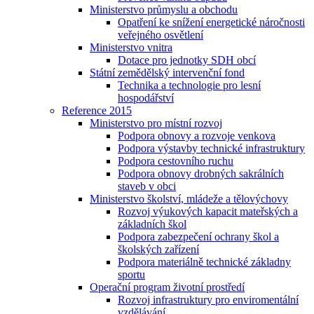
Ministerstvo průmyslu a obchodu
Opatření ke snížení energetické náročnosti
veřejného osvětlení
Ministerstvo vnitra
Dotace pro jednotky SDH obcí
Státní zemědělský intervenční fond
Technika a technologie pro lesní
hospodářství
Reference 2015
Ministerstvo pro místní rozvoj
Podpora obnovy a rozvoje venkova
Podpora výstavby technické infrastruktury
Podpora cestovního ruchu
Podpora obnovy drobných sakrálních
staveb v obci
Ministerstvo školství, mládeže a tělovýchovy
Rozvoj výukových kapacit mateřských a
základních škol
Podpora zabezpečení ochrany škol a
školských zařízení
Podpora materiálně technické základny
sportu
Operační program životní prostředí
Rozvoj infrastruktury pro enviromentální
vzdělávání