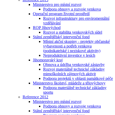
Ministerstvo pro místní rozvoj
Podpora obnovy a rozvoje venkova
Operační program životní prostředí
Rozvoj infrastruktury pro enviromentální
vzdělávání
ROP Jihovýchod
Rozvoj a stabilita venkovských sídel
Státní zemědělský intervenční fond
Místní akční skupiny - projekty občanské
vybavenosti a potřeb venkova
(podnikatelské i neziskové aktivity)
Neproduktivní investice v lesích
Jihomoravský kraj
Obnova a údržba venkovské zástavby
Rozvoj materiálně technické základny
mimoškolních zájmových aktivit
Podpora projektů v oblasti památkové péče
Ministerstvo školství, mládeže a tělovýchovy
Podpora materiálně technické základny
sportu
Reference 2012
Ministerstvo pro místní rozvoj
Podpora obnovy a rozvoje venkova
Státní zemědělský intervenční fond