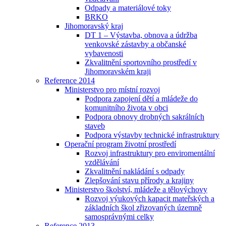
Odpady a materiálové toky
BRKO
Jihomoravský kraj
DT 1 – Výstavba, obnova a údržba
venkovské zástavby a občanské
vybavenosti
Zkvalitnění sportovního prostředí v
Jihomoravském kraji
Reference 2014
Ministerstvo pro místní rozvoj
Podpora zapojení dětí a mládeže do
komunitního života v obci
Podpora obnovy drobných sakrálních
staveb
Podpora výstavby technické infrastruktury
Operační program životní prostředí
Rozvoj infrastruktury pro enviromentální
vzdělávání
Zkvalitnění nakládání s odpady
Zlepšování stavu přírody a krajiny
Ministerstvo školství, mládeže a tělovýchovy
Rozvoj výukových kapacit mateřských a
základních škol zřizovaných územně
samosprávnými celky
Reference 2013