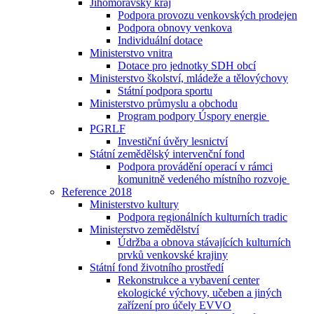
Jihomoravský kraj
Podpora provozu venkovských prodejen
Podpora obnovy venkova
Individuální dotace
Ministerstvo vnitra
Dotace pro jednotky SDH obcí
Ministerstvo školství, mládeže a tělovýchovy
Státní podpora sportu
Ministerstvo průmyslu a obchodu
Program podpory Úspory energie
PGRLF
Investiční úvěry lesnictví
Státní zemědělský intervenční fond
Podpora provádění operací v rámci
komunitně vedeného místního rozvoje
Reference 2018
Ministerstvo kultury
Podpora regionálních kulturních tradic
Ministerstvo zemědělství
Údržba a obnova stávajících kulturních
prvků venkovské krajiny
Státní fond životního prostředí
Rekonstrukce a vybavení center
ekologické výchovy, učeben a jiných
zařízení pro účely EVVO