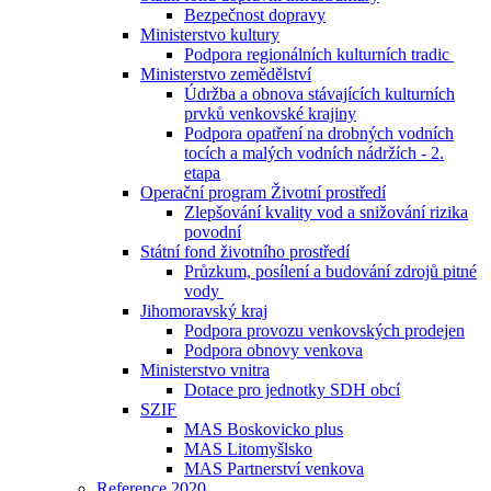
Bezpečnost dopravy
Ministerstvo kultury
Podpora regionálních kulturních tradic
Ministerstvo zemědělství
Údržba a obnova stávajících kulturních
prvků venkovské krajiny
Podpora opatření na drobných vodních
tocích a malých vodních nádržích - 2.
etapa
Operační program Životní prostředí
Zlepšování kvality vod a snižování rizika
povodní
Státní fond životního prostředí
Průzkum, posílení a budování zdrojů pitné
vody
Jihomoravský kraj
Podpora provozu venkovských prodejen
Podpora obnovy venkova
Ministerstvo vnitra
Dotace pro jednotky SDH obcí
SZIF
MAS Boskovicko plus
MAS Litomyšlsko
MAS Partnerství venkova
Reference 2020