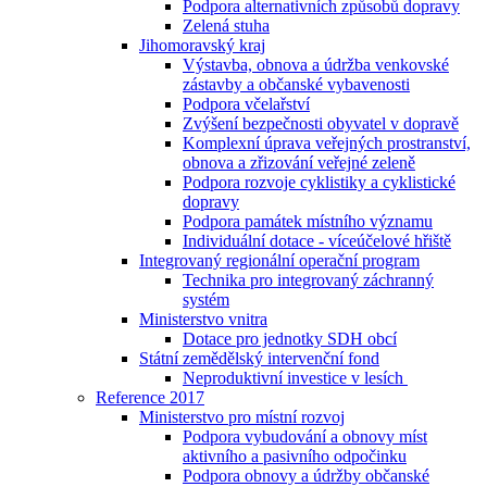
Podpora alternativních způsobů dopravy
Zelená stuha
Jihomoravský kraj
Výstavba, obnova a údržba venkovské
zástavby a občanské vybavenosti
Podpora včelařství
Zvýšení bezpečnosti obyvatel v dopravě
Komplexní úprava veřejných prostranství,
obnova a zřizování veřejné zeleně
Podpora rozvoje cyklistiky a cyklistické
dopravy
Podpora památek místního významu
Individuální dotace - víceúčelové hřiště
Integrovaný regionální operační program
Technika pro integrovaný záchranný
systém
Ministerstvo vnitra
Dotace pro jednotky SDH obcí
Státní zemědělský intervenční fond
Neproduktivní investice v lesích
Reference 2017
Ministerstvo pro místní rozvoj
Podpora vybudování a obnovy míst
aktivního a pasivního odpočinku
Podpora obnovy a údržby občanské