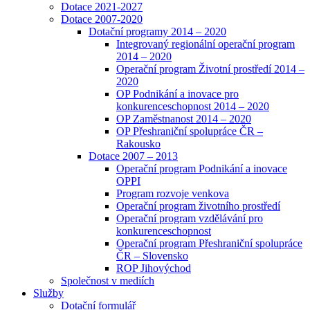
Dotace 2021-2027
Dotace 2007-2020
Dotační programy 2014 – 2020
Integrovaný regionální operační program
2014 – 2020
Operační program Životní prostředí 2014 –
2020
OP Podnikání a inovace pro
konkurenceschopnost 2014 – 2020
OP Zaměstnanost 2014 – 2020
OP Přeshraniční spolupráce ČR –
Rakousko
Dotace 2007 – 2013
Operační program Podnikání a inovace
OPPI
Program rozvoje venkova
Operační program životního prostředí
Operační program vzdělávání pro
konkurenceschopnost
Operační program Přeshraniční spolupráce
ČR – Slovensko
ROP Jihovýchod
Společnost v mediích
Služby
Dotační formulář