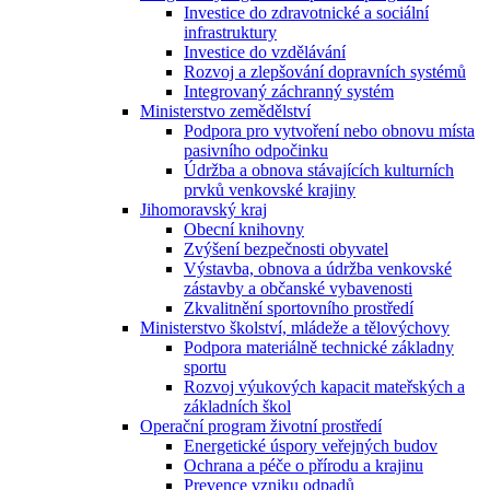
Investice do zdravotnické a sociální
infrastruktury
Investice do vzdělávání
Rozvoj a zlepšování dopravních systémů
Integrovaný záchranný systém
Ministerstvo zemědělství
Podpora pro vytvoření nebo obnovu místa
pasivního odpočinku
Údržba a obnova stávajících kulturních
prvků venkovské krajiny
Jihomoravský kraj
Obecní knihovny
Zvýšení bezpečnosti obyvatel
Výstavba, obnova a údržba venkovské
zástavby a občanské vybavenosti
Zkvalitnění sportovního prostředí
Ministerstvo školství, mládeže a tělovýchovy
Podpora materiálně technické základny
sportu
Rozvoj výukových kapacit mateřských a
základních škol
Operační program životní prostředí
Energetické úspory veřejných budov
Ochrana a péče o přírodu a krajinu
Prevence vzniku odpadů