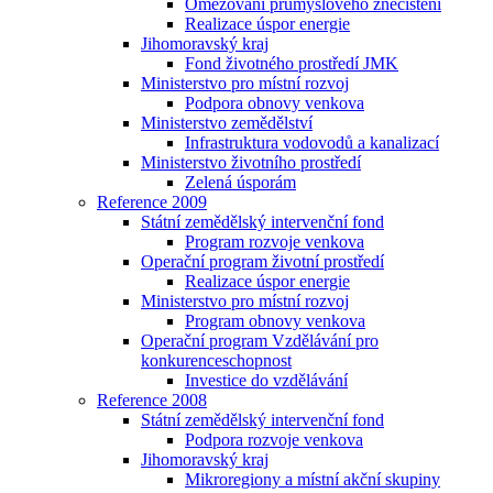
Omezování průmyslového znečištění
Realizace úspor energie
Jihomoravský kraj
Fond životného prostředí JMK
Ministerstvo pro místní rozvoj
Podpora obnovy venkova
Ministerstvo zemědělství
Infrastruktura vodovodů a kanalizací
Ministerstvo životního prostředí
Zelená úsporám
Reference 2009
Státní zemědělský intervenční fond
Program rozvoje venkova
Operační program životní prostředí
Realizace úspor energie
Ministerstvo pro místní rozvoj
Program obnovy venkova
Operační program Vzdělávání pro
konkurenceschopnost
Investice do vzdělávání
Reference 2008
Státní zemědělský intervenční fond
Podpora rozvoje venkova
Jihomoravský kraj
Mikroregiony a místní akční skupiny