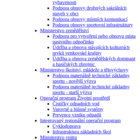
vybavenosti
Podpora obnovy drobných sakrálních
staveb v obci
Podpora obnovy místních komunikací
Podpora obnovy sportovní infrastruktury
Ministerstvo zemědělství
Podpora pro vytvoření nebo obnovu místa
pasivního odpočinku
Údržba a obnova stávajících kulturních
prvků venkovské krajiny
Údržba a obnova zemědělských dominant
a hasičských zbrojnic
Ministerstvo školství, mládeže a tělovýchovy
Podpora materiálně technické základny
sportu - novější výzva
Podpora materiálně technické základny
sportu - starší výzva
Operační program Životní prostředí
Čističky odpadních vod
Varovné a hlásné systémy
Prevence vzniku odpadů
Integrovaný regionální operační program
Cyklodoprava
Infrastruktura základních škol
Ministerstvo vnitra