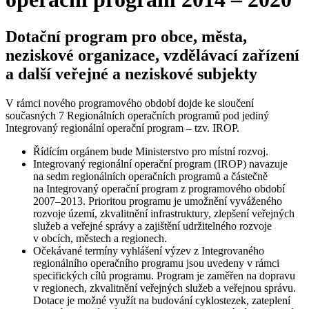
Dotační program pro obce, města,
neziskové organizace, vzdělávací zařízení
a další veřejné a neziskové subjekty
V rámci nového programového období dojde ke sloučení
současných 7 Regionálních operačních programů pod jediný
Integrovaný regionální operační program – tzv. IROP.
Řídícím orgánem bude Ministerstvo pro místní rozvoj.
Integrovaný regionální operační program (IROP) navazuje
na sedm regionálních operačních programů a částečně
na Integrovaný operační program z programového období
2007–2013. Prioritou programu je umožnění vyváženého
rozvoje území, zkvalitnění infrastruktury, zlepšení veřejných
služeb a veřejné správy a zajištění udržitelného rozvoje
v obcích, městech a regionech.
Očekávané termíny vyhlášení výzev z Integrovaného
regionálního operačního programu jsou uvedeny v rámci
specifických cílů programu. Program je zaměřen na dopravu
v regionech, zkvalitnění veřejných služeb a veřejnou správu.
Dotace je možné využít na budování cyklostezek, zateplení