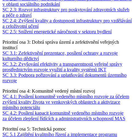
v oblasti sociálního podnikání
SC 2.3: Rozvoj infrastruktury pro poskytování zdravotních služeb
a péče o zdraví
SC 2.4: Zvýšení kvality a dostupnosti infrastruktury pro vzdělávání
a celoživotní učení
SC 2.5: Snížení energetické náročnosti v sektoru bydlení
Prioritní osa 3: Dobrá správa území a zefektivnění veřejných
institucí
SC 3.1: Zefektivnění prezentace, posílení ochrany a rozvoje
kulturního dědictví
SC 3.2: Zvyšování efektivity a transparentnosti veřejné správy
prostřednictvím rozvoje využití a kvality systémů IKT
SC 3.3: Podpora pořizování a uplatňování dokumentů územního
rozvoje
Prioritní osa 4: Komunitně vedený místní rozvoj
SC 4.1: Posílení komunitně vedeného místního rozvoje za účelem
zvýšení kvality života ve venkovských oblastech a aktivizace
místního potenciálu
SC 4.2: Posílení kapacit komunitně vedeného místního rozvoje
za účelem zlepšení řídících a administrativních schopností MAS
Prioritní osa 5: Technická pomoc
SC 5.1 Zajištění kvalitního řízení a implementace programu