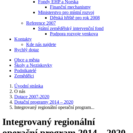
Fondy EHP a Norska
Finanční mechanismy
Ministerstvo pro místní rozvoj
Dětská hřiště pro rok 2008
Reference 2007
Státní zemědělský intervenční fond
Podpora rozvoje venkova
Kontakty
Kde nás najdete
Rychlý dotaz
Obce a města
Školy a Neziskovky
Podnikatelé
Zemědělci
Úvodní stránka
O nás
Dotace 2007-2020
Dotační programy 2014 – 2020
Integrovaný regionální operační program...
Integrovaný regionální
operační program 2014 – 2020