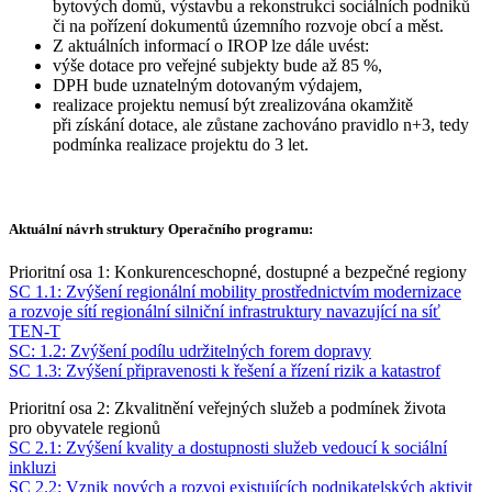
bytových domů, výstavbu a rekonstrukci sociálních podniků
či na pořízení dokumentů územního rozvoje obcí a měst.
​Z aktuálních informací o IROP lze dále uvést:
výše dotace pro veřejné subjekty bude až 85 %,
DPH bude uznatelným dotovaným výdajem,
realizace projektu nemusí být zrealizována okamžitě
při získání dotace, ale zůstane zachováno pravidlo n+3, tedy
podmínka realizace projektu do 3 let.
Aktuální návrh struktury Operačního programu:
Prioritní osa 1: Konkurenceschopné, dostupné a bezpečné regiony
SC 1.1: Zvýšení regionální mobility prostřednictvím modernizace
a rozvoje sítí regionální silniční infrastruktury navazující na síť
TEN-T
SC: 1.2: Zvýšení podílu udržitelných forem dopravy
SC 1.3: Zvýšení připravenosti k řešení a řízení rizik a katastrof
Prioritní osa 2: Zkvalitnění veřejných služeb a podmínek života
pro obyvatele regionů
SC 2.1: Zvýšení kvality a dostupnosti služeb vedoucí k sociální
inkluzi
SC 2.2: Vznik nových a rozvoj existujících podnikatelských aktivit