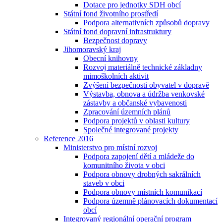
Dotace pro jednotky SDH obcí
Státní fond životního prostředí
Podpora alternativních způsobů dopravy
Státní fond dopravní infrastruktury
Bezpečnost dopravy
Jihomoravský kraj
Obecní knihovny
Rozvoj materiálně technické základny
mimoškolních aktivit
Zvýšení bezpečnosti obyvatel v dopravě
Výstavba, obnova a údržba venkovské
zástavby a občanské vybavenosti
Zpracování územních plánů
Podpora projektů v oblasti kultury
Společné integrované projekty
Reference 2016
Ministerstvo pro místní rozvoj
Podpora zapojení dětí a mládeže do
komunitního života v obci
Podpora obnovy drobných sakrálních
staveb v obci
Podpora obnovy místních komunikací
Podpora územně plánovacích dokumentací
obcí
Integrovaný regionální operační program