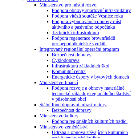
Ministerstvo pro místní rozvoj
Podpora obnovy sportovní infrastruktury
Podpora vítězů soutěže Vesnice roku
Podpora vybudování a obnovy míst
aktivního a pasivního odpočinku
Technická infrastruktura
Podpora regenerace brownfieldů
pro nepodnikatelské využití
Integrovaný regionální operační program
Bezpečnost dopravy
Cyklodoprava
Infrastruktura základních škol
Komunitní centra
Energetické úspory v bytových domech
Ministerstvo financí
Podpora rozvoje a obnovy materiálně
technické základny regionálního školství
v působnosti obcí
Státní fond dopravní infrastruktury
Bezpečnost dopravy
Ministerstvo kultury
Podpora regionálních kulturních tradic
Ministerstvo zemědělství
Údržba a obnova stávajících kulturních
prvků venkovské krajiny