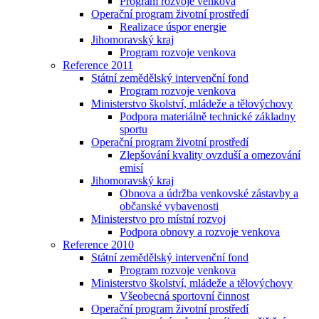
Program rozvoje venkova
Operační program životní prostředí
Realizace úspor energie
Jihomoravský kraj
Program rozvoje venkova
Reference 2011
Státní zemědělský intervenční fond
Program rozvoje venkova
Ministerstvo školství, mládeže a tělovýchovy
Podpora materiálně technické základny
sportu
Operační program životní prostředí
Zlepšování kvality ovzduší a omezování
emisí
Jihomoravský kraj
Obnova a údržba venkovské zástavby a
občanské vybavenosti
Ministerstvo pro místní rozvoj
Podpora obnovy a rozvoje venkova
Reference 2010
Státní zemědělský intervenční fond
Program rozvoje venkova
Ministerstvo školství, mládeže a tělovýchovy
Všeobecná sportovní činnost
Operační program životní prostředí