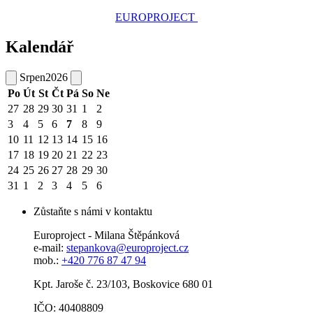
EUROPROJECT
Kalendář
Srpen
2026
Po
Út
St
Čt
Pá
So
Ne
27
28
29
30
31
1
2
3
4
5
6
7
8
9
10
11
12
13
14
15
16
17
18
19
20
21
22
23
24
25
26
27
28
29
30
31
1
2
3
4
5
6
Zůstaňte s námi v kontaktu
Europroject - Milana Štěpánková
e-mail:
stepankova@europroject.cz
mob.:
+420 776 87 47 94
Kpt. Jaroše č. 23/103, Boskovice 680 01
IČO: 40408809