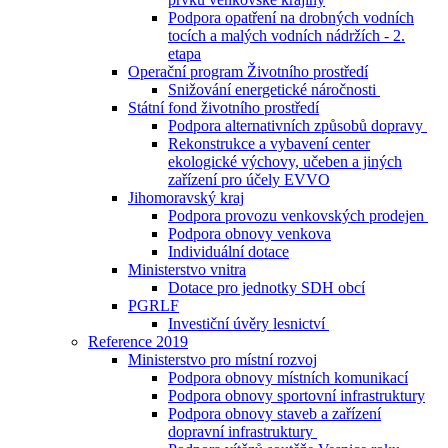
Podpora opatření na drobných vodních
tocích a malých vodních nádržích - 2.
etapa
Operační program Životního prostředí
Snižování energetické náročnosti
Státní fond životního prostředí
Podpora alternativních způsobů dopravy
Rekonstrukce a vybavení center
ekologické výchovy, učeben a jiných
zařízení pro účely EVVO
Jihomoravský kraj
Podpora provozu venkovských prodejen
Podpora obnovy venkova
Individuální dotace
Ministerstvo vnitra
Dotace pro jednotky SDH obcí
PGRLF
Investiční úvěry lesnictví
Reference 2019
Ministerstvo pro místní rozvoj
Podpora obnovy místních komunikací
Podpora obnovy sportovní infrastruktury
Podpora obnovy staveb a zařízení
dopravní infrastruktury