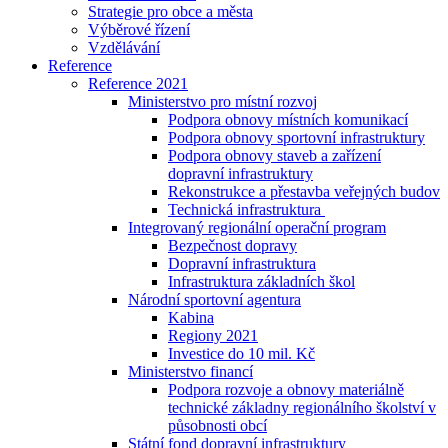
Strategie pro obce a města
Výběrové řízení
Vzdělávání
Reference
Reference 2021
Ministerstvo pro místní rozvoj
Podpora obnovy místních komunikací
Podpora obnovy sportovní infrastruktury
Podpora obnovy staveb a zařízení
dopravní infrastruktury
Rekonstrukce a přestavba veřejných budov
Technická infrastruktura
Integrovaný regionální operační program
Bezpečnost dopravy
Dopravní infrastruktura
Infrastruktura základních škol
Národní sportovní agentura
Kabina
Regiony 2021
Investice do 10 mil. Kč
Ministerstvo financí
Podpora rozvoje a obnovy materiálně
technické základny regionálního školství v
působnosti obcí
Státní fond dopravní infrastruktury