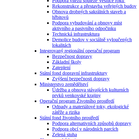
Podpora vítězů soutěže Vesnice roku
Rekonstrukce a přestavba veřejných budov
Obnova drobných sakrálních staveb a
hřbitovů
Podpora vybudování a obnovy míst
aktivního a pasivního odpočinku
Technická infrastruktura
Demolice budov v sociálně vyloučených
lokalitách
Integrovaný regionální operační program
Bezpečnost dopravy
Základní školy
Zateplení
Státní fond dopravní infrastruktury
Zvýšení bezpečnosti dopravy
Ministerstvo zemědělství
Údržba a obnova stávajících kulturních
prvků venkovské krajiny
Operační program Životního prostředí
Odpady a materiálové toky, ekologické
zátěže a rizika
Státní fond životního prostředí
Podpora alternativních způsobů dopravy
Podpora obcí v národních parcích
Zelená stuha