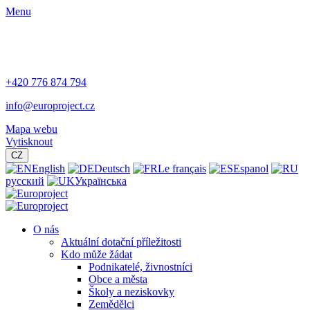
Menu
+420 776 874 794
info@europroject.cz
Mapa webu
Vytisknout
CZ
English
Deutsch
Le français
Espanol
русский
Українська
O nás
Aktuální dotační příležitosti
Kdo může žádat
Podnikatelé, živnostníci
Obce a města
Školy a neziskovky
Zemědělci