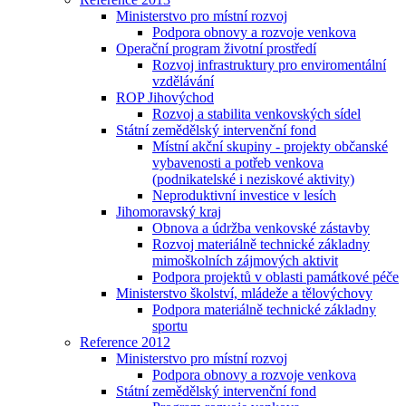
Ministerstvo pro místní rozvoj
Podpora obnovy a rozvoje venkova
Operační program životní prostředí
Rozvoj infrastruktury pro enviromentální
vzdělávání
ROP Jihovýchod
Rozvoj a stabilita venkovských sídel
Státní zemědělský intervenční fond
Místní akční skupiny - projekty občanské
vybavenosti a potřeb venkova
(podnikatelské i neziskové aktivity)
Neproduktivní investice v lesích
Jihomoravský kraj
Obnova a údržba venkovské zástavby
Rozvoj materiálně technické základny
mimoškolních zájmových aktivit
Podpora projektů v oblasti památkové péče
Ministerstvo školství, mládeže a tělovýchovy
Podpora materiálně technické základny
sportu
Reference 2012
Ministerstvo pro místní rozvoj
Podpora obnovy a rozvoje venkova
Státní zemědělský intervenční fond