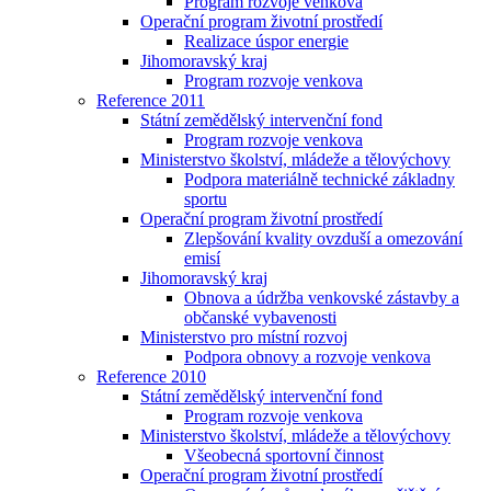
Program rozvoje venkova
Operační program životní prostředí
Realizace úspor energie
Jihomoravský kraj
Program rozvoje venkova
Reference 2011
Státní zemědělský intervenční fond
Program rozvoje venkova
Ministerstvo školství, mládeže a tělovýchovy
Podpora materiálně technické základny
sportu
Operační program životní prostředí
Zlepšování kvality ovzduší a omezování
emisí
Jihomoravský kraj
Obnova a údržba venkovské zástavby a
občanské vybavenosti
Ministerstvo pro místní rozvoj
Podpora obnovy a rozvoje venkova
Reference 2010
Státní zemědělský intervenční fond
Program rozvoje venkova
Ministerstvo školství, mládeže a tělovýchovy
Všeobecná sportovní činnost
Operační program životní prostředí