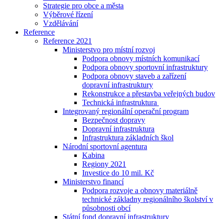
Strategie pro obce a města
Výběrové řízení
Vzdělávání
Reference
Reference 2021
Ministerstvo pro místní rozvoj
Podpora obnovy místních komunikací
Podpora obnovy sportovní infrastruktury
Podpora obnovy staveb a zařízení
dopravní infrastruktury
Rekonstrukce a přestavba veřejných budov
Technická infrastruktura
Integrovaný regionální operační program
Bezpečnost dopravy
Dopravní infrastruktura
Infrastruktura základních škol
Národní sportovní agentura
Kabina
Regiony 2021
Investice do 10 mil. Kč
Ministerstvo financí
Podpora rozvoje a obnovy materiálně
technické základny regionálního školství v
působnosti obcí
Státní fond dopravní infrastruktury