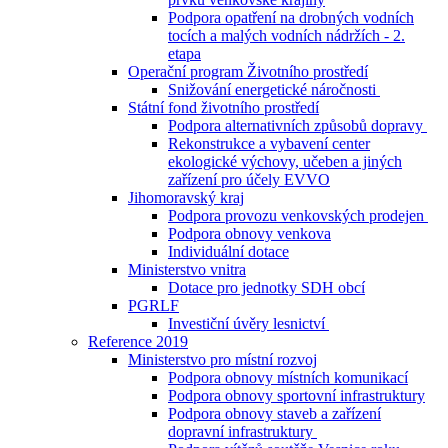
Podpora opatření na drobných vodních
tocích a malých vodních nádržích - 2.
etapa
Operační program Životního prostředí
Snižování energetické náročnosti
Státní fond životního prostředí
Podpora alternativních způsobů dopravy
Rekonstrukce a vybavení center
ekologické výchovy, učeben a jiných
zařízení pro účely EVVO
Jihomoravský kraj
Podpora provozu venkovských prodejen
Podpora obnovy venkova
Individuální dotace
Ministerstvo vnitra
Dotace pro jednotky SDH obcí
PGRLF
Investiční úvěry lesnictví
Reference 2019
Ministerstvo pro místní rozvoj
Podpora obnovy místních komunikací
Podpora obnovy sportovní infrastruktury
Podpora obnovy staveb a zařízení
dopravní infrastruktury