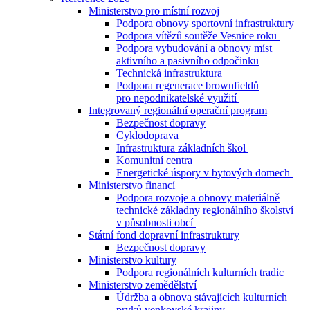
Ministerstvo pro místní rozvoj
Podpora obnovy sportovní infrastruktury
Podpora vítězů soutěže Vesnice roku
Podpora vybudování a obnovy míst
aktivního a pasivního odpočinku
Technická infrastruktura
Podpora regenerace brownfieldů
pro nepodnikatelské využití
Integrovaný regionální operační program
Bezpečnost dopravy
Cyklodoprava
Infrastruktura základních škol
Komunitní centra
Energetické úspory v bytových domech
Ministerstvo financí
Podpora rozvoje a obnovy materiálně
technické základny regionálního školství
v působnosti obcí
Státní fond dopravní infrastruktury
Bezpečnost dopravy
Ministerstvo kultury
Podpora regionálních kulturních tradic
Ministerstvo zemědělství
Údržba a obnova stávajících kulturních
prvků venkovské krajiny