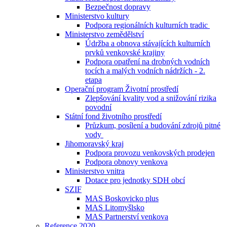
Bezpečnost dopravy
Ministerstvo kultury
Podpora regionálních kulturních tradic
Ministerstvo zemědělství
Údržba a obnova stávajících kulturních
prvků venkovské krajiny
Podpora opatření na drobných vodních
tocích a malých vodních nádržích - 2.
etapa
Operační program Životní prostředí
Zlepšování kvality vod a snižování rizika
povodní
Státní fond životního prostředí
Průzkum, posílení a budování zdrojů pitné
vody
Jihomoravský kraj
Podpora provozu venkovských prodejen
Podpora obnovy venkova
Ministerstvo vnitra
Dotace pro jednotky SDH obcí
SZIF
MAS Boskovicko plus
MAS Litomyšlsko
MAS Partnerství venkova
Reference 2020