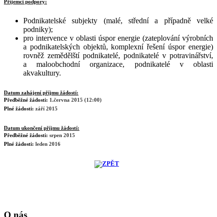
Příjemci podpory:
Podnikatelské subjekty (malé, střední a případně velké
podniky);
pro intervence v oblasti úspor energie (zateplování výrobních
a podnikatelských objektů, komplexní řešení úspor energie)
rovněž zemědělští podnikatelé, podnikatelé v potravinářství,
a maloobchodní organizace, podnikatelé v oblasti
akvakultury.
Datum zahájení příjmu žádostí:
Předběžné žádosti:
1
.
června 2015 (12:00)
Plné žádosti:
září 2015
Datum ukončení příjmu žádostí:
Předběžné žádosti:
srpen 2015
Plné žádosti:
leden 2016
O nás