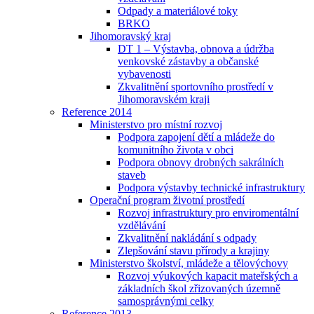
Odpady a materiálové toky
BRKO
Jihomoravský kraj
DT 1 – Výstavba, obnova a údržba
venkovské zástavby a občanské
vybavenosti
Zkvalitnění sportovního prostředí v
Jihomoravském kraji
Reference 2014
Ministerstvo pro místní rozvoj
Podpora zapojení dětí a mládeže do
komunitního života v obci
Podpora obnovy drobných sakrálních
staveb
Podpora výstavby technické infrastruktury
Operační program životní prostředí
Rozvoj infrastruktury pro enviromentální
vzdělávání
Zkvalitnění nakládání s odpady
Zlepšování stavu přírody a krajiny
Ministerstvo školství, mládeže a tělovýchovy
Rozvoj výukových kapacit mateřských a
základních škol zřizovaných územně
samosprávnými celky
Reference 2013