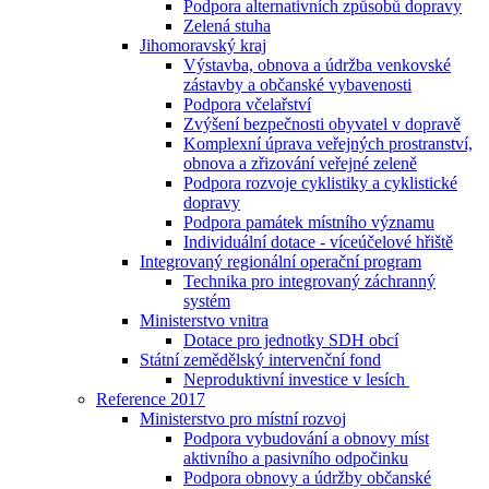
Podpora alternativních způsobů dopravy
Zelená stuha
Jihomoravský kraj
Výstavba, obnova a údržba venkovské
zástavby a občanské vybavenosti
Podpora včelařství
Zvýšení bezpečnosti obyvatel v dopravě
Komplexní úprava veřejných prostranství,
obnova a zřizování veřejné zeleně
Podpora rozvoje cyklistiky a cyklistické
dopravy
Podpora památek místního významu
Individuální dotace - víceúčelové hřiště
Integrovaný regionální operační program
Technika pro integrovaný záchranný
systém
Ministerstvo vnitra
Dotace pro jednotky SDH obcí
Státní zemědělský intervenční fond
Neproduktivní investice v lesích
Reference 2017
Ministerstvo pro místní rozvoj
Podpora vybudování a obnovy míst
aktivního a pasivního odpočinku
Podpora obnovy a údržby občanské