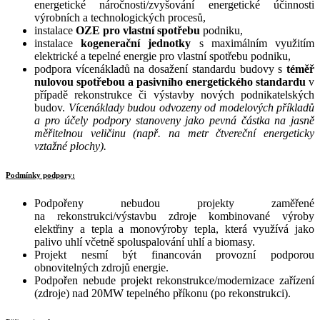
energetické náročnosti/zvyšování energetické účinnosti
výrobních a technologických procesů,
instalace
OZE pro vlastní spotřebu
podniku,
instalace
kogenerační jednotky
s maximálním využitím
elektrické a tepelné energie pro vlastní spotřebu podniku,
podpora vícenákladů na dosažení standardu budovy s
téměř
nulovou spotřebou a pasivního energetického standardu
v
případě rekonstrukce či výstavby nových podnikatelských
budov.
Vícenáklady budou odvozeny od modelových příkladů
a pro účely podpory stanoveny jako pevná částka na jasně
měřitelnou veličinu (např. na metr čtvereční energeticky
vztažné plochy).
Podmínky podpory:
Podpořeny nebudou projekty zaměřené
na rekonstrukci/výstavbu zdroje kombinované výroby
elektřiny a tepla a monovýroby tepla, která využívá jako
palivo uhlí včetně spoluspalování uhlí a biomasy.
Projekt nesmí být financován provozní podporou
obnovitelných zdrojů energie.
Podpořen nebude projekt rekonstrukce/modernizace zařízení
(zdroje) nad 20MW tepelného příkonu (po rekonstrukci).