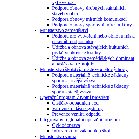
vybavenosti
Podpora obnovy drobných sakrálních
staveb v obci
Podpora obnovy místních komunikací
Podpora obnovy sportovní infrastruktury
Ministerstvo zemědělství
Podpora pro vytvoření nebo obnovu místa
pasivního odpočinku
Údržba a obnova stávajících kulturních
prvků venkovské krajiny
Údržba a obnova zemědělských dominant
a hasičských zbrojnic
Ministerstvo školství, mládeže a tělovýchovy
Podpora materiálně technické základny
sportu - novější výzva
Podpora materiálně technické základny
sportu - starší výzva
Operační program Životní prostředí
Čističky odpadních vod
Varovné a hlásné systémy
Prevence vzniku odpadů
Integrovaný regionální operační program
Cyklodoprava
Infrastruktura základních škol
Ministerstvo vnitra