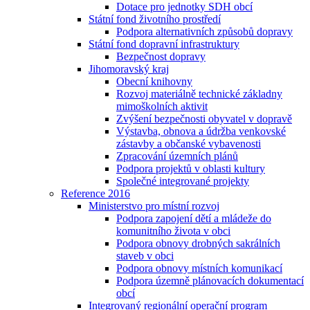
Dotace pro jednotky SDH obcí
Státní fond životního prostředí
Podpora alternativních způsobů dopravy
Státní fond dopravní infrastruktury
Bezpečnost dopravy
Jihomoravský kraj
Obecní knihovny
Rozvoj materiálně technické základny
mimoškolních aktivit
Zvýšení bezpečnosti obyvatel v dopravě
Výstavba, obnova a údržba venkovské
zástavby a občanské vybavenosti
Zpracování územních plánů
Podpora projektů v oblasti kultury
Společné integrované projekty
Reference 2016
Ministerstvo pro místní rozvoj
Podpora zapojení dětí a mládeže do
komunitního života v obci
Podpora obnovy drobných sakrálních
staveb v obci
Podpora obnovy místních komunikací
Podpora územně plánovacích dokumentací
obcí
Integrovaný regionální operační program