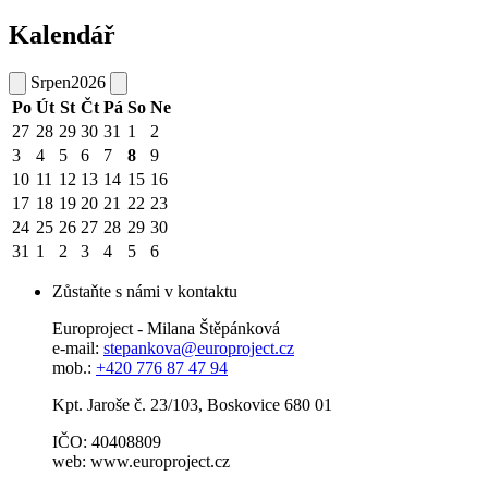
Kalendář
Srpen
2026
Po
Út
St
Čt
Pá
So
Ne
27
28
29
30
31
1
2
3
4
5
6
7
8
9
10
11
12
13
14
15
16
17
18
19
20
21
22
23
24
25
26
27
28
29
30
31
1
2
3
4
5
6
Zůstaňte s námi v kontaktu
Europroject - Milana Štěpánková
e-mail:
stepankova@europroject.cz
mob.:
+420 776 87 47 94
Kpt. Jaroše č. 23/103, Boskovice 680 01
IČO: 40408809
web: www.europroject.cz