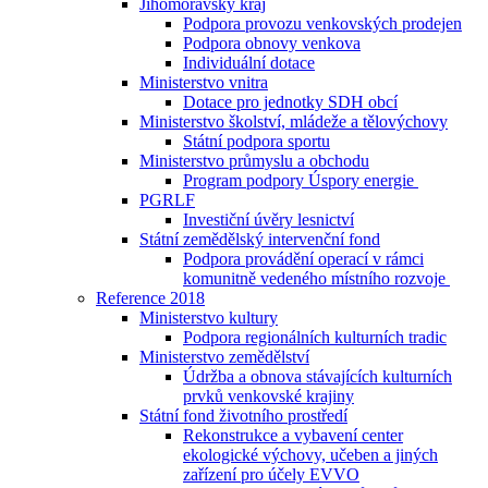
Jihomoravský kraj
Podpora provozu venkovských prodejen
Podpora obnovy venkova
Individuální dotace
Ministerstvo vnitra
Dotace pro jednotky SDH obcí
Ministerstvo školství, mládeže a tělovýchovy
Státní podpora sportu
Ministerstvo průmyslu a obchodu
Program podpory Úspory energie
PGRLF
Investiční úvěry lesnictví
Státní zemědělský intervenční fond
Podpora provádění operací v rámci
komunitně vedeného místního rozvoje
Reference 2018
Ministerstvo kultury
Podpora regionálních kulturních tradic
Ministerstvo zemědělství
Údržba a obnova stávajících kulturních
prvků venkovské krajiny
Státní fond životního prostředí
Rekonstrukce a vybavení center
ekologické výchovy, učeben a jiných
zařízení pro účely EVVO