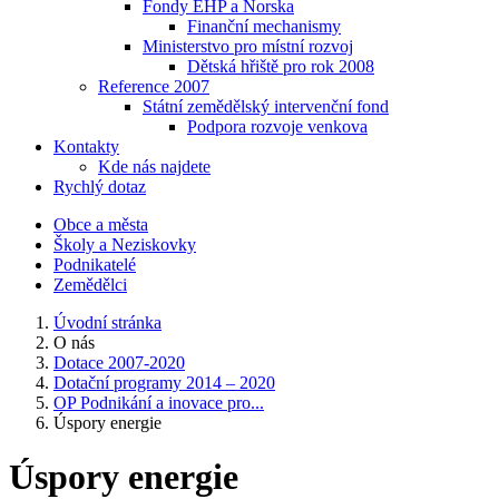
Fondy EHP a Norska
Finanční mechanismy
Ministerstvo pro místní rozvoj
Dětská hřiště pro rok 2008
Reference 2007
Státní zemědělský intervenční fond
Podpora rozvoje venkova
Kontakty
Kde nás najdete
Rychlý dotaz
Obce a města
Školy a Neziskovky
Podnikatelé
Zemědělci
Úvodní stránka
O nás
Dotace 2007-2020
Dotační programy 2014 – 2020
OP Podnikání a inovace pro...
Úspory energie
Úspory energie