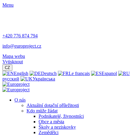
Menu
+420 776 874 794
info@europroject.cz
Mapa webu
Vytisknout
CZ
English
Deutsch
Le français
Espanol
русский
Українська
O nás
Aktuální dotační příležitosti
Kdo může žádat
Podnikatelé, živnostníci
Obce a města
Školy a neziskovky
Zemědělci