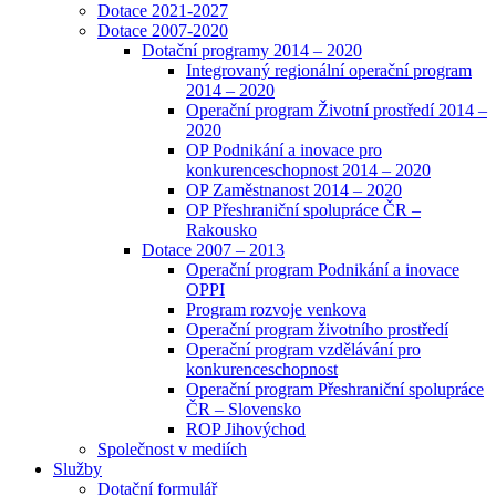
Dotace 2021-2027
Dotace 2007-2020
Dotační programy 2014 – 2020
Integrovaný regionální operační program
2014 – 2020
Operační program Životní prostředí 2014 –
2020
OP Podnikání a inovace pro
konkurenceschopnost 2014 – 2020
OP Zaměstnanost 2014 – 2020
OP Přeshraniční spolupráce ČR –
Rakousko
Dotace 2007 – 2013
Operační program Podnikání a inovace
OPPI
Program rozvoje venkova
Operační program životního prostředí
Operační program vzdělávání pro
konkurenceschopnost
Operační program Přeshraniční spolupráce
ČR – Slovensko
ROP Jihovýchod
Společnost v mediích
Služby
Dotační formulář