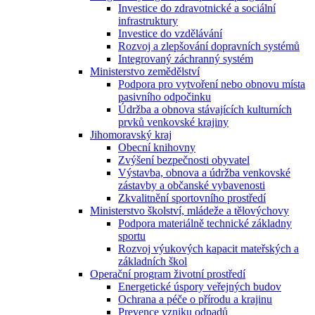
Investice do zdravotnické a sociální
infrastruktury
Investice do vzdělávání
Rozvoj a zlepšování dopravních systémů
Integrovaný záchranný systém
Ministerstvo zemědělství
Podpora pro vytvoření nebo obnovu místa
pasivního odpočinku
Údržba a obnova stávajících kulturních
prvků venkovské krajiny
Jihomoravský kraj
Obecní knihovny
Zvýšení bezpečnosti obyvatel
Výstavba, obnova a údržba venkovské
zástavby a občanské vybavenosti
Zkvalitnění sportovního prostředí
Ministerstvo školství, mládeže a tělovýchovy
Podpora materiálně technické základny
sportu
Rozvoj výukových kapacit mateřských a
základních škol
Operační program životní prostředí
Energetické úspory veřejných budov
Ochrana a péče o přírodu a krajinu
Prevence vzniku odpadů