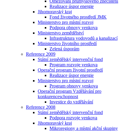
Omezování průmyslového znečištění
Realizace úspor energie
Jihomoravský kraj
Fond životného prostředí JMK
Ministerstvo pro místní rozvoj
Podpora obnovy venkova
Ministerstvo zemědělství
Infrastruktura vodovodů a kanalizací
Ministerstvo životního prostředí
Zelená úsporám
Reference 2009
Státní zemědělský intervenční fond
Program rozvoje venkova
Operační program životní prostředí
Realizace úspor energie
Ministerstvo pro místní rozvoj
Program obnovy venkova
Operační program Vzdělávání pro
konkurenceschopnost
Investice do vzdělávání
Reference 2008
Státní zemědělský intervenční fond
Podpora rozvoje venkova
Jihomoravský kraj
Mikroregiony a místní akční skupiny