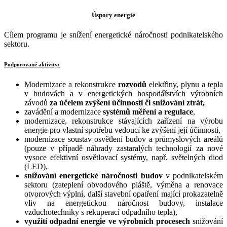
Úspory energie
Cílem programu je snížení energetické náročnosti podnikatelského
sektoru.
Podporované aktivity:
Modernizace a rekonstrukce
rozvodů
elektřiny, plynu a tepla
v budovách a v energetických hospodářstvích výrobních
závodů
za účelem zvýšení účinnosti či snižování ztrát,
zavádění a modernizace
systémů měření a regulace
,
modernizace, rekonstrukce stávajících zařízení na výrobu
energie pro vlastní spotřebu vedoucí ke zvýšení její účinnosti,
modernizace soustav osvětlení budov a průmyslových areálů
(pouze v případě náhrady zastaralých technologií za nové
vysoce efektivní osvětlovací systémy, např. světelných diod
(LED),
snižování energetické náročnosti budov
v podnikatelském
sektoru (zateplení obvodového pláště, výměna a renovace
otvorových výplní, další stavební opatření mající prokazatelně
vliv na energetickou náročnost budovy, instalace
vzduchotechniky s rekuperací odpadního tepla),
využití odpadní energie ve výrobních procesech
snižování