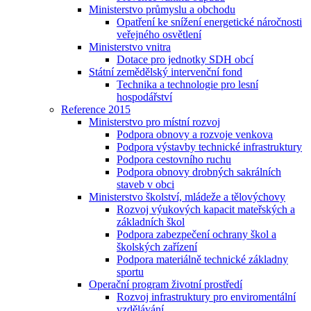
Ministerstvo průmyslu a obchodu
Opatření ke snížení energetické náročnosti
veřejného osvětlení
Ministerstvo vnitra
Dotace pro jednotky SDH obcí
Státní zemědělský intervenční fond
Technika a technologie pro lesní
hospodářství
Reference 2015
Ministerstvo pro místní rozvoj
Podpora obnovy a rozvoje venkova
Podpora výstavby technické infrastruktury
Podpora cestovního ruchu
Podpora obnovy drobných sakrálních
staveb v obci
Ministerstvo školství, mládeže a tělovýchovy
Rozvoj výukových kapacit mateřských a
základních škol
Podpora zabezpečení ochrany škol a
školských zařízení
Podpora materiálně technické základny
sportu
Operační program životní prostředí
Rozvoj infrastruktury pro enviromentální
vzdělávání