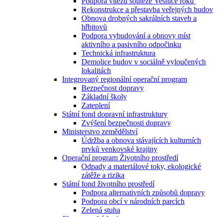
Podpora vítězů soutěže Vesnice roku
Rekonstrukce a přestavba veřejných budov
Obnova drobných sakrálních staveb a
hřbitovů
Podpora vybudování a obnovy míst
aktivního a pasivního odpočinku
Technická infrastruktura
Demolice budov v sociálně vyloučených
lokalitách
Integrovaný regionální operační program
Bezpečnost dopravy
Základní školy
Zateplení
Státní fond dopravní infrastruktury
Zvýšení bezpečnosti dopravy
Ministerstvo zemědělství
Údržba a obnova stávajících kulturních
prvků venkovské krajiny
Operační program Životního prostředí
Odpady a materiálové toky, ekologické
zátěže a rizika
Státní fond životního prostředí
Podpora alternativních způsobů dopravy
Podpora obcí v národních parcích
Zelená stuha