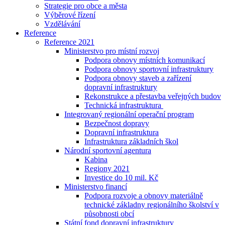
Strategie pro obce a města
Výběrové řízení
Vzdělávání
Reference
Reference 2021
Ministerstvo pro místní rozvoj
Podpora obnovy místních komunikací
Podpora obnovy sportovní infrastruktury
Podpora obnovy staveb a zařízení
dopravní infrastruktury
Rekonstrukce a přestavba veřejných budov
Technická infrastruktura
Integrovaný regionální operační program
Bezpečnost dopravy
Dopravní infrastruktura
Infrastruktura základních škol
Národní sportovní agentura
Kabina
Regiony 2021
Investice do 10 mil. Kč
Ministerstvo financí
Podpora rozvoje a obnovy materiálně
technické základny regionálního školství v
působnosti obcí
Státní fond dopravní infrastruktury