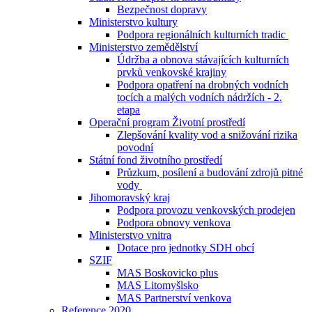
Bezpečnost dopravy
Ministerstvo kultury
Podpora regionálních kulturních tradic
Ministerstvo zemědělství
Údržba a obnova stávajících kulturních
prvků venkovské krajiny
Podpora opatření na drobných vodních
tocích a malých vodních nádržích - 2.
etapa
Operační program Životní prostředí
Zlepšování kvality vod a snižování rizika
povodní
Státní fond životního prostředí
Průzkum, posílení a budování zdrojů pitné
vody
Jihomoravský kraj
Podpora provozu venkovských prodejen
Podpora obnovy venkova
Ministerstvo vnitra
Dotace pro jednotky SDH obcí
SZIF
MAS Boskovicko plus
MAS Litomyšlsko
MAS Partnerství venkova
Reference 2020