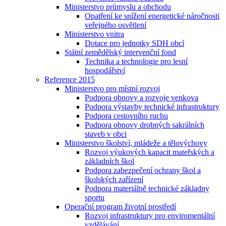
Ministerstvo průmyslu a obchodu
Opatření ke snížení energetické náročnosti
veřejného osvětlení
Ministerstvo vnitra
Dotace pro jednotky SDH obcí
Státní zemědělský intervenční fond
Technika a technologie pro lesní
hospodářství
Reference 2015
Ministerstvo pro místní rozvoj
Podpora obnovy a rozvoje venkova
Podpora výstavby technické infrastruktury
Podpora cestovního ruchu
Podpora obnovy drobných sakrálních
staveb v obci
Ministerstvo školství, mládeže a tělovýchovy
Rozvoj výukových kapacit mateřských a
základních škol
Podpora zabezpečení ochrany škol a
školských zařízení
Podpora materiálně technické základny
sportu
Operační program životní prostředí
Rozvoj infrastruktury pro enviromentální
vzdělávání