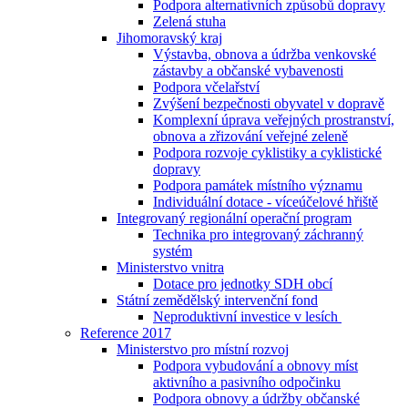
Podpora alternativních způsobů dopravy
Zelená stuha
Jihomoravský kraj
Výstavba, obnova a údržba venkovské
zástavby a občanské vybavenosti
Podpora včelařství
Zvýšení bezpečnosti obyvatel v dopravě
Komplexní úprava veřejných prostranství,
obnova a zřizování veřejné zeleně
Podpora rozvoje cyklistiky a cyklistické
dopravy
Podpora památek místního významu
Individuální dotace - víceúčelové hřiště
Integrovaný regionální operační program
Technika pro integrovaný záchranný
systém
Ministerstvo vnitra
Dotace pro jednotky SDH obcí
Státní zemědělský intervenční fond
Neproduktivní investice v lesích
Reference 2017
Ministerstvo pro místní rozvoj
Podpora vybudování a obnovy míst
aktivního a pasivního odpočinku
Podpora obnovy a údržby občanské