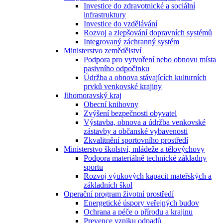
Investice do zdravotnické a sociální
infrastruktury
Investice do vzdělávání
Rozvoj a zlepšování dopravních systémů
Integrovaný záchranný systém
Ministerstvo zemědělství
Podpora pro vytvoření nebo obnovu místa
pasivního odpočinku
Údržba a obnova stávajících kulturních
prvků venkovské krajiny
Jihomoravský kraj
Obecní knihovny
Zvýšení bezpečnosti obyvatel
Výstavba, obnova a údržba venkovské
zástavby a občanské vybavenosti
Zkvalitnění sportovního prostředí
Ministerstvo školství, mládeže a tělovýchovy
Podpora materiálně technické základny
sportu
Rozvoj výukových kapacit mateřských a
základních škol
Operační program životní prostředí
Energetické úspory veřejných budov
Ochrana a péče o přírodu a krajinu
Prevence vzniku odpadů