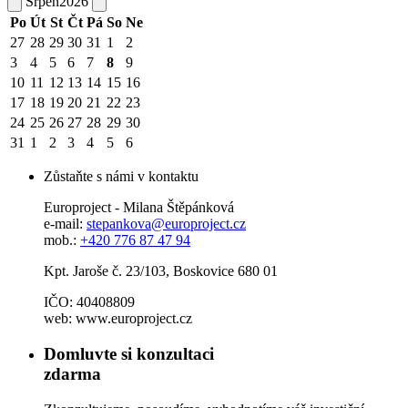
Srpen
2026
Po
Út
St
Čt
Pá
So
Ne
27
28
29
30
31
1
2
3
4
5
6
7
8
9
10
11
12
13
14
15
16
17
18
19
20
21
22
23
24
25
26
27
28
29
30
31
1
2
3
4
5
6
Zůstaňte s námi v kontaktu
Europroject - Milana Štěpánková
e-mail:
stepankova@europroject.cz
mob.:
+420 776 87 47 94
Kpt. Jaroše č. 23/103, Boskovice 680 01
IČO: 40408809
web: www.europroject.cz
Domluvte si konzultaci
zdarma