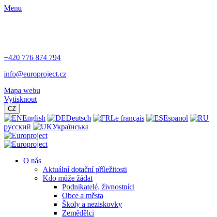
Menu
+420 776 874 794
info@europroject.cz
Mapa webu
Vytisknout
CZ
English
Deutsch
Le français
Espanol
русский
Українська
O nás
Aktuální dotační příležitosti
Kdo může žádat
Podnikatelé, živnostníci
Obce a města
Školy a neziskovky
Zemědělci