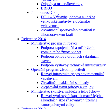
Odpady a materiálové toky
BRKO
Jihomoravský kraj
DT 1 – Výstavba, obnova a údržba
venkovské zástavby a občanské
vybavenosti
Zkvalitnění sportovního prostředí v
Jihomoravském kraji
Reference 2014
Ministerstvo pro místní rozvoj
Podpora zapojení dětí a mládeže do
komunitního života v obci
Podpora obnovy drobných sakrálních
staveb
Podpora výstavby technické infrastruktury
Operační program životní prostředí
Rozvoj infrastruktury pro enviromentální
vzdělávání
Zkvalitnění nakládání s odpady
Zlepšování stavu přírody a krajiny
Ministerstvo školství, mládeže a tělovýchovy
Rozvoj výukových kapacit mateřských a
základních škol zřizovaných územně
samosprávnými celky
Reference 2013