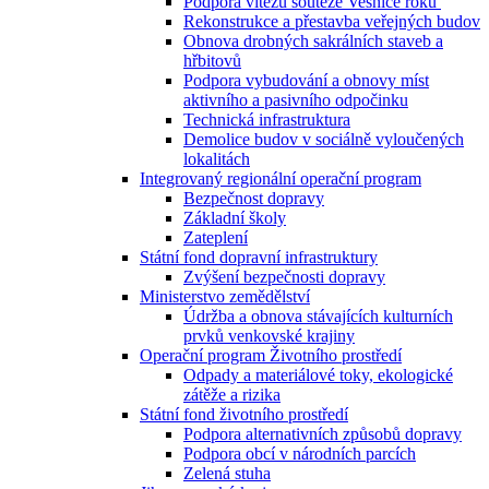
Podpora vítězů soutěže Vesnice roku
Rekonstrukce a přestavba veřejných budov
Obnova drobných sakrálních staveb a
hřbitovů
Podpora vybudování a obnovy míst
aktivního a pasivního odpočinku
Technická infrastruktura
Demolice budov v sociálně vyloučených
lokalitách
Integrovaný regionální operační program
Bezpečnost dopravy
Základní školy
Zateplení
Státní fond dopravní infrastruktury
Zvýšení bezpečnosti dopravy
Ministerstvo zemědělství
Údržba a obnova stávajících kulturních
prvků venkovské krajiny
Operační program Životního prostředí
Odpady a materiálové toky, ekologické
zátěže a rizika
Státní fond životního prostředí
Podpora alternativních způsobů dopravy
Podpora obcí v národních parcích
Zelená stuha