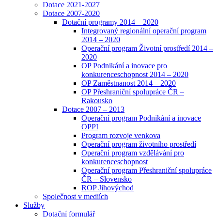
Dotace 2021-2027
Dotace 2007-2020
Dotační programy 2014 – 2020
Integrovaný regionální operační program
2014 – 2020
Operační program Životní prostředí 2014 –
2020
OP Podnikání a inovace pro
konkurenceschopnost 2014 – 2020
OP Zaměstnanost 2014 – 2020
OP Přeshraniční spolupráce ČR –
Rakousko
Dotace 2007 – 2013
Operační program Podnikání a inovace
OPPI
Program rozvoje venkova
Operační program životního prostředí
Operační program vzdělávání pro
konkurenceschopnost
Operační program Přeshraniční spolupráce
ČR – Slovensko
ROP Jihovýchod
Společnost v mediích
Služby
Dotační formulář