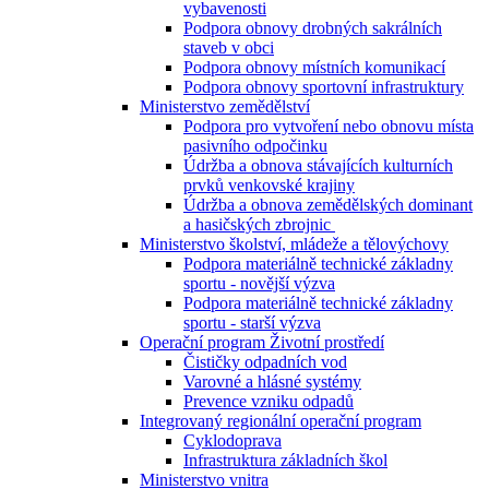
vybavenosti
Podpora obnovy drobných sakrálních
staveb v obci
Podpora obnovy místních komunikací
Podpora obnovy sportovní infrastruktury
Ministerstvo zemědělství
Podpora pro vytvoření nebo obnovu místa
pasivního odpočinku
Údržba a obnova stávajících kulturních
prvků venkovské krajiny
Údržba a obnova zemědělských dominant
a hasičských zbrojnic
Ministerstvo školství, mládeže a tělovýchovy
Podpora materiálně technické základny
sportu - novější výzva
Podpora materiálně technické základny
sportu - starší výzva
Operační program Životní prostředí
Čističky odpadních vod
Varovné a hlásné systémy
Prevence vzniku odpadů
Integrovaný regionální operační program
Cyklodoprava
Infrastruktura základních škol
Ministerstvo vnitra