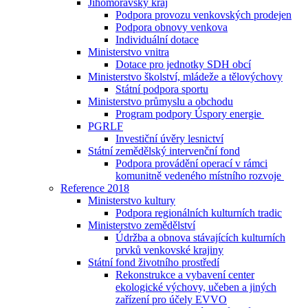
Jihomoravský kraj
Podpora provozu venkovských prodejen
Podpora obnovy venkova
Individuální dotace
Ministerstvo vnitra
Dotace pro jednotky SDH obcí
Ministerstvo školství, mládeže a tělovýchovy
Státní podpora sportu
Ministerstvo průmyslu a obchodu
Program podpory Úspory energie
PGRLF
Investiční úvěry lesnictví
Státní zemědělský intervenční fond
Podpora provádění operací v rámci
komunitně vedeného místního rozvoje
Reference 2018
Ministerstvo kultury
Podpora regionálních kulturních tradic
Ministerstvo zemědělství
Údržba a obnova stávajících kulturních
prvků venkovské krajiny
Státní fond životního prostředí
Rekonstrukce a vybavení center
ekologické výchovy, učeben a jiných
zařízení pro účely EVVO