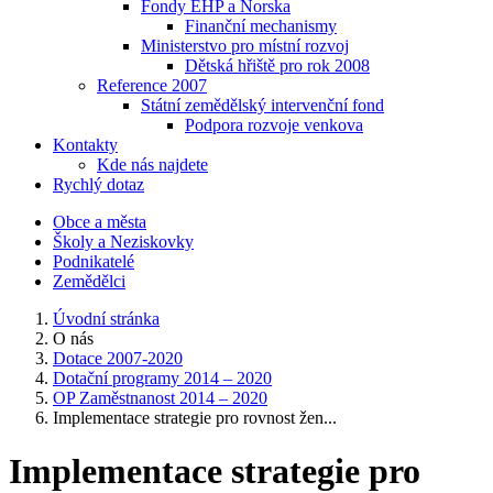
Fondy EHP a Norska
Finanční mechanismy
Ministerstvo pro místní rozvoj
Dětská hřiště pro rok 2008
Reference 2007
Státní zemědělský intervenční fond
Podpora rozvoje venkova
Kontakty
Kde nás najdete
Rychlý dotaz
Obce a města
Školy a Neziskovky
Podnikatelé
Zemědělci
Úvodní stránka
O nás
Dotace 2007-2020
Dotační programy 2014 – 2020
OP Zaměstnanost 2014 – 2020
Implementace strategie pro rovnost žen...
Implementace strategie pro