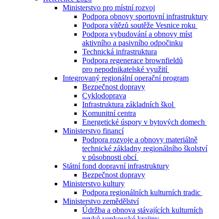
Ministerstvo pro místní rozvoj
Podpora obnovy sportovní infrastruktury
Podpora vítězů soutěže Vesnice roku
Podpora vybudování a obnovy míst
aktivního a pasivního odpočinku
Technická infrastruktura
Podpora regenerace brownfieldů
pro nepodnikatelské využití
Integrovaný regionální operační program
Bezpečnost dopravy
Cyklodoprava
Infrastruktura základních škol
Komunitní centra
Energetické úspory v bytových domech
Ministerstvo financí
Podpora rozvoje a obnovy materiálně
technické základny regionálního školství
v působnosti obcí
Státní fond dopravní infrastruktury
Bezpečnost dopravy
Ministerstvo kultury
Podpora regionálních kulturních tradic
Ministerstvo zemědělství
Údržba a obnova stávajících kulturních
prvků venkovské krajiny