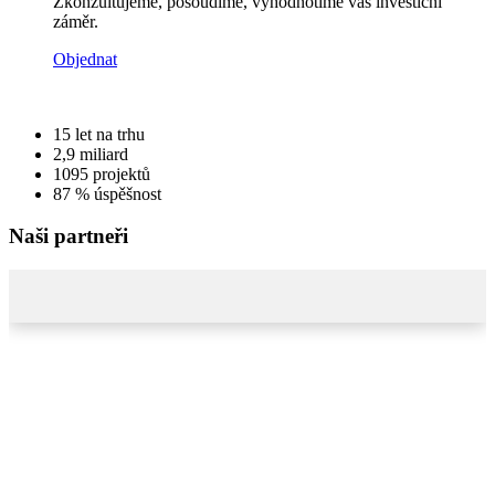
Zkonzultujeme, posoudíme, vyhodnotíme váš investiční
záměr.
Objednat
15
let na trhu
2,9
miliard
1095
projektů
87 %
úspěšnost
Naši partneři