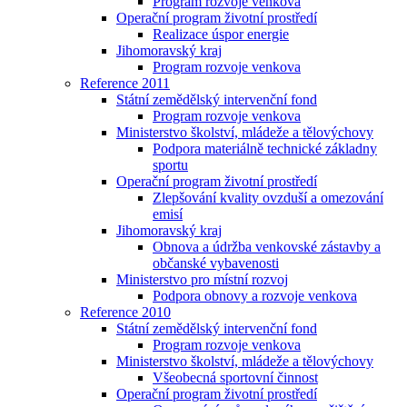
Program rozvoje venkova
Operační program životní prostředí
Realizace úspor energie
Jihomoravský kraj
Program rozvoje venkova
Reference 2011
Státní zemědělský intervenční fond
Program rozvoje venkova
Ministerstvo školství, mládeže a tělovýchovy
Podpora materiálně technické základny
sportu
Operační program životní prostředí
Zlepšování kvality ovzduší a omezování
emisí
Jihomoravský kraj
Obnova a údržba venkovské zástavby a
občanské vybavenosti
Ministerstvo pro místní rozvoj
Podpora obnovy a rozvoje venkova
Reference 2010
Státní zemědělský intervenční fond
Program rozvoje venkova
Ministerstvo školství, mládeže a tělovýchovy
Všeobecná sportovní činnost
Operační program životní prostředí