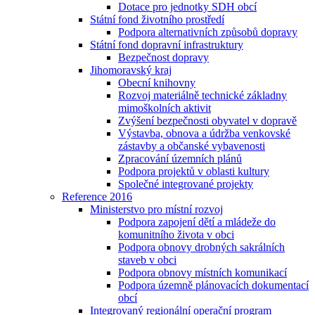
Dotace pro jednotky SDH obcí
Státní fond životního prostředí
Podpora alternativních způsobů dopravy
Státní fond dopravní infrastruktury
Bezpečnost dopravy
Jihomoravský kraj
Obecní knihovny
Rozvoj materiálně technické základny
mimoškolních aktivit
Zvýšení bezpečnosti obyvatel v dopravě
Výstavba, obnova a údržba venkovské
zástavby a občanské vybavenosti
Zpracování územních plánů
Podpora projektů v oblasti kultury
Společné integrované projekty
Reference 2016
Ministerstvo pro místní rozvoj
Podpora zapojení dětí a mládeže do
komunitního života v obci
Podpora obnovy drobných sakrálních
staveb v obci
Podpora obnovy místních komunikací
Podpora územně plánovacích dokumentací
obcí
Integrovaný regionální operační program