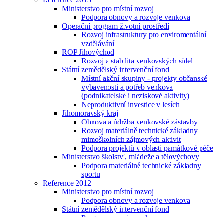
Ministerstvo pro místní rozvoj
Podpora obnovy a rozvoje venkova
Operační program životní prostředí
Rozvoj infrastruktury pro enviromentální
vzdělávání
ROP Jihovýchod
Rozvoj a stabilita venkovských sídel
Státní zemědělský intervenční fond
Místní akční skupiny - projekty občanské
vybavenosti a potřeb venkova
(podnikatelské i neziskové aktivity)
Neproduktivní investice v lesích
Jihomoravský kraj
Obnova a údržba venkovské zástavby
Rozvoj materiálně technické základny
mimoškolních zájmových aktivit
Podpora projektů v oblasti památkové péče
Ministerstvo školství, mládeže a tělovýchovy
Podpora materiálně technické základny
sportu
Reference 2012
Ministerstvo pro místní rozvoj
Podpora obnovy a rozvoje venkova
Státní zemědělský intervenční fond