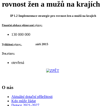
rovnost žen a mužů na krajích
IP 1.2 Implementace strategie pro rovnost žen a mužů na krajích
Finanční alokace plánované výzvy:
130 000 000
září 2015
Vyhlášení výzvy:
Typ výzvy:
otevřená
O nás
Aktuální dotační příležitosti
Kdo může žádat
Dotace 2021-2027