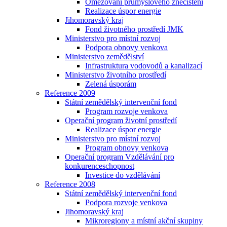
Omezování průmyslového znečištění
Realizace úspor energie
Jihomoravský kraj
Fond životného prostředí JMK
Ministerstvo pro místní rozvoj
Podpora obnovy venkova
Ministerstvo zemědělství
Infrastruktura vodovodů a kanalizací
Ministerstvo životního prostředí
Zelená úsporám
Reference 2009
Státní zemědělský intervenční fond
Program rozvoje venkova
Operační program životní prostředí
Realizace úspor energie
Ministerstvo pro místní rozvoj
Program obnovy venkova
Operační program Vzdělávání pro
konkurenceschopnost
Investice do vzdělávání
Reference 2008
Státní zemědělský intervenční fond
Podpora rozvoje venkova
Jihomoravský kraj
Mikroregiony a místní akční skupiny