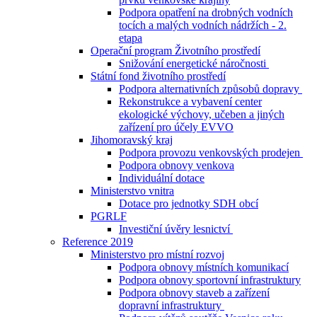
Podpora opatření na drobných vodních
tocích a malých vodních nádržích - 2.
etapa
Operační program Životního prostředí
Snižování energetické náročnosti
Státní fond životního prostředí
Podpora alternativních způsobů dopravy
Rekonstrukce a vybavení center
ekologické výchovy, učeben a jiných
zařízení pro účely EVVO
Jihomoravský kraj
Podpora provozu venkovských prodejen
Podpora obnovy venkova
Individuální dotace
Ministerstvo vnitra
Dotace pro jednotky SDH obcí
PGRLF
Investiční úvěry lesnictví
Reference 2019
Ministerstvo pro místní rozvoj
Podpora obnovy místních komunikací
Podpora obnovy sportovní infrastruktury
Podpora obnovy staveb a zařízení
dopravní infrastruktury