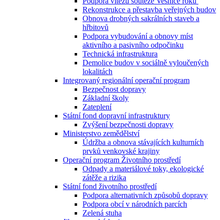
Podpora vítězů soutěže Vesnice roku
Rekonstrukce a přestavba veřejných budov
Obnova drobných sakrálních staveb a
hřbitovů
Podpora vybudování a obnovy míst
aktivního a pasivního odpočinku
Technická infrastruktura
Demolice budov v sociálně vyloučených
lokalitách
Integrovaný regionální operační program
Bezpečnost dopravy
Základní školy
Zateplení
Státní fond dopravní infrastruktury
Zvýšení bezpečnosti dopravy
Ministerstvo zemědělství
Údržba a obnova stávajících kulturních
prvků venkovské krajiny
Operační program Životního prostředí
Odpady a materiálové toky, ekologické
zátěže a rizika
Státní fond životního prostředí
Podpora alternativních způsobů dopravy
Podpora obcí v národních parcích
Zelená stuha