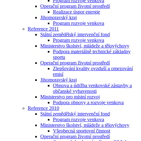
Program rozvoje venkova
Operační program životní prostředí
Realizace úspor energie
Jihomoravský kraj
Program rozvoje venkova
Reference 2011
Státní zemědělský intervenční fond
Program rozvoje venkova
Ministerstvo školství, mládeže a tělovýchovy
Podpora materiálně technické základny
sportu
Operační program životní prostředí
Zlepšování kvality ovzduší a omezování
emisí
Jihomoravský kraj
Obnova a údržba venkovské zástavby a
občanské vybavenosti
Ministerstvo pro místní rozvoj
Podpora obnovy a rozvoje venkova
Reference 2010
Státní zemědělský intervenční fond
Program rozvoje venkova
Ministerstvo školství, mládeže a tělovýchovy
Všeobecná sportovní činnost
Operační program životní prostředí