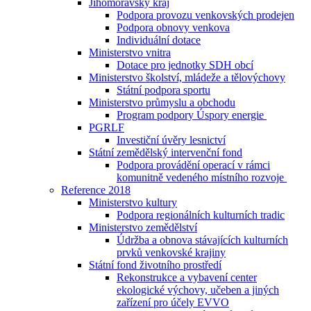
Jihomoravský kraj
Podpora provozu venkovských prodejen
Podpora obnovy venkova
Individuální dotace
Ministerstvo vnitra
Dotace pro jednotky SDH obcí
Ministerstvo školství, mládeže a tělovýchovy
Státní podpora sportu
Ministerstvo průmyslu a obchodu
Program podpory Úspory energie
PGRLF
Investiční úvěry lesnictví
Státní zemědělský intervenční fond
Podpora provádění operací v rámci
komunitně vedeného místního rozvoje
Reference 2018
Ministerstvo kultury
Podpora regionálních kulturních tradic
Ministerstvo zemědělství
Údržba a obnova stávajících kulturních
prvků venkovské krajiny
Státní fond životního prostředí
Rekonstrukce a vybavení center
ekologické výchovy, učeben a jiných
zařízení pro účely EVVO