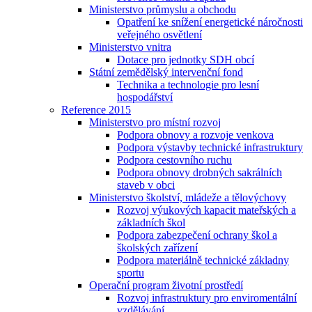
Ministerstvo průmyslu a obchodu
Opatření ke snížení energetické náročnosti
veřejného osvětlení
Ministerstvo vnitra
Dotace pro jednotky SDH obcí
Státní zemědělský intervenční fond
Technika a technologie pro lesní
hospodářství
Reference 2015
Ministerstvo pro místní rozvoj
Podpora obnovy a rozvoje venkova
Podpora výstavby technické infrastruktury
Podpora cestovního ruchu
Podpora obnovy drobných sakrálních
staveb v obci
Ministerstvo školství, mládeže a tělovýchovy
Rozvoj výukových kapacit mateřských a
základních škol
Podpora zabezpečení ochrany škol a
školských zařízení
Podpora materiálně technické základny
sportu
Operační program životní prostředí
Rozvoj infrastruktury pro enviromentální
vzdělávání