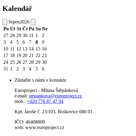
Kalendář
Srpen
2026
Po
Út
St
Čt
Pá
So
Ne
27
28
29
30
31
1
2
3
4
5
6
7
8
9
10
11
12
13
14
15
16
17
18
19
20
21
22
23
24
25
26
27
28
29
30
31
1
2
3
4
5
6
Zůstaňte s námi v kontaktu
Europroject - Milana Štěpánková
e-mail:
stepankova@europroject.cz
mob.:
+420 776 87 47 94
Kpt. Jaroše č. 23/103, Boskovice 680 01
IČO: 40408809
web: www.europroject.cz