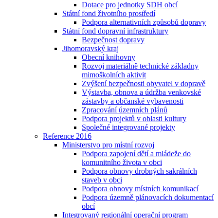
Dotace pro jednotky SDH obcí
Státní fond životního prostředí
Podpora alternativních způsobů dopravy
Státní fond dopravní infrastruktury
Bezpečnost dopravy
Jihomoravský kraj
Obecní knihovny
Rozvoj materiálně technické základny
mimoškolních aktivit
Zvýšení bezpečnosti obyvatel v dopravě
Výstavba, obnova a údržba venkovské
zástavby a občanské vybavenosti
Zpracování územních plánů
Podpora projektů v oblasti kultury
Společné integrované projekty
Reference 2016
Ministerstvo pro místní rozvoj
Podpora zapojení dětí a mládeže do
komunitního života v obci
Podpora obnovy drobných sakrálních
staveb v obci
Podpora obnovy místních komunikací
Podpora územně plánovacích dokumentací
obcí
Integrovaný regionální operační program