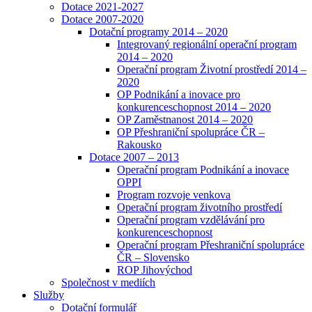
Dotace 2021-2027
Dotace 2007-2020
Dotační programy 2014 – 2020
Integrovaný regionální operační program
2014 – 2020
Operační program Životní prostředí 2014 –
2020
OP Podnikání a inovace pro
konkurenceschopnost 2014 – 2020
OP Zaměstnanost 2014 – 2020
OP Přeshraniční spolupráce ČR –
Rakousko
Dotace 2007 – 2013
Operační program Podnikání a inovace
OPPI
Program rozvoje venkova
Operační program životního prostředí
Operační program vzdělávání pro
konkurenceschopnost
Operační program Přeshraniční spolupráce
ČR – Slovensko
ROP Jihovýchod
Společnost v mediích
Služby
Dotační formulář