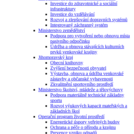
Investice do zdravotnické a sociální
infrastruktury
Investice do vzdělávání
Rozvoj a zlepšování dopravních systémů
Integrovaný záchranný systém
Ministerstvo zemědělství
Podpora pro vytvoření nebo obnovu místa
pasivního odpočinku
Údržba a obnova stávajících kulturních
prvků venkovské krajiny
Jihomoravský kraj
Obecní knihovny
Zvýšení bezpečnosti obyvatel
Výstavba, obnova a údržba venkovské
zástavby a občanské vybavenosti
Zkvalitnění sportovního prostředí
Ministerstvo školství, mládeže a tělovýchovy
Podpora materiálně technické základny
sportu
Rozvoj výukových kapacit mateřských a
základních škol
Operační program životní prostředí
Energetické úspory veřejných budov
Ochrana a péče o přírodu a krajinu
Prevence vzniku odpadů