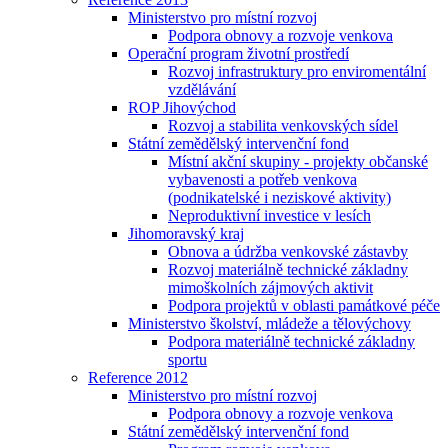
Ministerstvo pro místní rozvoj
Podpora obnovy a rozvoje venkova
Operační program životní prostředí
Rozvoj infrastruktury pro enviromentální
vzdělávání
ROP Jihovýchod
Rozvoj a stabilita venkovských sídel
Státní zemědělský intervenční fond
Místní akční skupiny - projekty občanské
vybavenosti a potřeb venkova
(podnikatelské i neziskové aktivity)
Neproduktivní investice v lesích
Jihomoravský kraj
Obnova a údržba venkovské zástavby
Rozvoj materiálně technické základny
mimoškolních zájmových aktivit
Podpora projektů v oblasti památkové péče
Ministerstvo školství, mládeže a tělovýchovy
Podpora materiálně technické základny
sportu
Reference 2012
Ministerstvo pro místní rozvoj
Podpora obnovy a rozvoje venkova
Státní zemědělský intervenční fond