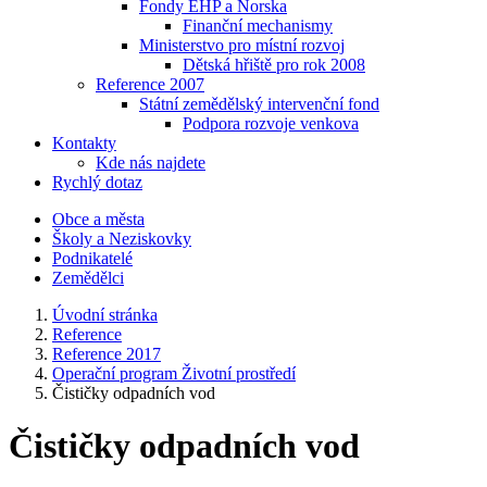
Fondy EHP a Norska
Finanční mechanismy
Ministerstvo pro místní rozvoj
Dětská hřiště pro rok 2008
Reference 2007
Státní zemědělský intervenční fond
Podpora rozvoje venkova
Kontakty
Kde nás najdete
Rychlý dotaz
Obce a města
Školy a Neziskovky
Podnikatelé
Zemědělci
Úvodní stránka
Reference
Reference 2017
Operační program Životní prostředí
Čističky odpadních vod
Čističky odpadních vod