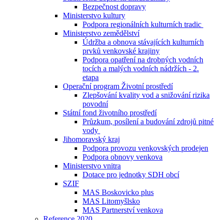
Bezpečnost dopravy
Ministerstvo kultury
Podpora regionálních kulturních tradic
Ministerstvo zemědělství
Údržba a obnova stávajících kulturních
prvků venkovské krajiny
Podpora opatření na drobných vodních
tocích a malých vodních nádržích - 2.
etapa
Operační program Životní prostředí
Zlepšování kvality vod a snižování rizika
povodní
Státní fond životního prostředí
Průzkum, posílení a budování zdrojů pitné
vody
Jihomoravský kraj
Podpora provozu venkovských prodejen
Podpora obnovy venkova
Ministerstvo vnitra
Dotace pro jednotky SDH obcí
SZIF
MAS Boskovicko plus
MAS Litomyšlsko
MAS Partnerství venkova
Reference 2020