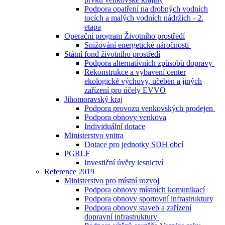
Podpora opatření na drobných vodních
tocích a malých vodních nádržích - 2.
etapa
Operační program Životního prostředí
Snižování energetické náročnosti
Státní fond životního prostředí
Podpora alternativních způsobů dopravy
Rekonstrukce a vybavení center
ekologické výchovy, učeben a jiných
zařízení pro účely EVVO
Jihomoravský kraj
Podpora provozu venkovských prodejen
Podpora obnovy venkova
Individuální dotace
Ministerstvo vnitra
Dotace pro jednotky SDH obcí
PGRLF
Investiční úvěry lesnictví
Reference 2019
Ministerstvo pro místní rozvoj
Podpora obnovy místních komunikací
Podpora obnovy sportovní infrastruktury
Podpora obnovy staveb a zařízení
dopravní infrastruktury