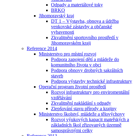
Odpady a materiálové toky
BRKO
Jihomoravský kraj
DT 1 – Výstavba, obnova a údržba
venkovské zástavby a občanské
vybavenosti
Zkvalitnění sportovního prostředí v
Jihomoravském kraji
Reference 2014
Ministerstvo pro místní rozvoj
Podpora zapojení dětí a mládeže do
komunitního života v obci
Podpora obnovy drobných sakrálních
staveb
Podpora výstavby technické infrastruktury
Operační program životní prostředí
Rozvoj infrastruktury pro enviromentální
vzdělávání
Zkvalitnění nakládání s odpady
Zlepšování stavu přírody a krajiny
Ministerstvo školství, mládeže a tělovýchovy
Rozvoj výukových kapacit mateřských a
základních škol zřizovaných územně
samosprávnými celky
Reference 2013