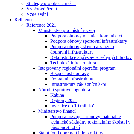
Strategie pro obce a města
Výběrové řízení
Vzdělávání
Reference
Reference 2021
Ministerstvo pro místní rozvoj
Podpora obnovy místních komunikací
Podpora obnovy sportovní infrastruktury
Podpora obnovy staveb a zařízení
dopravní infrastruktury
Rekonstrukce a přestavba veřejných budov
Technická infrastruktura
Integrovaný regionální operační program
Bezpečnost dopravy
Dopravní infrastruktura
Infrastruktura základních škol
Národní sportovní agentura
Kabina
Regiony 2021
Investice do 10 mil. Kč
Ministerstvo financí
Podpora rozvoje a obnovy materiálně
technické základny regionálního školství v
působnosti obcí
Státní fond dopravní infrastruktury