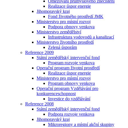
Omezování průmyslového znečištění
Realizace úspor energie
Jihomoravský kraj
Fond životného prostředí JMK
Ministerstvo pro místní rozvoj
Podpora obnovy venkova
Ministerstvo zemědělství
Infrastruktura vodovodů a kanalizací
Ministerstvo životního prostředí
Zelená úsporám
Reference 2009
Státní zemědělský intervenční fond
Program rozvoje venkova
Operační program životní prostředí
Realizace úspor energie
Ministerstvo pro místní rozvoj
Program obnovy venkova
Operační program Vzdělávání pro
konkurenceschopnost
Investice do vzdělávání
Reference 2008
Státní zemědělský intervenční fond
Podpora rozvoje venkova
Jihomoravský kraj
Mikroregiony a místní akční skupiny