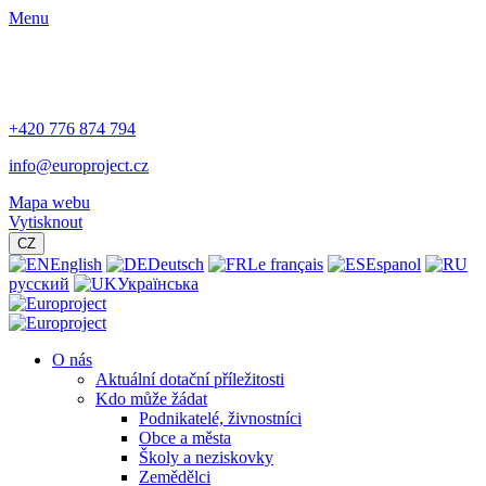
Menu
+420 776 874 794
info@europroject.cz
Mapa webu
Vytisknout
CZ
English
Deutsch
Le français
Espanol
русский
Українська
O nás
Aktuální dotační příležitosti
Kdo může žádat
Podnikatelé, živnostníci
Obce a města
Školy a neziskovky
Zemědělci