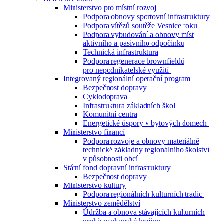
Ministerstvo pro místní rozvoj
Podpora obnovy sportovní infrastruktury
Podpora vítězů soutěže Vesnice roku
Podpora vybudování a obnovy míst
aktivního a pasivního odpočinku
Technická infrastruktura
Podpora regenerace brownfieldů
pro nepodnikatelské využití
Integrovaný regionální operační program
Bezpečnost dopravy
Cyklodoprava
Infrastruktura základních škol
Komunitní centra
Energetické úspory v bytových domech
Ministerstvo financí
Podpora rozvoje a obnovy materiálně
technické základny regionálního školství
v působnosti obcí
Státní fond dopravní infrastruktury
Bezpečnost dopravy
Ministerstvo kultury
Podpora regionálních kulturních tradic
Ministerstvo zemědělství
Údržba a obnova stávajících kulturních
prvků venkovské krajiny