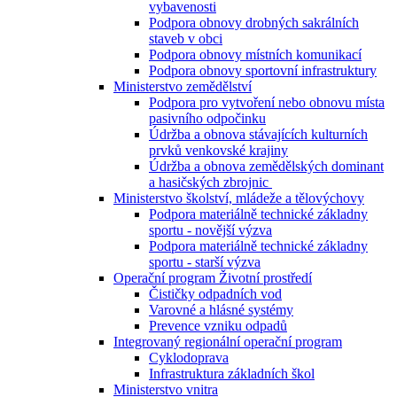
vybavenosti
Podpora obnovy drobných sakrálních
staveb v obci
Podpora obnovy místních komunikací
Podpora obnovy sportovní infrastruktury
Ministerstvo zemědělství
Podpora pro vytvoření nebo obnovu místa
pasivního odpočinku
Údržba a obnova stávajících kulturních
prvků venkovské krajiny
Údržba a obnova zemědělských dominant
a hasičských zbrojnic
Ministerstvo školství, mládeže a tělovýchovy
Podpora materiálně technické základny
sportu - novější výzva
Podpora materiálně technické základny
sportu - starší výzva
Operační program Životní prostředí
Čističky odpadních vod
Varovné a hlásné systémy
Prevence vzniku odpadů
Integrovaný regionální operační program
Cyklodoprava
Infrastruktura základních škol
Ministerstvo vnitra