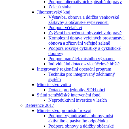
Podpora alternativních způsobů dopravy
Zelená stuha
Jihomoravský kraj
Výstavba, obnova a údržba venkovské
zástavby a občanské vybavenosti
Podpora včelařství
Zvýšení bezpečnosti obyvatel v dopravě
Komplexní úprava veřejných prostranství,
obnova a zřizování veřejné zeleně
Podpora rozvoje cyklistiky a cyklistické
dopravy
Podpora památek místního významu
Individuální dotace - víceúčelové hřiště
Integrovaný regionální operační program
Technika pro integrovaný záchranný
systém
Ministerstvo vnitra
Dotace pro jednotky SDH obcí
Státní zemědělský intervenční fond
Neproduktivní investice v lesích
Reference 2017
Ministerstvo pro místní rozvoj
Podpora vybudování a obnovy míst
aktivního a pasivního odpočinku
Podpora obnovy a údržby občanské