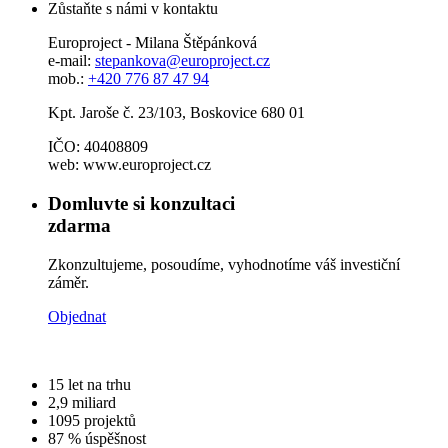
Zůstaňte s námi v kontaktu
Europroject - Milana Štěpánková
e-mail:
stepankova@europroject.cz
mob.:
+420 776 87 47 94
Kpt. Jaroše č. 23/103, Boskovice 680 01
IČO: 40408809
web: www.europroject.cz
Domluvte si konzultaci
zdarma
Zkonzultujeme, posoudíme, vyhodnotíme váš investiční
záměr.
Objednat
15
let na trhu
2,9
miliard
1095
projektů
87 %
úspěšnost