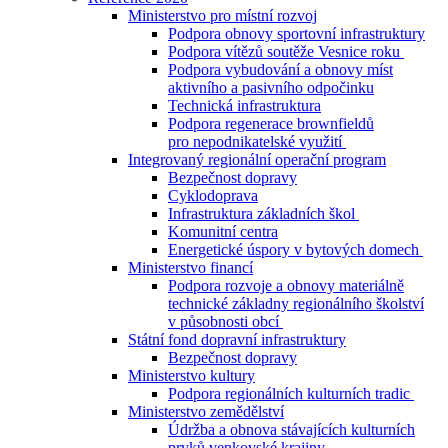
Ministerstvo pro místní rozvoj
Podpora obnovy sportovní infrastruktury
Podpora vítězů soutěže Vesnice roku
Podpora vybudování a obnovy míst
aktivního a pasivního odpočinku
Technická infrastruktura
Podpora regenerace brownfieldů
pro nepodnikatelské využití
Integrovaný regionální operační program
Bezpečnost dopravy
Cyklodoprava
Infrastruktura základních škol
Komunitní centra
Energetické úspory v bytových domech
Ministerstvo financí
Podpora rozvoje a obnovy materiálně
technické základny regionálního školství
v působnosti obcí
Státní fond dopravní infrastruktury
Bezpečnost dopravy
Ministerstvo kultury
Podpora regionálních kulturních tradic
Ministerstvo zemědělství
Údržba a obnova stávajících kulturních
prvků venkovské krajiny