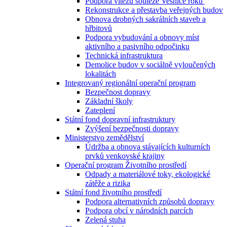
Podpora vítězů soutěže Vesnice roku
Rekonstrukce a přestavba veřejných budov
Obnova drobných sakrálních staveb a
hřbitovů
Podpora vybudování a obnovy míst
aktivního a pasivního odpočinku
Technická infrastruktura
Demolice budov v sociálně vyloučených
lokalitách
Integrovaný regionální operační program
Bezpečnost dopravy
Základní školy
Zateplení
Státní fond dopravní infrastruktury
Zvýšení bezpečnosti dopravy
Ministerstvo zemědělství
Údržba a obnova stávajících kulturních
prvků venkovské krajiny
Operační program Životního prostředí
Odpady a materiálové toky, ekologické
zátěže a rizika
Státní fond životního prostředí
Podpora alternativních způsobů dopravy
Podpora obcí v národních parcích
Zelená stuha