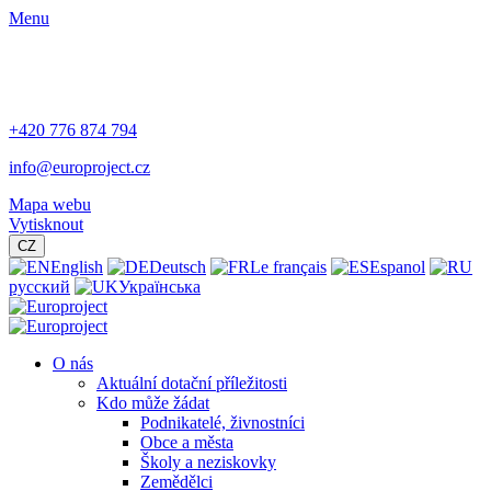
Menu
+420 776 874 794
info@europroject.cz
Mapa webu
Vytisknout
CZ
English
Deutsch
Le français
Espanol
русский
Українська
O nás
Aktuální dotační příležitosti
Kdo může žádat
Podnikatelé, živnostníci
Obce a města
Školy a neziskovky
Zemědělci