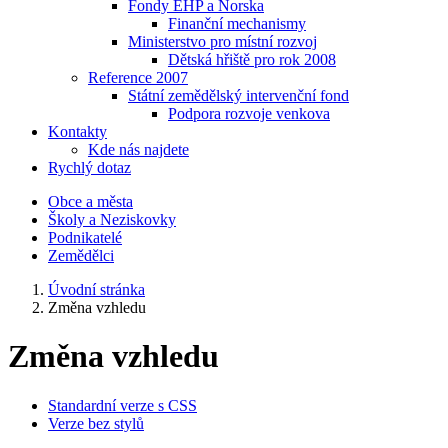
Fondy EHP a Norska
Finanční mechanismy
Ministerstvo pro místní rozvoj
Dětská hřiště pro rok 2008
Reference 2007
Státní zemědělský intervenční fond
Podpora rozvoje venkova
Kontakty
Kde nás najdete
Rychlý dotaz
Obce a města
Školy a Neziskovky
Podnikatelé
Zemědělci
Úvodní stránka
Změna vzhledu
Změna vzhledu
Standardní verze s CSS
Verze bez stylů