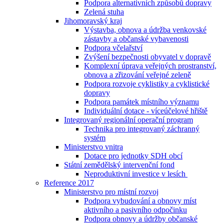
Podpora alternativních způsobů dopravy
Zelená stuha
Jihomoravský kraj
Výstavba, obnova a údržba venkovské
zástavby a občanské vybavenosti
Podpora včelařství
Zvýšení bezpečnosti obyvatel v dopravě
Komplexní úprava veřejných prostranství,
obnova a zřizování veřejné zeleně
Podpora rozvoje cyklistiky a cyklistické
dopravy
Podpora památek místního významu
Individuální dotace - víceúčelové hřiště
Integrovaný regionální operační program
Technika pro integrovaný záchranný
systém
Ministerstvo vnitra
Dotace pro jednotky SDH obcí
Státní zemědělský intervenční fond
Neproduktivní investice v lesích
Reference 2017
Ministerstvo pro místní rozvoj
Podpora vybudování a obnovy míst
aktivního a pasivního odpočinku
Podpora obnovy a údržby občanské