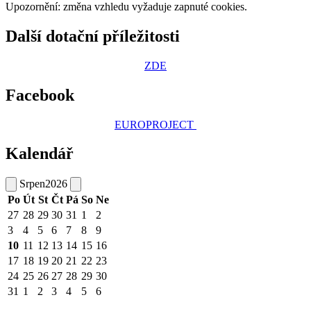
Upozornění: změna vzhledu vyžaduje zapnuté cookies.
Další dotační příležitosti
ZDE
Facebook
EUROPROJECT
Kalendář
Srpen
2026
Po
Út
St
Čt
Pá
So
Ne
27
28
29
30
31
1
2
3
4
5
6
7
8
9
10
11
12
13
14
15
16
17
18
19
20
21
22
23
24
25
26
27
28
29
30
31
1
2
3
4
5
6