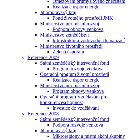
Omezování průmyslového znečištění
Realizace úspor energie
Jihomoravský kraj
Fond životného prostředí JMK
Ministerstvo pro místní rozvoj
Podpora obnovy venkova
Ministerstvo zemědělství
Infrastruktura vodovodů a kanalizací
Ministerstvo životního prostředí
Zelená úsporám
Reference 2009
Státní zemědělský intervenční fond
Program rozvoje venkova
Operační program životní prostředí
Realizace úspor energie
Ministerstvo pro místní rozvoj
Program obnovy venkova
Operační program Vzdělávání pro
konkurenceschopnost
Investice do vzdělávání
Reference 2008
Státní zemědělský intervenční fond
Podpora rozvoje venkova
Jihomoravský kraj
Mikroregiony a místní akční skupiny