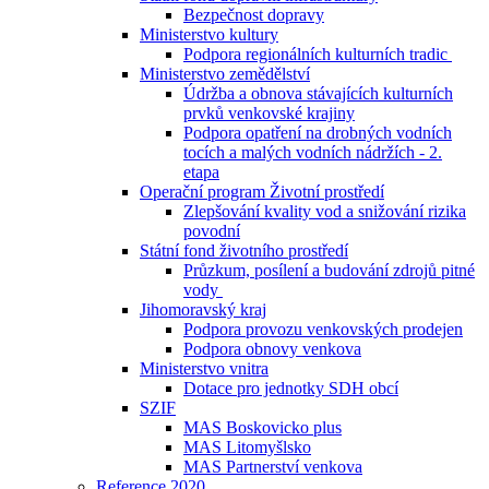
Bezpečnost dopravy
Ministerstvo kultury
Podpora regionálních kulturních tradic
Ministerstvo zemědělství
Údržba a obnova stávajících kulturních
prvků venkovské krajiny
Podpora opatření na drobných vodních
tocích a malých vodních nádržích - 2.
etapa
Operační program Životní prostředí
Zlepšování kvality vod a snižování rizika
povodní
Státní fond životního prostředí
Průzkum, posílení a budování zdrojů pitné
vody
Jihomoravský kraj
Podpora provozu venkovských prodejen
Podpora obnovy venkova
Ministerstvo vnitra
Dotace pro jednotky SDH obcí
SZIF
MAS Boskovicko plus
MAS Litomyšlsko
MAS Partnerství venkova
Reference 2020