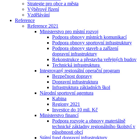
Strategie pro obce a města
Výběrové řízení
Vzdělávání
Reference
Reference 2021
Ministerstvo pro místní rozvoj
Podpora obnovy místních komunikací
Podpora obnovy sportovní infrastruktury
Podpora obnovy staveb a zařízení
dopravní infrastruktury
Rekonstrukce a přestavba veřejných budov
Technická infrastruktura
Integrovaný regionální operační program
Bezpečnost dopravy
Dopravní infrastruktura
Infrastruktura základních škol
Národní sportovní agentura
Kabina
Regiony 2021
Investice do 10 mil. Kč
Ministerstvo financí
Podpora rozvoje a obnovy materiálně
technické základny regionálního školství v
působnosti obcí
Státní fond dopravní infrastruktury