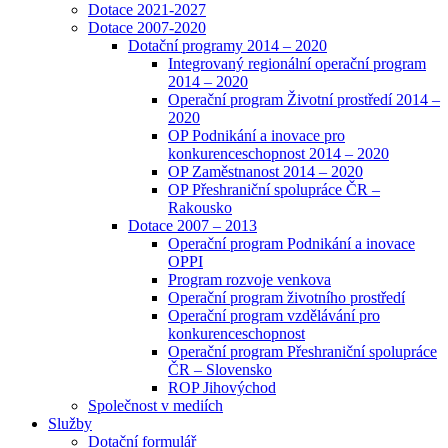
Dotace 2021-2027
Dotace 2007-2020
Dotační programy 2014 – 2020
Integrovaný regionální operační program
2014 – 2020
Operační program Životní prostředí 2014 –
2020
OP Podnikání a inovace pro
konkurenceschopnost 2014 – 2020
OP Zaměstnanost 2014 – 2020
OP Přeshraniční spolupráce ČR –
Rakousko
Dotace 2007 – 2013
Operační program Podnikání a inovace
OPPI
Program rozvoje venkova
Operační program životního prostředí
Operační program vzdělávání pro
konkurenceschopnost
Operační program Přeshraniční spolupráce
ČR – Slovensko
ROP Jihovýchod
Společnost v mediích
Služby
Dotační formulář