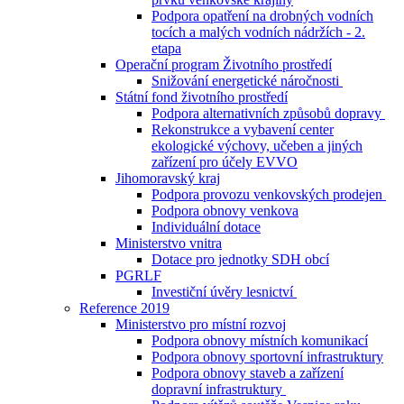
Podpora opatření na drobných vodních
tocích a malých vodních nádržích - 2.
etapa
Operační program Životního prostředí
Snižování energetické náročnosti
Státní fond životního prostředí
Podpora alternativních způsobů dopravy
Rekonstrukce a vybavení center
ekologické výchovy, učeben a jiných
zařízení pro účely EVVO
Jihomoravský kraj
Podpora provozu venkovských prodejen
Podpora obnovy venkova
Individuální dotace
Ministerstvo vnitra
Dotace pro jednotky SDH obcí
PGRLF
Investiční úvěry lesnictví
Reference 2019
Ministerstvo pro místní rozvoj
Podpora obnovy místních komunikací
Podpora obnovy sportovní infrastruktury
Podpora obnovy staveb a zařízení
dopravní infrastruktury