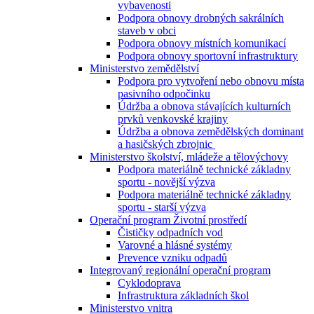
vybavenosti
Podpora obnovy drobných sakrálních
staveb v obci
Podpora obnovy místních komunikací
Podpora obnovy sportovní infrastruktury
Ministerstvo zemědělství
Podpora pro vytvoření nebo obnovu místa
pasivního odpočinku
Údržba a obnova stávajících kulturních
prvků venkovské krajiny
Údržba a obnova zemědělských dominant
a hasičských zbrojnic
Ministerstvo školství, mládeže a tělovýchovy
Podpora materiálně technické základny
sportu - novější výzva
Podpora materiálně technické základny
sportu - starší výzva
Operační program Životní prostředí
Čističky odpadních vod
Varovné a hlásné systémy
Prevence vzniku odpadů
Integrovaný regionální operační program
Cyklodoprava
Infrastruktura základních škol
Ministerstvo vnitra