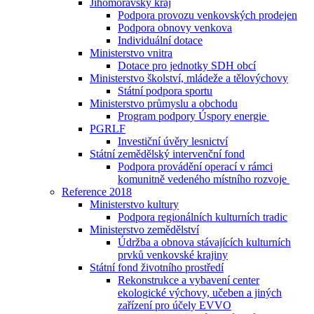
Jihomoravský kraj
Podpora provozu venkovských prodejen
Podpora obnovy venkova
Individuální dotace
Ministerstvo vnitra
Dotace pro jednotky SDH obcí
Ministerstvo školství, mládeže a tělovýchovy
Státní podpora sportu
Ministerstvo průmyslu a obchodu
Program podpory Úspory energie
PGRLF
Investiční úvěry lesnictví
Státní zemědělský intervenční fond
Podpora provádění operací v rámci
komunitně vedeného místního rozvoje
Reference 2018
Ministerstvo kultury
Podpora regionálních kulturních tradic
Ministerstvo zemědělství
Údržba a obnova stávajících kulturních
prvků venkovské krajiny
Státní fond životního prostředí
Rekonstrukce a vybavení center
ekologické výchovy, učeben a jiných
zařízení pro účely EVVO