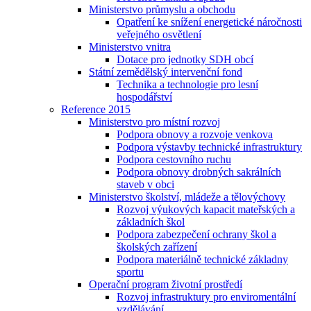
Ministerstvo průmyslu a obchodu
Opatření ke snížení energetické náročnosti
veřejného osvětlení
Ministerstvo vnitra
Dotace pro jednotky SDH obcí
Státní zemědělský intervenční fond
Technika a technologie pro lesní
hospodářství
Reference 2015
Ministerstvo pro místní rozvoj
Podpora obnovy a rozvoje venkova
Podpora výstavby technické infrastruktury
Podpora cestovního ruchu
Podpora obnovy drobných sakrálních
staveb v obci
Ministerstvo školství, mládeže a tělovýchovy
Rozvoj výukových kapacit mateřských a
základních škol
Podpora zabezpečení ochrany škol a
školských zařízení
Podpora materiálně technické základny
sportu
Operační program životní prostředí
Rozvoj infrastruktury pro enviromentální
vzdělávání