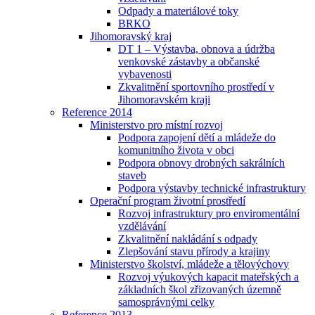
Odpady a materiálové toky
BRKO
Jihomoravský kraj
DT 1 – Výstavba, obnova a údržba
venkovské zástavby a občanské
vybavenosti
Zkvalitnění sportovního prostředí v
Jihomoravském kraji
Reference 2014
Ministerstvo pro místní rozvoj
Podpora zapojení dětí a mládeže do
komunitního života v obci
Podpora obnovy drobných sakrálních
staveb
Podpora výstavby technické infrastruktury
Operační program životní prostředí
Rozvoj infrastruktury pro enviromentální
vzdělávání
Zkvalitnění nakládání s odpady
Zlepšování stavu přírody a krajiny
Ministerstvo školství, mládeže a tělovýchovy
Rozvoj výukových kapacit mateřských a
základních škol zřizovaných územně
samosprávnými celky
Reference 2013