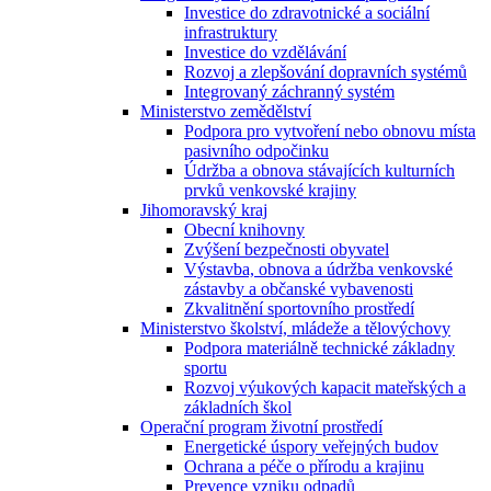
Investice do zdravotnické a sociální
infrastruktury
Investice do vzdělávání
Rozvoj a zlepšování dopravních systémů
Integrovaný záchranný systém
Ministerstvo zemědělství
Podpora pro vytvoření nebo obnovu místa
pasivního odpočinku
Údržba a obnova stávajících kulturních
prvků venkovské krajiny
Jihomoravský kraj
Obecní knihovny
Zvýšení bezpečnosti obyvatel
Výstavba, obnova a údržba venkovské
zástavby a občanské vybavenosti
Zkvalitnění sportovního prostředí
Ministerstvo školství, mládeže a tělovýchovy
Podpora materiálně technické základny
sportu
Rozvoj výukových kapacit mateřských a
základních škol
Operační program životní prostředí
Energetické úspory veřejných budov
Ochrana a péče o přírodu a krajinu
Prevence vzniku odpadů