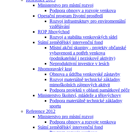
Ministerstvo pro místní rozvoj
Podpora obnovy a rozvoje venkova
Operační program životní prostředí
Rozvoj infrastruktury pro enviromentální
vzdělávání
ROP Jihovýchod
Rozvoj a stabilita venkovských sídel
Státní zemědělský intervenční fond
Místní akční skupiny - projekty občanské
vybavenosti a potřeb venkova
(podnikatelské i neziskové aktivity)
Neproduktivní investice v lesích
Jihomoravský kraj
Obnova a údržba venkovské zástavby
Rozvoj materiálně technické základny
mimoškolních zájmových aktivit
Podpora projektů v oblasti památkové péče
Ministerstvo školství, mládeže a tělovýchovy
Podpora materiálně technické základny
sportu
Reference 2012
Ministerstvo pro místní rozvoj
Podpora obnovy a rozvoje venkova
Státní zemědělský intervenční fond