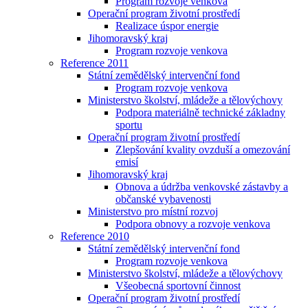
Program rozvoje venkova
Operační program životní prostředí
Realizace úspor energie
Jihomoravský kraj
Program rozvoje venkova
Reference 2011
Státní zemědělský intervenční fond
Program rozvoje venkova
Ministerstvo školství, mládeže a tělovýchovy
Podpora materiálně technické základny
sportu
Operační program životní prostředí
Zlepšování kvality ovzduší a omezování
emisí
Jihomoravský kraj
Obnova a údržba venkovské zástavby a
občanské vybavenosti
Ministerstvo pro místní rozvoj
Podpora obnovy a rozvoje venkova
Reference 2010
Státní zemědělský intervenční fond
Program rozvoje venkova
Ministerstvo školství, mládeže a tělovýchovy
Všeobecná sportovní činnost
Operační program životní prostředí