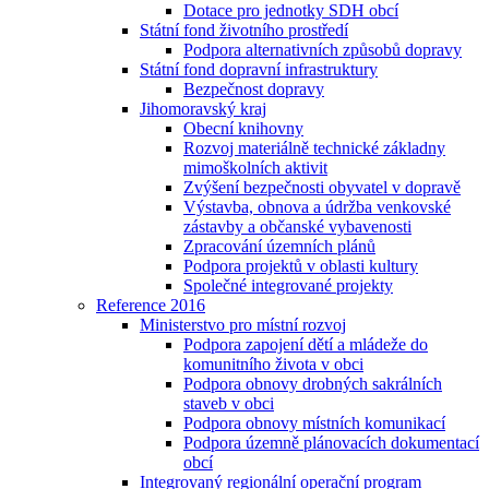
Dotace pro jednotky SDH obcí
Státní fond životního prostředí
Podpora alternativních způsobů dopravy
Státní fond dopravní infrastruktury
Bezpečnost dopravy
Jihomoravský kraj
Obecní knihovny
Rozvoj materiálně technické základny
mimoškolních aktivit
Zvýšení bezpečnosti obyvatel v dopravě
Výstavba, obnova a údržba venkovské
zástavby a občanské vybavenosti
Zpracování územních plánů
Podpora projektů v oblasti kultury
Společné integrované projekty
Reference 2016
Ministerstvo pro místní rozvoj
Podpora zapojení dětí a mládeže do
komunitního života v obci
Podpora obnovy drobných sakrálních
staveb v obci
Podpora obnovy místních komunikací
Podpora územně plánovacích dokumentací
obcí
Integrovaný regionální operační program