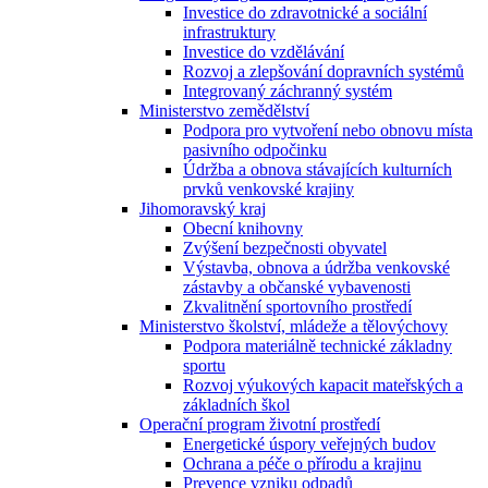
Investice do zdravotnické a sociální
infrastruktury
Investice do vzdělávání
Rozvoj a zlepšování dopravních systémů
Integrovaný záchranný systém
Ministerstvo zemědělství
Podpora pro vytvoření nebo obnovu místa
pasivního odpočinku
Údržba a obnova stávajících kulturních
prvků venkovské krajiny
Jihomoravský kraj
Obecní knihovny
Zvýšení bezpečnosti obyvatel
Výstavba, obnova a údržba venkovské
zástavby a občanské vybavenosti
Zkvalitnění sportovního prostředí
Ministerstvo školství, mládeže a tělovýchovy
Podpora materiálně technické základny
sportu
Rozvoj výukových kapacit mateřských a
základních škol
Operační program životní prostředí
Energetické úspory veřejných budov
Ochrana a péče o přírodu a krajinu
Prevence vzniku odpadů