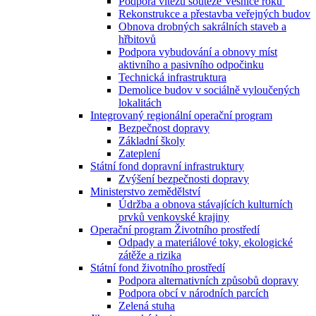
Podpora vítězů soutěže Vesnice roku
Rekonstrukce a přestavba veřejných budov
Obnova drobných sakrálních staveb a
hřbitovů
Podpora vybudování a obnovy míst
aktivního a pasivního odpočinku
Technická infrastruktura
Demolice budov v sociálně vyloučených
lokalitách
Integrovaný regionální operační program
Bezpečnost dopravy
Základní školy
Zateplení
Státní fond dopravní infrastruktury
Zvýšení bezpečnosti dopravy
Ministerstvo zemědělství
Údržba a obnova stávajících kulturních
prvků venkovské krajiny
Operační program Životního prostředí
Odpady a materiálové toky, ekologické
zátěže a rizika
Státní fond životního prostředí
Podpora alternativních způsobů dopravy
Podpora obcí v národních parcích
Zelená stuha