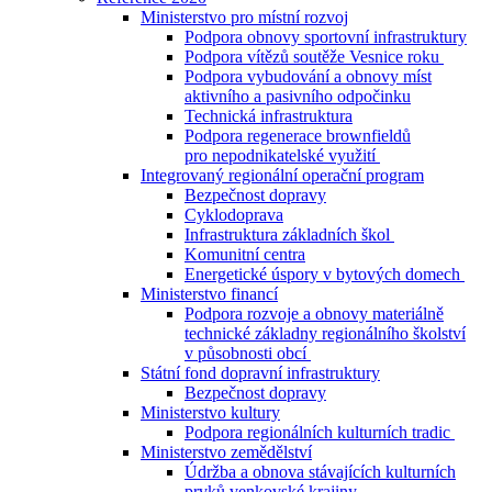
Ministerstvo pro místní rozvoj
Podpora obnovy sportovní infrastruktury
Podpora vítězů soutěže Vesnice roku
Podpora vybudování a obnovy míst
aktivního a pasivního odpočinku
Technická infrastruktura
Podpora regenerace brownfieldů
pro nepodnikatelské využití
Integrovaný regionální operační program
Bezpečnost dopravy
Cyklodoprava
Infrastruktura základních škol
Komunitní centra
Energetické úspory v bytových domech
Ministerstvo financí
Podpora rozvoje a obnovy materiálně
technické základny regionálního školství
v působnosti obcí
Státní fond dopravní infrastruktury
Bezpečnost dopravy
Ministerstvo kultury
Podpora regionálních kulturních tradic
Ministerstvo zemědělství
Údržba a obnova stávajících kulturních
prvků venkovské krajiny