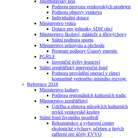
Jihomoravský kraj
Podpora provozu venkovských prodejen
Podpora obnovy venkova
Individuální dotace
Ministerstvo vnitra
Dotace pro jednotky SDH obcí
Ministerstvo školství, mládeže a tělovýchovy
Státní podpora sportu
Ministerstvo průmyslu a obchodu
Program podpory Úspory energie
PGRLF
Investiční úvěry lesnictví
Státní zemědělský intervenční fond
Podpora provádění operací v rámci
komunitně vedeného místního rozvoje
Reference 2018
Ministerstvo kultury
Podpora regionálních kulturních tradic
Ministerstvo zemědělství
Údržba a obnova stávajících kulturních
prvků venkovské krajiny
Státní fond životního prostředí
Rekonstrukce a vybavení center
ekologické výchovy, učeben a jiných
zařízení pro účely EVVO