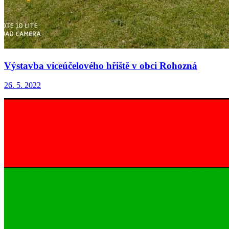
Výstavba víceúčelového hřiště v obci Rohozná
26. 5. 2022