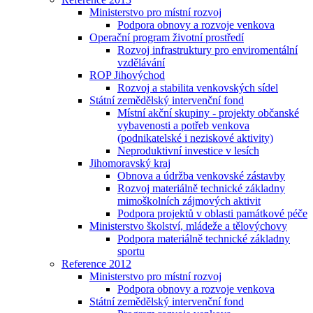
Ministerstvo pro místní rozvoj
Podpora obnovy a rozvoje venkova
Operační program životní prostředí
Rozvoj infrastruktury pro enviromentální
vzdělávání
ROP Jihovýchod
Rozvoj a stabilita venkovských sídel
Státní zemědělský intervenční fond
Místní akční skupiny - projekty občanské
vybavenosti a potřeb venkova
(podnikatelské i neziskové aktivity)
Neproduktivní investice v lesích
Jihomoravský kraj
Obnova a údržba venkovské zástavby
Rozvoj materiálně technické základny
mimoškolních zájmových aktivit
Podpora projektů v oblasti památkové péče
Ministerstvo školství, mládeže a tělovýchovy
Podpora materiálně technické základny
sportu
Reference 2012
Ministerstvo pro místní rozvoj
Podpora obnovy a rozvoje venkova
Státní zemědělský intervenční fond