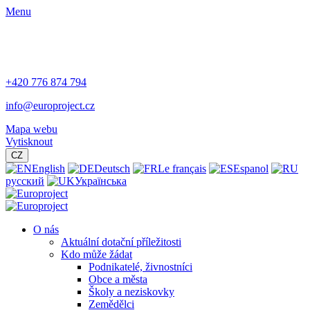
Menu
+420 776 874 794
info@europroject.cz
Mapa webu
Vytisknout
CZ
English
Deutsch
Le français
Espanol
русский
Українська
O nás
Aktuální dotační příležitosti
Kdo může žádat
Podnikatelé, živnostníci
Obce a města
Školy a neziskovky
Zemědělci