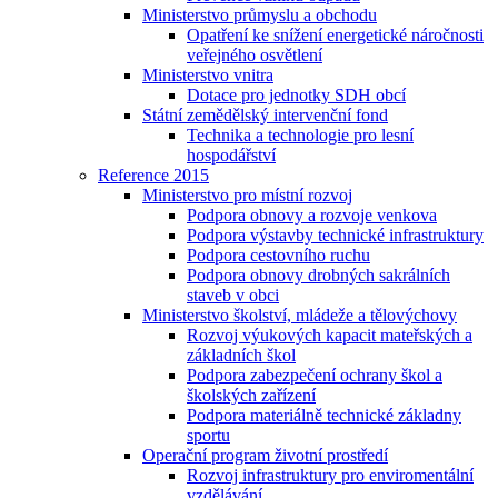
Ministerstvo průmyslu a obchodu
Opatření ke snížení energetické náročnosti
veřejného osvětlení
Ministerstvo vnitra
Dotace pro jednotky SDH obcí
Státní zemědělský intervenční fond
Technika a technologie pro lesní
hospodářství
Reference 2015
Ministerstvo pro místní rozvoj
Podpora obnovy a rozvoje venkova
Podpora výstavby technické infrastruktury
Podpora cestovního ruchu
Podpora obnovy drobných sakrálních
staveb v obci
Ministerstvo školství, mládeže a tělovýchovy
Rozvoj výukových kapacit mateřských a
základních škol
Podpora zabezpečení ochrany škol a
školských zařízení
Podpora materiálně technické základny
sportu
Operační program životní prostředí
Rozvoj infrastruktury pro enviromentální
vzdělávání