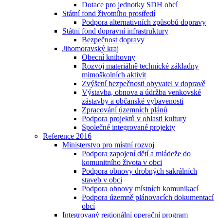
Dotace pro jednotky SDH obcí
Státní fond životního prostředí
Podpora alternativních způsobů dopravy
Státní fond dopravní infrastruktury
Bezpečnost dopravy
Jihomoravský kraj
Obecní knihovny
Rozvoj materiálně technické základny
mimoškolních aktivit
Zvýšení bezpečnosti obyvatel v dopravě
Výstavba, obnova a údržba venkovské
zástavby a občanské vybavenosti
Zpracování územních plánů
Podpora projektů v oblasti kultury
Společné integrované projekty
Reference 2016
Ministerstvo pro místní rozvoj
Podpora zapojení dětí a mládeže do
komunitního života v obci
Podpora obnovy drobných sakrálních
staveb v obci
Podpora obnovy místních komunikací
Podpora územně plánovacích dokumentací
obcí
Integrovaný regionální operační program