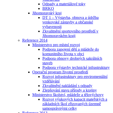
Odpady a materiálové toky
BRKO
Jihomoravský kraj
DT 1 – Výstavba, obnova a údržba
venkovské zástavby a občanské
vybavenosti
Zkvalitnění sportovního prostředí v
Jihomoravském kraji
Reference 2014
Ministerstvo pro místní rozvoj
Podpora zapojení dětí a mládeže do
komunitního života v obci
Podpora obnovy drobných sakrálních
staveb
Podpora výstavby technické infrastruktury
Operační program životní prostředí
Rozvoj infrastruktury pro enviromentální
vzdělávání
Zkvalitnění nakládání s odpady
Zlepšování stavu přírody a krajiny
Ministerstvo školství, mládeže a tělovýchovy
Rozvoj výukových kapacit mateřských a
základních škol zřizovaných územně
samosprávnými celky
Reference 2013