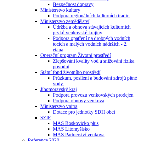
Bezpečnost dopravy
Ministerstvo kultury
Podpora regionálních kulturních tradic
Ministerstvo zemědělství
Údržba a obnova stávajících kulturních
prvků venkovské krajiny
Podpora opatření na drobných vodních
tocích a malých vodních nádržích - 2.
etapa
Operační program Životní prostředí
Zlepšování kvality vod a snižování rizika
povodní
Státní fond životního prostředí
Průzkum, posílení a budování zdrojů pitné
vody
Jihomoravský kraj
Podpora provozu venkovských prodejen
Podpora obnovy venkova
Ministerstvo vnitra
Dotace pro jednotky SDH obcí
SZIF
MAS Boskovicko plus
MAS Litomyšlsko
MAS Partnerství venkova
Reference 2020