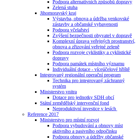
Podpora alternativních způsobů dopravy
Zelená stuha
Jihomoravský kraj
Výstavba, obnova a údržba venkovské
zástavby a občanské vybavenosti
Podpora včelařství
Zvýšení bezpečnosti obyvatel v dopravě
Komplexní úprava veřejných prostranství,
obnova a zřizování veřejné zeleně
Podpora rozvoje cyklistiky a cyklistické
dopravy
Podpora památek místního významu
Individuální dotace - víceúčelové hřiště
Integrovaný regionální operační program
Technika pro integrovaný záchranný
systém
Ministerstvo vnitra
Dotace pro jednotky SDH obcí
Státní zemědělský intervenční fond
Neproduktivní investice v lesích
Reference 2017
Ministerstvo pro místní rozvoj
Podpora vybudování a obnovy míst
aktivního a pasivního odpočinku
Podpora obnovy a údržby občanské