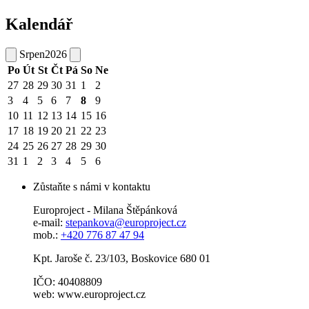
Kalendář
Srpen
2026
Po
Út
St
Čt
Pá
So
Ne
27
28
29
30
31
1
2
3
4
5
6
7
8
9
10
11
12
13
14
15
16
17
18
19
20
21
22
23
24
25
26
27
28
29
30
31
1
2
3
4
5
6
Zůstaňte s námi v kontaktu
Europroject - Milana Štěpánková
e-mail:
stepankova@europroject.cz
mob.:
+420 776 87 47 94
Kpt. Jaroše č. 23/103, Boskovice 680 01
IČO: 40408809
web: www.europroject.cz