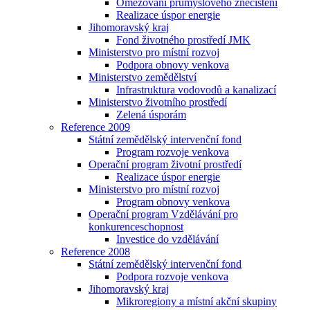
Omezování průmyslového znečištění
Realizace úspor energie
Jihomoravský kraj
Fond životného prostředí JMK
Ministerstvo pro místní rozvoj
Podpora obnovy venkova
Ministerstvo zemědělství
Infrastruktura vodovodů a kanalizací
Ministerstvo životního prostředí
Zelená úsporám
Reference 2009
Státní zemědělský intervenční fond
Program rozvoje venkova
Operační program životní prostředí
Realizace úspor energie
Ministerstvo pro místní rozvoj
Program obnovy venkova
Operační program Vzdělávání pro
konkurenceschopnost
Investice do vzdělávání
Reference 2008
Státní zemědělský intervenční fond
Podpora rozvoje venkova
Jihomoravský kraj
Mikroregiony a místní akční skupiny