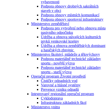
vybavenosti
Podpora obnovy drobných sakrálních
staveb v obci
Podpora obnovy místních komunikací
Podpora obnovy sportovní infrastruktury
Ministerstvo zemědělství
Podpora pro vytvoření nebo obnovu místa
pasivního odpočinku
Údržba a obnova stávajících kulturních
prvků venkovské krajiny
Údržba a obnova zemědělských dominant
a hasičských zbrojnic
Ministerstvo školství, mládeže a tělovýchovy
Podpora materiálně technické základny
sportu - novější výzva
Podpora materiálně technické základny
sportu - starší výzva
Operační program Životní prostředí
Čističky odpadních vod
Varovné a hlásné systémy
Prevence vzniku odpadů
Integrovaný regionální operační program
Cyklodoprava
Infrastruktura základních škol
Ministerstvo vnitra