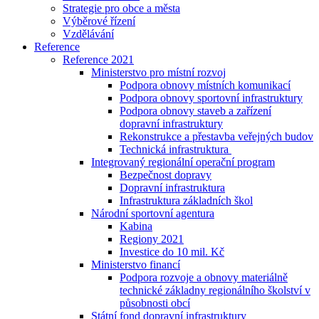
Strategie pro obce a města
Výběrové řízení
Vzdělávání
Reference
Reference 2021
Ministerstvo pro místní rozvoj
Podpora obnovy místních komunikací
Podpora obnovy sportovní infrastruktury
Podpora obnovy staveb a zařízení
dopravní infrastruktury
Rekonstrukce a přestavba veřejných budov
Technická infrastruktura
Integrovaný regionální operační program
Bezpečnost dopravy
Dopravní infrastruktura
Infrastruktura základních škol
Národní sportovní agentura
Kabina
Regiony 2021
Investice do 10 mil. Kč
Ministerstvo financí
Podpora rozvoje a obnovy materiálně
technické základny regionálního školství v
působnosti obcí
Státní fond dopravní infrastruktury