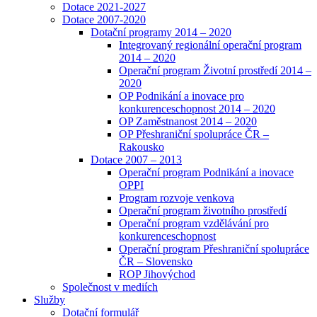
Dotace 2021-2027
Dotace 2007-2020
Dotační programy 2014 – 2020
Integrovaný regionální operační program
2014 – 2020
Operační program Životní prostředí 2014 –
2020
OP Podnikání a inovace pro
konkurenceschopnost 2014 – 2020
OP Zaměstnanost 2014 – 2020
OP Přeshraniční spolupráce ČR –
Rakousko
Dotace 2007 – 2013
Operační program Podnikání a inovace
OPPI
Program rozvoje venkova
Operační program životního prostředí
Operační program vzdělávání pro
konkurenceschopnost
Operační program Přeshraniční spolupráce
ČR – Slovensko
ROP Jihovýchod
Společnost v mediích
Služby
Dotační formulář