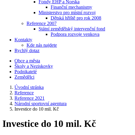
Fondy EHP a Norska
Finanční mechanismy
Ministerstvo pro místní rozvoj
Dětská hřiště pro rok 2008
Reference 2007
Státní zemědělský intervenční fond
Podpora rozvoje venkova
Kontakty
Kde nás najdete
Rychlý dotaz
Obce a města
Školy a Neziskovky
Podnikatelé
Zemědělci
Úvodní stránka
Reference
Reference 2021
Národní sportovní agentura
Investice do 10 mil. Kč
Investice do 10 mil. Kč