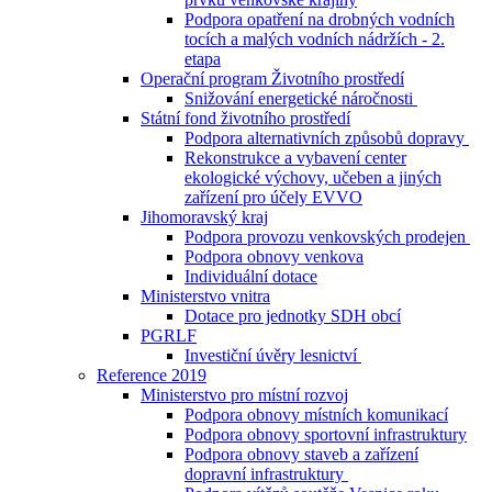
Podpora opatření na drobných vodních
tocích a malých vodních nádržích - 2.
etapa
Operační program Životního prostředí
Snižování energetické náročnosti
Státní fond životního prostředí
Podpora alternativních způsobů dopravy
Rekonstrukce a vybavení center
ekologické výchovy, učeben a jiných
zařízení pro účely EVVO
Jihomoravský kraj
Podpora provozu venkovských prodejen
Podpora obnovy venkova
Individuální dotace
Ministerstvo vnitra
Dotace pro jednotky SDH obcí
PGRLF
Investiční úvěry lesnictví
Reference 2019
Ministerstvo pro místní rozvoj
Podpora obnovy místních komunikací
Podpora obnovy sportovní infrastruktury
Podpora obnovy staveb a zařízení
dopravní infrastruktury