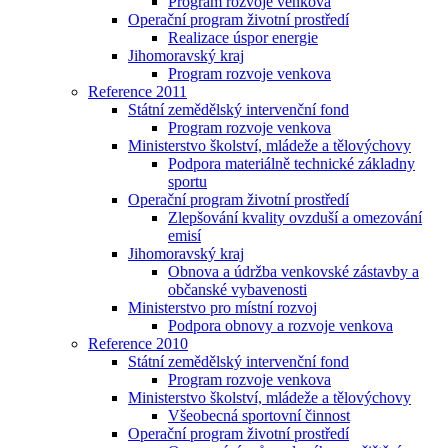
Program rozvoje venkova
Operační program životní prostředí
Realizace úspor energie
Jihomoravský kraj
Program rozvoje venkova
Reference 2011
Státní zemědělský intervenční fond
Program rozvoje venkova
Ministerstvo školství, mládeže a tělovýchovy
Podpora materiálně technické základny
sportu
Operační program životní prostředí
Zlepšování kvality ovzduší a omezování
emisí
Jihomoravský kraj
Obnova a údržba venkovské zástavby a
občanské vybavenosti
Ministerstvo pro místní rozvoj
Podpora obnovy a rozvoje venkova
Reference 2010
Státní zemědělský intervenční fond
Program rozvoje venkova
Ministerstvo školství, mládeže a tělovýchovy
Všeobecná sportovní činnost
Operační program životní prostředí