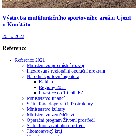
Výstavba multifunkčního sportovního areálu Újezd
u Kunštátu
26. 5. 2022
Reference
Reference 2021
Ministerstvo pro místní rozvoj
Integrovaný regionální operační program
Národní sportovní agentura
Kabina
Regiony 2021
Investice do 10 mil. Kč
Ministerstvo financí
Státní fond dopravní infrastruktury
Ministerstvo kultury
Ministerstvo zemědělství
Operační program Životní prostředí
Státní fond životního prostředí
Jihomoravský kraj