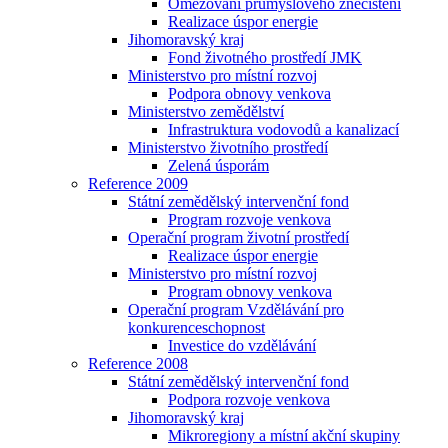
Omezování průmyslového znečištění
Realizace úspor energie
Jihomoravský kraj
Fond životného prostředí JMK
Ministerstvo pro místní rozvoj
Podpora obnovy venkova
Ministerstvo zemědělství
Infrastruktura vodovodů a kanalizací
Ministerstvo životního prostředí
Zelená úsporám
Reference 2009
Státní zemědělský intervenční fond
Program rozvoje venkova
Operační program životní prostředí
Realizace úspor energie
Ministerstvo pro místní rozvoj
Program obnovy venkova
Operační program Vzdělávání pro
konkurenceschopnost
Investice do vzdělávání
Reference 2008
Státní zemědělský intervenční fond
Podpora rozvoje venkova
Jihomoravský kraj
Mikroregiony a místní akční skupiny