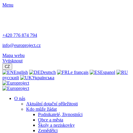
Menu
+420 776 874 794
info@europroject.cz
Mapa webu
Vytisknout
CZ
English
Deutsch
Le français
Espanol
русский
Українська
O nás
Aktuální dotační příležitosti
Kdo může žádat
Podnikatelé, živnostníci
Obce a města
Školy a neziskovky
Zemědělci