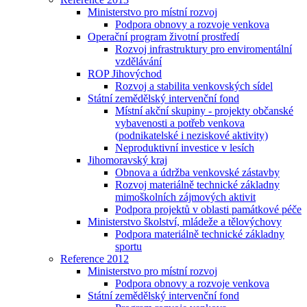
Ministerstvo pro místní rozvoj
Podpora obnovy a rozvoje venkova
Operační program životní prostředí
Rozvoj infrastruktury pro enviromentální
vzdělávání
ROP Jihovýchod
Rozvoj a stabilita venkovských sídel
Státní zemědělský intervenční fond
Místní akční skupiny - projekty občanské
vybavenosti a potřeb venkova
(podnikatelské i neziskové aktivity)
Neproduktivní investice v lesích
Jihomoravský kraj
Obnova a údržba venkovské zástavby
Rozvoj materiálně technické základny
mimoškolních zájmových aktivit
Podpora projektů v oblasti památkové péče
Ministerstvo školství, mládeže a tělovýchovy
Podpora materiálně technické základny
sportu
Reference 2012
Ministerstvo pro místní rozvoj
Podpora obnovy a rozvoje venkova
Státní zemědělský intervenční fond