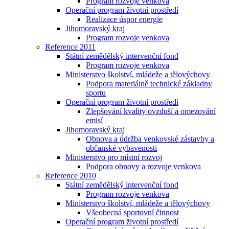
Program rozvoje venkova
Operační program životní prostředí
Realizace úspor energie
Jihomoravský kraj
Program rozvoje venkova
Reference 2011
Státní zemědělský intervenční fond
Program rozvoje venkova
Ministerstvo školství, mládeže a tělovýchovy
Podpora materiálně technické základny
sportu
Operační program životní prostředí
Zlepšování kvality ovzduší a omezování
emisí
Jihomoravský kraj
Obnova a údržba venkovské zástavby a
občanské vybavenosti
Ministerstvo pro místní rozvoj
Podpora obnovy a rozvoje venkova
Reference 2010
Státní zemědělský intervenční fond
Program rozvoje venkova
Ministerstvo školství, mládeže a tělovýchovy
Všeobecná sportovní činnost
Operační program životní prostředí