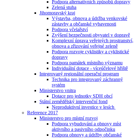
Podpora alternativních způsobů dopravy
Zelená stuha
Jihomoravský kraj
Výstavba, obnova a údržba venkovské
zástavby a občanské vybavenosti
Podpora včelařství
Zvýšení bezpečnosti obyvatel v dopravě
Komplexní úprava veřejných prostranství,
obnova a zřizování veřejné zeleně
Podpora rozvoje cyklistiky a cyklistické
dopravy
Podpora památek místního významu
Individuální dotace - víceúčelové hřiště
Integrovaný regionální operační program
Technika pro integrovaný záchranný
systém
Ministerstvo vnitra
Dotace pro jednotky SDH obcí
Státní zemědělský intervenční fond
Neproduktivní investice v lesích
Reference 2017
Ministerstvo pro místní rozvoj
Podpora vybudování a obnovy míst
aktivního a pasivního odpočinku
Podpora obnovy a údržby občanské