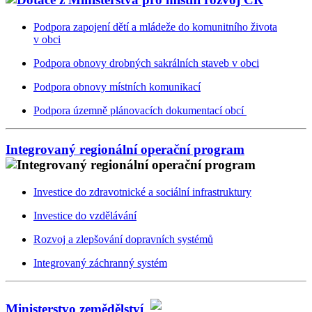
Podpora zapojení dětí a mládeže do komunitního života
v obci
Podpora obnovy drobných sakrálních staveb v obci
Podpora obnovy místních komunikací
Podpora územně plánovacích dokumentací obcí
Integrovaný regionální operační program
Investice do zdravotnické a sociální infrastruktury
Investice do vzdělávání
Rozvoj a zlepšování dopravních systémů
Integrovaný záchranný systém
Ministerstvo zemědělství