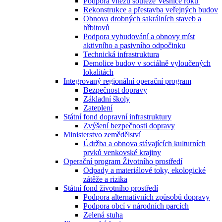
Podpora vítězů soutěže Vesnice roku
Rekonstrukce a přestavba veřejných budov
Obnova drobných sakrálních staveb a
hřbitovů
Podpora vybudování a obnovy míst
aktivního a pasivního odpočinku
Technická infrastruktura
Demolice budov v sociálně vyloučených
lokalitách
Integrovaný regionální operační program
Bezpečnost dopravy
Základní školy
Zateplení
Státní fond dopravní infrastruktury
Zvýšení bezpečnosti dopravy
Ministerstvo zemědělství
Údržba a obnova stávajících kulturních
prvků venkovské krajiny
Operační program Životního prostředí
Odpady a materiálové toky, ekologické
zátěže a rizika
Státní fond životního prostředí
Podpora alternativních způsobů dopravy
Podpora obcí v národních parcích
Zelená stuha