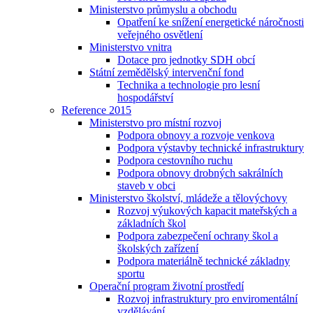
Ministerstvo průmyslu a obchodu
Opatření ke snížení energetické náročnosti
veřejného osvětlení
Ministerstvo vnitra
Dotace pro jednotky SDH obcí
Státní zemědělský intervenční fond
Technika a technologie pro lesní
hospodářství
Reference 2015
Ministerstvo pro místní rozvoj
Podpora obnovy a rozvoje venkova
Podpora výstavby technické infrastruktury
Podpora cestovního ruchu
Podpora obnovy drobných sakrálních
staveb v obci
Ministerstvo školství, mládeže a tělovýchovy
Rozvoj výukových kapacit mateřských a
základních škol
Podpora zabezpečení ochrany škol a
školských zařízení
Podpora materiálně technické základny
sportu
Operační program životní prostředí
Rozvoj infrastruktury pro enviromentální
vzdělávání