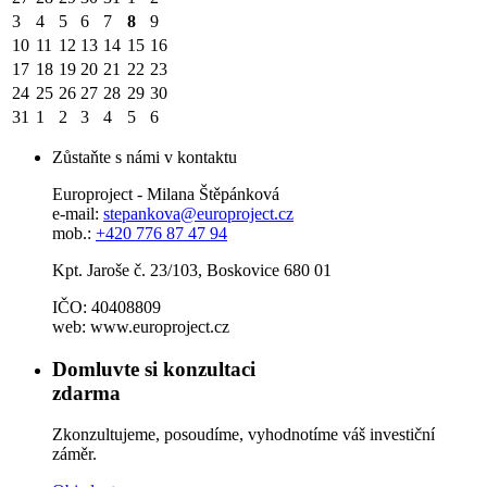
3
4
5
6
7
8
9
10
11
12
13
14
15
16
17
18
19
20
21
22
23
24
25
26
27
28
29
30
31
1
2
3
4
5
6
Zůstaňte s námi v kontaktu
Europroject - Milana Štěpánková
e-mail:
stepankova@europroject.cz
mob.:
+420 776 87 47 94
Kpt. Jaroše č. 23/103, Boskovice 680 01
IČO: 40408809
web: www.europroject.cz
Domluvte si konzultaci
zdarma
Zkonzultujeme, posoudíme, vyhodnotíme váš investiční
záměr.