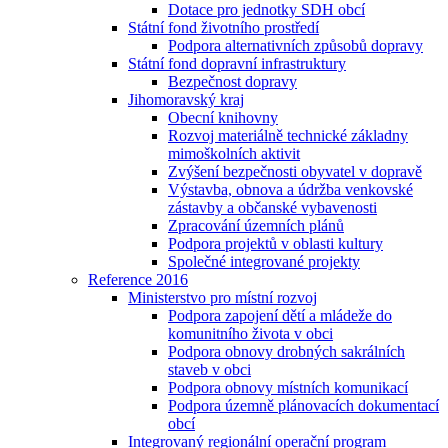
Dotace pro jednotky SDH obcí
Státní fond životního prostředí
Podpora alternativních způsobů dopravy
Státní fond dopravní infrastruktury
Bezpečnost dopravy
Jihomoravský kraj
Obecní knihovny
Rozvoj materiálně technické základny
mimoškolních aktivit
Zvýšení bezpečnosti obyvatel v dopravě
Výstavba, obnova a údržba venkovské
zástavby a občanské vybavenosti
Zpracování územních plánů
Podpora projektů v oblasti kultury
Společné integrované projekty
Reference 2016
Ministerstvo pro místní rozvoj
Podpora zapojení dětí a mládeže do
komunitního života v obci
Podpora obnovy drobných sakrálních
staveb v obci
Podpora obnovy místních komunikací
Podpora územně plánovacích dokumentací
obcí
Integrovaný regionální operační program