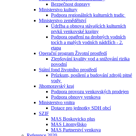
Bezpečnost dopravy
Ministerstvo kultury
Podpora regionálních kulturních tradic
Ministerstvo zemědělství
Údržba a obnova stávajících kulturních
prvků venkovské krajiny
Podpora opatření na drobných vodních
tocích a malých vodních nádržích - 2.
etapa
Operační program Životní prostředí
Zlepšování kvality vod a snižování rizika
povodní
Státní fond životního prostředí
Průzkum, posílení a budování zdrojů pitné
vody
Jihomoravský kraj
Podpora provozu venkovských prodejen
Podpora obnovy venkova
Ministerstvo vnitra
Dotace pro jednotky SDH obcí
SZIF
MAS Boskovicko plus
MAS Litomyšlsko
MAS Partnerství venkova
Reference 2020