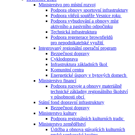
Ministerstvo pro místní rozvoj
Podpora obnovy sportovní infrastruktury
Podpora vítězů soutěže Vesnice roku
Podpora vybudování a obnovy míst
aktivního a pasivního odpočinku
Technická infrastruktura
Podpora regenerace brownfieldů
pro nepodnikatelské využití
Integrovaný regionální operační program
Bezpečnost dopravy
Cyklodoprava
Infrastruktura základních škol
Komunitní centra
Energetické úspory v bytových domech
Ministerstvo financí
Podpora rozvoje a obnovy materiálně
technické základny regionálního školství
v působnosti obcí
Státní fond dopravní infrastruktury
Bezpečnost dopravy
Ministerstvo kultury
Podpora regionálních kulturních tradic
Ministerstvo zemědělství
Údržba a obnova stávajících kulturních
prvků venkovské krajiny