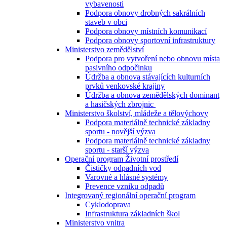
vybavenosti
Podpora obnovy drobných sakrálních
staveb v obci
Podpora obnovy místních komunikací
Podpora obnovy sportovní infrastruktury
Ministerstvo zemědělství
Podpora pro vytvoření nebo obnovu místa
pasivního odpočinku
Údržba a obnova stávajících kulturních
prvků venkovské krajiny
Údržba a obnova zemědělských dominant
a hasičských zbrojnic
Ministerstvo školství, mládeže a tělovýchovy
Podpora materiálně technické základny
sportu - novější výzva
Podpora materiálně technické základny
sportu - starší výzva
Operační program Životní prostředí
Čističky odpadních vod
Varovné a hlásné systémy
Prevence vzniku odpadů
Integrovaný regionální operační program
Cyklodoprava
Infrastruktura základních škol
Ministerstvo vnitra