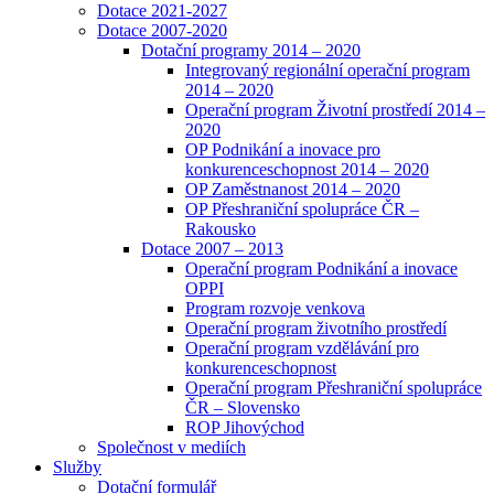
Dotace 2021-2027
Dotace 2007-2020
Dotační programy 2014 – 2020
Integrovaný regionální operační program
2014 – 2020
Operační program Životní prostředí 2014 –
2020
OP Podnikání a inovace pro
konkurenceschopnost 2014 – 2020
OP Zaměstnanost 2014 – 2020
OP Přeshraniční spolupráce ČR –
Rakousko
Dotace 2007 – 2013
Operační program Podnikání a inovace
OPPI
Program rozvoje venkova
Operační program životního prostředí
Operační program vzdělávání pro
konkurenceschopnost
Operační program Přeshraniční spolupráce
ČR – Slovensko
ROP Jihovýchod
Společnost v mediích
Služby
Dotační formulář