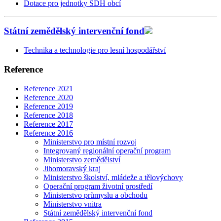
Dotace pro jednotky SDH obcí
Státní zemědělský intervenční fond
Technika a technologie pro lesní hospodářství
Reference
Reference 2021
Reference 2020
Reference 2019
Reference 2018
Reference 2017
Reference 2016
Ministerstvo pro místní rozvoj
Integrovaný regionální operační program
Ministerstvo zemědělství
Jihomoravský kraj
Ministerstvo školství, mládeže a tělovýchovy
Operační program životní prostředí
Ministerstvo průmyslu a obchodu
Ministerstvo vnitra
Státní zemědělský intervenční fond