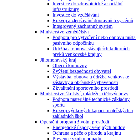
Investice do zdravotnické a sociální
infrastruktury
Investice do vzdělávání
Rozvoj a zlepšování dopravních systémů
Integrovaný záchranný systém
Ministerstvo zemědělství
Podpora pro vytvoření nebo obnovu místa
pasivního odpočinku
Údržba a obnova stávajících kulturních
prvků venkovské krajiny
Jihomoravský kraj
Obecní knihovny
Zvýšení bezpečnosti obyvatel
Výstavba, obnova a údržba venkovské
zástavby a občanské vybavenosti
Zkvalitnění sportovního prostředí
Ministerstvo školství, mládeže a tělovýchovy
Podpora materiálně technické základny
sportu
Rozvoj výukových kapacit mateřských a
základních škol
Operační program životní prostředí
Energetické úspory veřejných budov
Ochrana a péče o přírodu a krajinu
Prevence vzniku odpadů