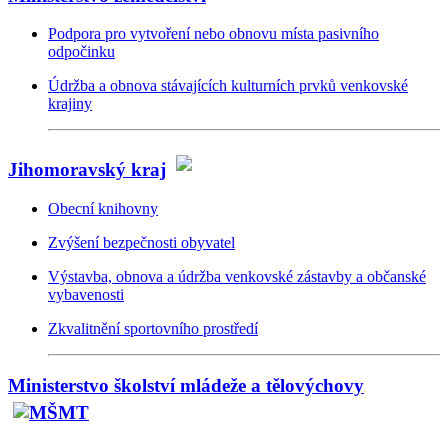
Podpora pro vytvoření nebo obnovu místa pasivního
odpočinku
Údržba a obnova stávajících kulturních prvků venkovské
krajiny
Jihomoravský kraj
Obecní knihovny
Zvýšení bezpečnosti obyvatel
Výstavba, obnova a údržba venkovské zástavby a občanské
vybavenosti
Zkvalitnění sportovního prostředí
Ministerstvo školství mládeže a tělovýchovy