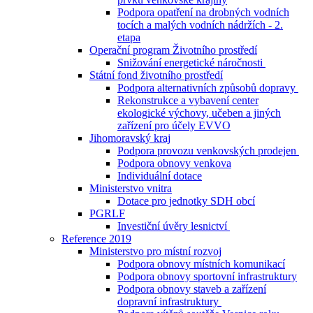
Podpora opatření na drobných vodních
tocích a malých vodních nádržích - 2.
etapa
Operační program Životního prostředí
Snižování energetické náročnosti
Státní fond životního prostředí
Podpora alternativních způsobů dopravy
Rekonstrukce a vybavení center
ekologické výchovy, učeben a jiných
zařízení pro účely EVVO
Jihomoravský kraj
Podpora provozu venkovských prodejen
Podpora obnovy venkova
Individuální dotace
Ministerstvo vnitra
Dotace pro jednotky SDH obcí
PGRLF
Investiční úvěry lesnictví
Reference 2019
Ministerstvo pro místní rozvoj
Podpora obnovy místních komunikací
Podpora obnovy sportovní infrastruktury
Podpora obnovy staveb a zařízení
dopravní infrastruktury