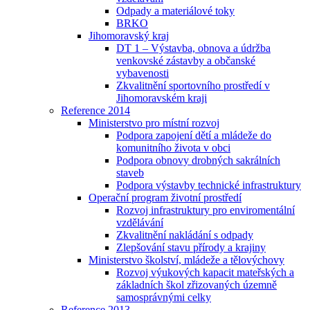
Odpady a materiálové toky
BRKO
Jihomoravský kraj
DT 1 – Výstavba, obnova a údržba
venkovské zástavby a občanské
vybavenosti
Zkvalitnění sportovního prostředí v
Jihomoravském kraji
Reference 2014
Ministerstvo pro místní rozvoj
Podpora zapojení dětí a mládeže do
komunitního života v obci
Podpora obnovy drobných sakrálních
staveb
Podpora výstavby technické infrastruktury
Operační program životní prostředí
Rozvoj infrastruktury pro enviromentální
vzdělávání
Zkvalitnění nakládání s odpady
Zlepšování stavu přírody a krajiny
Ministerstvo školství, mládeže a tělovýchovy
Rozvoj výukových kapacit mateřských a
základních škol zřizovaných územně
samosprávnými celky
Reference 2013