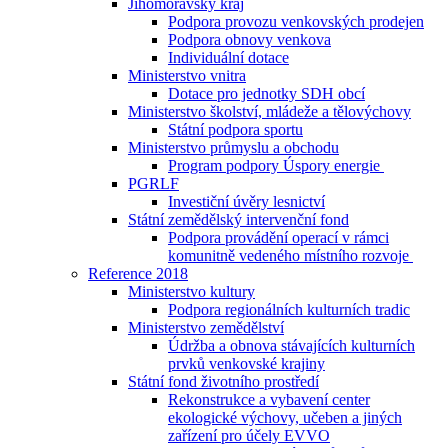
Jihomoravský kraj
Podpora provozu venkovských prodejen
Podpora obnovy venkova
Individuální dotace
Ministerstvo vnitra
Dotace pro jednotky SDH obcí
Ministerstvo školství, mládeže a tělovýchovy
Státní podpora sportu
Ministerstvo průmyslu a obchodu
Program podpory Úspory energie
PGRLF
Investiční úvěry lesnictví
Státní zemědělský intervenční fond
Podpora provádění operací v rámci
komunitně vedeného místního rozvoje
Reference 2018
Ministerstvo kultury
Podpora regionálních kulturních tradic
Ministerstvo zemědělství
Údržba a obnova stávajících kulturních
prvků venkovské krajiny
Státní fond životního prostředí
Rekonstrukce a vybavení center
ekologické výchovy, učeben a jiných
zařízení pro účely EVVO