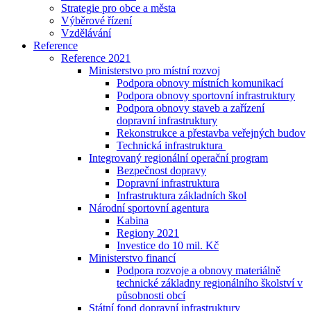
Strategie pro obce a města
Výběrové řízení
Vzdělávání
Reference
Reference 2021
Ministerstvo pro místní rozvoj
Podpora obnovy místních komunikací
Podpora obnovy sportovní infrastruktury
Podpora obnovy staveb a zařízení
dopravní infrastruktury
Rekonstrukce a přestavba veřejných budov
Technická infrastruktura
Integrovaný regionální operační program
Bezpečnost dopravy
Dopravní infrastruktura
Infrastruktura základních škol
Národní sportovní agentura
Kabina
Regiony 2021
Investice do 10 mil. Kč
Ministerstvo financí
Podpora rozvoje a obnovy materiálně
technické základny regionálního školství v
působnosti obcí
Státní fond dopravní infrastruktury