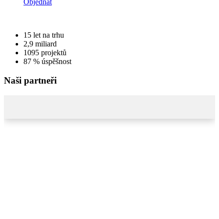
Objednat
15
let na trhu
2,9
miliard
1095
projektů
87 %
úspěšnost
Naši partneři