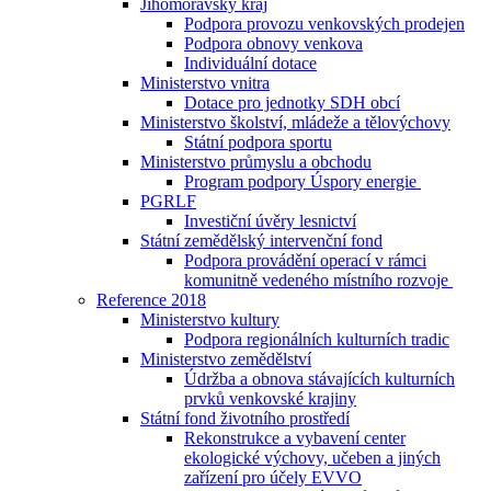
Jihomoravský kraj
Podpora provozu venkovských prodejen
Podpora obnovy venkova
Individuální dotace
Ministerstvo vnitra
Dotace pro jednotky SDH obcí
Ministerstvo školství, mládeže a tělovýchovy
Státní podpora sportu
Ministerstvo průmyslu a obchodu
Program podpory Úspory energie
PGRLF
Investiční úvěry lesnictví
Státní zemědělský intervenční fond
Podpora provádění operací v rámci
komunitně vedeného místního rozvoje
Reference 2018
Ministerstvo kultury
Podpora regionálních kulturních tradic
Ministerstvo zemědělství
Údržba a obnova stávajících kulturních
prvků venkovské krajiny
Státní fond životního prostředí
Rekonstrukce a vybavení center
ekologické výchovy, učeben a jiných
zařízení pro účely EVVO