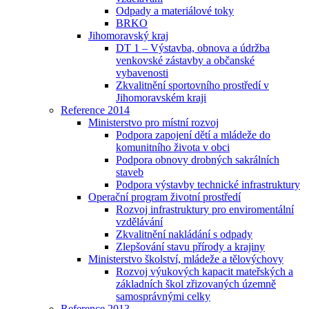
Odpady a materiálové toky
BRKO
Jihomoravský kraj
DT 1 – Výstavba, obnova a údržba
venkovské zástavby a občanské
vybavenosti
Zkvalitnění sportovního prostředí v
Jihomoravském kraji
Reference 2014
Ministerstvo pro místní rozvoj
Podpora zapojení dětí a mládeže do
komunitního života v obci
Podpora obnovy drobných sakrálních
staveb
Podpora výstavby technické infrastruktury
Operační program životní prostředí
Rozvoj infrastruktury pro enviromentální
vzdělávání
Zkvalitnění nakládání s odpady
Zlepšování stavu přírody a krajiny
Ministerstvo školství, mládeže a tělovýchovy
Rozvoj výukových kapacit mateřských a
základních škol zřizovaných územně
samosprávnými celky
Reference 2013