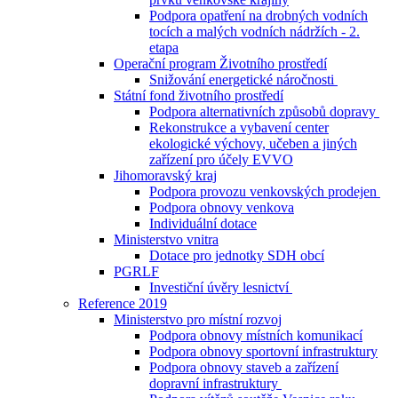
Podpora opatření na drobných vodních
tocích a malých vodních nádržích - 2.
etapa
Operační program Životního prostředí
Snižování energetické náročnosti
Státní fond životního prostředí
Podpora alternativních způsobů dopravy
Rekonstrukce a vybavení center
ekologické výchovy, učeben a jiných
zařízení pro účely EVVO
Jihomoravský kraj
Podpora provozu venkovských prodejen
Podpora obnovy venkova
Individuální dotace
Ministerstvo vnitra
Dotace pro jednotky SDH obcí
PGRLF
Investiční úvěry lesnictví
Reference 2019
Ministerstvo pro místní rozvoj
Podpora obnovy místních komunikací
Podpora obnovy sportovní infrastruktury
Podpora obnovy staveb a zařízení
dopravní infrastruktury