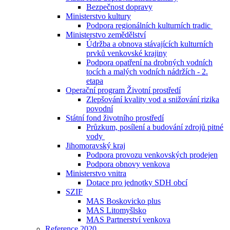
Bezpečnost dopravy
Ministerstvo kultury
Podpora regionálních kulturních tradic
Ministerstvo zemědělství
Údržba a obnova stávajících kulturních
prvků venkovské krajiny
Podpora opatření na drobných vodních
tocích a malých vodních nádržích - 2.
etapa
Operační program Životní prostředí
Zlepšování kvality vod a snižování rizika
povodní
Státní fond životního prostředí
Průzkum, posílení a budování zdrojů pitné
vody
Jihomoravský kraj
Podpora provozu venkovských prodejen
Podpora obnovy venkova
Ministerstvo vnitra
Dotace pro jednotky SDH obcí
SZIF
MAS Boskovicko plus
MAS Litomyšlsko
MAS Partnerství venkova
Reference 2020