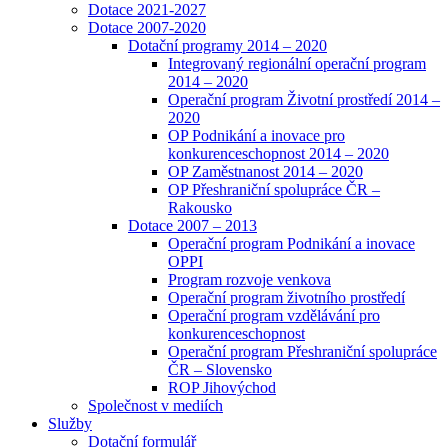
Dotace 2021-2027
Dotace 2007-2020
Dotační programy 2014 – 2020
Integrovaný regionální operační program
2014 – 2020
Operační program Životní prostředí 2014 –
2020
OP Podnikání a inovace pro
konkurenceschopnost 2014 – 2020
OP Zaměstnanost 2014 – 2020
OP Přeshraniční spolupráce ČR –
Rakousko
Dotace 2007 – 2013
Operační program Podnikání a inovace
OPPI
Program rozvoje venkova
Operační program životního prostředí
Operační program vzdělávání pro
konkurenceschopnost
Operační program Přeshraniční spolupráce
ČR – Slovensko
ROP Jihovýchod
Společnost v mediích
Služby
Dotační formulář