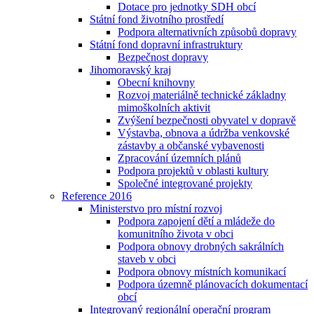
Dotace pro jednotky SDH obcí
Státní fond životního prostředí
Podpora alternativních způsobů dopravy
Státní fond dopravní infrastruktury
Bezpečnost dopravy
Jihomoravský kraj
Obecní knihovny
Rozvoj materiálně technické základny
mimoškolních aktivit
Zvýšení bezpečnosti obyvatel v dopravě
Výstavba, obnova a údržba venkovské
zástavby a občanské vybavenosti
Zpracování územních plánů
Podpora projektů v oblasti kultury
Společné integrované projekty
Reference 2016
Ministerstvo pro místní rozvoj
Podpora zapojení dětí a mládeže do
komunitního života v obci
Podpora obnovy drobných sakrálních
staveb v obci
Podpora obnovy místních komunikací
Podpora územně plánovacích dokumentací
obcí
Integrovaný regionální operační program