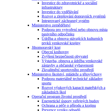
Investice do zdravotnické a sociální
infrastruktury
Investice do vzdělávání
Rozvoj a zlepšování dopravních systémů
Integrovaný záchranný systém
Ministerstvo zemědělství
Podpora pro vytvoření nebo obnovu místa
pasivního odpočinku
Údržba a obnova stávajících kulturních
prvků venkovské krajiny
Jihomoravský kraj
Obecní knihovny
Zvýšení bezpečnosti obyvatel
Výstavba, obnova a údržba venkovské
zástavby a občanské vybavenosti
Zkvalitnění sportovního prostředí
Ministerstvo školství, mládeže a tělovýchovy
Podpora materiálně technické základny
sportu
Rozvoj výukových kapacit mateřských a
základních škol
Operační program životní prostředí
Energetické úspory veřejných budov
Ochrana a péče o přírodu a krajinu
Prevence vzniku odpadů