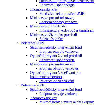
Omezování průmyslového znečištění
Realizace úspor energie
Jihomoravský kraj
Fond životného prostředí JMK
Ministerstvo pro místní rozvoj
Podpora obnovy venkova
Ministerstvo zemědělství
Infrastruktura vodovodů a kanalizací
Ministerstvo životního prostředí
Zelená úsporám
Reference 2009
Státní zemědělský intervenční fond
Program rozvoje venkova
Operační program životní prostředí
Realizace úspor energie
Ministerstvo pro místní rozvoj
Program obnovy venkova
Operační program Vzdělávání pro
konkurenceschopnost
Investice do vzdělávání
Reference 2008
Státní zemědělský intervenční fond
Podpora rozvoje venkova
Jihomoravský kraj
Mikroregiony a místní akční skupiny