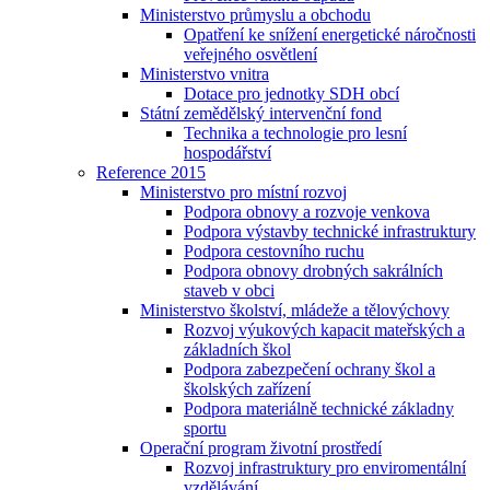
Ministerstvo průmyslu a obchodu
Opatření ke snížení energetické náročnosti
veřejného osvětlení
Ministerstvo vnitra
Dotace pro jednotky SDH obcí
Státní zemědělský intervenční fond
Technika a technologie pro lesní
hospodářství
Reference 2015
Ministerstvo pro místní rozvoj
Podpora obnovy a rozvoje venkova
Podpora výstavby technické infrastruktury
Podpora cestovního ruchu
Podpora obnovy drobných sakrálních
staveb v obci
Ministerstvo školství, mládeže a tělovýchovy
Rozvoj výukových kapacit mateřských a
základních škol
Podpora zabezpečení ochrany škol a
školských zařízení
Podpora materiálně technické základny
sportu
Operační program životní prostředí
Rozvoj infrastruktury pro enviromentální
vzdělávání