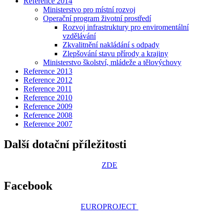
Reference 2014
Ministerstvo pro místní rozvoj
Operační program životní prostředí
Rozvoj infrastruktury pro enviromentální
vzdělávání
Zkvalitnění nakládání s odpady
Zlepšování stavu přírody a krajiny
Ministerstvo školství, mládeže a tělovýchovy
Reference 2013
Reference 2012
Reference 2011
Reference 2010
Reference 2009
Reference 2008
Reference 2007
Další dotační příležitosti
ZDE
Facebook
EUROPROJECT