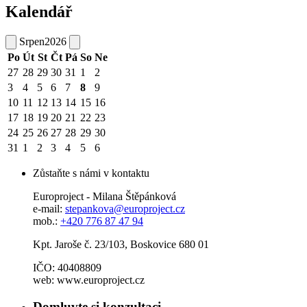
Kalendář
Srpen
2026
Po
Út
St
Čt
Pá
So
Ne
27
28
29
30
31
1
2
3
4
5
6
7
8
9
10
11
12
13
14
15
16
17
18
19
20
21
22
23
24
25
26
27
28
29
30
31
1
2
3
4
5
6
Zůstaňte s námi v kontaktu
Europroject - Milana Štěpánková
e-mail:
stepankova@europroject.cz
mob.:
+420 776 87 47 94
Kpt. Jaroše č. 23/103, Boskovice 680 01
IČO: 40408809
web: www.europroject.cz
Domluvte si konzultaci