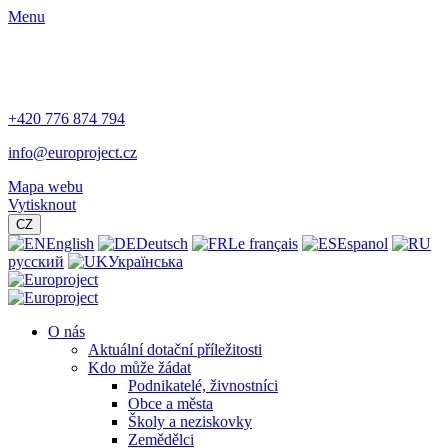
Menu
+420 776 874 794
info@europroject.cz
Mapa webu
Vytisknout
CZ
English
Deutsch
Le français
Espanol
русский
Українська
O nás
Aktuální dotační příležitosti
Kdo může žádat
Podnikatelé, živnostníci
Obce a města
Školy a neziskovky
Zemědělci