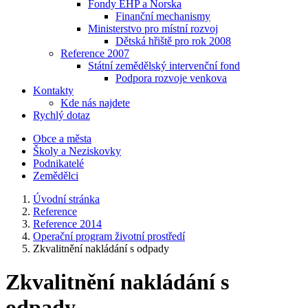
Fondy EHP a Norska
Finanční mechanismy
Ministerstvo pro místní rozvoj
Dětská hřiště pro rok 2008
Reference 2007
Státní zemědělský intervenční fond
Podpora rozvoje venkova
Kontakty
Kde nás najdete
Rychlý dotaz
Obce a města
Školy a Neziskovky
Podnikatelé
Zemědělci
Úvodní stránka
Reference
Reference 2014
Operační program životní prostředí
Zkvalitnění nakládání s odpady
Zkvalitnění nakládání s
odpady