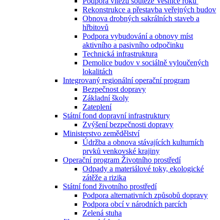
Podpora vítězů soutěže Vesnice roku
Rekonstrukce a přestavba veřejných budov
Obnova drobných sakrálních staveb a
hřbitovů
Podpora vybudování a obnovy míst
aktivního a pasivního odpočinku
Technická infrastruktura
Demolice budov v sociálně vyloučených
lokalitách
Integrovaný regionální operační program
Bezpečnost dopravy
Základní školy
Zateplení
Státní fond dopravní infrastruktury
Zvýšení bezpečnosti dopravy
Ministerstvo zemědělství
Údržba a obnova stávajících kulturních
prvků venkovské krajiny
Operační program Životního prostředí
Odpady a materiálové toky, ekologické
zátěže a rizika
Státní fond životního prostředí
Podpora alternativních způsobů dopravy
Podpora obcí v národních parcích
Zelená stuha