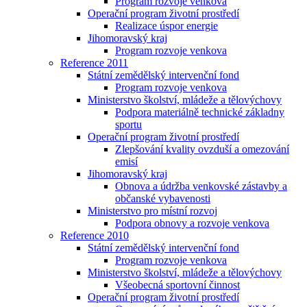
Program rozvoje venkova
Operační program životní prostředí
Realizace úspor energie
Jihomoravský kraj
Program rozvoje venkova
Reference 2011
Státní zemědělský intervenční fond
Program rozvoje venkova
Ministerstvo školství, mládeže a tělovýchovy
Podpora materiálně technické základny
sportu
Operační program životní prostředí
Zlepšování kvality ovzduší a omezování
emisí
Jihomoravský kraj
Obnova a údržba venkovské zástavby a
občanské vybavenosti
Ministerstvo pro místní rozvoj
Podpora obnovy a rozvoje venkova
Reference 2010
Státní zemědělský intervenční fond
Program rozvoje venkova
Ministerstvo školství, mládeže a tělovýchovy
Všeobecná sportovní činnost
Operační program životní prostředí