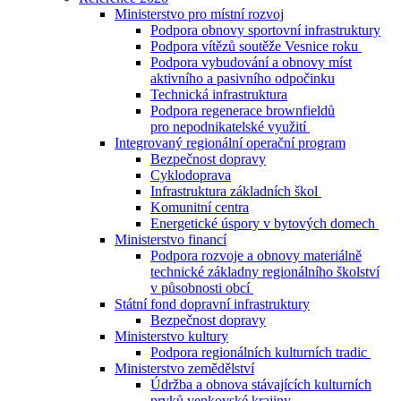
Ministerstvo pro místní rozvoj
Podpora obnovy sportovní infrastruktury
Podpora vítězů soutěže Vesnice roku
Podpora vybudování a obnovy míst
aktivního a pasivního odpočinku
Technická infrastruktura
Podpora regenerace brownfieldů
pro nepodnikatelské využití
Integrovaný regionální operační program
Bezpečnost dopravy
Cyklodoprava
Infrastruktura základních škol
Komunitní centra
Energetické úspory v bytových domech
Ministerstvo financí
Podpora rozvoje a obnovy materiálně
technické základny regionálního školství
v působnosti obcí
Státní fond dopravní infrastruktury
Bezpečnost dopravy
Ministerstvo kultury
Podpora regionálních kulturních tradic
Ministerstvo zemědělství
Údržba a obnova stávajících kulturních
prvků venkovské krajiny