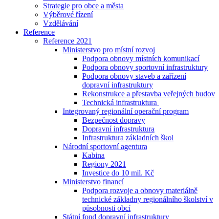
Strategie pro obce a města
Výběrové řízení
Vzdělávání
Reference
Reference 2021
Ministerstvo pro místní rozvoj
Podpora obnovy místních komunikací
Podpora obnovy sportovní infrastruktury
Podpora obnovy staveb a zařízení
dopravní infrastruktury
Rekonstrukce a přestavba veřejných budov
Technická infrastruktura
Integrovaný regionální operační program
Bezpečnost dopravy
Dopravní infrastruktura
Infrastruktura základních škol
Národní sportovní agentura
Kabina
Regiony 2021
Investice do 10 mil. Kč
Ministerstvo financí
Podpora rozvoje a obnovy materiálně
technické základny regionálního školství v
působnosti obcí
Státní fond dopravní infrastruktury