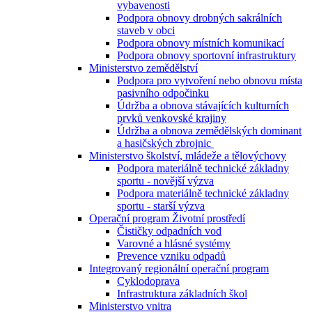
vybavenosti
Podpora obnovy drobných sakrálních
staveb v obci
Podpora obnovy místních komunikací
Podpora obnovy sportovní infrastruktury
Ministerstvo zemědělství
Podpora pro vytvoření nebo obnovu místa
pasivního odpočinku
Údržba a obnova stávajících kulturních
prvků venkovské krajiny
Údržba a obnova zemědělských dominant
a hasičských zbrojnic
Ministerstvo školství, mládeže a tělovýchovy
Podpora materiálně technické základny
sportu - novější výzva
Podpora materiálně technické základny
sportu - starší výzva
Operační program Životní prostředí
Čističky odpadních vod
Varovné a hlásné systémy
Prevence vzniku odpadů
Integrovaný regionální operační program
Cyklodoprava
Infrastruktura základních škol
Ministerstvo vnitra