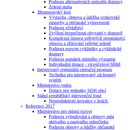
Podpora alternativních způsobů dopravy
Zelená stuha
Jihomoravský kraj
Výstavba, obnova a údržba venkovské
zástavby a občanské vybavenosti
Podpora včelařství
Zvýšení bezpečnosti obyvatel v dopravě
Komplexní úprava veřejných prostranství,
obnova a zřizování veřejné zeleně
Podpora rozvoje cyklistiky a cyklistické
dopravy
Podpora památek místního významu
Individuální dotace - víceúčelové hřiště
Integrovaný regionální operační program
Technika pro integrovaný záchranný
systém
Ministerstvo vnitra
Dotace pro jednotky SDH obcí
Státní zemědělský intervenční fond
Neproduktivní investice v lesích
Reference 2017
Ministerstvo pro místní rozvoj
Podpora vybudování a obnovy míst
aktivního a pasivního odpočinku
Podpora obnovy a údržby občanské