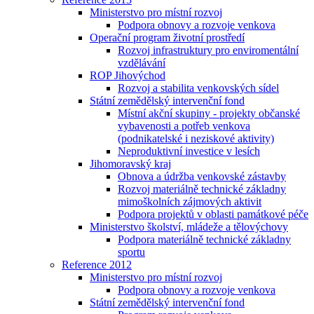
Ministerstvo pro místní rozvoj
Podpora obnovy a rozvoje venkova
Operační program životní prostředí
Rozvoj infrastruktury pro enviromentální
vzdělávání
ROP Jihovýchod
Rozvoj a stabilita venkovských sídel
Státní zemědělský intervenční fond
Místní akční skupiny - projekty občanské
vybavenosti a potřeb venkova
(podnikatelské i neziskové aktivity)
Neproduktivní investice v lesích
Jihomoravský kraj
Obnova a údržba venkovské zástavby
Rozvoj materiálně technické základny
mimoškolních zájmových aktivit
Podpora projektů v oblasti památkové péče
Ministerstvo školství, mládeže a tělovýchovy
Podpora materiálně technické základny
sportu
Reference 2012
Ministerstvo pro místní rozvoj
Podpora obnovy a rozvoje venkova
Státní zemědělský intervenční fond