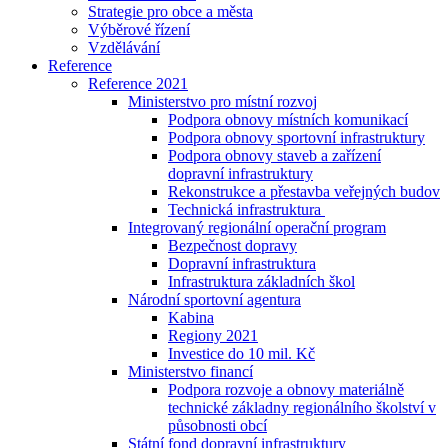
Strategie pro obce a města
Výběrové řízení
Vzdělávání
Reference
Reference 2021
Ministerstvo pro místní rozvoj
Podpora obnovy místních komunikací
Podpora obnovy sportovní infrastruktury
Podpora obnovy staveb a zařízení
dopravní infrastruktury
Rekonstrukce a přestavba veřejných budov
Technická infrastruktura
Integrovaný regionální operační program
Bezpečnost dopravy
Dopravní infrastruktura
Infrastruktura základních škol
Národní sportovní agentura
Kabina
Regiony 2021
Investice do 10 mil. Kč
Ministerstvo financí
Podpora rozvoje a obnovy materiálně
technické základny regionálního školství v
působnosti obcí
Státní fond dopravní infrastruktury