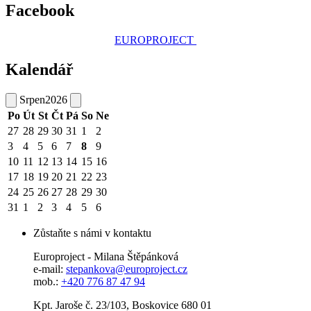
Facebook
EUROPROJECT
Kalendář
Srpen
2026
Po
Út
St
Čt
Pá
So
Ne
27
28
29
30
31
1
2
3
4
5
6
7
8
9
10
11
12
13
14
15
16
17
18
19
20
21
22
23
24
25
26
27
28
29
30
31
1
2
3
4
5
6
Zůstaňte s námi v kontaktu
Europroject - Milana Štěpánková
e-mail:
stepankova@europroject.cz
mob.:
+420 776 87 47 94
Kpt. Jaroše č. 23/103, Boskovice 680 01