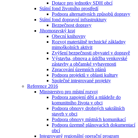
Dotace pro jednotky SDH obcí
Státní fond životního prostředí
Podpora alternativních způsobů dopravy
Státní fond dopravní infrastruktury
Bezpečnost dopravy
Jihomoravský kraj
Obecní knihovny
Rozvoj materiálně technické základny
mimoškolních aktivit
Zvýšení bezpečnosti obyvatel v dopravě
Výstavba, obnova a údržba venkovské
zástavby a občanské vybavenosti
Zpracování územních plánů
Podpora projektů v oblasti kultury
Společné integrované projekty
Reference 2016
Ministerstvo pro místní rozvoj
Podpora zapojení dětí a mládeže do
komunitního života v obci
Podpora obnovy drobných sakrálních
staveb v obci
Podpora obnovy místních komunikací
Podpora územně plánovacích dokumentací
obcí
Integrovaný regionální operační program