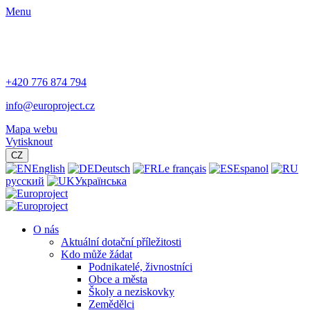
Menu
+420 776 874 794
info@europroject.cz
Mapa webu
Vytisknout
CZ
English
Deutsch
Le français
Espanol
русский
Українська
O nás
Aktuální dotační příležitosti
Kdo může žádat
Podnikatelé, živnostníci
Obce a města
Školy a neziskovky
Zemědělci