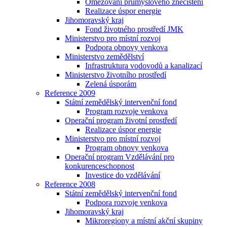
Omezování průmyslového znečištění
Realizace úspor energie
Jihomoravský kraj
Fond životného prostředí JMK
Ministerstvo pro místní rozvoj
Podpora obnovy venkova
Ministerstvo zemědělství
Infrastruktura vodovodů a kanalizací
Ministerstvo životního prostředí
Zelená úsporám
Reference 2009
Státní zemědělský intervenční fond
Program rozvoje venkova
Operační program životní prostředí
Realizace úspor energie
Ministerstvo pro místní rozvoj
Program obnovy venkova
Operační program Vzdělávání pro
konkurenceschopnost
Investice do vzdělávání
Reference 2008
Státní zemědělský intervenční fond
Podpora rozvoje venkova
Jihomoravský kraj
Mikroregiony a místní akční skupiny