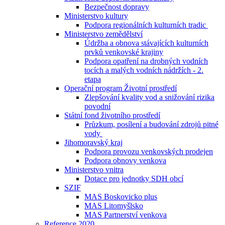
Bezpečnost dopravy
Ministerstvo kultury
Podpora regionálních kulturních tradic
Ministerstvo zemědělství
Údržba a obnova stávajících kulturních
prvků venkovské krajiny
Podpora opatření na drobných vodních
tocích a malých vodních nádržích - 2.
etapa
Operační program Životní prostředí
Zlepšování kvality vod a snižování rizika
povodní
Státní fond životního prostředí
Průzkum, posílení a budování zdrojů pitné
vody
Jihomoravský kraj
Podpora provozu venkovských prodejen
Podpora obnovy venkova
Ministerstvo vnitra
Dotace pro jednotky SDH obcí
SZIF
MAS Boskovicko plus
MAS Litomyšlsko
MAS Partnerství venkova
Reference 2020