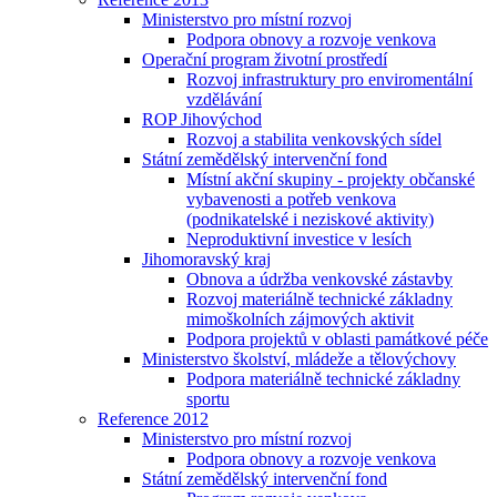
Ministerstvo pro místní rozvoj
Podpora obnovy a rozvoje venkova
Operační program životní prostředí
Rozvoj infrastruktury pro enviromentální
vzdělávání
ROP Jihovýchod
Rozvoj a stabilita venkovských sídel
Státní zemědělský intervenční fond
Místní akční skupiny - projekty občanské
vybavenosti a potřeb venkova
(podnikatelské i neziskové aktivity)
Neproduktivní investice v lesích
Jihomoravský kraj
Obnova a údržba venkovské zástavby
Rozvoj materiálně technické základny
mimoškolních zájmových aktivit
Podpora projektů v oblasti památkové péče
Ministerstvo školství, mládeže a tělovýchovy
Podpora materiálně technické základny
sportu
Reference 2012
Ministerstvo pro místní rozvoj
Podpora obnovy a rozvoje venkova
Státní zemědělský intervenční fond