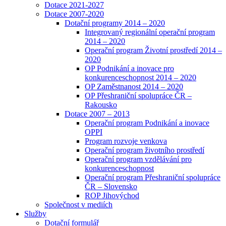
Dotace 2021-2027
Dotace 2007-2020
Dotační programy 2014 – 2020
Integrovaný regionální operační program
2014 – 2020
Operační program Životní prostředí 2014 –
2020
OP Podnikání a inovace pro
konkurenceschopnost 2014 – 2020
OP Zaměstnanost 2014 – 2020
OP Přeshraniční spolupráce ČR –
Rakousko
Dotace 2007 – 2013
Operační program Podnikání a inovace
OPPI
Program rozvoje venkova
Operační program životního prostředí
Operační program vzdělávání pro
konkurenceschopnost
Operační program Přeshraniční spolupráce
ČR – Slovensko
ROP Jihovýchod
Společnost v mediích
Služby
Dotační formulář