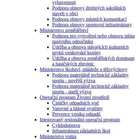
vybavenosti
Podpora obnovy drobných sakrálních
staveb v obci
Podpora obnovy místních komunikací
Podpora obnovy sportovní infrastruktury
Ministerstvo zemědělství
Podpora pro vytvoření nebo obnovu místa
pasivního odpočinku
Údržba a obnova stávajících kulturních
prvků venkovské krajiny
Údržba a obnova zemědělských dominant
a hasičských zbrojnic
Ministerstvo školství, mládeže a tělovýchovy
Podpora materiálně technické základny
sportu - novější výzva
Podpora materiálně technické základny
sportu - starší výzva
Operační program Životní prostředí
Čističky odpadních vod
Varovné a hlásné systémy
Prevence vzniku odpadů
Integrovaný regionální operační program
Cyklodoprava
Infrastruktura základních škol
Ministerstvo vnitra