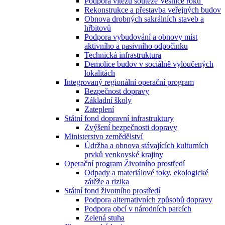
Podpora vítězů soutěže Vesnice roku
Rekonstrukce a přestavba veřejných budov
Obnova drobných sakrálních staveb a
hřbitovů
Podpora vybudování a obnovy míst
aktivního a pasivního odpočinku
Technická infrastruktura
Demolice budov v sociálně vyloučených
lokalitách
Integrovaný regionální operační program
Bezpečnost dopravy
Základní školy
Zateplení
Státní fond dopravní infrastruktury
Zvýšení bezpečnosti dopravy
Ministerstvo zemědělství
Údržba a obnova stávajících kulturních
prvků venkovské krajiny
Operační program Životního prostředí
Odpady a materiálové toky, ekologické
zátěže a rizika
Státní fond životního prostředí
Podpora alternativních způsobů dopravy
Podpora obcí v národních parcích
Zelená stuha