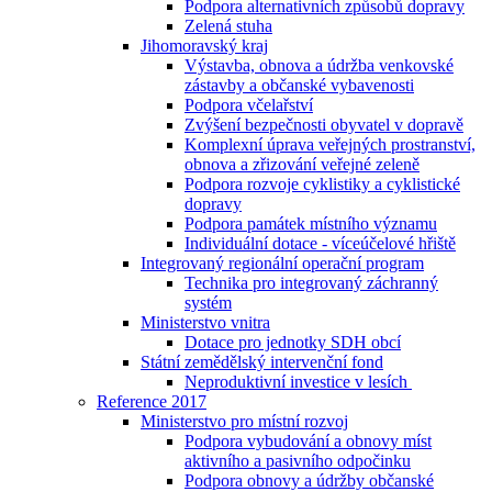
Podpora alternativních způsobů dopravy
Zelená stuha
Jihomoravský kraj
Výstavba, obnova a údržba venkovské
zástavby a občanské vybavenosti
Podpora včelařství
Zvýšení bezpečnosti obyvatel v dopravě
Komplexní úprava veřejných prostranství,
obnova a zřizování veřejné zeleně
Podpora rozvoje cyklistiky a cyklistické
dopravy
Podpora památek místního významu
Individuální dotace - víceúčelové hřiště
Integrovaný regionální operační program
Technika pro integrovaný záchranný
systém
Ministerstvo vnitra
Dotace pro jednotky SDH obcí
Státní zemědělský intervenční fond
Neproduktivní investice v lesích
Reference 2017
Ministerstvo pro místní rozvoj
Podpora vybudování a obnovy míst
aktivního a pasivního odpočinku
Podpora obnovy a údržby občanské