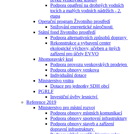
Podpora opatření na drobných vodních
tocích a malých vodních nádržích - 2.
etapa
Operační program Životního prostředí
Snižování energetické náročnosti
Státní fond životního prostředí
Podpora alternativních způsobů dopravy
Rekonstrukce a vybavení center
ekologické výchovy, učeben a jiných
zařízení pro účely EVVO
Jihomoravský kraj
Podpora provozu venkovských prodejen
Podpora obnovy venkova
Individuální dotace
Ministerstvo vnitra
Dotace pro jednotky SDH obcí
PGRLF
Investiční úvěry lesnictví
Reference 2019
Ministerstvo pro místní rozvoj
Podpora obnovy místních komunikací
Podpora obnovy sportovní infrastruktury
Podpora obnovy staveb a zařízení
dopravní infrastruktury