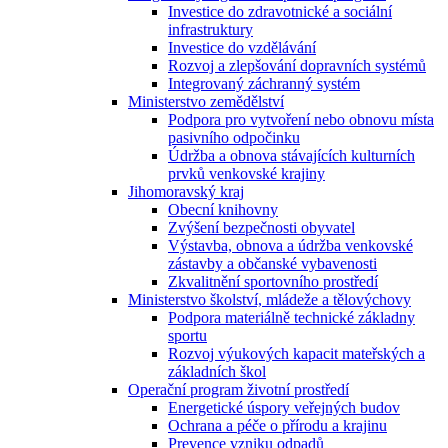
Investice do zdravotnické a sociální
infrastruktury
Investice do vzdělávání
Rozvoj a zlepšování dopravních systémů
Integrovaný záchranný systém
Ministerstvo zemědělství
Podpora pro vytvoření nebo obnovu místa
pasivního odpočinku
Údržba a obnova stávajících kulturních
prvků venkovské krajiny
Jihomoravský kraj
Obecní knihovny
Zvýšení bezpečnosti obyvatel
Výstavba, obnova a údržba venkovské
zástavby a občanské vybavenosti
Zkvalitnění sportovního prostředí
Ministerstvo školství, mládeže a tělovýchovy
Podpora materiálně technické základny
sportu
Rozvoj výukových kapacit mateřských a
základních škol
Operační program životní prostředí
Energetické úspory veřejných budov
Ochrana a péče o přírodu a krajinu
Prevence vzniku odpadů