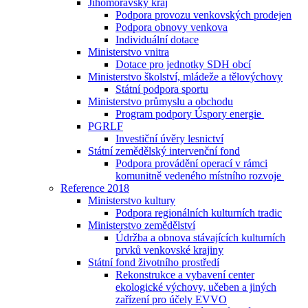
Jihomoravský kraj
Podpora provozu venkovských prodejen
Podpora obnovy venkova
Individuální dotace
Ministerstvo vnitra
Dotace pro jednotky SDH obcí
Ministerstvo školství, mládeže a tělovýchovy
Státní podpora sportu
Ministerstvo průmyslu a obchodu
Program podpory Úspory energie
PGRLF
Investiční úvěry lesnictví
Státní zemědělský intervenční fond
Podpora provádění operací v rámci
komunitně vedeného místního rozvoje
Reference 2018
Ministerstvo kultury
Podpora regionálních kulturních tradic
Ministerstvo zemědělství
Údržba a obnova stávajících kulturních
prvků venkovské krajiny
Státní fond životního prostředí
Rekonstrukce a vybavení center
ekologické výchovy, učeben a jiných
zařízení pro účely EVVO