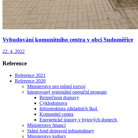
Vybudování komunitního centra v obci Sudoměřice
22. 4. 2022
Reference
Reference 2021
Reference 2020
Ministerstvo pro místní rozvoj
Integrovaný regionální operační program
Bezpečnost dopravy
Cyklodoprava
Infrastruktura základních škol
Komunitní centra
Energetické úspory v bytových domech
Ministerstvo financí
Státní fond dopravní infrastruktury
Ministerstvo kultury