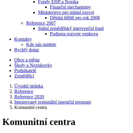
Fondy EHP a Norska
Finanční mechanismy
Ministerstvo pro místní rozvoj
Dětská hřiště pro rok 2008
Reference 2007
Státní zemědělský intervenční fond
Podpora rozvoje venkova
Kontakty
Kde nás najdete
Rychlý dotaz
Obce a města
Školy a Neziskovky
Podnikatelé
Zemědělci
Úvodní stránka
Reference
Reference 2020
Integrovaný regionální operační program
Komunitní centra
Komunitní centra