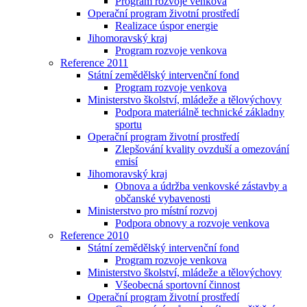
Program rozvoje venkova
Operační program životní prostředí
Realizace úspor energie
Jihomoravský kraj
Program rozvoje venkova
Reference 2011
Státní zemědělský intervenční fond
Program rozvoje venkova
Ministerstvo školství, mládeže a tělovýchovy
Podpora materiálně technické základny
sportu
Operační program životní prostředí
Zlepšování kvality ovzduší a omezování
emisí
Jihomoravský kraj
Obnova a údržba venkovské zástavby a
občanské vybavenosti
Ministerstvo pro místní rozvoj
Podpora obnovy a rozvoje venkova
Reference 2010
Státní zemědělský intervenční fond
Program rozvoje venkova
Ministerstvo školství, mládeže a tělovýchovy
Všeobecná sportovní činnost
Operační program životní prostředí