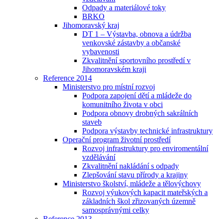
Odpady a materiálové toky
BRKO
Jihomoravský kraj
DT 1 – Výstavba, obnova a údržba
venkovské zástavby a občanské
vybavenosti
Zkvalitnění sportovního prostředí v
Jihomoravském kraji
Reference 2014
Ministerstvo pro místní rozvoj
Podpora zapojení dětí a mládeže do
komunitního života v obci
Podpora obnovy drobných sakrálních
staveb
Podpora výstavby technické infrastruktury
Operační program životní prostředí
Rozvoj infrastruktury pro enviromentální
vzdělávání
Zkvalitnění nakládání s odpady
Zlepšování stavu přírody a krajiny
Ministerstvo školství, mládeže a tělovýchovy
Rozvoj výukových kapacit mateřských a
základních škol zřizovaných územně
samosprávnými celky
Reference 2013