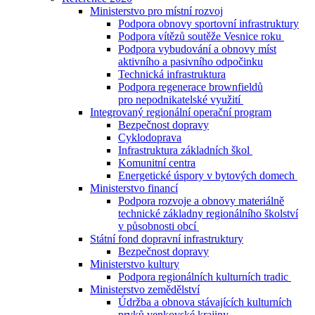
Ministerstvo pro místní rozvoj
Podpora obnovy sportovní infrastruktury
Podpora vítězů soutěže Vesnice roku
Podpora vybudování a obnovy míst
aktivního a pasivního odpočinku
Technická infrastruktura
Podpora regenerace brownfieldů
pro nepodnikatelské využití
Integrovaný regionální operační program
Bezpečnost dopravy
Cyklodoprava
Infrastruktura základních škol
Komunitní centra
Energetické úspory v bytových domech
Ministerstvo financí
Podpora rozvoje a obnovy materiálně
technické základny regionálního školství
v působnosti obcí
Státní fond dopravní infrastruktury
Bezpečnost dopravy
Ministerstvo kultury
Podpora regionálních kulturních tradic
Ministerstvo zemědělství
Údržba a obnova stávajících kulturních
prvků venkovské krajiny