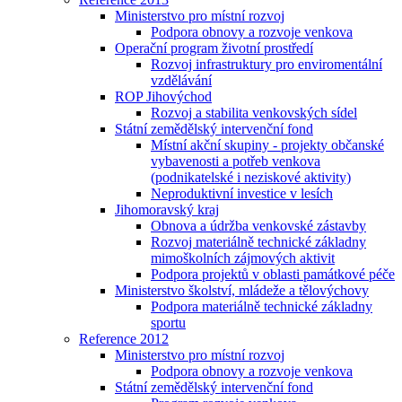
Ministerstvo pro místní rozvoj
Podpora obnovy a rozvoje venkova
Operační program životní prostředí
Rozvoj infrastruktury pro enviromentální
vzdělávání
ROP Jihovýchod
Rozvoj a stabilita venkovských sídel
Státní zemědělský intervenční fond
Místní akční skupiny - projekty občanské
vybavenosti a potřeb venkova
(podnikatelské i neziskové aktivity)
Neproduktivní investice v lesích
Jihomoravský kraj
Obnova a údržba venkovské zástavby
Rozvoj materiálně technické základny
mimoškolních zájmových aktivit
Podpora projektů v oblasti památkové péče
Ministerstvo školství, mládeže a tělovýchovy
Podpora materiálně technické základny
sportu
Reference 2012
Ministerstvo pro místní rozvoj
Podpora obnovy a rozvoje venkova
Státní zemědělský intervenční fond