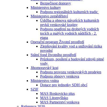
Bezpečnost dopravy
Ministerstvo kultury
Podpora regionálních kulturních tradic
Ministerstvo zemědělství
Údržba a obnova stávajících kulturních
prvků venkovské krajiny
Podpora opatření na drobných vodních
tocích a malých vodních nádržích - 2.
etapa
Operační program Životní prostředí
Zlepšování kvality vod a snižování rizika
povodní
Státní fond životního prostředí
Průzkum, posílení a budování zdrojů pitné
vody
Jihomoravský kraj
Podpora provozu venkovských prodejen
Podpora obnovy venkova
Ministerstvo vnitra
Dotace pro jednotky SDH obcí
SZIF
MAS Boskovicko plus
MAS Litomyšlsko
MAS Partnerství venkova
Reference 2020