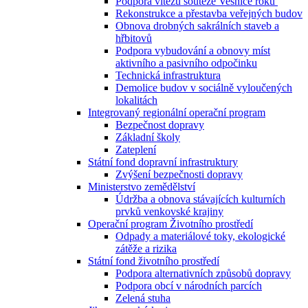
Podpora vítězů soutěže Vesnice roku
Rekonstrukce a přestavba veřejných budov
Obnova drobných sakrálních staveb a
hřbitovů
Podpora vybudování a obnovy míst
aktivního a pasivního odpočinku
Technická infrastruktura
Demolice budov v sociálně vyloučených
lokalitách
Integrovaný regionální operační program
Bezpečnost dopravy
Základní školy
Zateplení
Státní fond dopravní infrastruktury
Zvýšení bezpečnosti dopravy
Ministerstvo zemědělství
Údržba a obnova stávajících kulturních
prvků venkovské krajiny
Operační program Životního prostředí
Odpady a materiálové toky, ekologické
zátěže a rizika
Státní fond životního prostředí
Podpora alternativních způsobů dopravy
Podpora obcí v národních parcích
Zelená stuha