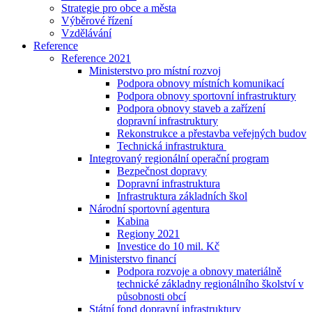
Strategie pro obce a města
Výběrové řízení
Vzdělávání
Reference
Reference 2021
Ministerstvo pro místní rozvoj
Podpora obnovy místních komunikací
Podpora obnovy sportovní infrastruktury
Podpora obnovy staveb a zařízení
dopravní infrastruktury
Rekonstrukce a přestavba veřejných budov
Technická infrastruktura
Integrovaný regionální operační program
Bezpečnost dopravy
Dopravní infrastruktura
Infrastruktura základních škol
Národní sportovní agentura
Kabina
Regiony 2021
Investice do 10 mil. Kč
Ministerstvo financí
Podpora rozvoje a obnovy materiálně
technické základny regionálního školství v
působnosti obcí
Státní fond dopravní infrastruktury