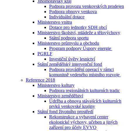
Jihomoravský kraj
Podpora provozu venkovských prodejen
Podpora obnovy venkova
Individuální dotace
Ministerstvo vnitra
Dotace pro jednotky SDH obcí
Ministerstvo školství, mládeže a tělovýchovy
Státní podpora sportu
Ministerstvo průmyslu a obchodu
Program podpory Úspory energie
PGRLF
Investiční úvěry lesnictví
Státní zemědělský intervenční fond
Podpora provádění operací v rámci
komunitně vedeného místního rozvoje
Reference 2018
Ministerstvo kultury
Podpora regionálních kulturních tradic
Ministerstvo zemědělství
Údržba a obnova stávajících kulturních
prvků venkovské krajiny
Státní fond životního prostředí
Rekonstrukce a vybavení center
ekologické výchovy, učeben a jiných
zařízení pro účely EVVO