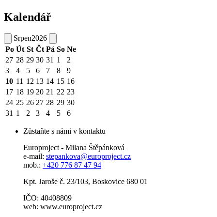
Kalendář
Srpen
2026
Po
Út
St
Čt
Pá
So
Ne
27
28
29
30
31
1
2
3
4
5
6
7
8
9
10
11
12
13
14
15
16
17
18
19
20
21
22
23
24
25
26
27
28
29
30
31
1
2
3
4
5
6
Zůstaňte s námi v kontaktu
Europroject - Milana Štěpánková
e-mail:
stepankova@europroject.cz
mob.:
+420 776 87 47 94
Kpt. Jaroše č. 23/103, Boskovice 680 01
IČO: 40408809
web: www.europroject.cz