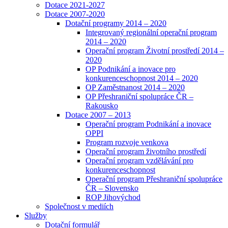
Dotace 2021-2027
Dotace 2007-2020
Dotační programy 2014 – 2020
Integrovaný regionální operační program
2014 – 2020
Operační program Životní prostředí 2014 –
2020
OP Podnikání a inovace pro
konkurenceschopnost 2014 – 2020
OP Zaměstnanost 2014 – 2020
OP Přeshraniční spolupráce ČR –
Rakousko
Dotace 2007 – 2013
Operační program Podnikání a inovace
OPPI
Program rozvoje venkova
Operační program životního prostředí
Operační program vzdělávání pro
konkurenceschopnost
Operační program Přeshraniční spolupráce
ČR – Slovensko
ROP Jihovýchod
Společnost v mediích
Služby
Dotační formulář