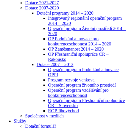
Dotace 2021-2027
Dotace 2007-2020
Dotační programy 2014 – 2020
Integrovaný regionální operační program
2014 – 2020
Operační program Životní prostředí 2014 –
2020
OP Podnikání a inovace pro
konkurenceschopnost 2014 – 2020
OP Zaměstnanost 2014 – 2020
OP Přeshraniční spolupráce ČR –
Rakousko
Dotace 2007 – 2013
Operační program Podnikání a inovace
OPPI
Program rozvoje venkova
Operační program životního prostředí
Operační program vzdělávání pro
konkurenceschopnost
Operační program Přeshraniční spolupráce
ČR – Slovensko
ROP Jihovýchod
Společnost v mediích
Služby
Dotační formulář