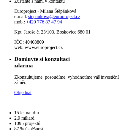
Zůstaňte s námi v kontaktu
Europroject - Milana Štěpánková
e-mail:
stepankova@europroject.cz
mob.:
+420 776 87 47 94
Kpt. Jaroše č. 23/103, Boskovice 680 01
IČO: 40408809
web: www.europroject.cz
Domluvte si konzultaci
zdarma
Zkonzultujeme, posoudíme, vyhodnotíme váš investiční
záměr.
Objednat
15
let na trhu
2,9
miliard
1095
projektů
87 %
úspěšnost