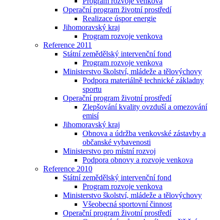
Program rozvoje venkova
Operační program životní prostředí
Realizace úspor energie
Jihomoravský kraj
Program rozvoje venkova
Reference 2011
Státní zemědělský intervenční fond
Program rozvoje venkova
Ministerstvo školství, mládeže a tělovýchovy
Podpora materiálně technické základny
sportu
Operační program životní prostředí
Zlepšování kvality ovzduší a omezování
emisí
Jihomoravský kraj
Obnova a údržba venkovské zástavby a
občanské vybavenosti
Ministerstvo pro místní rozvoj
Podpora obnovy a rozvoje venkova
Reference 2010
Státní zemědělský intervenční fond
Program rozvoje venkova
Ministerstvo školství, mládeže a tělovýchovy
Všeobecná sportovní činnost
Operační program životní prostředí