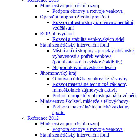
Ministerstvo pro místní rozvoj
Podpora obnovy a rozvoje venkova
Operační program životní prostředí
Rozvoj infrastruktury pro enviromentální
vzdělávání
ROP Jihovýchod
Rozvoj a stabilita venkovských sídel
Státní zemědělský intervenční fond
Místní akční skupiny - projekty občanské
vybavenosti a potřeb venkova
(podnikatelské i neziskové aktivity)
Neproduktivní investice v lesích
Jihomoravský kraj
Obnova a údržba venkovské zástavby
Rozvoj materiálně technické základny
mimoškolních zájmových aktivit
Podpora projektů v oblasti památkové péče
Ministerstvo školství, mládeže a tělovýchovy
Podpora materiálně technické základny
sportu
Reference 2012
Ministerstvo pro místní rozvoj
Podpora obnovy a rozvoje venkova
Státní zemědělský intervenční fond