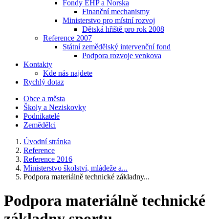
Fondy EHP a Norska
Finanční mechanismy
Ministerstvo pro místní rozvoj
Dětská hřiště pro rok 2008
Reference 2007
Státní zemědělský intervenční fond
Podpora rozvoje venkova
Kontakty
Kde nás najdete
Rychlý dotaz
Obce a města
Školy a Neziskovky
Podnikatelé
Zemědělci
Úvodní stránka
Reference
Reference 2016
Ministerstvo školství, mládeže a...
Podpora materiálně technické základny...
Podpora materiálně technické
základny sportu