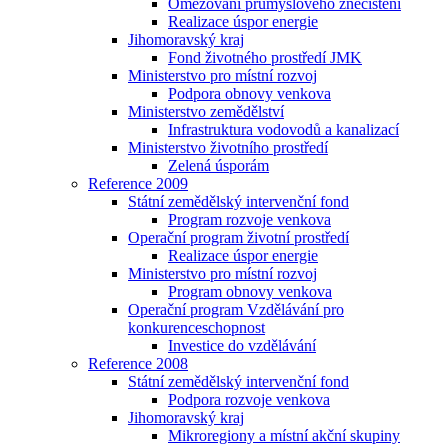
Omezování průmyslového znečištění
Realizace úspor energie
Jihomoravský kraj
Fond životného prostředí JMK
Ministerstvo pro místní rozvoj
Podpora obnovy venkova
Ministerstvo zemědělství
Infrastruktura vodovodů a kanalizací
Ministerstvo životního prostředí
Zelená úsporám
Reference 2009
Státní zemědělský intervenční fond
Program rozvoje venkova
Operační program životní prostředí
Realizace úspor energie
Ministerstvo pro místní rozvoj
Program obnovy venkova
Operační program Vzdělávání pro
konkurenceschopnost
Investice do vzdělávání
Reference 2008
Státní zemědělský intervenční fond
Podpora rozvoje venkova
Jihomoravský kraj
Mikroregiony a místní akční skupiny