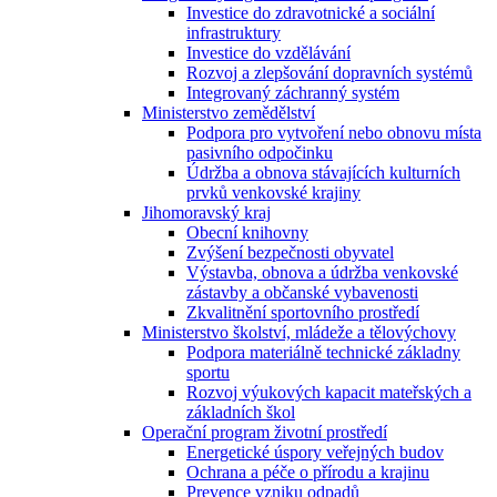
Investice do zdravotnické a sociální
infrastruktury
Investice do vzdělávání
Rozvoj a zlepšování dopravních systémů
Integrovaný záchranný systém
Ministerstvo zemědělství
Podpora pro vytvoření nebo obnovu místa
pasivního odpočinku
Údržba a obnova stávajících kulturních
prvků venkovské krajiny
Jihomoravský kraj
Obecní knihovny
Zvýšení bezpečnosti obyvatel
Výstavba, obnova a údržba venkovské
zástavby a občanské vybavenosti
Zkvalitnění sportovního prostředí
Ministerstvo školství, mládeže a tělovýchovy
Podpora materiálně technické základny
sportu
Rozvoj výukových kapacit mateřských a
základních škol
Operační program životní prostředí
Energetické úspory veřejných budov
Ochrana a péče o přírodu a krajinu
Prevence vzniku odpadů