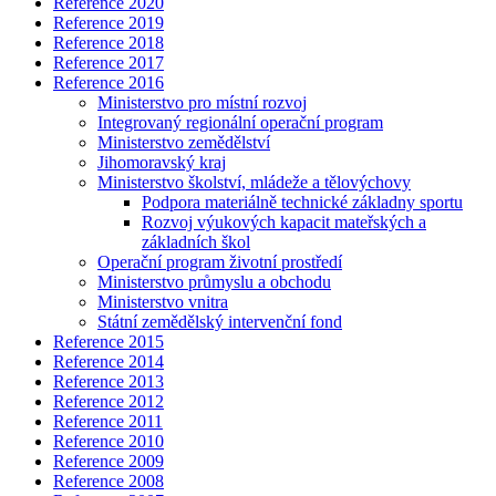
Reference 2020
Reference 2019
Reference 2018
Reference 2017
Reference 2016
Ministerstvo pro místní rozvoj
Integrovaný regionální operační program
Ministerstvo zemědělství
Jihomoravský kraj
Ministerstvo školství, mládeže a tělovýchovy
Podpora materiálně technické základny sportu
Rozvoj výukových kapacit mateřských a
základních škol
Operační program životní prostředí
Ministerstvo průmyslu a obchodu
Ministerstvo vnitra
Státní zemědělský intervenční fond
Reference 2015
Reference 2014
Reference 2013
Reference 2012
Reference 2011
Reference 2010
Reference 2009
Reference 2008