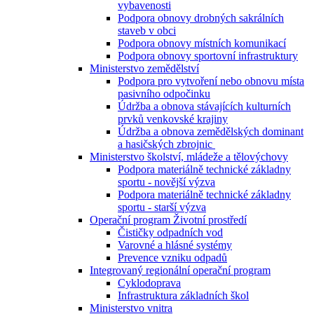
vybavenosti
Podpora obnovy drobných sakrálních
staveb v obci
Podpora obnovy místních komunikací
Podpora obnovy sportovní infrastruktury
Ministerstvo zemědělství
Podpora pro vytvoření nebo obnovu místa
pasivního odpočinku
Údržba a obnova stávajících kulturních
prvků venkovské krajiny
Údržba a obnova zemědělských dominant
a hasičských zbrojnic
Ministerstvo školství, mládeže a tělovýchovy
Podpora materiálně technické základny
sportu - novější výzva
Podpora materiálně technické základny
sportu - starší výzva
Operační program Životní prostředí
Čističky odpadních vod
Varovné a hlásné systémy
Prevence vzniku odpadů
Integrovaný regionální operační program
Cyklodoprava
Infrastruktura základních škol
Ministerstvo vnitra