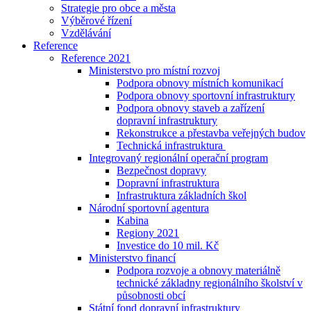
Strategie pro obce a města
Výběrové řízení
Vzdělávání
Reference
Reference 2021
Ministerstvo pro místní rozvoj
Podpora obnovy místních komunikací
Podpora obnovy sportovní infrastruktury
Podpora obnovy staveb a zařízení
dopravní infrastruktury
Rekonstrukce a přestavba veřejných budov
Technická infrastruktura
Integrovaný regionální operační program
Bezpečnost dopravy
Dopravní infrastruktura
Infrastruktura základních škol
Národní sportovní agentura
Kabina
Regiony 2021
Investice do 10 mil. Kč
Ministerstvo financí
Podpora rozvoje a obnovy materiálně
technické základny regionálního školství v
působnosti obcí
Státní fond dopravní infrastruktury