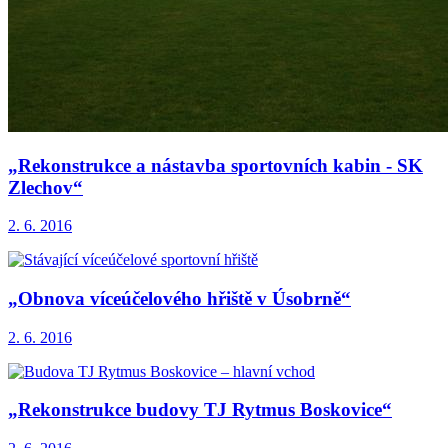
„Rekonstrukce a nástavba sportovních kabin - SK
Zlechov“
2. 6. 2016
„Obnova víceúčelového hřiště v Úsobrně“
2. 6. 2016
„Rekonstrukce budovy TJ Rytmus Boskovice“