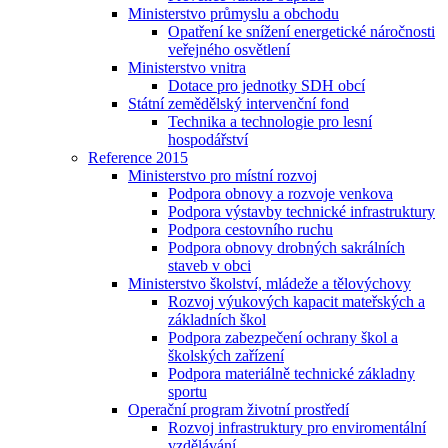
Ministerstvo průmyslu a obchodu
Opatření ke snížení energetické náročnosti
veřejného osvětlení
Ministerstvo vnitra
Dotace pro jednotky SDH obcí
Státní zemědělský intervenční fond
Technika a technologie pro lesní
hospodářství
Reference 2015
Ministerstvo pro místní rozvoj
Podpora obnovy a rozvoje venkova
Podpora výstavby technické infrastruktury
Podpora cestovního ruchu
Podpora obnovy drobných sakrálních
staveb v obci
Ministerstvo školství, mládeže a tělovýchovy
Rozvoj výukových kapacit mateřských a
základních škol
Podpora zabezpečení ochrany škol a
školských zařízení
Podpora materiálně technické základny
sportu
Operační program životní prostředí
Rozvoj infrastruktury pro enviromentální
vzdělávání