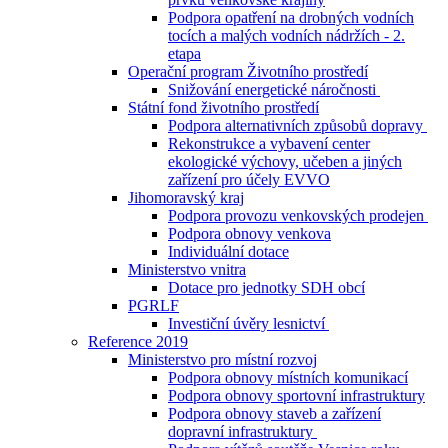
Podpora opatření na drobných vodních
tocích a malých vodních nádržích - 2.
etapa
Operační program Životního prostředí
Snižování energetické náročnosti
Státní fond životního prostředí
Podpora alternativních způsobů dopravy
Rekonstrukce a vybavení center
ekologické výchovy, učeben a jiných
zařízení pro účely EVVO
Jihomoravský kraj
Podpora provozu venkovských prodejen
Podpora obnovy venkova
Individuální dotace
Ministerstvo vnitra
Dotace pro jednotky SDH obcí
PGRLF
Investiční úvěry lesnictví
Reference 2019
Ministerstvo pro místní rozvoj
Podpora obnovy místních komunikací
Podpora obnovy sportovní infrastruktury
Podpora obnovy staveb a zařízení
dopravní infrastruktury