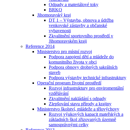
Odpady a materiálové toky
BRKO
Jihomoravský kraj
DT 1 – Výstavba, obnova a údržba
venkovské zástavby a občanské
vybavenosti
Zkvalitnění sportovního prostředí v
Jihomoravském kraji
Reference 2014
Ministerstvo pro místní rozvoj
Podpora zapojení dětí a mládeže do
komunitního života v obci
Podpora obnovy drobných sakrálních
staveb
Podpora výstavby technické infrastruktury
Operační program životní prostředí
Rozvoj infrastruktury pro enviromentální
vzdělávání
Zkvalitnění nakládání s odpady
Zlepšování stavu přírody a krajiny
Ministerstvo školství, mládeže a tělovýchovy
Rozvoj výukových kapacit mateřských a
základních škol zřizovaných územně
samosprávnými celky
Reference 2013