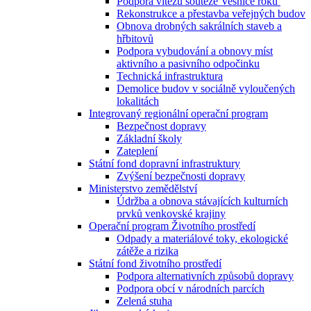
Podpora vítězů soutěže Vesnice roku
Rekonstrukce a přestavba veřejných budov
Obnova drobných sakrálních staveb a
hřbitovů
Podpora vybudování a obnovy míst
aktivního a pasivního odpočinku
Technická infrastruktura
Demolice budov v sociálně vyloučených
lokalitách
Integrovaný regionální operační program
Bezpečnost dopravy
Základní školy
Zateplení
Státní fond dopravní infrastruktury
Zvýšení bezpečnosti dopravy
Ministerstvo zemědělství
Údržba a obnova stávajících kulturních
prvků venkovské krajiny
Operační program Životního prostředí
Odpady a materiálové toky, ekologické
zátěže a rizika
Státní fond životního prostředí
Podpora alternativních způsobů dopravy
Podpora obcí v národních parcích
Zelená stuha