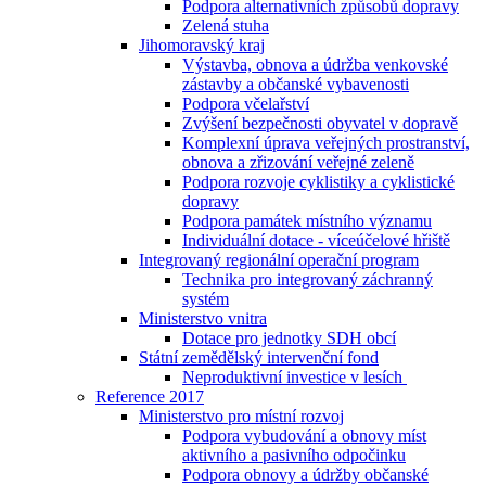
Podpora alternativních způsobů dopravy
Zelená stuha
Jihomoravský kraj
Výstavba, obnova a údržba venkovské
zástavby a občanské vybavenosti
Podpora včelařství
Zvýšení bezpečnosti obyvatel v dopravě
Komplexní úprava veřejných prostranství,
obnova a zřizování veřejné zeleně
Podpora rozvoje cyklistiky a cyklistické
dopravy
Podpora památek místního významu
Individuální dotace - víceúčelové hřiště
Integrovaný regionální operační program
Technika pro integrovaný záchranný
systém
Ministerstvo vnitra
Dotace pro jednotky SDH obcí
Státní zemědělský intervenční fond
Neproduktivní investice v lesích
Reference 2017
Ministerstvo pro místní rozvoj
Podpora vybudování a obnovy míst
aktivního a pasivního odpočinku
Podpora obnovy a údržby občanské