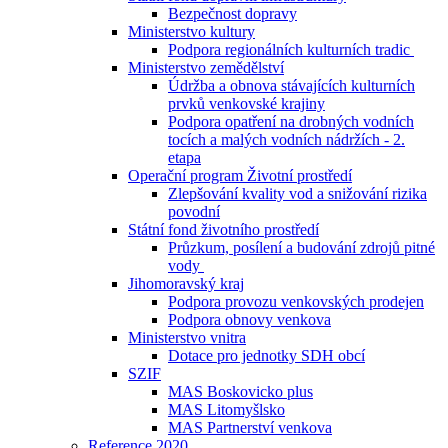
Bezpečnost dopravy
Ministerstvo kultury
Podpora regionálních kulturních tradic
Ministerstvo zemědělství
Údržba a obnova stávajících kulturních
prvků venkovské krajiny
Podpora opatření na drobných vodních
tocích a malých vodních nádržích - 2.
etapa
Operační program Životní prostředí
Zlepšování kvality vod a snižování rizika
povodní
Státní fond životního prostředí
Průzkum, posílení a budování zdrojů pitné
vody
Jihomoravský kraj
Podpora provozu venkovských prodejen
Podpora obnovy venkova
Ministerstvo vnitra
Dotace pro jednotky SDH obcí
SZIF
MAS Boskovicko plus
MAS Litomyšlsko
MAS Partnerství venkova
Reference 2020