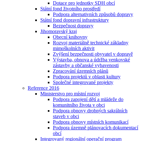
Dotace pro jednotky SDH obcí
Státní fond životního prostředí
Podpora alternativních způsobů dopravy
Státní fond dopravní infrastruktury
Bezpečnost dopravy
Jihomoravský kraj
Obecní knihovny
Rozvoj materiálně technické základny
mimoškolních aktivit
Zvýšení bezpečnosti obyvatel v dopravě
Výstavba, obnova a údržba venkovské
zástavby a občanské vybavenosti
Zpracování územních plánů
Podpora projektů v oblasti kultury
Společné integrované projekty
Reference 2016
Ministerstvo pro místní rozvoj
Podpora zapojení dětí a mládeže do
komunitního života v obci
Podpora obnovy drobných sakrálních
staveb v obci
Podpora obnovy místních komunikací
Podpora územně plánovacích dokumentací
obcí
Integrovaný regionální operační program