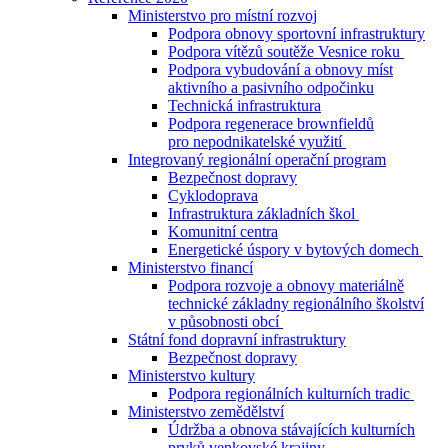
Ministerstvo pro místní rozvoj
Podpora obnovy sportovní infrastruktury
Podpora vítězů soutěže Vesnice roku
Podpora vybudování a obnovy míst
aktivního a pasivního odpočinku
Technická infrastruktura
Podpora regenerace brownfieldů
pro nepodnikatelské využití
Integrovaný regionální operační program
Bezpečnost dopravy
Cyklodoprava
Infrastruktura základních škol
Komunitní centra
Energetické úspory v bytových domech
Ministerstvo financí
Podpora rozvoje a obnovy materiálně
technické základny regionálního školství
v působnosti obcí
Státní fond dopravní infrastruktury
Bezpečnost dopravy
Ministerstvo kultury
Podpora regionálních kulturních tradic
Ministerstvo zemědělství
Údržba a obnova stávajících kulturních
prvků venkovské krajiny