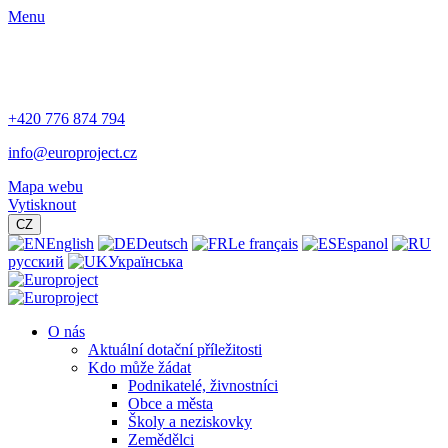
Menu
+420 776 874 794
info@europroject.cz
Mapa webu
Vytisknout
CZ
English
Deutsch
Le français
Espanol
русский
Українська
O nás
Aktuální dotační příležitosti
Kdo může žádat
Podnikatelé, živnostníci
Obce a města
Školy a neziskovky
Zemědělci