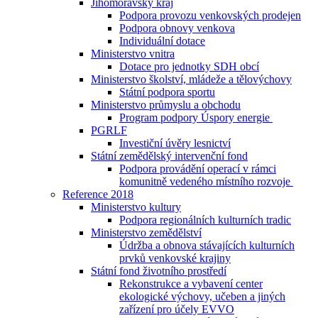
Jihomoravský kraj
Podpora provozu venkovských prodejen
Podpora obnovy venkova
Individuální dotace
Ministerstvo vnitra
Dotace pro jednotky SDH obcí
Ministerstvo školství, mládeže a tělovýchovy
Státní podpora sportu
Ministerstvo průmyslu a obchodu
Program podpory Úspory energie
PGRLF
Investiční úvěry lesnictví
Státní zemědělský intervenční fond
Podpora provádění operací v rámci
komunitně vedeného místního rozvoje
Reference 2018
Ministerstvo kultury
Podpora regionálních kulturních tradic
Ministerstvo zemědělství
Údržba a obnova stávajících kulturních
prvků venkovské krajiny
Státní fond životního prostředí
Rekonstrukce a vybavení center
ekologické výchovy, učeben a jiných
zařízení pro účely EVVO