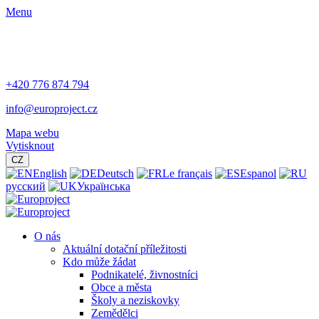
Menu
+420 776 874 794
info@europroject.cz
Mapa webu
Vytisknout
CZ
English
Deutsch
Le français
Espanol
русский
Українська
O nás
Aktuální dotační příležitosti
Kdo může žádat
Podnikatelé, živnostníci
Obce a města
Školy a neziskovky
Zemědělci