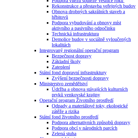
Podpora vítězů soutěže Vesnice roku
Rekonstrukce a přestavba veřejných budov
Obnova drobných sakrálních staveb a
hřbitovů
Podpora vybudování a obnovy míst
aktivního a pasivního odpočinku
Technická infrastruktura
Demolice budov v sociálně vyloučených
lokalitách
Integrovaný regionální operační program
Bezpečnost dopravy
Základní školy
Zateplení
Státní fond dopravní infrastruktury
Zvýšení bezpečnosti dopravy
Ministerstvo zemědělství
Údržba a obnova stávajících kulturních
prvků venkovské krajiny
Operační program Životního prostředí
Odpady a materiálové toky, ekologické
zátěže a rizika
Státní fond životního prostředí
Podpora alternativních způsobů dopravy
Podpora obcí v národních parcích
Zelená stuha