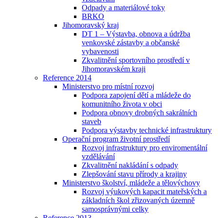
Odpady a materiálové toky
BRKO
Jihomoravský kraj
DT 1 – Výstavba, obnova a údržba
venkovské zástavby a občanské
vybavenosti
Zkvalitnění sportovního prostředí v
Jihomoravském kraji
Reference 2014
Ministerstvo pro místní rozvoj
Podpora zapojení dětí a mládeže do
komunitního života v obci
Podpora obnovy drobných sakrálních
staveb
Podpora výstavby technické infrastruktury
Operační program životní prostředí
Rozvoj infrastruktury pro enviromentální
vzdělávání
Zkvalitnění nakládání s odpady
Zlepšování stavu přírody a krajiny
Ministerstvo školství, mládeže a tělovýchovy
Rozvoj výukových kapacit mateřských a
základních škol zřizovaných územně
samosprávnými celky
Reference 2013