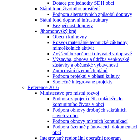
Dotace pro jednotky SDH obcí
Státní fond životního prostředí
Podpora alternativních způsobů dopravy
Státní fond dopravní infrastruktury
Bezpečnost dopravy
Jihomoravský kraj
Obecní knihovny
Rozvoj materiálně technické základny
mimoškolních aktivit
Zvýšení bezpečnosti obyvatel v dopravě
Výstavba, obnova a údržba venkovské
zástavby a občanské vybavenosti
Zpracování územních plánů
Podpora projektů v oblasti kultury
Společné integrované projekty
Reference 2016
Ministerstvo pro místní rozvoj
Podpora zapojení dětí a mládeže do
komunitního života v obci
Podpora obnovy drobných sakrálních
staveb v obci
Podpora obnovy místních komunikací
Podpora územně plánovacích dokumentací
obcí
Integrovaný regionální operační program