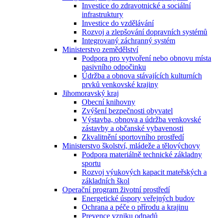
Investice do zdravotnické a sociální
infrastruktury
Investice do vzdělávání
Rozvoj a zlepšování dopravních systémů
Integrovaný záchranný systém
Ministerstvo zemědělství
Podpora pro vytvoření nebo obnovu místa
pasivního odpočinku
Údržba a obnova stávajících kulturních
prvků venkovské krajiny
Jihomoravský kraj
Obecní knihovny
Zvýšení bezpečnosti obyvatel
Výstavba, obnova a údržba venkovské
zástavby a občanské vybavenosti
Zkvalitnění sportovního prostředí
Ministerstvo školství, mládeže a tělovýchovy
Podpora materiálně technické základny
sportu
Rozvoj výukových kapacit mateřských a
základních škol
Operační program životní prostředí
Energetické úspory veřejných budov
Ochrana a péče o přírodu a krajinu
Prevence vzniku odpadů