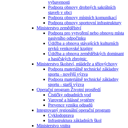
vybavenosti
Podpora obnovy drobných sakrálních
staveb v obci
Podpora obnovy místních komunikací
Podpora obnovy sportovní infrastruktury
Ministerstvo zemědělství
Podpora pro vytvoření nebo obnovu místa
pasivního odpočinku
Údržba a obnova stávajících kulturních
prvků venkovské krajiny
Údržba a obnova zemědělských dominant
a hasičských zbrojnic
Ministerstvo školství, mládeže a tělovýchovy
Podpora materiálně technické základny
sportu - novější výzva
Podpora materiálně technické základny
sportu - starší výzva
Operační program Životní prostředí
Čističky odpadních vod
Varovné a hlásné systémy
Prevence vzniku odpadů
Integrovaný regionální operační program
Cyklodoprava
Infrastruktura základních škol
Ministerstvo vnitra