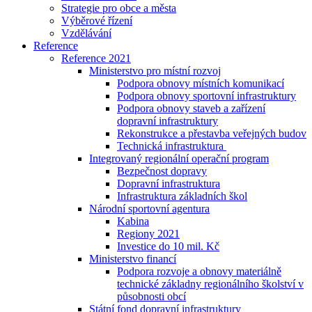
Strategie pro obce a města
Výběrové řízení
Vzdělávání
Reference
Reference 2021
Ministerstvo pro místní rozvoj
Podpora obnovy místních komunikací
Podpora obnovy sportovní infrastruktury
Podpora obnovy staveb a zařízení
dopravní infrastruktury
Rekonstrukce a přestavba veřejných budov
Technická infrastruktura
Integrovaný regionální operační program
Bezpečnost dopravy
Dopravní infrastruktura
Infrastruktura základních škol
Národní sportovní agentura
Kabina
Regiony 2021
Investice do 10 mil. Kč
Ministerstvo financí
Podpora rozvoje a obnovy materiálně
technické základny regionálního školství v
působnosti obcí
Státní fond dopravní infrastruktury