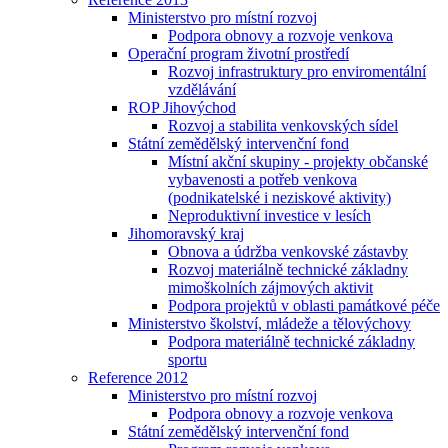
Ministerstvo pro místní rozvoj
Podpora obnovy a rozvoje venkova
Operační program životní prostředí
Rozvoj infrastruktury pro enviromentální
vzdělávání
ROP Jihovýchod
Rozvoj a stabilita venkovských sídel
Státní zemědělský intervenční fond
Místní akční skupiny - projekty občanské
vybavenosti a potřeb venkova
(podnikatelské i neziskové aktivity)
Neproduktivní investice v lesích
Jihomoravský kraj
Obnova a údržba venkovské zástavby
Rozvoj materiálně technické základny
mimoškolních zájmových aktivit
Podpora projektů v oblasti památkové péče
Ministerstvo školství, mládeže a tělovýchovy
Podpora materiálně technické základny
sportu
Reference 2012
Ministerstvo pro místní rozvoj
Podpora obnovy a rozvoje venkova
Státní zemědělský intervenční fond