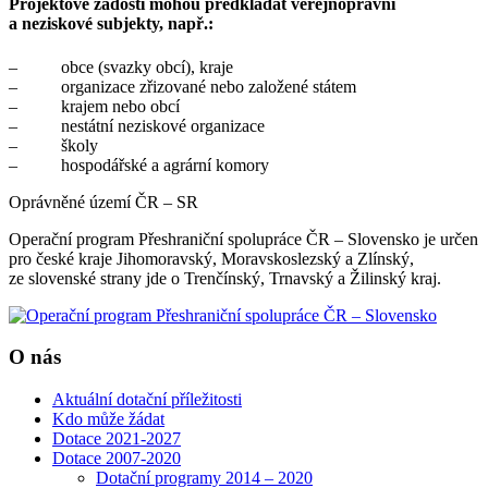
Projektové žádosti mohou předkládat veřejnoprávní
a neziskové subjekty, např.:
– obce (svazky obcí), kraje
– organizace zřizované nebo založené státem
– krajem nebo obcí
– nestátní neziskové organizace
– školy
– hospodářské a agrární komory
Oprávněné území ČR – SR
Operační program Přeshraniční spolupráce ČR – Slovensko je určen
pro české kraje Jihomoravský, Moravskoslezský a Zlínský,
ze slovenské strany jde o Trenčínský, Trnavský a Žilinský kraj.
O nás
Aktuální dotační příležitosti
Kdo může žádat
Dotace 2021-2027
Dotace 2007-2020
Dotační programy 2014 – 2020