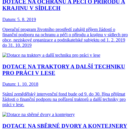
DOTACE NA OCHRANU A PÉČI O PŘÍRODU A
KRAJINU V SÍDLECH
Datum:
5. 8. 2019
Operační program životního prostředí zahájil příjem žádostí o
finanční podporu na ochranu a péči o přírodu a krajinu v sídlech pro
obce, neziskové organizace a podnikatelské subjektu od 1. 2. 2019
do 31. 10. 2019
DOTACE NA TRAKTORY A DALŠÍ TECHNIKU
PRO PRÁCI V LESE
Datum:
1. 10. 2018
Státní zemědělský intervenční fond bude od 9. do 30. října přijímat
žádosti o finanční podporu na pořízení traktorů a další techniky pro
práci v lese.
DOTACE NA SBĚRNÉ DVORY A KONTEJNERY