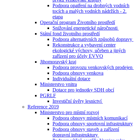
Podpora opatření na drobných vodních
tocích a malých vodních nádržích - 2.
etapa
Operační program Životního prostředí
Snižování energetické náročnosti
Státní fond životního prostředí
Podpora alternativních způsobů dopravy
Rekonstrukce a vybavení center
ekologické výchovy, učeben a jiných
zařízení pro účely EVVO
Jihomoravský kraj
Podpora provozu venkovských prodejen
Podpora obnovy venkova
Individuální dotace
Ministerstvo vnitra
Dotace pro jednotky SDH obcí
PGRLF
Investiční úvěry lesnictví
Reference 2019
Ministerstvo pro místní rozvoj
Podpora obnovy místních komunikací
Podpora obnovy sportovní infrastruktury
Podpora obnovy staveb a zařízení
dopravní infrastruktury