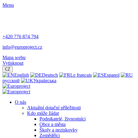
Menu
+420 776 874 794
info@europroject.cz
Mapa webu
Vytisknout
CZ
English
Deutsch
Le français
Espanol
русский
Українська
O nás
Aktuální dotační příležitosti
Kdo může žádat
Podnikatelé, živnostníci
Obce a města
Školy a neziskovky
Zemědělci