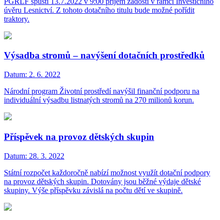
PGRLF spustí 13.7.2022 v 9:00 příjem žádostí v rámci Investičního
úvěru Lesnictví. Z tohoto dotačního titulu bude možné pořídit
traktory.
Výsadba stromů – navýšení dotačních prostředků
Datum:
2. 6. 2022
Národní program Životní prostředí navýšil finanční podporu na
individuální výsadbu listnatých stromů na 270 milionů korun.
Příspěvek na provoz dětských skupin
Datum:
28. 3. 2022
Státní rozpočet každoročně nabízí možnost využít dotační podpory
na provoz dětských skupin. Dotovány jsou běžné výdaje dětské
skupiny. Výše příspěvku závislá na počtu dětí ve skupině.