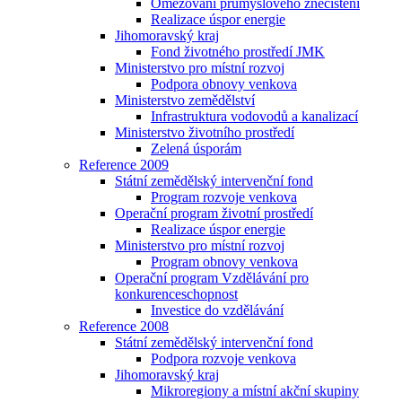
Omezování průmyslového znečištění
Realizace úspor energie
Jihomoravský kraj
Fond životného prostředí JMK
Ministerstvo pro místní rozvoj
Podpora obnovy venkova
Ministerstvo zemědělství
Infrastruktura vodovodů a kanalizací
Ministerstvo životního prostředí
Zelená úsporám
Reference 2009
Státní zemědělský intervenční fond
Program rozvoje venkova
Operační program životní prostředí
Realizace úspor energie
Ministerstvo pro místní rozvoj
Program obnovy venkova
Operační program Vzdělávání pro
konkurenceschopnost
Investice do vzdělávání
Reference 2008
Státní zemědělský intervenční fond
Podpora rozvoje venkova
Jihomoravský kraj
Mikroregiony a místní akční skupiny