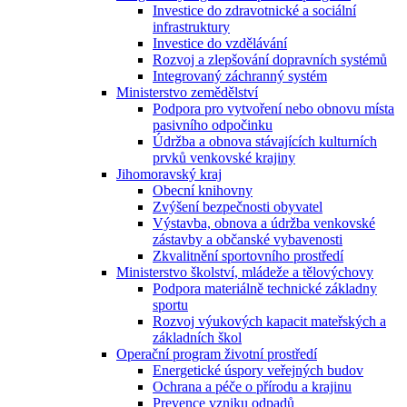
Investice do zdravotnické a sociální
infrastruktury
Investice do vzdělávání
Rozvoj a zlepšování dopravních systémů
Integrovaný záchranný systém
Ministerstvo zemědělství
Podpora pro vytvoření nebo obnovu místa
pasivního odpočinku
Údržba a obnova stávajících kulturních
prvků venkovské krajiny
Jihomoravský kraj
Obecní knihovny
Zvýšení bezpečnosti obyvatel
Výstavba, obnova a údržba venkovské
zástavby a občanské vybavenosti
Zkvalitnění sportovního prostředí
Ministerstvo školství, mládeže a tělovýchovy
Podpora materiálně technické základny
sportu
Rozvoj výukových kapacit mateřských a
základních škol
Operační program životní prostředí
Energetické úspory veřejných budov
Ochrana a péče o přírodu a krajinu
Prevence vzniku odpadů