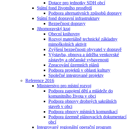
Dotace pro jednotky SDH obcí
Státní fond životního prostředí
Podpora alternativních způsobů dopravy
Státní fond dopravní infrastruktury
Bezpečnost dopravy
Jihomoravský kraj
Obecní knihovny
Rozvoj materiálně technické základny
mimoškolních aktivit
Zvýšení bezpečnosti obyvatel v dopravě
Výstavba, obnova a údržba venkovské
zástavby a občanské vybavenosti
Zpracování územních plánů
Podpora projektů v oblasti kultury
Společné integrované projekty
Reference 2016
Ministerstvo pro místní rozvoj
Podpora zapojení dětí a mládeže do
komunitního života v obci
Podpora obnovy drobných sakrálních
staveb v obci
Podpora obnovy místních komunikací
Podpora územně plánovacích dokumentací
obcí
Integrovaný regionální operační program