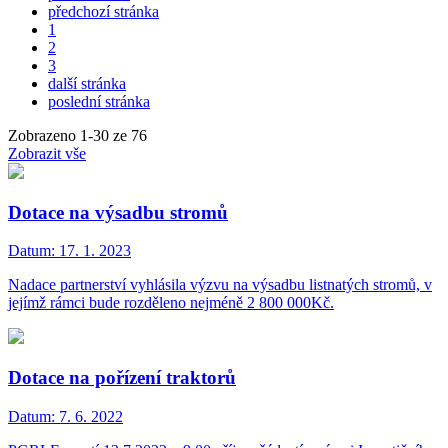
předchozí stránka
1
2
3
další stránka
poslední stránka
Zobrazeno
1
-
30
ze 76
Zobrazit vše
Dotace na výsadbu stromů
Datum:
17. 1. 2023
Nadace partnerství vyhlásila výzvu na výsadbu listnatých stromů, v
jejímž rámci bude rozděleno nejméně 2 800 000Kč.
Dotace na pořízení traktorů
Datum:
7. 6. 2022