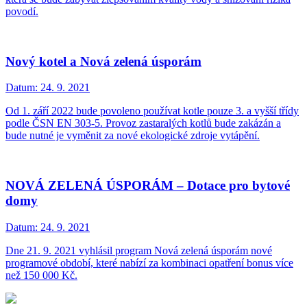
povodí.
Nový kotel a Nová zelená úsporám
Datum:
24. 9. 2021
Od 1. září 2022 bude povoleno používat kotle pouze 3. a vyšší třídy
podle ČSN EN 303-5. Provoz zastaralých kotlů bude zakázán a
bude nutné je vyměnit za nové ekologické zdroje vytápění.
NOVÁ ZELENÁ ÚSPORÁM – Dotace pro bytové
domy
Datum:
24. 9. 2021
Dne 21. 9. 2021 vyhlásil program Nová zelená úsporám nové
programové období, které nabízí za kombinaci opatření bonus více
než 150 000 Kč.