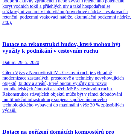
podpořit aktivity zprůtočnění nebo zvýšení retenčního potenciálu
koryt vodních toků a přilehlých niv a také hospodaření se
srážkovými vodami v intravilánu (povrchové nádrže – vsakovací a
retenční, podzemní vsakovací nádrže, akumulační podzemní nádrže,
atd.).
Dotace na rekonstrukci budov, které mohou být
využity k podnikání v cestovním ruchu
Datum:
29. 5. 2020
Cílem Výzvy Nemovitosti IV - Cestovní ruch je výhradně
modernizace zastaralých, prostorově a technicky nevyhovujících
objektů, budov a areálů, které budou využity pro rozvoj
podnikatelských činností a služeb MSP v cestovním ruchu.
Rekonstrukce stávajících objektů může být v rámci dobudování
multifunkční infrastruktury spojena s pořízením nového
technologického vybavení do maximální výše 30 % způsobilých
výdajů.
Dotace na pořízení domácích kompostérů pro