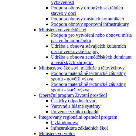
vybavenosti
Podpora obnovy drobných sakrálních
staveb v obci
Podpora obnovy místních komunikací
Podpora obnovy sportovní infrastruktury
Ministerstvo zemědělství
Podpora pro vytvoření nebo obnovu místa
pasivního odpočinku
Údržba a obnova stávajících kulturních
prvků venkovské krajiny
Údržba a obnova zemědělských dominant
a hasičských zbrojnic
Ministerstvo školství, mládeže a tělovýchovy
Podpora materiálně technické základny
sportu - novější výzva
Podpora materiálně technické základny
sportu - starší výzva
Operační program Životní prostředí
Čističky odpadních vod
Varovné a hlásné systémy
Prevence vzniku odpadů
Integrovaný regionální operační program
Cyklodoprava
Infrastruktura základních škol
Ministerstvo vnitra