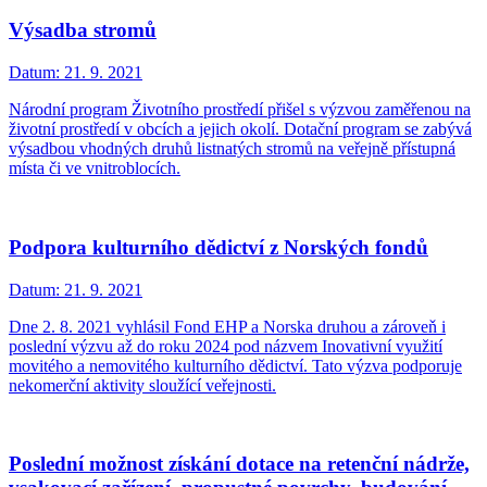
Výsadba stromů
Datum:
21. 9. 2021
Národní program Životního prostředí přišel s výzvou zaměřenou na
životní prostředí v obcích a jejich okolí. Dotační program se zabývá
výsadbou vhodných druhů listnatých stromů na veřejně přístupná
místa či ve vnitroblocích.
Podpora kulturního dědictví z Norských fondů
Datum:
21. 9. 2021
Dne 2. 8. 2021 vyhlásil Fond EHP a Norska druhou a zároveň i
poslední výzvu až do roku 2024 pod názvem Inovativní využití
movitého a nemovitého kulturního dědictví. Tato výzva podporuje
nekomerční aktivity sloužící veřejnosti.
Poslední možnost získání dotace na retenční nádrže,