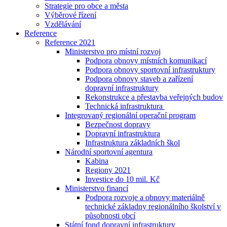
Strategie pro obce a města
Výběrové řízení
Vzdělávání
Reference
Reference 2021
Ministerstvo pro místní rozvoj
Podpora obnovy místních komunikací
Podpora obnovy sportovní infrastruktury
Podpora obnovy staveb a zařízení
dopravní infrastruktury
Rekonstrukce a přestavba veřejných budov
Technická infrastruktura
Integrovaný regionální operační program
Bezpečnost dopravy
Dopravní infrastruktura
Infrastruktura základních škol
Národní sportovní agentura
Kabina
Regiony 2021
Investice do 10 mil. Kč
Ministerstvo financí
Podpora rozvoje a obnovy materiálně
technické základny regionálního školství v
působnosti obcí
Státní fond dopravní infrastruktury