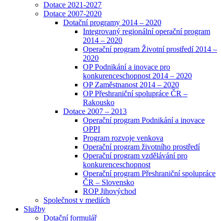
Dotace 2021-2027
Dotace 2007-2020
Dotační programy 2014 – 2020
Integrovaný regionální operační program
2014 – 2020
Operační program Životní prostředí 2014 –
2020
OP Podnikání a inovace pro
konkurenceschopnost 2014 – 2020
OP Zaměstnanost 2014 – 2020
OP Přeshraniční spolupráce ČR –
Rakousko
Dotace 2007 – 2013
Operační program Podnikání a inovace
OPPI
Program rozvoje venkova
Operační program životního prostředí
Operační program vzdělávání pro
konkurenceschopnost
Operační program Přeshraniční spolupráce
ČR – Slovensko
ROP Jihovýchod
Společnost v mediích
Služby
Dotační formulář