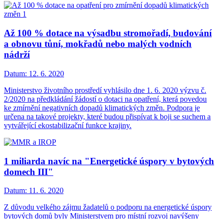
Až 100 % dotace na výsadbu stromořadí, budování
a obnovu tůní, mokřadů nebo malých vodních
nádrží
Datum:
12. 6. 2020
Ministerstvo životního prostředí vyhlásilo dne 1. 6. 2020 výzvu č.
2/2020 na předkládání žádostí o dotaci na opatření, která povedou
ke zmírnění negativních dopadů klimatických změn. Podpora je
určena na takové projekty, které budou přispívat k boji se suchem a
vytvářející ekostabilizační funkce krajiny.
1 miliarda navíc na "Energetické úspory v bytových
domech III"
Datum:
11. 6. 2020
Z důvodu velkého zájmu žadatelů o podporu na energetické úspory
bytových domů byly Ministerstvem pro místní rozvoj navýšeny