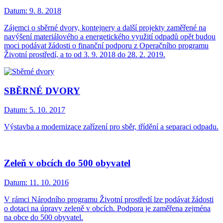
Datum:
9. 8. 2018
Zájemci o sběrné dvory, kontejnery a další projekty zaměřené na
navýšení materiálového a energetického využití odpadů opět budou
moci podávat žádosti o finanční podporu z Operačního programu
Životní prostředí, a to od 3. 9. 2018 do 28. 2. 2019.
SBĚRNÉ DVORY
Datum:
5. 10. 2017
Výstavba a modernizace zařízení pro sběr, třídění a separaci odpadu.
Zeleň v obcích do 500 obyvatel
Datum:
11. 10. 2016
V rámci Národního programu Životní prostředí lze podávat žádosti
o dotaci na úpravy zeleně v obcích. Podpora je zaměřena zejména
na obce do 500 obyvatel.