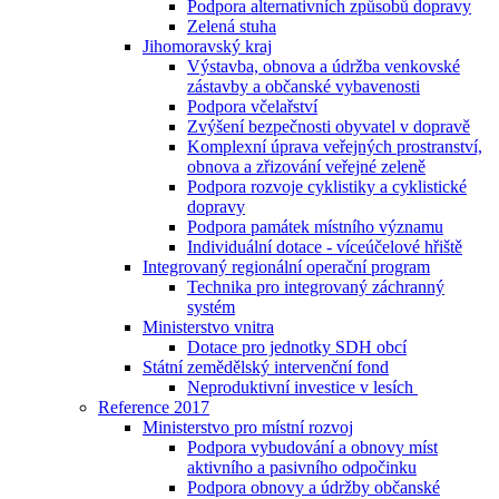
Podpora alternativních způsobů dopravy
Zelená stuha
Jihomoravský kraj
Výstavba, obnova a údržba venkovské
zástavby a občanské vybavenosti
Podpora včelařství
Zvýšení bezpečnosti obyvatel v dopravě
Komplexní úprava veřejných prostranství,
obnova a zřizování veřejné zeleně
Podpora rozvoje cyklistiky a cyklistické
dopravy
Podpora památek místního významu
Individuální dotace - víceúčelové hřiště
Integrovaný regionální operační program
Technika pro integrovaný záchranný
systém
Ministerstvo vnitra
Dotace pro jednotky SDH obcí
Státní zemědělský intervenční fond
Neproduktivní investice v lesích
Reference 2017
Ministerstvo pro místní rozvoj
Podpora vybudování a obnovy míst
aktivního a pasivního odpočinku
Podpora obnovy a údržby občanské