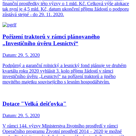
finanční prostředky této výzvy o 1 mld. Kč. Celková výše alokace
tak nyní je 4,5 mld. Kč, datum ukončení příjmu žádostí o podporu
zůstává stejné - do 29. 11. 2020.
Pořízení traktorů v rámci plánovaného
„Investičního úvěru Lesnictví“
Datum:
29. 5. 2020
Podpůrný a garanční rolnický a lesnický fond plánuje ve druhém
kvartálu roku 2020 vyhlásit 3. kolo příjmu žádostí v rámci
investičního úvěru „Lesnictví“ na pořízení traktorů a jiného
movitého majetku souvisejícího s lesním hospodářstvím.
Dotace "Velká dešťovka"
Datum:
29. 5. 2020
V rámci 144. výzvy Ministerstva životního prostředí v rámci
Operačního programu Životní prostředí 2014 – 2020 je možné