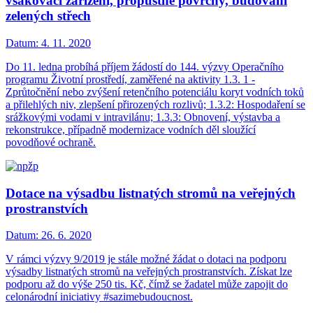
vsakovací zařízení, propustné povrchy, budování
zelených střech
Datum:
4. 11. 2020
Do 11. ledna probíhá příjem žádostí do 144. výzvy Operačního
programu Životní prostředí, zaměřené na aktivity 1.3. 1 -
Zprůtočnění nebo zvýšení retenčního potenciálu koryt vodních toků
a přilehlých niv, zlepšení přirozených rozlivů; 1.3.2: Hospodaření se
srážkovými vodami v intravilánu; 1.3.3: Obnovení, výstavba a
rekonstrukce, případně modernizace vodních děl sloužící
povodňové ochraně.
Dotace na výsadbu listnatých stromů na veřejných
prostranstvích
Datum:
26. 6. 2020
V rámci výzvy 9/2019 je stále možné žádat o dotaci na podporu
výsadby listnatých stromů na veřejných prostranstvích. Získat lze
podporu až do výše 250 tis. Kč, čímž se žadatel může zapojit do
celonárodní iniciativy #sazimebudoucnost.