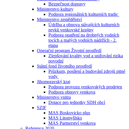
Bezpečnost dopravy
Ministerstvo kultury
Podpora regionálních kulturních tradic
Ministerstvo zemědělství
Údržba a obnova stávajících kulturních
prvků venkovské krajiny
Podpora opatření na drobných vodních
tocích a malých vodních nádržích - 2.
etapa
Operační program Životní prostředí
Zlepšování kvality vod a snižování rizika
povodní
Státní fond životního prostředí
Průzkum, posílení a budování zdrojů pitné
vody
Jihomoravský kraj
Podpora provozu venkovských prodejen
Podpora obnovy venkova
Ministerstvo vnitra
Dotace pro jednotky SDH obcí
SZIF
MAS Boskovicko plus
MAS Litomyšlsko
MAS Partnerství venkova
Reference 2020