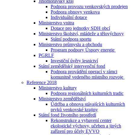
Jihomoravský kraj
Podpora provozu venkovských prodejen
Podpora obnovy venkova
Individuální dotace
Ministerstvo vnitra
Dotace pro jednotky SDH obcí
Ministerstvo školství, mládeže a tělovýchovy
Státní podpora sportu
Ministerstvo průmyslu a obchodu
Program podpory Úspory energie
PGRLF
Investiční úvěry lesnictví
Státní zemědělský intervenční fond
Podpora provádění operací v rámci
komunitně vedeného místního rozvoje
Reference 2018
Ministerstvo kultury
Podpora regionálních kulturních tradic
Ministerstvo zemědělství
Údržba a obnova stávajících kulturních
prvků venkovské krajiny
Státní fond životního prostředí
Rekonstrukce a vybavení center
ekologické výchovy, učeben a jiných
zařízení pro účely EVVO