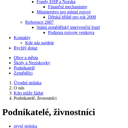
Fondy EHP a Norska
Finanční mechanismy
Ministerstvo pro místní rozvoj
Dětská hřiště pro rok 2008
Reference 2007
Státní zemědělský intervenční fond
Podpora rozvoje venkova
Kontakty
Kde nás najdete
Rychlý dotaz
Obce a města
Školy a Neziskovky
Podnikatelé
Zemědělci
Úvodní stránka
O nás
Kdo může žádat
Podnikatelé, živnostníci
Podnikatelé, živnostníci
první stránka