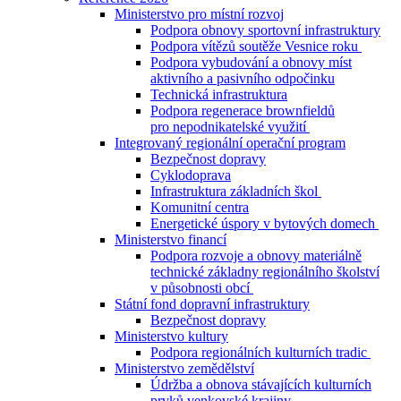
Ministerstvo pro místní rozvoj
Podpora obnovy sportovní infrastruktury
Podpora vítězů soutěže Vesnice roku
Podpora vybudování a obnovy míst
aktivního a pasivního odpočinku
Technická infrastruktura
Podpora regenerace brownfieldů
pro nepodnikatelské využití
Integrovaný regionální operační program
Bezpečnost dopravy
Cyklodoprava
Infrastruktura základních škol
Komunitní centra
Energetické úspory v bytových domech
Ministerstvo financí
Podpora rozvoje a obnovy materiálně
technické základny regionálního školství
v působnosti obcí
Státní fond dopravní infrastruktury
Bezpečnost dopravy
Ministerstvo kultury
Podpora regionálních kulturních tradic
Ministerstvo zemědělství
Údržba a obnova stávajících kulturních
prvků venkovské krajiny