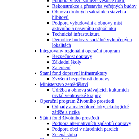
Podpora vítězů soutěže Vesnice roku
Rekonstrukce a přestavba veřejných budov
Obnova drobných sakrálních staveb a
hřbitovů
Podpora vybudování a obnovy míst
aktivního a pasivního odpočinku
Technická infrastruktura
Demolice budov v sociálně vyloučených
lokalitách
Integrovaný regionální operační program
Bezpečnost dopravy
Základní školy
Zateplení
Státní fond dopravní infrastruktury
Zvýšení bezpečnosti dopravy
Ministerstvo zemědělství
Údržba a obnova stávajících kulturních
prvků venkovské krajiny
Operační program Životního prostředí
Odpady a materiálové toky, ekologické
zátěže a rizika
Státní fond životního prostředí
Podpora alternativních způsobů dopravy
Podpora obcí v národních parcích
Zelená stuha