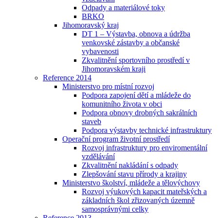
Odpady a materiálové toky
BRKO
Jihomoravský kraj
DT 1 – Výstavba, obnova a údržba
venkovské zástavby a občanské
vybavenosti
Zkvalitnění sportovního prostředí v
Jihomoravském kraji
Reference 2014
Ministerstvo pro místní rozvoj
Podpora zapojení dětí a mládeže do
komunitního života v obci
Podpora obnovy drobných sakrálních
staveb
Podpora výstavby technické infrastruktury
Operační program životní prostředí
Rozvoj infrastruktury pro enviromentální
vzdělávání
Zkvalitnění nakládání s odpady
Zlepšování stavu přírody a krajiny
Ministerstvo školství, mládeže a tělovýchovy
Rozvoj výukových kapacit mateřských a
základních škol zřizovaných územně
samosprávnými celky
Reference 2013