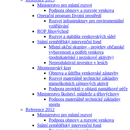
Ministerstvo pro místní rozvoj
Podpora obnovy a rozvoje venkova
Operační program životní prostředí
Rozvoj infrastruktury pro enviromentální
vzdělávání
ROP Jihovýchod
Rozvoj a stabilita venkovských sídel
Státní zemědělský intervenční fond
Místní akční skupiny - projekty občanské
vybavenosti a potřeb venkova
(podnikatelské i neziskové aktivity)
Neproduktivní investice v lesích
Jihomoravský kraj
Obnova a údržba venkovské zástavby
Rozvoj materiálně technické základny
mimoškolních zájmových aktivit
Podpora projektů v oblasti památkové péče
Ministerstvo školství, mládeže a tělovýchovy
Podpora materiálně technické základny
sportu
Reference 2012
Ministerstvo pro místní rozvoj
Podpora obnovy a rozvoje venkova
Státní zemědělský intervenční fond