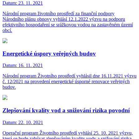
Datum:
23. 11. 2021
Národní program životního prostředí za finanční podpory
Národního plánu obnovy vyhlásí 12.1.2022 výzvu na podporu
efektivního hospodaření se srážkovou vodou na zastavěném území
obcí.
Energetické úspory veřejných budov
Datum:
16. 11. 2021
Národní program Životního prostředí vyhlásil dne 16.11.2021 výzvu
č. 12/2021 na provedení energetické úsporné renovace veřejných
budov.
Zlepšování kvality vod a snižování rizika povodní
Datum:
22. 10. 2021
Operační program Životního prostředí vyhlásí 25. 10. 2021 výzvu,
která se bude zabývat zlepšováním kvality vody a snižování rizika