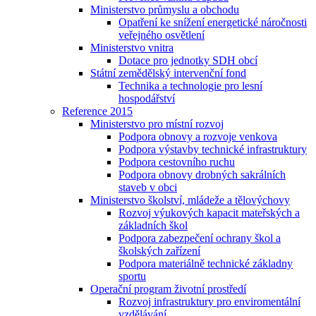
Ministerstvo průmyslu a obchodu
Opatření ke snížení energetické náročnosti
veřejného osvětlení
Ministerstvo vnitra
Dotace pro jednotky SDH obcí
Státní zemědělský intervenční fond
Technika a technologie pro lesní
hospodářství
Reference 2015
Ministerstvo pro místní rozvoj
Podpora obnovy a rozvoje venkova
Podpora výstavby technické infrastruktury
Podpora cestovního ruchu
Podpora obnovy drobných sakrálních
staveb v obci
Ministerstvo školství, mládeže a tělovýchovy
Rozvoj výukových kapacit mateřských a
základních škol
Podpora zabezpečení ochrany škol a
školských zařízení
Podpora materiálně technické základny
sportu
Operační program životní prostředí
Rozvoj infrastruktury pro enviromentální
vzdělávání