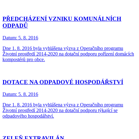
PŘEDCHÁZENÍ VZNIKU KOMUNÁLNÍCH
ODPADŮ
Datum:
5. 8. 2016
Dne 1. 8. 2016 byla vyhlášena výzva z Operačního programu
Životní prostředí 2014-2020 na dotační podporu pořízení domácích
kompostérů pro obce.
DOTACE NA ODPADOVÉ HOSPODÁŘSTVÍ
Datum:
5. 8. 2016
Dne 1. 8. 2016 byla vyhlášena výzva z Operačního programu
Životní prostředí 2014-2020 na dotační podporu týkající se
odpadového hospodářství.
ZELEŇ EXTRAVILÁN