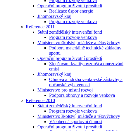
Program rozvoje venkova
Operační program životní prostředí
Realizace úspor energie
Jihomoravský kraj
Program rozvoje venkova
Reference 2011
Státní zemědělský intervenční fond
Program rozvoje venkova
Ministerstvo školství, mládeže a tělovýchovy
Podpora materiálně technické základny
sportu
Operační program životní prostředí
Zlepšování kvality ovzduší a omezování
emisí
Jihomoravský kraj
Obnova a údržba venkovské zástavby a
občanské vybavenosti
Ministerstvo pro místní rozvoj
Podpora obnovy a rozvoje venkova
Reference 2010
Státní zemědělský intervenční fond
Program rozvoje venkova
Ministerstvo školství, mládeže a tělovýchovy
Všeobecná sportovní činnost
Operační program životní prostředí