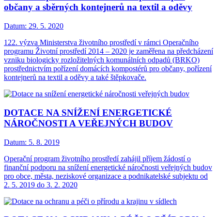
občany a sběrných kontejnerů na textil a oděvy
Datum:
29. 5. 2020
122. výzva Ministerstva životního prostředí v rámci Operačního
programu Životní prostředí 2014 – 2020 je zaměřena na předcházení
vzniku biologicky rozložitelných komunálních odpadů (BRKO)
prostřednictvím pořízení domácích kompostérů pro občany, pořízení
kontejnerů na textil a oděvy a také štěpkovače.
DOTACE NA SNÍŽENÍ ENERGETICKÉ
NÁROČNOSTI A VEŘEJNÝCH BUDOV
Datum:
5. 8. 2019
Operační program životního prostředí zahájil příjem žádostí o
finanční podporu na snížení energetické náročnosti veřejných budov
pro obce, města, neziskové organizace a podnikatelské subjektu od
2. 5. 2019 do 3. 2. 2020