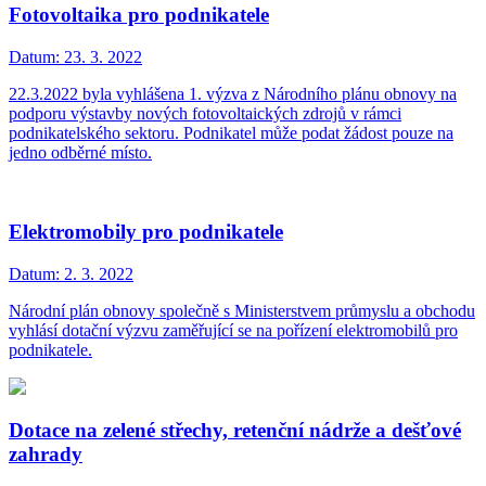
Fotovoltaika pro podnikatele
Datum:
23. 3. 2022
22.3.2022 byla vyhlášena 1. výzva z Národního plánu obnovy na
podporu výstavby nových fotovoltaických zdrojů v rámci
podnikatelského sektoru. Podnikatel může podat žádost pouze na
jedno odběrné místo.
Elektromobily pro podnikatele
Datum:
2. 3. 2022
Národní plán obnovy společně s Ministerstvem průmyslu a obchodu
vyhlásí dotační výzvu zaměřující se na pořízení elektromobilů pro
podnikatele.
Dotace na zelené střechy, retenční nádrže a dešťové
zahrady