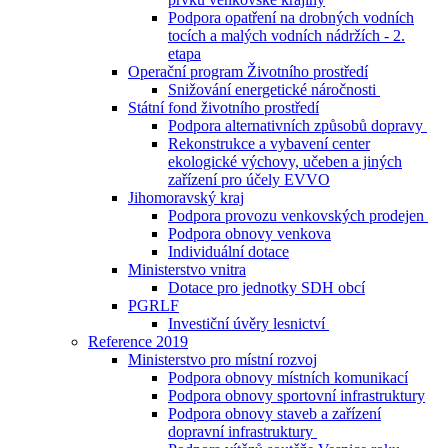
Podpora opatření na drobných vodních
tocích a malých vodních nádržích - 2.
etapa
Operační program Životního prostředí
Snižování energetické náročnosti
Státní fond životního prostředí
Podpora alternativních způsobů dopravy
Rekonstrukce a vybavení center
ekologické výchovy, učeben a jiných
zařízení pro účely EVVO
Jihomoravský kraj
Podpora provozu venkovských prodejen
Podpora obnovy venkova
Individuální dotace
Ministerstvo vnitra
Dotace pro jednotky SDH obcí
PGRLF
Investiční úvěry lesnictví
Reference 2019
Ministerstvo pro místní rozvoj
Podpora obnovy místních komunikací
Podpora obnovy sportovní infrastruktury
Podpora obnovy staveb a zařízení
dopravní infrastruktury