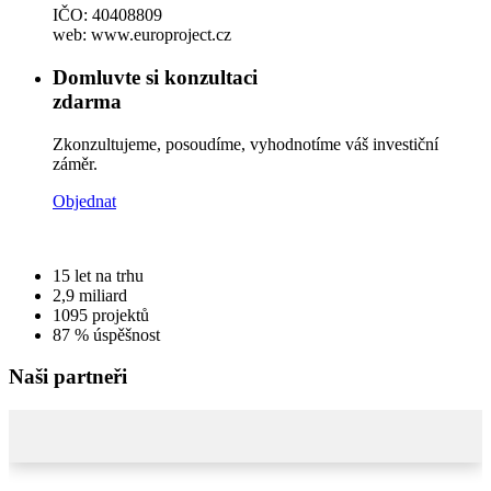
IČO: 40408809
web: www.europroject.cz
Domluvte si konzultaci
zdarma
Zkonzultujeme, posoudíme, vyhodnotíme váš investiční
záměr.
Objednat
15
let na trhu
2,9
miliard
1095
projektů
87 %
úspěšnost
Naši partneři