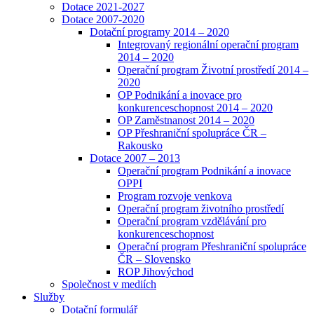
Dotace 2021-2027
Dotace 2007-2020
Dotační programy 2014 – 2020
Integrovaný regionální operační program
2014 – 2020
Operační program Životní prostředí 2014 –
2020
OP Podnikání a inovace pro
konkurenceschopnost 2014 – 2020
OP Zaměstnanost 2014 – 2020
OP Přeshraniční spolupráce ČR –
Rakousko
Dotace 2007 – 2013
Operační program Podnikání a inovace
OPPI
Program rozvoje venkova
Operační program životního prostředí
Operační program vzdělávání pro
konkurenceschopnost
Operační program Přeshraniční spolupráce
ČR – Slovensko
ROP Jihovýchod
Společnost v mediích
Služby
Dotační formulář