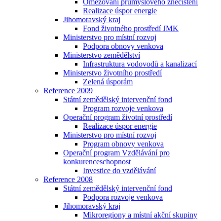
Omezování průmyslového znečištění
Realizace úspor energie
Jihomoravský kraj
Fond životného prostředí JMK
Ministerstvo pro místní rozvoj
Podpora obnovy venkova
Ministerstvo zemědělství
Infrastruktura vodovodů a kanalizací
Ministerstvo životního prostředí
Zelená úsporám
Reference 2009
Státní zemědělský intervenční fond
Program rozvoje venkova
Operační program životní prostředí
Realizace úspor energie
Ministerstvo pro místní rozvoj
Program obnovy venkova
Operační program Vzdělávání pro
konkurenceschopnost
Investice do vzdělávání
Reference 2008
Státní zemědělský intervenční fond
Podpora rozvoje venkova
Jihomoravský kraj
Mikroregiony a místní akční skupiny