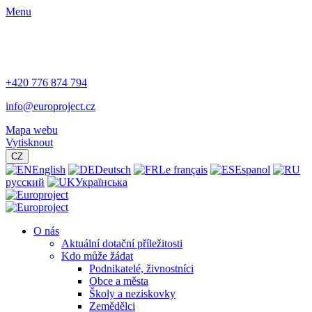
Menu
+420 776 874 794
info@europroject.cz
Mapa webu
Vytisknout
CZ
English
Deutsch
Le français
Espanol
русский
Українська
O nás
Aktuální dotační příležitosti
Kdo může žádat
Podnikatelé, živnostníci
Obce a města
Školy a neziskovky
Zemědělci