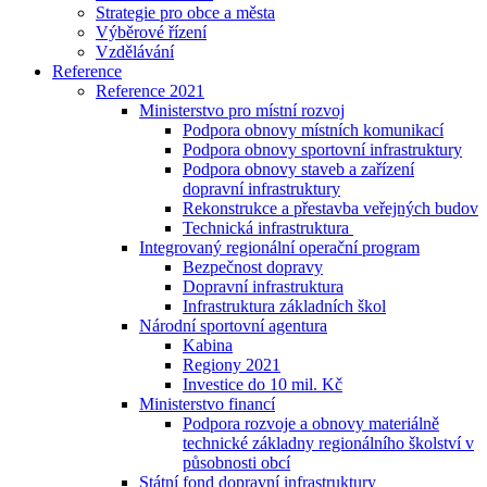
Strategie pro obce a města
Výběrové řízení
Vzdělávání
Reference
Reference 2021
Ministerstvo pro místní rozvoj
Podpora obnovy místních komunikací
Podpora obnovy sportovní infrastruktury
Podpora obnovy staveb a zařízení
dopravní infrastruktury
Rekonstrukce a přestavba veřejných budov
Technická infrastruktura
Integrovaný regionální operační program
Bezpečnost dopravy
Dopravní infrastruktura
Infrastruktura základních škol
Národní sportovní agentura
Kabina
Regiony 2021
Investice do 10 mil. Kč
Ministerstvo financí
Podpora rozvoje a obnovy materiálně
technické základny regionálního školství v
působnosti obcí
Státní fond dopravní infrastruktury