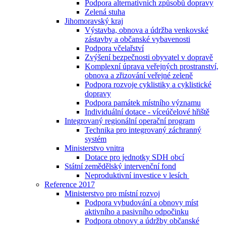
Podpora alternativních způsobů dopravy
Zelená stuha
Jihomoravský kraj
Výstavba, obnova a údržba venkovské
zástavby a občanské vybavenosti
Podpora včelařství
Zvýšení bezpečnosti obyvatel v dopravě
Komplexní úprava veřejných prostranství,
obnova a zřizování veřejné zeleně
Podpora rozvoje cyklistiky a cyklistické
dopravy
Podpora památek místního významu
Individuální dotace - víceúčelové hřiště
Integrovaný regionální operační program
Technika pro integrovaný záchranný
systém
Ministerstvo vnitra
Dotace pro jednotky SDH obcí
Státní zemědělský intervenční fond
Neproduktivní investice v lesích
Reference 2017
Ministerstvo pro místní rozvoj
Podpora vybudování a obnovy míst
aktivního a pasivního odpočinku
Podpora obnovy a údržby občanské