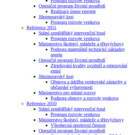
Program rozvoje venkova
Operační program životní prostředí
Realizace úspor energie
Jihomoravský kraj
Program rozvoje venkova
Reference 2011
Státní zemědělský intervenční fond
Program rozvoje venkova
Ministerstvo školství, mládeže a tělovýchovy
Podpora materiálně technické základny
sportu
Operační program životní prostředí
Zlepšování kvality ovzduší a omezování
emisí
Jihomoravský kraj
Obnova a údržba venkovské zástavby a
občanské vybavenosti
Ministerstvo pro místní rozvoj
Podpora obnovy a rozvoje venkova
Reference 2010
Státní zemědělský intervenční fond
Program rozvoje venkova
Ministerstvo školství, mládeže a tělovýchovy
Všeobecná sportovní činnost
Operační program životní prostředí