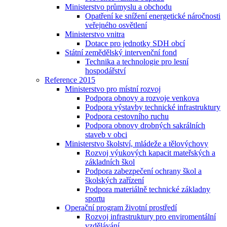
Ministerstvo průmyslu a obchodu
Opatření ke snížení energetické náročnosti
veřejného osvětlení
Ministerstvo vnitra
Dotace pro jednotky SDH obcí
Státní zemědělský intervenční fond
Technika a technologie pro lesní
hospodářství
Reference 2015
Ministerstvo pro místní rozvoj
Podpora obnovy a rozvoje venkova
Podpora výstavby technické infrastruktury
Podpora cestovního ruchu
Podpora obnovy drobných sakrálních
staveb v obci
Ministerstvo školství, mládeže a tělovýchovy
Rozvoj výukových kapacit mateřských a
základních škol
Podpora zabezpečení ochrany škol a
školských zařízení
Podpora materiálně technické základny
sportu
Operační program životní prostředí
Rozvoj infrastruktury pro enviromentální
vzdělávání