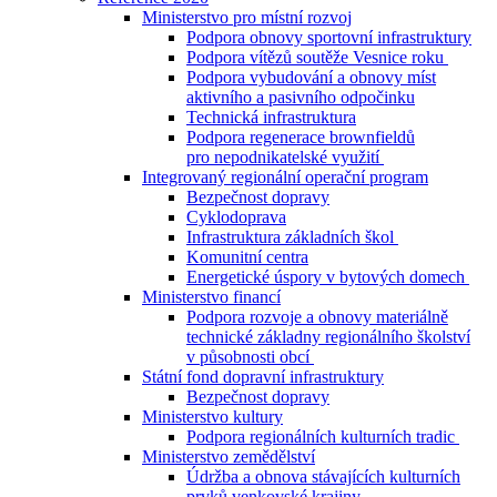
Ministerstvo pro místní rozvoj
Podpora obnovy sportovní infrastruktury
Podpora vítězů soutěže Vesnice roku
Podpora vybudování a obnovy míst
aktivního a pasivního odpočinku
Technická infrastruktura
Podpora regenerace brownfieldů
pro nepodnikatelské využití
Integrovaný regionální operační program
Bezpečnost dopravy
Cyklodoprava
Infrastruktura základních škol
Komunitní centra
Energetické úspory v bytových domech
Ministerstvo financí
Podpora rozvoje a obnovy materiálně
technické základny regionálního školství
v působnosti obcí
Státní fond dopravní infrastruktury
Bezpečnost dopravy
Ministerstvo kultury
Podpora regionálních kulturních tradic
Ministerstvo zemědělství
Údržba a obnova stávajících kulturních
prvků venkovské krajiny