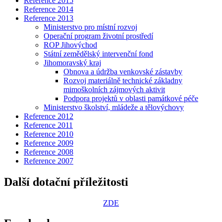
Reference 2015
Reference 2014
Reference 2013
Ministerstvo pro místní rozvoj
Operační program životní prostředí
ROP Jihovýchod
Státní zemědělský intervenční fond
Jihomoravský kraj
Obnova a údržba venkovské zástavby
Rozvoj materiálně technické základny
mimoškolních zájmových aktivit
Podpora projektů v oblasti památkové péče
Ministerstvo školství, mládeže a tělovýchovy
Reference 2012
Reference 2011
Reference 2010
Reference 2009
Reference 2008
Reference 2007
Další dotační příležitosti
ZDE