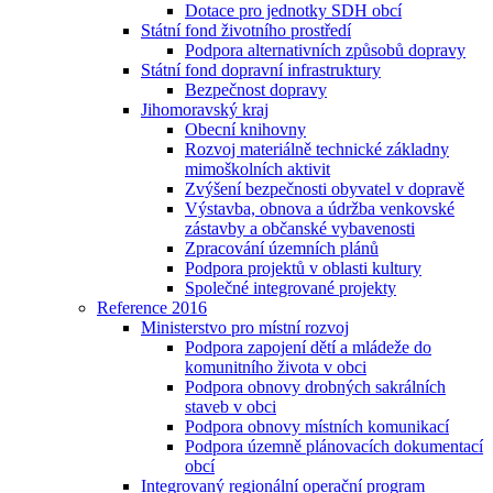
Dotace pro jednotky SDH obcí
Státní fond životního prostředí
Podpora alternativních způsobů dopravy
Státní fond dopravní infrastruktury
Bezpečnost dopravy
Jihomoravský kraj
Obecní knihovny
Rozvoj materiálně technické základny
mimoškolních aktivit
Zvýšení bezpečnosti obyvatel v dopravě
Výstavba, obnova a údržba venkovské
zástavby a občanské vybavenosti
Zpracování územních plánů
Podpora projektů v oblasti kultury
Společné integrované projekty
Reference 2016
Ministerstvo pro místní rozvoj
Podpora zapojení dětí a mládeže do
komunitního života v obci
Podpora obnovy drobných sakrálních
staveb v obci
Podpora obnovy místních komunikací
Podpora územně plánovacích dokumentací
obcí
Integrovaný regionální operační program