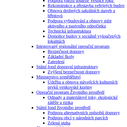
Podpora vítězů soutěže Vesnice roku
Rekonstrukce a přestavba veřejných budov
Obnova drobných sakrálních staveb a
hřbitovů
Podpora vybudování a obnovy míst
aktivního a pasivního odpočinku
Technická infrastruktura
Demolice budov v sociálně vyloučených
lokalitách
Integrovaný regionální operační program
Bezpečnost dopravy
Základní školy
Zateplení
Státní fond dopravní infrastruktury
Zvýšení bezpečnosti dopravy
Ministerstvo zemědělství
Údržba a obnova stávajících kulturních
prvků venkovské krajiny
Operační program Životního prostředí
Odpady a materiálové toky, ekologické
zátěže a rizika
Státní fond životního prostředí
Podpora alternativních způsobů dopravy
Podpora obcí v národních parcích
Zelená stuha