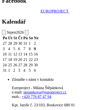
Facebook
EUROPROJECT
Kalendář
Srpen
2026
Po
Út
St
Čt
Pá
So
Ne
27
28
29
30
31
1
2
3
4
5
6
7
8
9
10
11
12
13
14
15
16
17
18
19
20
21
22
23
24
25
26
27
28
29
30
31
1
2
3
4
5
6
Zůstaňte s námi v kontaktu
Europroject - Milana Štěpánková
e-mail:
stepankova@europroject.cz
mob.:
+420 776 87 47 94
Kpt. Jaroše č. 23/103, Boskovice 680 01