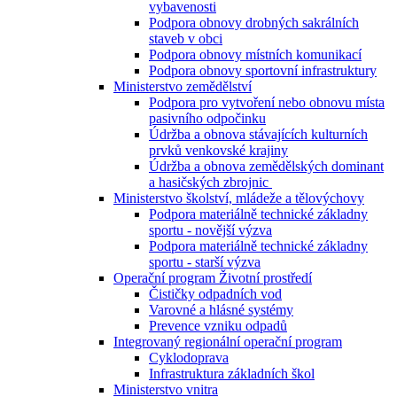
vybavenosti
Podpora obnovy drobných sakrálních
staveb v obci
Podpora obnovy místních komunikací
Podpora obnovy sportovní infrastruktury
Ministerstvo zemědělství
Podpora pro vytvoření nebo obnovu místa
pasivního odpočinku
Údržba a obnova stávajících kulturních
prvků venkovské krajiny
Údržba a obnova zemědělských dominant
a hasičských zbrojnic
Ministerstvo školství, mládeže a tělovýchovy
Podpora materiálně technické základny
sportu - novější výzva
Podpora materiálně technické základny
sportu - starší výzva
Operační program Životní prostředí
Čističky odpadních vod
Varovné a hlásné systémy
Prevence vzniku odpadů
Integrovaný regionální operační program
Cyklodoprava
Infrastruktura základních škol
Ministerstvo vnitra