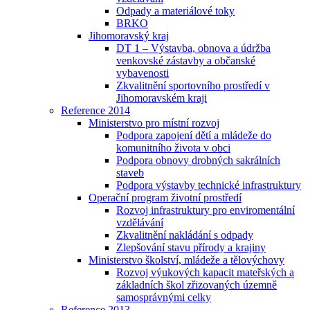
Odpady a materiálové toky
BRKO
Jihomoravský kraj
DT 1 – Výstavba, obnova a údržba
venkovské zástavby a občanské
vybavenosti
Zkvalitnění sportovního prostředí v
Jihomoravském kraji
Reference 2014
Ministerstvo pro místní rozvoj
Podpora zapojení dětí a mládeže do
komunitního života v obci
Podpora obnovy drobných sakrálních
staveb
Podpora výstavby technické infrastruktury
Operační program životní prostředí
Rozvoj infrastruktury pro enviromentální
vzdělávání
Zkvalitnění nakládání s odpady
Zlepšování stavu přírody a krajiny
Ministerstvo školství, mládeže a tělovýchovy
Rozvoj výukových kapacit mateřských a
základních škol zřizovaných územně
samosprávnými celky
Reference 2013