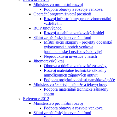
Ministerstvo pro místní rozvoj
Podpora obnovy a rozvoje venkova
Operační program životní prostředí
Rozvoj infrastruktury pro enviromentální
vzdělávání
ROP Jihovýchod
Rozvoj a stabilita venkovských sídel
Státní zemědělský intervenční fond
Místní akční skupiny - projekty občanské
vybavenosti a potřeb venkova
(podnikatelské i neziskové aktivity)
Neproduktivní investice v lesích
Jihomoravský kraj
Obnova a údržba venkovské zástavby
Rozvoj materiálně technické základny
mimoškolních zájmových aktivit
Podpora projektů v oblasti památkové péče
Ministerstvo školství, mládeže a tělovýchovy
Podpora materiálně technické základny
sportu
Reference 2012
Ministerstvo pro místní rozvoj
Podpora obnovy a rozvoje venkova
Státní zemědělský intervenční fond