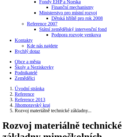
Fondy EHP a Norska
Finanční mechanismy
Ministerstvo pro místní rozvoj
Dětská hřiště pro rok 2008
Reference 2007
Státní zemědělský intervenční fond
Podpora rozvoje venkova
Kontakty
Kde nás najdete
Rychlý dotaz
Obce a města
Školy a Neziskovky
Podnikatelé
Zemědělci
Úvodní stránka
Reference
Reference 2013
Jihomoravský kraj
Rozvoj materiálně technické základny...
Rozvoj materiálně technické
základny mimoškolních