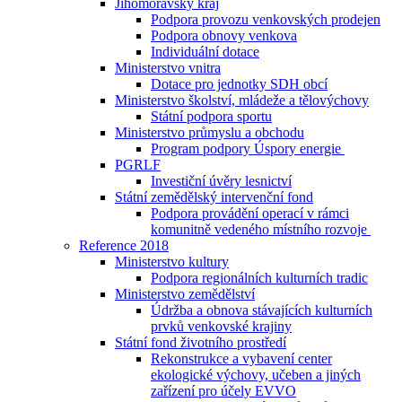
Jihomoravský kraj
Podpora provozu venkovských prodejen
Podpora obnovy venkova
Individuální dotace
Ministerstvo vnitra
Dotace pro jednotky SDH obcí
Ministerstvo školství, mládeže a tělovýchovy
Státní podpora sportu
Ministerstvo průmyslu a obchodu
Program podpory Úspory energie
PGRLF
Investiční úvěry lesnictví
Státní zemědělský intervenční fond
Podpora provádění operací v rámci
komunitně vedeného místního rozvoje
Reference 2018
Ministerstvo kultury
Podpora regionálních kulturních tradic
Ministerstvo zemědělství
Údržba a obnova stávajících kulturních
prvků venkovské krajiny
Státní fond životního prostředí
Rekonstrukce a vybavení center
ekologické výchovy, učeben a jiných
zařízení pro účely EVVO