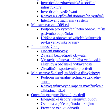
Investice do zdravotnické a sociální
infrastruktury
Investice do vzdělávání
Rozvoj a zlepšování dopravních systémů
Integrovaný záchranný systém
Ministerstvo zemědělství
Podpora pro vytvoření nebo obnovu místa
pasivního odpočinku
Údržba a obnova stávajících kulturních
prvků venkovské krajiny
Jihomoravský kraj
Obecní knihovny
Zvýšení bezpečnosti obyvatel
Výstavba, obnova a údržba venkovské
zástavby a občanské vybavenosti
Zkvalitnění sportovního prostředí
Ministerstvo školství, mládeže a tělovýchovy
Podpora materiálně technické základny
sportu
Rozvoj výukových kapacit mateřských a
základních škol
Operační program životní prostředí
Energetické úspory veřejných budov
Ochrana a péče o přírodu a krajinu
Prevence vzniku odpadů