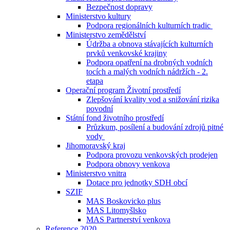
Bezpečnost dopravy
Ministerstvo kultury
Podpora regionálních kulturních tradic
Ministerstvo zemědělství
Údržba a obnova stávajících kulturních
prvků venkovské krajiny
Podpora opatření na drobných vodních
tocích a malých vodních nádržích - 2.
etapa
Operační program Životní prostředí
Zlepšování kvality vod a snižování rizika
povodní
Státní fond životního prostředí
Průzkum, posílení a budování zdrojů pitné
vody
Jihomoravský kraj
Podpora provozu venkovských prodejen
Podpora obnovy venkova
Ministerstvo vnitra
Dotace pro jednotky SDH obcí
SZIF
MAS Boskovicko plus
MAS Litomyšlsko
MAS Partnerství venkova
Reference 2020