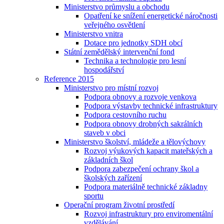
Ministerstvo průmyslu a obchodu
Opatření ke snížení energetické náročnosti
veřejného osvětlení
Ministerstvo vnitra
Dotace pro jednotky SDH obcí
Státní zemědělský intervenční fond
Technika a technologie pro lesní
hospodářství
Reference 2015
Ministerstvo pro místní rozvoj
Podpora obnovy a rozvoje venkova
Podpora výstavby technické infrastruktury
Podpora cestovního ruchu
Podpora obnovy drobných sakrálních
staveb v obci
Ministerstvo školství, mládeže a tělovýchovy
Rozvoj výukových kapacit mateřských a
základních škol
Podpora zabezpečení ochrany škol a
školských zařízení
Podpora materiálně technické základny
sportu
Operační program životní prostředí
Rozvoj infrastruktury pro enviromentální
vzdělávání