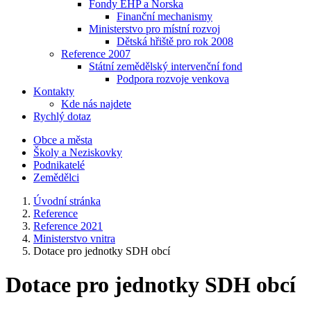
Fondy EHP a Norska
Finanční mechanismy
Ministerstvo pro místní rozvoj
Dětská hřiště pro rok 2008
Reference 2007
Státní zemědělský intervenční fond
Podpora rozvoje venkova
Kontakty
Kde nás najdete
Rychlý dotaz
Obce a města
Školy a Neziskovky
Podnikatelé
Zemědělci
Úvodní stránka
Reference
Reference 2021
Ministerstvo vnitra
Dotace pro jednotky SDH obcí
Dotace pro jednotky SDH obcí