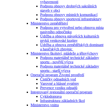
vybavenosti
Podpora obnovy drobných sakrálních
staveb v obci
Podpora obnovy místních komunikací
Podpora obnovy sportovní infrastruktury
Ministerstvo zemědělství
Podpora pro vytvoření nebo obnovu místa
pasivního odpočinku
Údržba a obnova stávajících kulturních
prvků venkovské krajiny
Údržba a obnova zemědělských dominant
a hasičských zbrojnic
Ministerstvo školství, mládeže a tělovýchovy
Podpora materiálně technické základny
sportu - novější výzva
Podpora materiálně technické základny
sportu - starší výzva
Operační program Životní prostředí
Čističky odpadních vod
Varovné a hlásné systémy
Prevence vzniku odpadů
Integrovaný regionální operační program
Cyklodoprava
Infrastruktura základních škol
Ministerstvo vnitra