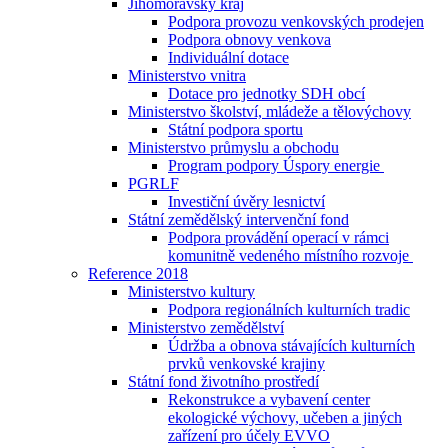
Jihomoravský kraj
Podpora provozu venkovských prodejen
Podpora obnovy venkova
Individuální dotace
Ministerstvo vnitra
Dotace pro jednotky SDH obcí
Ministerstvo školství, mládeže a tělovýchovy
Státní podpora sportu
Ministerstvo průmyslu a obchodu
Program podpory Úspory energie
PGRLF
Investiční úvěry lesnictví
Státní zemědělský intervenční fond
Podpora provádění operací v rámci
komunitně vedeného místního rozvoje
Reference 2018
Ministerstvo kultury
Podpora regionálních kulturních tradic
Ministerstvo zemědělství
Údržba a obnova stávajících kulturních
prvků venkovské krajiny
Státní fond životního prostředí
Rekonstrukce a vybavení center
ekologické výchovy, učeben a jiných
zařízení pro účely EVVO