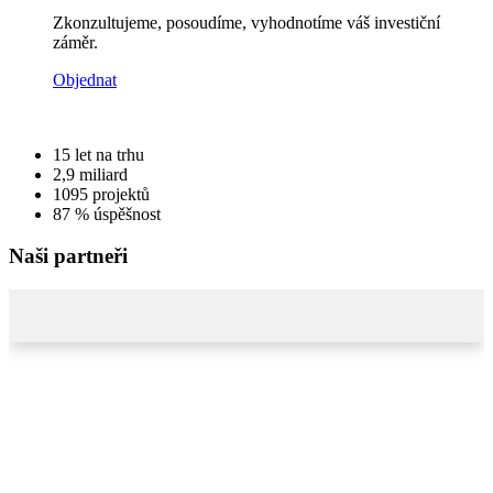
Zkonzultujeme, posoudíme, vyhodnotíme váš investiční
záměr.
Objednat
15
let na trhu
2,9
miliard
1095
projektů
87 %
úspěšnost
Naši partneři