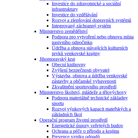
Investice do zdravotnické a sociální
infrastruktury
Investice do vzdělávání
Rozvoj a zlepšování dopravních systémů
Integrovaný záchranný systém
Ministerstvo zemědělství
Podpora pro vytvoření nebo obnovu místa
pasivního odpočinku
Údržba a obnova stávajících kulturních
prvků venkovské krajiny
Jihomoravský kraj
Obecní knihovny
Zvýšení bezpečnosti obyvatel
Výstavba, obnova a údržba venkovské
zástavby a občanské vybavenosti
Zkvalitnění sportovního prostředí
Ministerstvo školství, mládeže a tělovýchovy
Podpora materiálně technické základny
sportu
Rozvoj výukových kapacit mateřských a
základních škol
Operační program životní prostředí
Energetické úspory veřejných budov
Ochrana a péče o přírodu a krajinu
Prevence vzniku odpadů