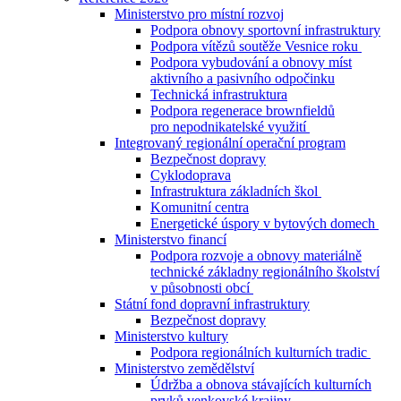
Ministerstvo pro místní rozvoj
Podpora obnovy sportovní infrastruktury
Podpora vítězů soutěže Vesnice roku
Podpora vybudování a obnovy míst
aktivního a pasivního odpočinku
Technická infrastruktura
Podpora regenerace brownfieldů
pro nepodnikatelské využití
Integrovaný regionální operační program
Bezpečnost dopravy
Cyklodoprava
Infrastruktura základních škol
Komunitní centra
Energetické úspory v bytových domech
Ministerstvo financí
Podpora rozvoje a obnovy materiálně
technické základny regionálního školství
v působnosti obcí
Státní fond dopravní infrastruktury
Bezpečnost dopravy
Ministerstvo kultury
Podpora regionálních kulturních tradic
Ministerstvo zemědělství
Údržba a obnova stávajících kulturních
prvků venkovské krajiny