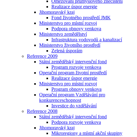
Omezování průmyslového znečištění
Realizace úspor energie
Jihomoravský kraj
Fond životného prostředí JMK
Ministerstvo pro místní rozvoj
Podpora obnovy venkova
Ministerstvo zemědělství
Infrastruktura vodovodů a kanalizací
Ministerstvo životního prostředí
Zelená úsporám
Reference 2009
Státní zemědělský intervenční fond
Program rozvoje venkova
Operační program životní prostředí
Realizace úspor energie
Ministerstvo pro místní rozvoj
Program obnovy venkova
Operační program Vzdělávání pro
konkurenceschopnost
Investice do vzdělávání
Reference 2008
Státní zemědělský intervenční fond
Podpora rozvoje venkova
Jihomoravský kraj
Mikroregiony a místní akční skupiny