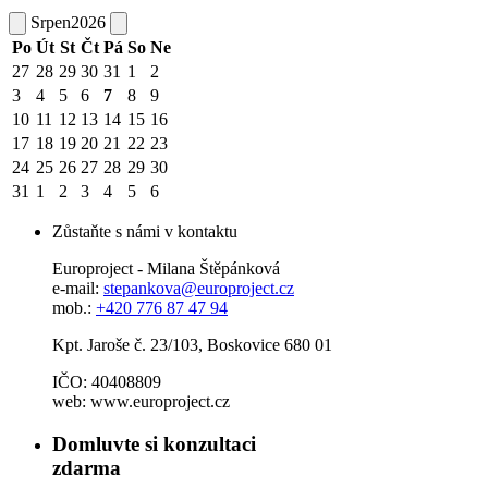
Srpen
2026
Po
Út
St
Čt
Pá
So
Ne
27
28
29
30
31
1
2
3
4
5
6
7
8
9
10
11
12
13
14
15
16
17
18
19
20
21
22
23
24
25
26
27
28
29
30
31
1
2
3
4
5
6
Zůstaňte s námi v kontaktu
Europroject - Milana Štěpánková
e-mail:
stepankova@europroject.cz
mob.:
+420 776 87 47 94
Kpt. Jaroše č. 23/103, Boskovice 680 01
IČO: 40408809
web: www.europroject.cz
Domluvte si konzultaci
zdarma