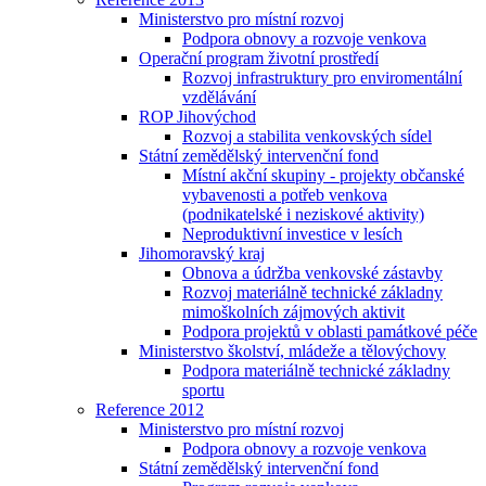
Ministerstvo pro místní rozvoj
Podpora obnovy a rozvoje venkova
Operační program životní prostředí
Rozvoj infrastruktury pro enviromentální
vzdělávání
ROP Jihovýchod
Rozvoj a stabilita venkovských sídel
Státní zemědělský intervenční fond
Místní akční skupiny - projekty občanské
vybavenosti a potřeb venkova
(podnikatelské i neziskové aktivity)
Neproduktivní investice v lesích
Jihomoravský kraj
Obnova a údržba venkovské zástavby
Rozvoj materiálně technické základny
mimoškolních zájmových aktivit
Podpora projektů v oblasti památkové péče
Ministerstvo školství, mládeže a tělovýchovy
Podpora materiálně technické základny
sportu
Reference 2012
Ministerstvo pro místní rozvoj
Podpora obnovy a rozvoje venkova
Státní zemědělský intervenční fond