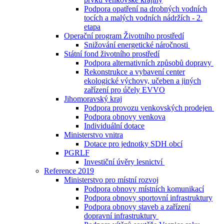
Podpora opatření na drobných vodních
tocích a malých vodních nádržích - 2.
etapa
Operační program Životního prostředí
Snižování energetické náročnosti
Státní fond životního prostředí
Podpora alternativních způsobů dopravy
Rekonstrukce a vybavení center
ekologické výchovy, učeben a jiných
zařízení pro účely EVVO
Jihomoravský kraj
Podpora provozu venkovských prodejen
Podpora obnovy venkova
Individuální dotace
Ministerstvo vnitra
Dotace pro jednotky SDH obcí
PGRLF
Investiční úvěry lesnictví
Reference 2019
Ministerstvo pro místní rozvoj
Podpora obnovy místních komunikací
Podpora obnovy sportovní infrastruktury
Podpora obnovy staveb a zařízení
dopravní infrastruktury