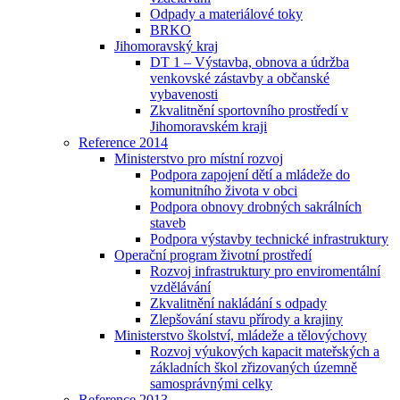
Odpady a materiálové toky
BRKO
Jihomoravský kraj
DT 1 – Výstavba, obnova a údržba
venkovské zástavby a občanské
vybavenosti
Zkvalitnění sportovního prostředí v
Jihomoravském kraji
Reference 2014
Ministerstvo pro místní rozvoj
Podpora zapojení dětí a mládeže do
komunitního života v obci
Podpora obnovy drobných sakrálních
staveb
Podpora výstavby technické infrastruktury
Operační program životní prostředí
Rozvoj infrastruktury pro enviromentální
vzdělávání
Zkvalitnění nakládání s odpady
Zlepšování stavu přírody a krajiny
Ministerstvo školství, mládeže a tělovýchovy
Rozvoj výukových kapacit mateřských a
základních škol zřizovaných územně
samosprávnými celky
Reference 2013