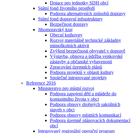
Dotace pro jednotky SDH obcí
Státní fond životního prostředí
Podpora alternativních způsobů dopravy
Státní fond dopravní infrastruktury
Bezpečnost dopravy
Jihomoravský kraj
Obecní knihovny
Rozvoj materiálně technické základny
mimoškolních aktivit
Zvýšení bezpečnosti obyvatel v dopravě
Výstavba, obnova a údržba venkovské
zástavby a občanské vybavenosti
Zpracování územních plánů
Podpora projektů v oblasti kultury
Společné integrované projekty
Reference 2016
Ministerstvo pro místní rozvoj
Podpora zapojení dětí a mládeže do
komunitního života v obci
Podpora obnovy drobných sakrálních
staveb v obci
Podpora obnovy místních komunikací
Podpora územně plánovacích dokumentací
obcí
Integrovaný regionální operační program