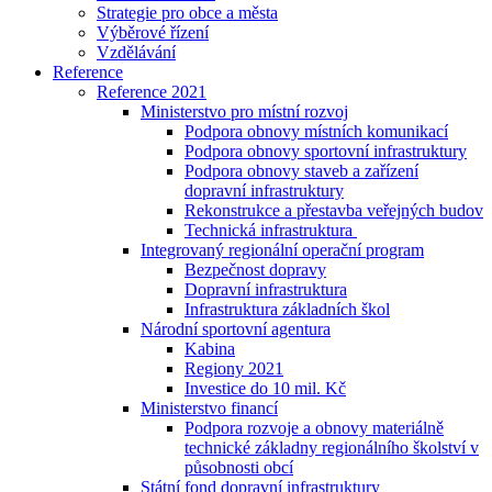
Strategie pro obce a města
Výběrové řízení
Vzdělávání
Reference
Reference 2021
Ministerstvo pro místní rozvoj
Podpora obnovy místních komunikací
Podpora obnovy sportovní infrastruktury
Podpora obnovy staveb a zařízení
dopravní infrastruktury
Rekonstrukce a přestavba veřejných budov
Technická infrastruktura
Integrovaný regionální operační program
Bezpečnost dopravy
Dopravní infrastruktura
Infrastruktura základních škol
Národní sportovní agentura
Kabina
Regiony 2021
Investice do 10 mil. Kč
Ministerstvo financí
Podpora rozvoje a obnovy materiálně
technické základny regionálního školství v
působnosti obcí
Státní fond dopravní infrastruktury