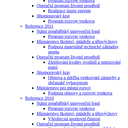
Program rozvoje venkova
Operační program životní prostředí
Realizace úspor energie
Jihomoravský kraj
Program rozvoje venkova
Reference 2011
Státní zemědělský intervenční fond
Program rozvoje venkova
Ministerstvo školství, mládeže a tělovýchovy
Podpora materiálně technické základny
sportu
Operační program životní prostředí
Zlepšování kvality ovzduší a omezování
emisí
Jihomoravský kraj
Obnova a údržba venkovské zástavby a
občanské vybavenosti
Ministerstvo pro místní rozvoj
Podpora obnovy a rozvoje venkova
Reference 2010
Státní zemědělský intervenční fond
Program rozvoje venkova
Ministerstvo školství, mládeže a tělovýchovy
Všeobecná sportovní činnost
Operační program životní prostředí