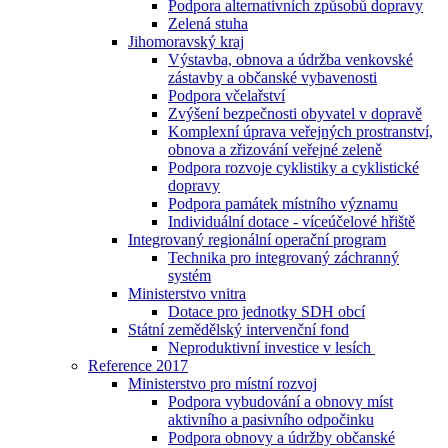
Podpora alternativních způsobů dopravy
Zelená stuha
Jihomoravský kraj
Výstavba, obnova a údržba venkovské
zástavby a občanské vybavenosti
Podpora včelařství
Zvýšení bezpečnosti obyvatel v dopravě
Komplexní úprava veřejných prostranství,
obnova a zřizování veřejné zeleně
Podpora rozvoje cyklistiky a cyklistické
dopravy
Podpora památek místního významu
Individuální dotace - víceúčelové hřiště
Integrovaný regionální operační program
Technika pro integrovaný záchranný
systém
Ministerstvo vnitra
Dotace pro jednotky SDH obcí
Státní zemědělský intervenční fond
Neproduktivní investice v lesích
Reference 2017
Ministerstvo pro místní rozvoj
Podpora vybudování a obnovy míst
aktivního a pasivního odpočinku
Podpora obnovy a údržby občanské