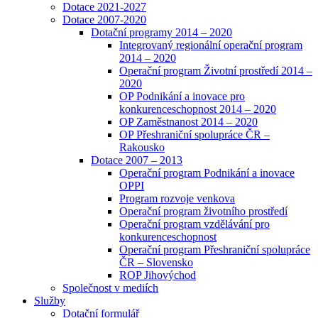
Dotace 2021-2027
Dotace 2007-2020
Dotační programy 2014 – 2020
Integrovaný regionální operační program
2014 – 2020
Operační program Životní prostředí 2014 –
2020
OP Podnikání a inovace pro
konkurenceschopnost 2014 – 2020
OP Zaměstnanost 2014 – 2020
OP Přeshraniční spolupráce ČR –
Rakousko
Dotace 2007 – 2013
Operační program Podnikání a inovace
OPPI
Program rozvoje venkova
Operační program životního prostředí
Operační program vzdělávání pro
konkurenceschopnost
Operační program Přeshraniční spolupráce
ČR – Slovensko
ROP Jihovýchod
Společnost v mediích
Služby
Dotační formulář