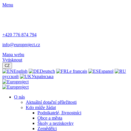
Menu
+420 776 874 794
info@europroject.cz
Mapa webu
Vytisknout
CZ
English
Deutsch
Le français
Espanol
русский
Українська
O nás
Aktuální dotační příležitosti
Kdo může žádat
Podnikatelé, živnostníci
Obce a města
Školy a neziskovky
Zemědělci