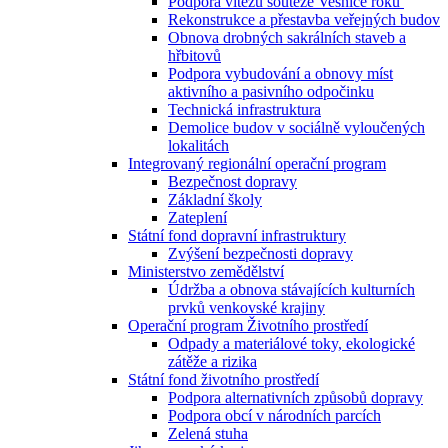
Podpora vítězů soutěže Vesnice roku
Rekonstrukce a přestavba veřejných budov
Obnova drobných sakrálních staveb a
hřbitovů
Podpora vybudování a obnovy míst
aktivního a pasivního odpočinku
Technická infrastruktura
Demolice budov v sociálně vyloučených
lokalitách
Integrovaný regionální operační program
Bezpečnost dopravy
Základní školy
Zateplení
Státní fond dopravní infrastruktury
Zvýšení bezpečnosti dopravy
Ministerstvo zemědělství
Údržba a obnova stávajících kulturních
prvků venkovské krajiny
Operační program Životního prostředí
Odpady a materiálové toky, ekologické
zátěže a rizika
Státní fond životního prostředí
Podpora alternativních způsobů dopravy
Podpora obcí v národních parcích
Zelená stuha