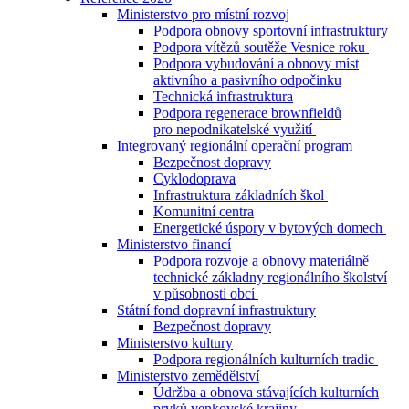
Ministerstvo pro místní rozvoj
Podpora obnovy sportovní infrastruktury
Podpora vítězů soutěže Vesnice roku
Podpora vybudování a obnovy míst
aktivního a pasivního odpočinku
Technická infrastruktura
Podpora regenerace brownfieldů
pro nepodnikatelské využití
Integrovaný regionální operační program
Bezpečnost dopravy
Cyklodoprava
Infrastruktura základních škol
Komunitní centra
Energetické úspory v bytových domech
Ministerstvo financí
Podpora rozvoje a obnovy materiálně
technické základny regionálního školství
v působnosti obcí
Státní fond dopravní infrastruktury
Bezpečnost dopravy
Ministerstvo kultury
Podpora regionálních kulturních tradic
Ministerstvo zemědělství
Údržba a obnova stávajících kulturních
prvků venkovské krajiny