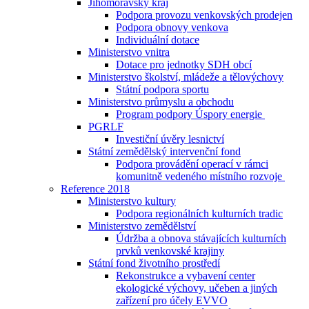
Jihomoravský kraj
Podpora provozu venkovských prodejen
Podpora obnovy venkova
Individuální dotace
Ministerstvo vnitra
Dotace pro jednotky SDH obcí
Ministerstvo školství, mládeže a tělovýchovy
Státní podpora sportu
Ministerstvo průmyslu a obchodu
Program podpory Úspory energie
PGRLF
Investiční úvěry lesnictví
Státní zemědělský intervenční fond
Podpora provádění operací v rámci
komunitně vedeného místního rozvoje
Reference 2018
Ministerstvo kultury
Podpora regionálních kulturních tradic
Ministerstvo zemědělství
Údržba a obnova stávajících kulturních
prvků venkovské krajiny
Státní fond životního prostředí
Rekonstrukce a vybavení center
ekologické výchovy, učeben a jiných
zařízení pro účely EVVO