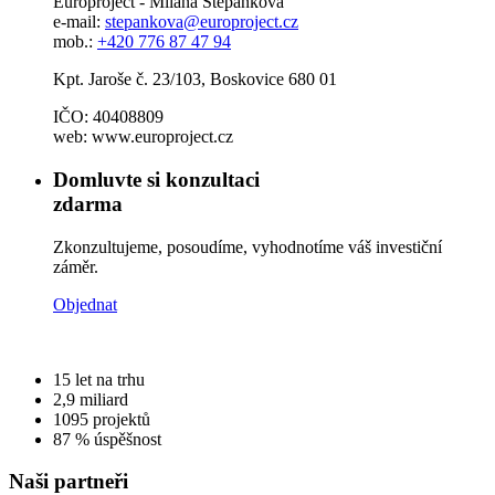
Europroject - Milana Štěpánková
e-mail:
stepankova@europroject.cz
mob.:
+420 776 87 47 94
Kpt. Jaroše č. 23/103, Boskovice 680 01
IČO: 40408809
web: www.europroject.cz
Domluvte si konzultaci
zdarma
Zkonzultujeme, posoudíme, vyhodnotíme váš investiční
záměr.
Objednat
15
let na trhu
2,9
miliard
1095
projektů
87 %
úspěšnost
Naši partneři