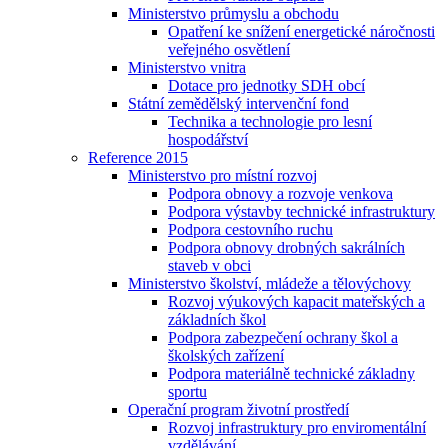
Ministerstvo průmyslu a obchodu
Opatření ke snížení energetické náročnosti
veřejného osvětlení
Ministerstvo vnitra
Dotace pro jednotky SDH obcí
Státní zemědělský intervenční fond
Technika a technologie pro lesní
hospodářství
Reference 2015
Ministerstvo pro místní rozvoj
Podpora obnovy a rozvoje venkova
Podpora výstavby technické infrastruktury
Podpora cestovního ruchu
Podpora obnovy drobných sakrálních
staveb v obci
Ministerstvo školství, mládeže a tělovýchovy
Rozvoj výukových kapacit mateřských a
základních škol
Podpora zabezpečení ochrany škol a
školských zařízení
Podpora materiálně technické základny
sportu
Operační program životní prostředí
Rozvoj infrastruktury pro enviromentální
vzdělávání