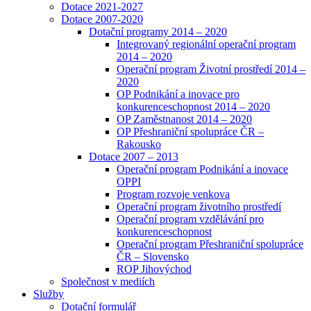
Dotace 2021-2027
Dotace 2007-2020
Dotační programy 2014 – 2020
Integrovaný regionální operační program
2014 – 2020
Operační program Životní prostředí 2014 –
2020
OP Podnikání a inovace pro
konkurenceschopnost 2014 – 2020
OP Zaměstnanost 2014 – 2020
OP Přeshraniční spolupráce ČR –
Rakousko
Dotace 2007 – 2013
Operační program Podnikání a inovace
OPPI
Program rozvoje venkova
Operační program životního prostředí
Operační program vzdělávání pro
konkurenceschopnost
Operační program Přeshraniční spolupráce
ČR – Slovensko
ROP Jihovýchod
Společnost v mediích
Služby
Dotační formulář