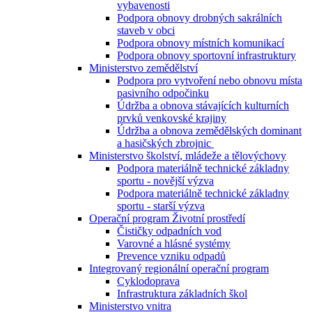
vybavenosti
Podpora obnovy drobných sakrálních
staveb v obci
Podpora obnovy místních komunikací
Podpora obnovy sportovní infrastruktury
Ministerstvo zemědělství
Podpora pro vytvoření nebo obnovu místa
pasivního odpočinku
Údržba a obnova stávajících kulturních
prvků venkovské krajiny
Údržba a obnova zemědělských dominant
a hasičských zbrojnic
Ministerstvo školství, mládeže a tělovýchovy
Podpora materiálně technické základny
sportu - novější výzva
Podpora materiálně technické základny
sportu - starší výzva
Operační program Životní prostředí
Čističky odpadních vod
Varovné a hlásné systémy
Prevence vzniku odpadů
Integrovaný regionální operační program
Cyklodoprava
Infrastruktura základních škol
Ministerstvo vnitra