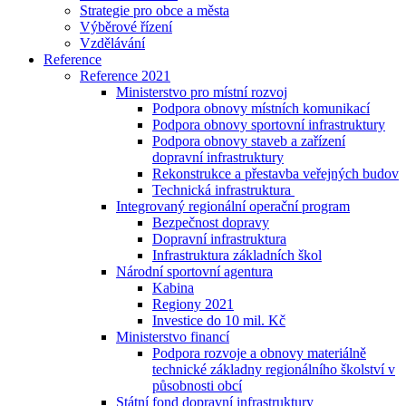
Strategie pro obce a města
Výběrové řízení
Vzdělávání
Reference
Reference 2021
Ministerstvo pro místní rozvoj
Podpora obnovy místních komunikací
Podpora obnovy sportovní infrastruktury
Podpora obnovy staveb a zařízení
dopravní infrastruktury
Rekonstrukce a přestavba veřejných budov
Technická infrastruktura
Integrovaný regionální operační program
Bezpečnost dopravy
Dopravní infrastruktura
Infrastruktura základních škol
Národní sportovní agentura
Kabina
Regiony 2021
Investice do 10 mil. Kč
Ministerstvo financí
Podpora rozvoje a obnovy materiálně
technické základny regionálního školství v
působnosti obcí
Státní fond dopravní infrastruktury