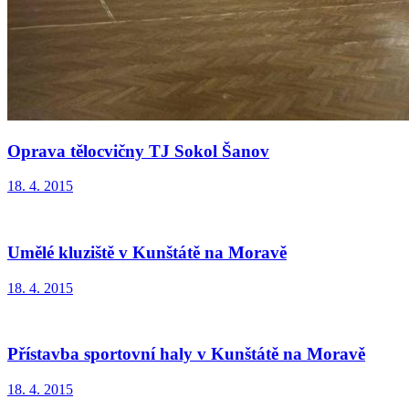
Oprava tělocvičny TJ Sokol Šanov
18. 4. 2015
Umělé kluziště v Kunštátě na Moravě
18. 4. 2015
Přístavba sportovní haly v Kunštátě na Moravě
18. 4. 2015