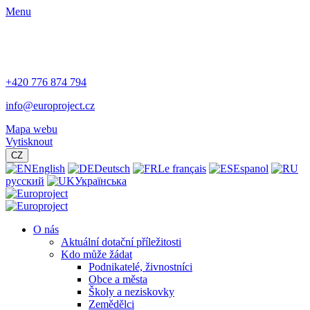
Menu
+420 776 874 794
info@europroject.cz
Mapa webu
Vytisknout
CZ
English
Deutsch
Le français
Espanol
русский
Українська
O nás
Aktuální dotační příležitosti
Kdo může žádat
Podnikatelé, živnostníci
Obce a města
Školy a neziskovky
Zemědělci