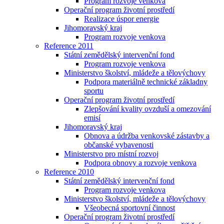
Program rozvoje venkova
Operační program životní prostředí
Realizace úspor energie
Jihomoravský kraj
Program rozvoje venkova
Reference 2011
Státní zemědělský intervenční fond
Program rozvoje venkova
Ministerstvo školství, mládeže a tělovýchovy
Podpora materiálně technické základny
sportu
Operační program životní prostředí
Zlepšování kvality ovzduší a omezování
emisí
Jihomoravský kraj
Obnova a údržba venkovské zástavby a
občanské vybavenosti
Ministerstvo pro místní rozvoj
Podpora obnovy a rozvoje venkova
Reference 2010
Státní zemědělský intervenční fond
Program rozvoje venkova
Ministerstvo školství, mládeže a tělovýchovy
Všeobecná sportovní činnost
Operační program životní prostředí