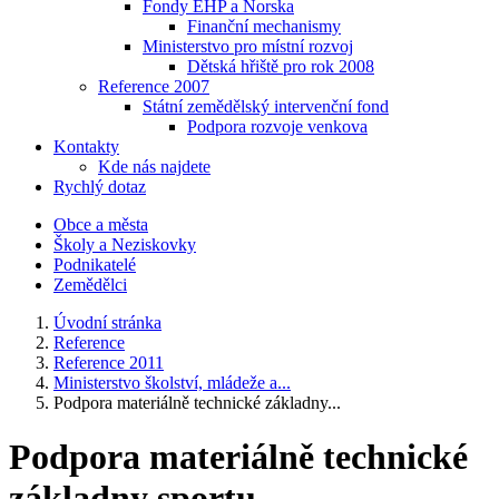
Fondy EHP a Norska
Finanční mechanismy
Ministerstvo pro místní rozvoj
Dětská hřiště pro rok 2008
Reference 2007
Státní zemědělský intervenční fond
Podpora rozvoje venkova
Kontakty
Kde nás najdete
Rychlý dotaz
Obce a města
Školy a Neziskovky
Podnikatelé
Zemědělci
Úvodní stránka
Reference
Reference 2011
Ministerstvo školství, mládeže a...
Podpora materiálně technické základny...
Podpora materiálně technické
základny sportu