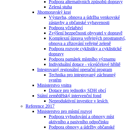
Podpora alternativních způsobů dopravy
Zelená stuha
Jihomoravský kraj
Výstavba, obnova a údržba venkovské
zástavby a občanské vybavenosti
Podpora včelařství
Zvýšení bezpečnosti obyvatel v dopravě
Komplexní úprava veřejných prostranství,
obnova a zřizování veřejné zeleně
Podpora rozvoje cyklistiky a cyklistické
dopravy
Podpora památek místního významu
Individuální dotace - víceúčelové hřiště
Integrovaný regionální operační program
Technika pro integrovaný záchranný
systém
Ministerstvo vnitra
Dotace pro jednotky SDH obcí
Státní zemědělský intervenční fond
Neproduktivní investice v lesích
Reference 2017
Ministerstvo pro místní rozvoj
Podpora vybudování a obnovy míst
aktivního a pasivního odpočinku
Podpora obnovy a údržby občanské