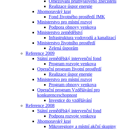
Omezování průmyslového znečištění
Realizace úspor energie
Jihomoravský kraj
Fond životného prostředí JMK
Ministerstvo pro místní rozvoj
Podpora obnovy venkova
Ministerstvo zemědělství
Infrastruktura vodovodů a kanalizací
Ministerstvo životního prostředí
Zelená úsporám
Reference 2009
Státní zemědělský intervenční fond
Program rozvoje venkova
Operační program životní prostředí
Realizace úspor energie
Ministerstvo pro místní rozvoj
Program obnovy venkova
Operační program Vzdělávání pro
konkurenceschopnost
Investice do vzdělávání
Reference 2008
Státní zemědělský intervenční fond
Podpora rozvoje venkova
Jihomoravský kraj
Mikroregiony a místní akční skupiny