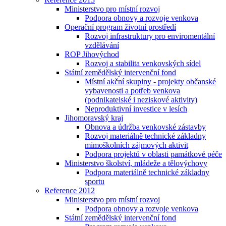
Ministerstvo pro místní rozvoj
Podpora obnovy a rozvoje venkova
Operační program životní prostředí
Rozvoj infrastruktury pro enviromentální
vzdělávání
ROP Jihovýchod
Rozvoj a stabilita venkovských sídel
Státní zemědělský intervenční fond
Místní akční skupiny - projekty občanské
vybavenosti a potřeb venkova
(podnikatelské i neziskové aktivity)
Neproduktivní investice v lesích
Jihomoravský kraj
Obnova a údržba venkovské zástavby
Rozvoj materiálně technické základny
mimoškolních zájmových aktivit
Podpora projektů v oblasti památkové péče
Ministerstvo školství, mládeže a tělovýchovy
Podpora materiálně technické základny
sportu
Reference 2012
Ministerstvo pro místní rozvoj
Podpora obnovy a rozvoje venkova
Státní zemědělský intervenční fond