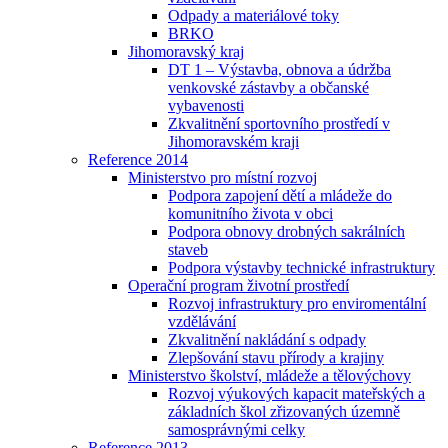
Odpady a materiálové toky
BRKO
Jihomoravský kraj
DT 1 – Výstavba, obnova a údržba
venkovské zástavby a občanské
vybavenosti
Zkvalitnění sportovního prostředí v
Jihomoravském kraji
Reference 2014
Ministerstvo pro místní rozvoj
Podpora zapojení dětí a mládeže do
komunitního života v obci
Podpora obnovy drobných sakrálních
staveb
Podpora výstavby technické infrastruktury
Operační program životní prostředí
Rozvoj infrastruktury pro enviromentální
vzdělávání
Zkvalitnění nakládání s odpady
Zlepšování stavu přírody a krajiny
Ministerstvo školství, mládeže a tělovýchovy
Rozvoj výukových kapacit mateřských a
základních škol zřizovaných územně
samosprávnými celky
Reference 2013