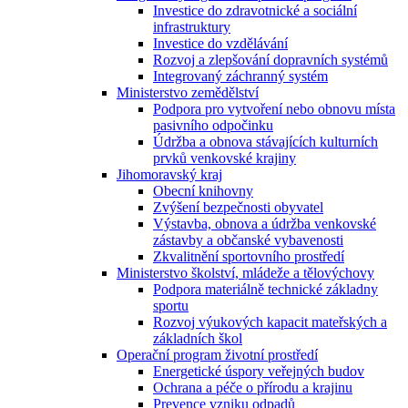
Investice do zdravotnické a sociální
infrastruktury
Investice do vzdělávání
Rozvoj a zlepšování dopravních systémů
Integrovaný záchranný systém
Ministerstvo zemědělství
Podpora pro vytvoření nebo obnovu místa
pasivního odpočinku
Údržba a obnova stávajících kulturních
prvků venkovské krajiny
Jihomoravský kraj
Obecní knihovny
Zvýšení bezpečnosti obyvatel
Výstavba, obnova a údržba venkovské
zástavby a občanské vybavenosti
Zkvalitnění sportovního prostředí
Ministerstvo školství, mládeže a tělovýchovy
Podpora materiálně technické základny
sportu
Rozvoj výukových kapacit mateřských a
základních škol
Operační program životní prostředí
Energetické úspory veřejných budov
Ochrana a péče o přírodu a krajinu
Prevence vzniku odpadů