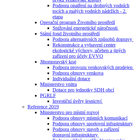
Podpora opatření na drobných vodních
tocích a malých vodních nádržích - 2.
etapa
Operační program Životního prostředí
Snižování energetické náročnosti
Státní fond životního prostředí
Podpora alternativních způsobů dopravy
Rekonstrukce a vybavení center
ekologické výchovy, učeben a jiných
zařízení pro účely EVVO
Jihomoravský kraj
Podpora provozu venkovských prodejen
Podpora obnovy venkova
Individuální dotace
Ministerstvo vnitra
Dotace pro jednotky SDH obcí
PGRLF
Investiční úvěry lesnictví
Reference 2019
Ministerstvo pro místní rozvoj
Podpora obnovy místních komunikací
Podpora obnovy sportovní infrastruktury
Podpora obnovy staveb a zařízení
dopravní infrastruktury