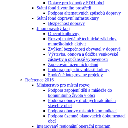
Dotace pro jednotky SDH obcí
Státní fond životního prostředí
Podpora alternativních způsobů dopravy
Státní fond dopravní infrastruktury
Bezpečnost dopravy
Jihomoravský kraj
Obecní knihovny
Rozvoj materiálně technické základny
mimoškolních aktivit
Zvýšení bezpečnosti obyvatel v dopravě
Výstavba, obnova a údržba venkovské
zástavby a občanské vybavenosti
Zpracování územních plánů
Podpora projektů v oblasti kultury
Společné integrované projekty
Reference 2016
Ministerstvo pro místní rozvoj
Podpora zapojení dětí a mládeže do
komunitního života v obci
Podpora obnovy drobných sakrálních
staveb v obci
Podpora obnovy místních komunikací
Podpora územně plánovacích dokumentací
obcí
Integrovaný regionální operační program