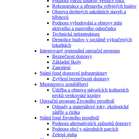
Podpora vítězů soutěže Vesnice roku
Rekonstrukce a přestavba veřejných budov
Obnova drobných sakrálních staveb a
hřbitovů
Podpora vybudování a obnovy míst
aktivního a pasivního odpočinku
Technická infrastruktura
Demolice budov v sociálně vyloučených
lokalitách
Integrovaný regionální operační program
Bezpečnost dopravy
Základní školy
Zateplení
Státní fond dopravní infrastruktury
Zvýšení bezpečnosti dopravy
Ministerstvo zemědělství
Údržba a obnova stávajících kulturních
prvků venkovské krajiny
Operační program Životního prostředí
Odpady a materiálové toky, ekologické
zátěže a rizika
Státní fond životního prostředí
Podpora alternativních způsobů dopravy
Podpora obcí v národních parcích
Zelená stuha