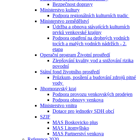
Bezpečnost dopravy
Ministerstvo kultury
Podpora regionálních kulturních tradic
Ministerstvo zemědělství
Údržba a obnova stávajících kulturních
prvků venkovské krajiny
Podpora opatření na drobných vodních
tocích a malých vodních nádržích - 2.
etapa
Operační program Životní prostředí
Zlepšování kvality vod a snižování rizika
povodní
Státní fond životního prostředí
Průzkum, posílení a budování zdrojů pitné
vody
Jihomoravský kraj
Podpora provozu venkovských prodejen
Podpora obnovy venkova
Ministerstvo vnitra
Dotace pro jednotky SDH obcí
SZIF
MAS Boskovicko plus
MAS Litomyšlsko
MAS Partnerství venkova
Reference 2020