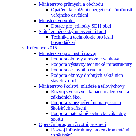
Ministerstvo průmyslu a obchodu
Opatření ke snížení energetické náročnosti
veřejného osvětlení
Ministerstvo vnitra
Dotace pro jednotky SDH obcí
Státní zemědělský intervenční fond
Technika a technologie pro lesní
hospodářství
Reference 2015
Ministerstvo pro místní rozvoj
Podpora obnovy a rozvoje venkova
Podpora výstavby technické infrastruktury
Podpora cestovního ruchu
Podpora obnovy drobných sakrálních
staveb v obci
Ministerstvo školství, mládeže a tělovýchovy
Rozvoj výukových kapacit mateřských a
základních škol
Podpora zabezpečení ochrany škol a
školských zařízení
Podpora materiálně technické základny
sportu
Operační program životní prostředí
Rozvoj infrastruktury pro enviromentální
vzdělávání