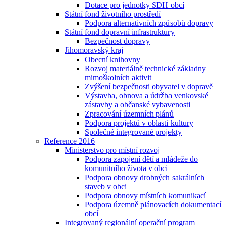
Dotace pro jednotky SDH obcí
Státní fond životního prostředí
Podpora alternativních způsobů dopravy
Státní fond dopravní infrastruktury
Bezpečnost dopravy
Jihomoravský kraj
Obecní knihovny
Rozvoj materiálně technické základny
mimoškolních aktivit
Zvýšení bezpečnosti obyvatel v dopravě
Výstavba, obnova a údržba venkovské
zástavby a občanské vybavenosti
Zpracování územních plánů
Podpora projektů v oblasti kultury
Společné integrované projekty
Reference 2016
Ministerstvo pro místní rozvoj
Podpora zapojení dětí a mládeže do
komunitního života v obci
Podpora obnovy drobných sakrálních
staveb v obci
Podpora obnovy místních komunikací
Podpora územně plánovacích dokumentací
obcí
Integrovaný regionální operační program