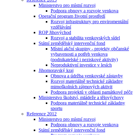
Ministerstvo pro místní rozvoj
Podpora obnovy a rozvoje venkova
Operační program životní prostředí
Rozvoj infrastruktury pro enviromentální
vzdělávání
ROP Jihovýchod
Rozvoj a stabilita venkovských sídel
Státní zemědělský intervenční fond
Místní akční skupiny - projekty občanské
vybavenosti a potřeb venkova
(podnikatelské i neziskové aktivity)
Neproduktivní investice v lesích
Jihomoravský kraj
Obnova a údržba venkovské zástavby
Rozvoj materiálně technické základny
mimoškolních zájmových aktivit
Podpora projektů v oblasti památkové péče
Ministerstvo školství, mládeže a tělovýchovy
Podpora materiálně technické základny
sportu
Reference 2012
Ministerstvo pro místní rozvoj
Podpora obnovy a rozvoje venkova
Státní zemědělský intervenční fond