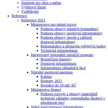
Strategie pro obce a města
Výběrové řízení
Vzdělávání
Reference
Reference 2021
Ministerstvo pro místní rozvoj
Podpora obnovy místních komunikací
Podpora obnovy sportovní infrastruktury
Podpora obnovy staveb a zařízení
dopravní infrastruktury
Rekonstrukce a přestavba veřejných budov
Technická infrastruktura
Integrovaný regionální operační program
Bezpečnost dopravy
Dopravní infrastruktura
Infrastruktura základních škol
Národní sportovní agentura
Kabina
Regiony 2021
Investice do 10 mil. Kč
Ministerstvo financí
Podpora rozvoje a obnovy materiálně
technické základny regionálního školství v
působnosti obcí
Státní fond dopravní infrastruktury