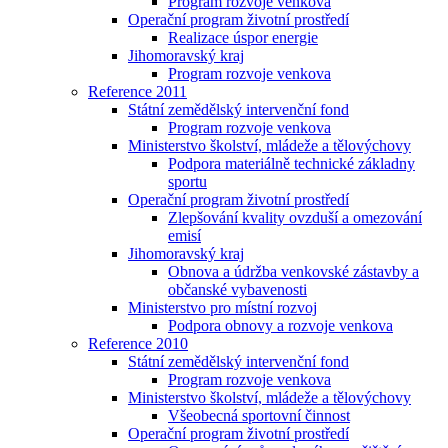
Program rozvoje venkova
Operační program životní prostředí
Realizace úspor energie
Jihomoravský kraj
Program rozvoje venkova
Reference 2011
Státní zemědělský intervenční fond
Program rozvoje venkova
Ministerstvo školství, mládeže a tělovýchovy
Podpora materiálně technické základny
sportu
Operační program životní prostředí
Zlepšování kvality ovzduší a omezování
emisí
Jihomoravský kraj
Obnova a údržba venkovské zástavby a
občanské vybavenosti
Ministerstvo pro místní rozvoj
Podpora obnovy a rozvoje venkova
Reference 2010
Státní zemědělský intervenční fond
Program rozvoje venkova
Ministerstvo školství, mládeže a tělovýchovy
Všeobecná sportovní činnost
Operační program životní prostředí