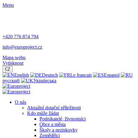
Menu
+420 776 874 794
info@europroject.cz
Mapa webu
Vytisknout
CZ
English
Deutsch
Le français
Espanol
русский
Українська
O nás
Aktuální dotační příležitosti
Kdo může žádat
Podnikatelé, živnostníci
Obce a města
Školy a neziskovky
Zemědělci