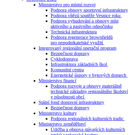
Ministerstvo pro místní rozvoj
Podpora obnovy sportovní infrastruktury
Podpora vítězů soutěže Vesnice roku
Podpora vybudování a obnovy míst
aktivního a pasivního odpočinku
Technická infrastruktura
Podpora regenerace brownfieldů
pro nepodnikatelské využití
Integrovaný regionální operační program
Bezpečnost dopravy
Cyklodoprava
Infrastruktura základních škol
Komunitní centra
Energetické úspory v bytových domech
Ministerstvo financí
Podpora rozvoje a obnovy materiálně
technické základny regionálního školství
v působnosti obcí
Státní fond dopravní infrastruktury
Bezpečnost dopravy
Ministerstvo kultury
Podpora regionálních kulturních tradic
Ministerstvo zemědělství
Údržba a obnova stávajících kulturních
prvků venkovské krajiny