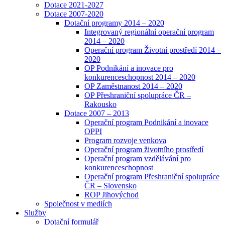
Dotace 2021-2027
Dotace 2007-2020
Dotační programy 2014 – 2020
Integrovaný regionální operační program
2014 – 2020
Operační program Životní prostředí 2014 –
2020
OP Podnikání a inovace pro
konkurenceschopnost 2014 – 2020
OP Zaměstnanost 2014 – 2020
OP Přeshraniční spolupráce ČR –
Rakousko
Dotace 2007 – 2013
Operační program Podnikání a inovace
OPPI
Program rozvoje venkova
Operační program životního prostředí
Operační program vzdělávání pro
konkurenceschopnost
Operační program Přeshraniční spolupráce
ČR – Slovensko
ROP Jihovýchod
Společnost v mediích
Služby
Dotační formulář