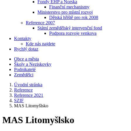
Fondy EHP a Norska
Finanční mechanismy
Ministerstvo pro místní rozvoj
Dětská hřiště pro rok 2008
Reference 2007
Státní zemědělský intervenční fond
Podpora rozvoje venkova
Kontakty
Kde nás najdete
Rychlý dotaz
Obce a města
Školy a Neziskovky
Podnikatelé
Zemědělci
Úvodní stránka
Reference
Reference 2021
SZIF
MAS Litomyšlsko
MAS Litomyšlsko