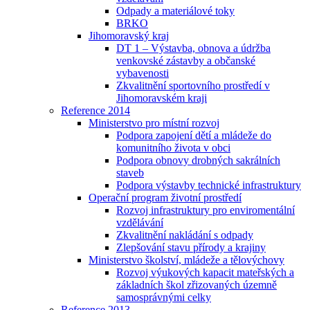
Odpady a materiálové toky
BRKO
Jihomoravský kraj
DT 1 – Výstavba, obnova a údržba
venkovské zástavby a občanské
vybavenosti
Zkvalitnění sportovního prostředí v
Jihomoravském kraji
Reference 2014
Ministerstvo pro místní rozvoj
Podpora zapojení dětí a mládeže do
komunitního života v obci
Podpora obnovy drobných sakrálních
staveb
Podpora výstavby technické infrastruktury
Operační program životní prostředí
Rozvoj infrastruktury pro enviromentální
vzdělávání
Zkvalitnění nakládání s odpady
Zlepšování stavu přírody a krajiny
Ministerstvo školství, mládeže a tělovýchovy
Rozvoj výukových kapacit mateřských a
základních škol zřizovaných územně
samosprávnými celky
Reference 2013