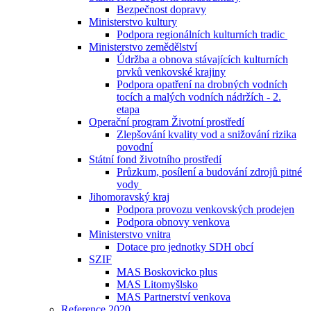
Bezpečnost dopravy
Ministerstvo kultury
Podpora regionálních kulturních tradic
Ministerstvo zemědělství
Údržba a obnova stávajících kulturních
prvků venkovské krajiny
Podpora opatření na drobných vodních
tocích a malých vodních nádržích - 2.
etapa
Operační program Životní prostředí
Zlepšování kvality vod a snižování rizika
povodní
Státní fond životního prostředí
Průzkum, posílení a budování zdrojů pitné
vody
Jihomoravský kraj
Podpora provozu venkovských prodejen
Podpora obnovy venkova
Ministerstvo vnitra
Dotace pro jednotky SDH obcí
SZIF
MAS Boskovicko plus
MAS Litomyšlsko
MAS Partnerství venkova
Reference 2020