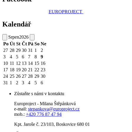
EUROPROJECT
Kalendář
Srpen
2026
Po
Út
St
Čt
Pá
So
Ne
27
28
29
30
31
1
2
3
4
5
6
7
8
9
10
11
12
13
14
15
16
17
18
19
20
21
22
23
24
25
26
27
28
29
30
31
1
2
3
4
5
6
Zůstaňte s námi v kontaktu
Europroject - Milana Štěpánková
e-mail:
stepankova@europroject.cz
mob.:
+420 776 87 47 94
Kpt. Jaroše č. 23/103, Boskovice 680 01