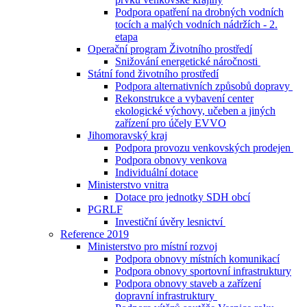
Podpora opatření na drobných vodních
tocích a malých vodních nádržích - 2.
etapa
Operační program Životního prostředí
Snižování energetické náročnosti
Státní fond životního prostředí
Podpora alternativních způsobů dopravy
Rekonstrukce a vybavení center
ekologické výchovy, učeben a jiných
zařízení pro účely EVVO
Jihomoravský kraj
Podpora provozu venkovských prodejen
Podpora obnovy venkova
Individuální dotace
Ministerstvo vnitra
Dotace pro jednotky SDH obcí
PGRLF
Investiční úvěry lesnictví
Reference 2019
Ministerstvo pro místní rozvoj
Podpora obnovy místních komunikací
Podpora obnovy sportovní infrastruktury
Podpora obnovy staveb a zařízení
dopravní infrastruktury