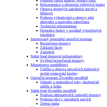
Podpora vítězů soutěže Vesnice roku
Rekonstrukce a přestavba veřejných budov
Obnova drobných sakrálních staveb a
hřbitovů
Podpora vybudování a obnovy míst
aktivního a pasivního odpočinku
Technická infrastruktura
Demolice budov v sociálně vyloučených
lokalitách
Integrovaný regionální operační program
Bezpečnost dopravy
Základní školy
Zateplení
Státní fond dopravní infrastruktury
Zvýšení bezpečnosti dopravy
Ministerstvo zemědělství
Údržba a obnova stávajících kulturních
prvků venkovské krajiny
Operační program Životního prostředí
Odpady a materiálové toky, ekologické
zátěže a rizika
Státní fond životního prostředí
Podpora alternativních způsobů dopravy
Podpora obcí v národních parcích
Zelená stuha