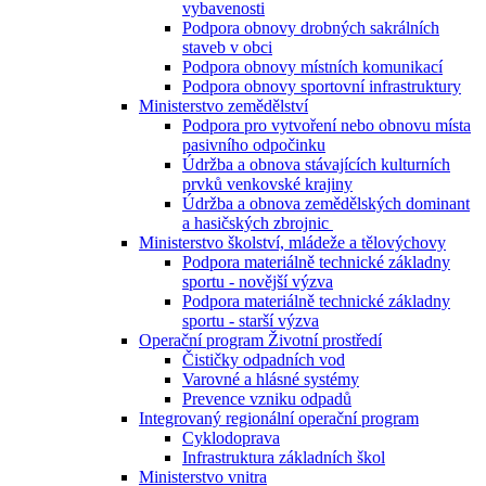
vybavenosti
Podpora obnovy drobných sakrálních
staveb v obci
Podpora obnovy místních komunikací
Podpora obnovy sportovní infrastruktury
Ministerstvo zemědělství
Podpora pro vytvoření nebo obnovu místa
pasivního odpočinku
Údržba a obnova stávajících kulturních
prvků venkovské krajiny
Údržba a obnova zemědělských dominant
a hasičských zbrojnic
Ministerstvo školství, mládeže a tělovýchovy
Podpora materiálně technické základny
sportu - novější výzva
Podpora materiálně technické základny
sportu - starší výzva
Operační program Životní prostředí
Čističky odpadních vod
Varovné a hlásné systémy
Prevence vzniku odpadů
Integrovaný regionální operační program
Cyklodoprava
Infrastruktura základních škol
Ministerstvo vnitra