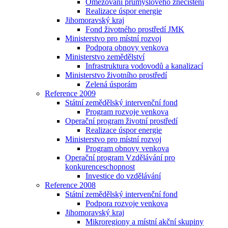
Omezování průmyslového znečištění
Realizace úspor energie
Jihomoravský kraj
Fond životného prostředí JMK
Ministerstvo pro místní rozvoj
Podpora obnovy venkova
Ministerstvo zemědělství
Infrastruktura vodovodů a kanalizací
Ministerstvo životního prostředí
Zelená úsporám
Reference 2009
Státní zemědělský intervenční fond
Program rozvoje venkova
Operační program životní prostředí
Realizace úspor energie
Ministerstvo pro místní rozvoj
Program obnovy venkova
Operační program Vzdělávání pro
konkurenceschopnost
Investice do vzdělávání
Reference 2008
Státní zemědělský intervenční fond
Podpora rozvoje venkova
Jihomoravský kraj
Mikroregiony a místní akční skupiny