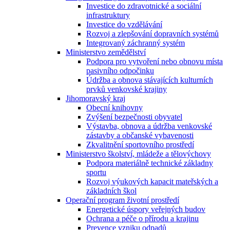
Investice do zdravotnické a sociální
infrastruktury
Investice do vzdělávání
Rozvoj a zlepšování dopravních systémů
Integrovaný záchranný systém
Ministerstvo zemědělství
Podpora pro vytvoření nebo obnovu místa
pasivního odpočinku
Údržba a obnova stávajících kulturních
prvků venkovské krajiny
Jihomoravský kraj
Obecní knihovny
Zvýšení bezpečnosti obyvatel
Výstavba, obnova a údržba venkovské
zástavby a občanské vybavenosti
Zkvalitnění sportovního prostředí
Ministerstvo školství, mládeže a tělovýchovy
Podpora materiálně technické základny
sportu
Rozvoj výukových kapacit mateřských a
základních škol
Operační program životní prostředí
Energetické úspory veřejných budov
Ochrana a péče o přírodu a krajinu
Prevence vzniku odpadů