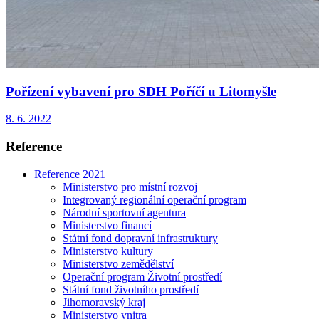
Pořízení vybavení pro SDH Poříčí u Litomyšle
8. 6. 2022
Reference
Reference 2021
Ministerstvo pro místní rozvoj
Integrovaný regionální operační program
Národní sportovní agentura
Ministerstvo financí
Státní fond dopravní infrastruktury
Ministerstvo kultury
Ministerstvo zemědělství
Operační program Životní prostředí
Státní fond životního prostředí
Jihomoravský kraj
Ministerstvo vnitra