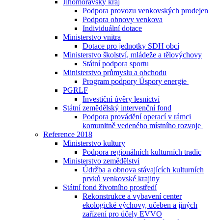
Jihomoravský kraj
Podpora provozu venkovských prodejen
Podpora obnovy venkova
Individuální dotace
Ministerstvo vnitra
Dotace pro jednotky SDH obcí
Ministerstvo školství, mládeže a tělovýchovy
Státní podpora sportu
Ministerstvo průmyslu a obchodu
Program podpory Úspory energie
PGRLF
Investiční úvěry lesnictví
Státní zemědělský intervenční fond
Podpora provádění operací v rámci
komunitně vedeného místního rozvoje
Reference 2018
Ministerstvo kultury
Podpora regionálních kulturních tradic
Ministerstvo zemědělství
Údržba a obnova stávajících kulturních
prvků venkovské krajiny
Státní fond životního prostředí
Rekonstrukce a vybavení center
ekologické výchovy, učeben a jiných
zařízení pro účely EVVO