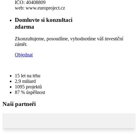
IČO: 40408809
web: www.europroject.cz
Domluvte si konzultaci
zdarma
Zkonzultujeme, posoudíme, vyhodnotíme váš investiční
záměr.
Objednat
15
let na trhu
2,9
miliard
1095
projektů
87 %
úspěšnost
Naši partneři