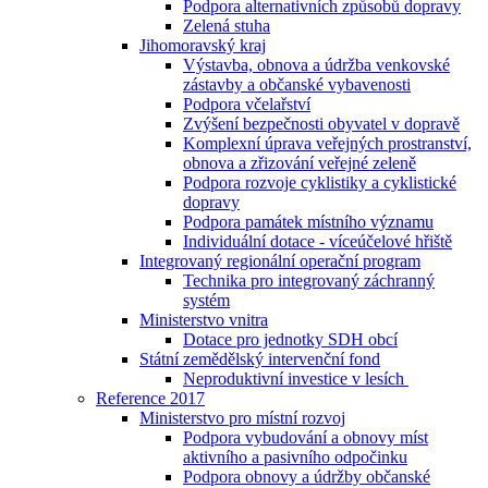
Podpora alternativních způsobů dopravy
Zelená stuha
Jihomoravský kraj
Výstavba, obnova a údržba venkovské
zástavby a občanské vybavenosti
Podpora včelařství
Zvýšení bezpečnosti obyvatel v dopravě
Komplexní úprava veřejných prostranství,
obnova a zřizování veřejné zeleně
Podpora rozvoje cyklistiky a cyklistické
dopravy
Podpora památek místního významu
Individuální dotace - víceúčelové hřiště
Integrovaný regionální operační program
Technika pro integrovaný záchranný
systém
Ministerstvo vnitra
Dotace pro jednotky SDH obcí
Státní zemědělský intervenční fond
Neproduktivní investice v lesích
Reference 2017
Ministerstvo pro místní rozvoj
Podpora vybudování a obnovy míst
aktivního a pasivního odpočinku
Podpora obnovy a údržby občanské