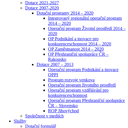
Dotace 2021-2027
Dotace 2007-2020
Dotační programy 2014 – 2020
Integrovaný regionální operační program
2014 – 2020
Operační program Životní prostředí 2014 –
2020
OP Podnikání a inovace pro
konkurenceschopnost 2014 – 2020
OP Zaměstnanost 2014 – 2020
OP Přeshraniční spolupráce ČR –
Rakousko
Dotace 2007 – 2013
Operační program Podnikání a inovace
OPPI
Program rozvoje venkova
Operační program životního prostředí
Operační program vzdělávání pro
konkurenceschopnost
Operační program Přeshraniční spolupráce
ČR – Slovensko
ROP Jihovýchod
Společnost v mediích
Služby
Dotační formulář