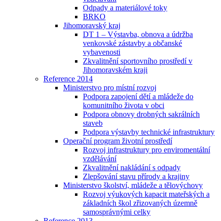
Odpady a materiálové toky
BRKO
Jihomoravský kraj
DT 1 – Výstavba, obnova a údržba
venkovské zástavby a občanské
vybavenosti
Zkvalitnění sportovního prostředí v
Jihomoravském kraji
Reference 2014
Ministerstvo pro místní rozvoj
Podpora zapojení dětí a mládeže do
komunitního života v obci
Podpora obnovy drobných sakrálních
staveb
Podpora výstavby technické infrastruktury
Operační program životní prostředí
Rozvoj infrastruktury pro enviromentální
vzdělávání
Zkvalitnění nakládání s odpady
Zlepšování stavu přírody a krajiny
Ministerstvo školství, mládeže a tělovýchovy
Rozvoj výukových kapacit mateřských a
základních škol zřizovaných územně
samosprávnými celky
Reference 2013