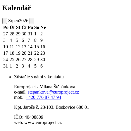
Kalendář
Srpen
2026
Po
Út
St
Čt
Pá
So
Ne
27
28
29
30
31
1
2
3
4
5
6
7
8
9
10
11
12
13
14
15
16
17
18
19
20
21
22
23
24
25
26
27
28
29
30
31
1
2
3
4
5
6
Zůstaňte s námi v kontaktu
Europroject - Milana Štěpánková
e-mail:
stepankova@europroject.cz
mob.:
+420 776 87 47 94
Kpt. Jaroše č. 23/103, Boskovice 680 01
IČO: 40408809
web: www.europroject.cz