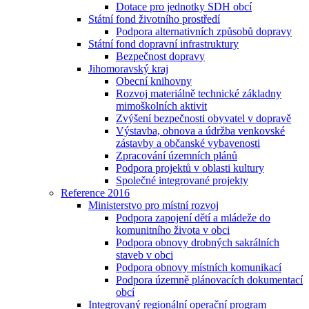
Dotace pro jednotky SDH obcí
Státní fond životního prostředí
Podpora alternativních způsobů dopravy
Státní fond dopravní infrastruktury
Bezpečnost dopravy
Jihomoravský kraj
Obecní knihovny
Rozvoj materiálně technické základny
mimoškolních aktivit
Zvýšení bezpečnosti obyvatel v dopravě
Výstavba, obnova a údržba venkovské
zástavby a občanské vybavenosti
Zpracování územních plánů
Podpora projektů v oblasti kultury
Společné integrované projekty
Reference 2016
Ministerstvo pro místní rozvoj
Podpora zapojení dětí a mládeže do
komunitního života v obci
Podpora obnovy drobných sakrálních
staveb v obci
Podpora obnovy místních komunikací
Podpora územně plánovacích dokumentací
obcí
Integrovaný regionální operační program