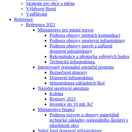
Strategie pro obce a města
Výběrové řízení
Vzdělávání
Reference
Reference 2021
Ministerstvo pro místní rozvoj
Podpora obnovy místních komunikací
Podpora obnovy sportovní infrastruktury
Podpora obnovy staveb a zařízení
dopravní infrastruktury
Rekonstrukce a přestavba veřejných budov
Technická infrastruktura
Integrovaný regionální operační program
Bezpečnost dopravy
Dopravní infrastruktura
Infrastruktura základních škol
Národní sportovní agentura
Kabina
Regiony 2021
Investice do 10 mil. Kč
Ministerstvo financí
Podpora rozvoje a obnovy materiálně
technické základny regionálního školství v
působnosti obcí
Státní fond dopravní infrastruktury