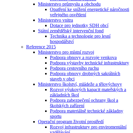
Ministerstvo průmyslu a obchodu
Opatření ke snížení energetické náročnosti
veřejného osvětlení
Ministerstvo vnitra
Dotace pro jednotky SDH obcí
Státní zemědělský intervenční fond
Technika a technologie pro lesní
hospodářství
Reference 2015
Ministerstvo pro místní rozvoj
Podpora obnovy a rozvoje venkova
Podpora výstavby technické infrastruktury
Podpora cestovního ruchu
Podpora obnovy drobných sakrálních
staveb v obci
Ministerstvo školství, mládeže a tělovýchovy
Rozvoj výukových kapacit mateřských a
základních škol
Podpora zabezpečení ochrany škol a
školských zařízení
Podpora materiálně technické základny
sportu
Operační program životní prostředí
Rozvoj infrastruktury pro enviromentální
vzdělávání