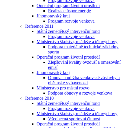
Program rozvoje venkova
Operační program životní prostředí
Realizace úspor energie
Jihomoravský kraj
Program rozvoje venkova
Reference 2011
Státní zemědělský intervenční fond
Program rozvoje venkova
Ministerstvo školství, mládeže a tělovýchovy
Podpora materiálně technické základny
sportu
Operační program životní prostředí
Zlepšování kvality ovzduší a omezování
emisí
Jihomoravský kraj
Obnova a údržba venkovské zástavby a
občanské vybavenosti
Ministerstvo pro místní rozvoj
Podpora obnovy a rozvoje venkova
Reference 2010
Státní zemědělský intervenční fond
Program rozvoje venkova
Ministerstvo školství, mládeže a tělovýchovy
Všeobecná sportovní činnost
Operační program životní prostředí