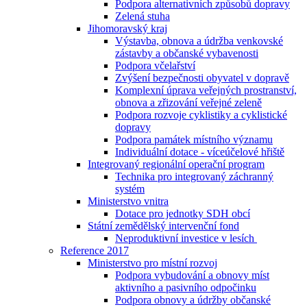
Podpora alternativních způsobů dopravy
Zelená stuha
Jihomoravský kraj
Výstavba, obnova a údržba venkovské
zástavby a občanské vybavenosti
Podpora včelařství
Zvýšení bezpečnosti obyvatel v dopravě
Komplexní úprava veřejných prostranství,
obnova a zřizování veřejné zeleně
Podpora rozvoje cyklistiky a cyklistické
dopravy
Podpora památek místního významu
Individuální dotace - víceúčelové hřiště
Integrovaný regionální operační program
Technika pro integrovaný záchranný
systém
Ministerstvo vnitra
Dotace pro jednotky SDH obcí
Státní zemědělský intervenční fond
Neproduktivní investice v lesích
Reference 2017
Ministerstvo pro místní rozvoj
Podpora vybudování a obnovy míst
aktivního a pasivního odpočinku
Podpora obnovy a údržby občanské