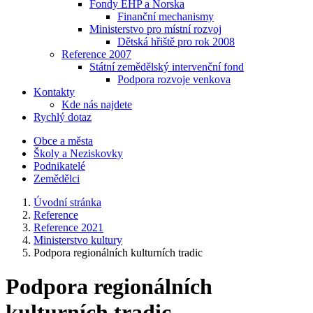
Fondy EHP a Norska
Finanční mechanismy
Ministerstvo pro místní rozvoj
Dětská hřiště pro rok 2008
Reference 2007
Státní zemědělský intervenční fond
Podpora rozvoje venkova
Kontakty
Kde nás najdete
Rychlý dotaz
Obce a města
Školy a Neziskovky
Podnikatelé
Zemědělci
Úvodní stránka
Reference
Reference 2021
Ministerstvo kultury
Podpora regionálních kulturních tradic
Podpora regionálních
kulturních tradic