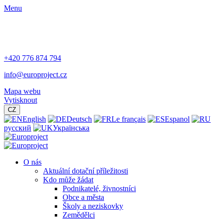
Menu
+420 776 874 794
info@europroject.cz
Mapa webu
Vytisknout
CZ
English
Deutsch
Le français
Espanol
русский
Українська
O nás
Aktuální dotační příležitosti
Kdo může žádat
Podnikatelé, živnostníci
Obce a města
Školy a neziskovky
Zemědělci