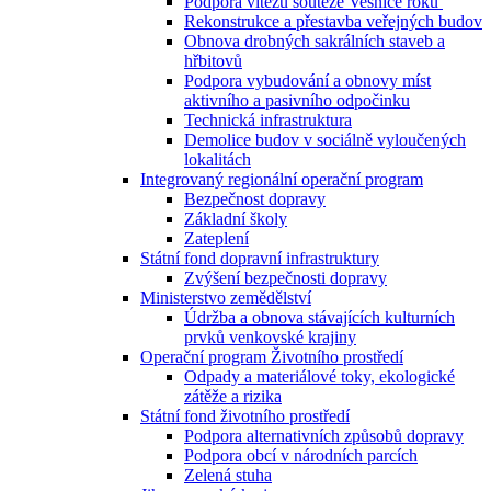
Podpora vítězů soutěže Vesnice roku
Rekonstrukce a přestavba veřejných budov
Obnova drobných sakrálních staveb a
hřbitovů
Podpora vybudování a obnovy míst
aktivního a pasivního odpočinku
Technická infrastruktura
Demolice budov v sociálně vyloučených
lokalitách
Integrovaný regionální operační program
Bezpečnost dopravy
Základní školy
Zateplení
Státní fond dopravní infrastruktury
Zvýšení bezpečnosti dopravy
Ministerstvo zemědělství
Údržba a obnova stávajících kulturních
prvků venkovské krajiny
Operační program Životního prostředí
Odpady a materiálové toky, ekologické
zátěže a rizika
Státní fond životního prostředí
Podpora alternativních způsobů dopravy
Podpora obcí v národních parcích
Zelená stuha