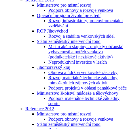
Ministerstvo pro místní rozvoj
Podpora obnovy a rozvoje venkova
Operační program životní prostředí
Rozvoj infrastruktury pro enviromentální
vzdělávání
ROP Jihovýchod
Rozvoj a stabilita venkovských sídel
Státní zemědělský intervenční fond
Místní akční skupiny - projekty občanské
vybavenosti a potřeb venkova
(podnikatelské i neziskové aktivity)
Neproduktivní investice v lesích
Jihomoravský kraj
Obnova a údržba venkovské zástavby
Rozvoj materiálně technické základny
mimoškolních zájmových aktivit
Podpora projektů v oblasti památkové péče
Ministerstvo školství, mládeže a tělovýchovy
Podpora materiálně technické základny
sportu
Reference 2012
Ministerstvo pro místní rozvoj
Podpora obnovy a rozvoje venkova
Státní zemědělský intervenční fond