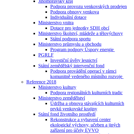
Jihomoravský kraj
Podpora provozu venkovských prodejen
Podpora obnovy venkova
Individuální dotace
Ministerstvo vnitra
Dotace pro jednotky SDH obcí
Ministerstvo školství, mládeže a tělovýchovy
Státní podpora sportu
Ministerstvo průmyslu a obchodu
Program podpory Úspory energie
PGRLF
Investiční úvěry lesnictví
Státní zemědělský intervenční fond
Podpora provádění operací v rámci
komunitně vedeného místního rozvoje
Reference 2018
Ministerstvo kultury
Podpora regionálních kulturních tradic
Ministerstvo zemědělství
Údržba a obnova stávajících kulturních
prvků venkovské krajiny
Státní fond životního prostředí
Rekonstrukce a vybavení center
ekologické výchovy, učeben a jiných
zařízení pro účely EVVO