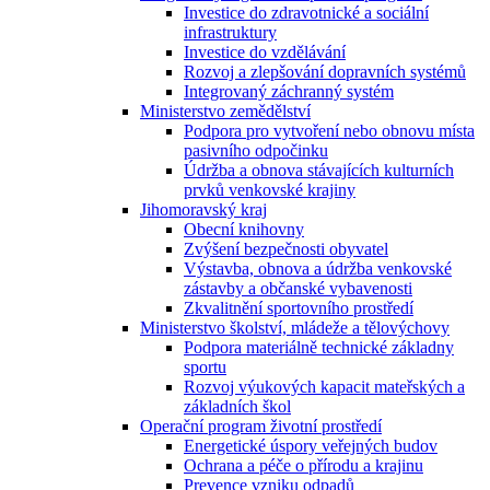
Investice do zdravotnické a sociální
infrastruktury
Investice do vzdělávání
Rozvoj a zlepšování dopravních systémů
Integrovaný záchranný systém
Ministerstvo zemědělství
Podpora pro vytvoření nebo obnovu místa
pasivního odpočinku
Údržba a obnova stávajících kulturních
prvků venkovské krajiny
Jihomoravský kraj
Obecní knihovny
Zvýšení bezpečnosti obyvatel
Výstavba, obnova a údržba venkovské
zástavby a občanské vybavenosti
Zkvalitnění sportovního prostředí
Ministerstvo školství, mládeže a tělovýchovy
Podpora materiálně technické základny
sportu
Rozvoj výukových kapacit mateřských a
základních škol
Operační program životní prostředí
Energetické úspory veřejných budov
Ochrana a péče o přírodu a krajinu
Prevence vzniku odpadů