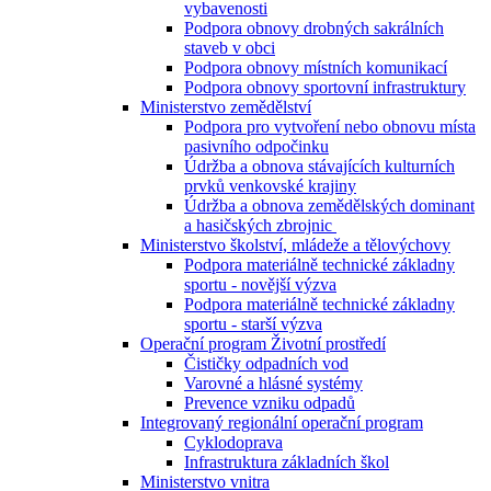
vybavenosti
Podpora obnovy drobných sakrálních
staveb v obci
Podpora obnovy místních komunikací
Podpora obnovy sportovní infrastruktury
Ministerstvo zemědělství
Podpora pro vytvoření nebo obnovu místa
pasivního odpočinku
Údržba a obnova stávajících kulturních
prvků venkovské krajiny
Údržba a obnova zemědělských dominant
a hasičských zbrojnic
Ministerstvo školství, mládeže a tělovýchovy
Podpora materiálně technické základny
sportu - novější výzva
Podpora materiálně technické základny
sportu - starší výzva
Operační program Životní prostředí
Čističky odpadních vod
Varovné a hlásné systémy
Prevence vzniku odpadů
Integrovaný regionální operační program
Cyklodoprava
Infrastruktura základních škol
Ministerstvo vnitra