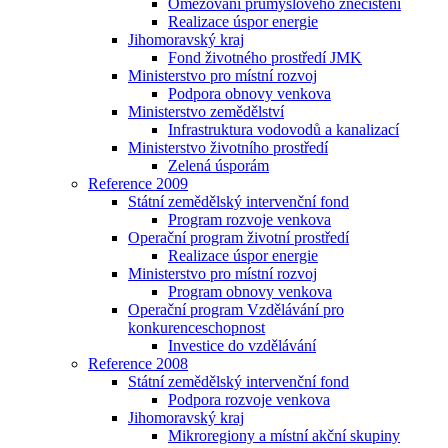
Omezování průmyslového znečištění
Realizace úspor energie
Jihomoravský kraj
Fond životného prostředí JMK
Ministerstvo pro místní rozvoj
Podpora obnovy venkova
Ministerstvo zemědělství
Infrastruktura vodovodů a kanalizací
Ministerstvo životního prostředí
Zelená úsporám
Reference 2009
Státní zemědělský intervenční fond
Program rozvoje venkova
Operační program životní prostředí
Realizace úspor energie
Ministerstvo pro místní rozvoj
Program obnovy venkova
Operační program Vzdělávání pro
konkurenceschopnost
Investice do vzdělávání
Reference 2008
Státní zemědělský intervenční fond
Podpora rozvoje venkova
Jihomoravský kraj
Mikroregiony a místní akční skupiny