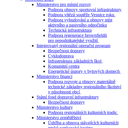
Ministerstvo pro místní rozvoj
Podpora obnovy sportovní infrastruktury
Podpora vítězů soutěže Vesnice roku
Podpora vybudování a obnovy míst
aktivního a pasivního odpočinku
Technická infrastruktura
Podpora regenerace brownfieldů
pro nepodnikatelské využití
Integrovaný regionální operační program
Bezpečnost dopravy
Cyklodoprava
Infrastruktura základních škol
Komunitní centra
Energetické úspory v bytových domech
Ministerstvo financí
Podpora rozvoje a obnovy materiálně
technické základny regionálního školství
v působnosti obcí
Státní fond dopravní infrastruktury
Bezpečnost dopravy
Ministerstvo kultury
Podpora regionálních kulturních tradic
Ministerstvo zemědělství
Údržba a obnova stávajících kulturních
prvků venkovské krajiny