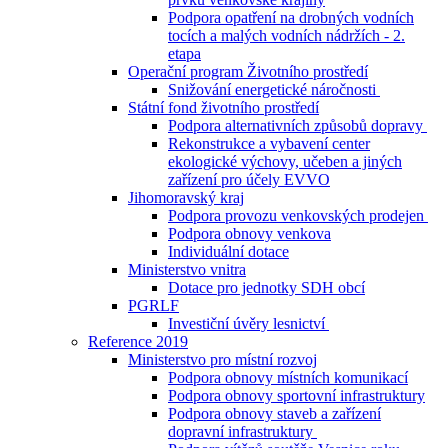
Podpora opatření na drobných vodních
tocích a malých vodních nádržích - 2.
etapa
Operační program Životního prostředí
Snižování energetické náročnosti
Státní fond životního prostředí
Podpora alternativních způsobů dopravy
Rekonstrukce a vybavení center
ekologické výchovy, učeben a jiných
zařízení pro účely EVVO
Jihomoravský kraj
Podpora provozu venkovských prodejen
Podpora obnovy venkova
Individuální dotace
Ministerstvo vnitra
Dotace pro jednotky SDH obcí
PGRLF
Investiční úvěry lesnictví
Reference 2019
Ministerstvo pro místní rozvoj
Podpora obnovy místních komunikací
Podpora obnovy sportovní infrastruktury
Podpora obnovy staveb a zařízení
dopravní infrastruktury