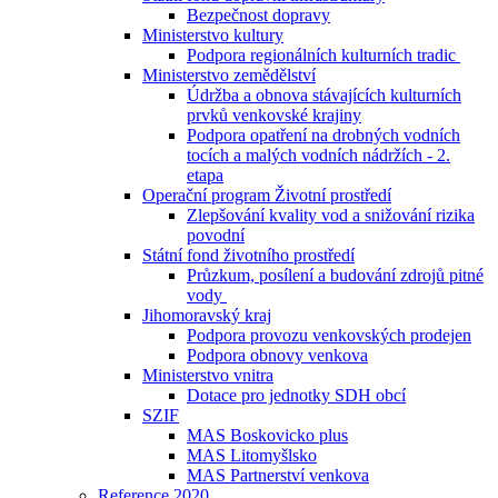
Bezpečnost dopravy
Ministerstvo kultury
Podpora regionálních kulturních tradic
Ministerstvo zemědělství
Údržba a obnova stávajících kulturních
prvků venkovské krajiny
Podpora opatření na drobných vodních
tocích a malých vodních nádržích - 2.
etapa
Operační program Životní prostředí
Zlepšování kvality vod a snižování rizika
povodní
Státní fond životního prostředí
Průzkum, posílení a budování zdrojů pitné
vody
Jihomoravský kraj
Podpora provozu venkovských prodejen
Podpora obnovy venkova
Ministerstvo vnitra
Dotace pro jednotky SDH obcí
SZIF
MAS Boskovicko plus
MAS Litomyšlsko
MAS Partnerství venkova
Reference 2020