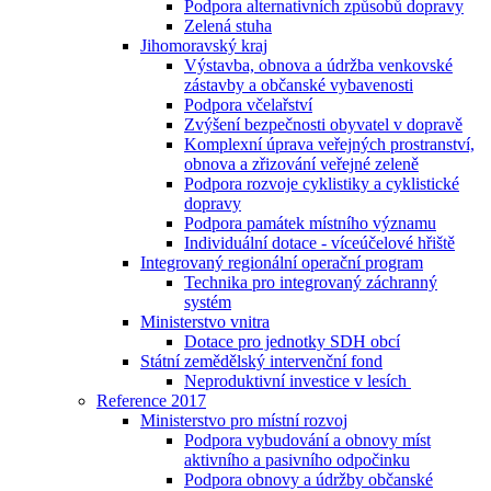
Podpora alternativních způsobů dopravy
Zelená stuha
Jihomoravský kraj
Výstavba, obnova a údržba venkovské
zástavby a občanské vybavenosti
Podpora včelařství
Zvýšení bezpečnosti obyvatel v dopravě
Komplexní úprava veřejných prostranství,
obnova a zřizování veřejné zeleně
Podpora rozvoje cyklistiky a cyklistické
dopravy
Podpora památek místního významu
Individuální dotace - víceúčelové hřiště
Integrovaný regionální operační program
Technika pro integrovaný záchranný
systém
Ministerstvo vnitra
Dotace pro jednotky SDH obcí
Státní zemědělský intervenční fond
Neproduktivní investice v lesích
Reference 2017
Ministerstvo pro místní rozvoj
Podpora vybudování a obnovy míst
aktivního a pasivního odpočinku
Podpora obnovy a údržby občanské