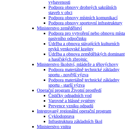
vybavenosti
Podpora obnovy drobných sakrálních
staveb v obci
Podpora obnovy místních komunikací
Podpora obnovy sportovní infrastruktury
Ministerstvo zemědělství
Podpora pro vytvoření nebo obnovu místa
pasivního odpočinku
Údržba a obnova stávajících kulturních
prvků venkovské krajiny
Údržba a obnova zemědělských dominant
a hasičských zbrojnic
Ministerstvo školství, mládeže a tělovýchovy
Podpora materiálně technické základny
sportu - novější výzva
Podpora materiálně technické základny
sportu - starší výzva
Operační program Životní prostředí
Čističky odpadních vod
Varovné a hlásné systémy
Prevence vzniku odpadů
Integrovaný regionální operační program
Cyklodoprava
Infrastruktura základních škol
Ministerstvo vnitra