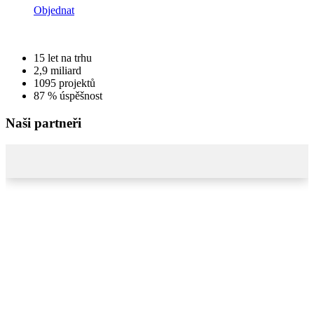
Objednat
15
let na trhu
2,9
miliard
1095
projektů
87 %
úspěšnost
Naši partneři