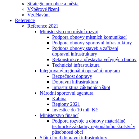
Strategie pro obce a města
Výběrové řízení
Vzdělávání
Reference
Reference 2021
Ministerstvo pro místní rozvoj
Podpora obnovy místních komunikací
Podpora obnovy sportovní infrastruktury
Podpora obnovy staveb a zařízení
dopravní infrastruktury
Rekonstrukce a přestavba veřejných budov
Technická infrastruktura
Integrovaný regionální operační program
Bezpečnost dopravy
Dopravní infrastruktura
Infrastruktura základních škol
Národní sportovní agentura
Kabina
Regiony 2021
Investice do 10 mil. Kč
Ministerstvo financí
Podpora rozvoje a obnovy materiálně
technické základny regionálního školství v
působnosti obcí
Státní fond dopravní infrastruktury