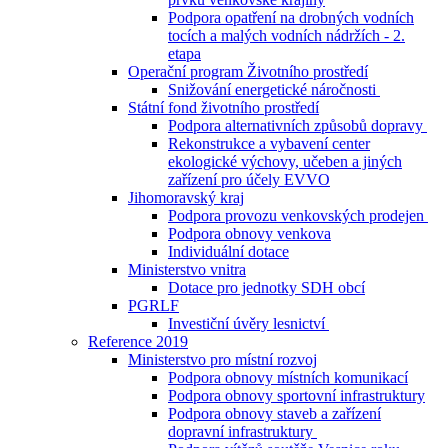
Podpora opatření na drobných vodních
tocích a malých vodních nádržích - 2.
etapa
Operační program Životního prostředí
Snižování energetické náročnosti
Státní fond životního prostředí
Podpora alternativních způsobů dopravy
Rekonstrukce a vybavení center
ekologické výchovy, učeben a jiných
zařízení pro účely EVVO
Jihomoravský kraj
Podpora provozu venkovských prodejen
Podpora obnovy venkova
Individuální dotace
Ministerstvo vnitra
Dotace pro jednotky SDH obcí
PGRLF
Investiční úvěry lesnictví
Reference 2019
Ministerstvo pro místní rozvoj
Podpora obnovy místních komunikací
Podpora obnovy sportovní infrastruktury
Podpora obnovy staveb a zařízení
dopravní infrastruktury