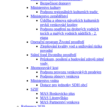
Bezpečnost dopravy
Ministerstvo kultury
Podpora regionálních kulturních tradic
Ministerstvo zemědělství
Údržba a obnova stávajících kulturních
prvků venkovské krajiny
Podpora opatření na drobných vodních
tocích a malých vodních nádržích - 2.
etapa
Operační program Životní prostředí
Zlepšování kvality vod a snižování rizika
povodní
Státní fond životního prostředí
Průzkum, posílení a budování zdrojů pitné
vody
Jihomoravský kraj
Podpora provozu venkovských prodejen
Podpora obnovy venkova
Ministerstvo vnitra
Dotace pro jednotky SDH obcí
SZIF
MAS Boskovicko plus
MAS Litomyšlsko
MAS Partnerství venkova
Reference 2020