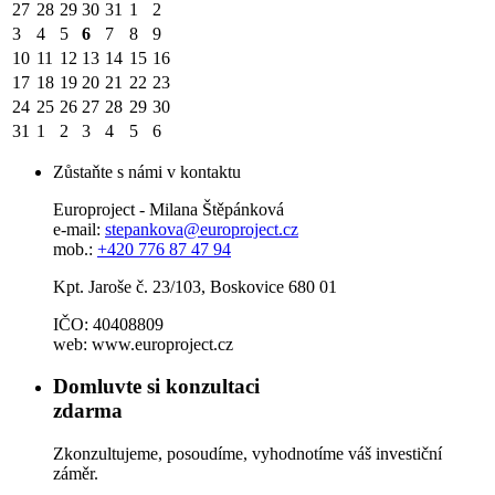
27
28
29
30
31
1
2
3
4
5
6
7
8
9
10
11
12
13
14
15
16
17
18
19
20
21
22
23
24
25
26
27
28
29
30
31
1
2
3
4
5
6
Zůstaňte s námi v kontaktu
Europroject - Milana Štěpánková
e-mail:
stepankova@europroject.cz
mob.:
+420 776 87 47 94
Kpt. Jaroše č. 23/103, Boskovice 680 01
IČO: 40408809
web: www.europroject.cz
Domluvte si konzultaci
zdarma
Zkonzultujeme, posoudíme, vyhodnotíme váš investiční
záměr.