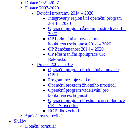
Dotace 2021-2027
Dotace 2007-2020
Dotační programy 2014 – 2020
Integrovaný regionální operační program
2014 – 2020
Operační program Životní prostředí 2014 –
2020
OP Podnikání a inovace pro
konkurenceschopnost 2014 – 2020
OP Zaměstnanost 2014 – 2020
OP Přeshraniční spolupráce ČR –
Rakousko
Dotace 2007 – 2013
Operační program Podnikání a inovace
OPPI
Program rozvoje venkova
Operační program životního prostředí
Operační program vzdělávání pro
konkurenceschopnost
Operační program Přeshraniční spolupráce
ČR – Slovensko
ROP Jihovýchod
Společnost v mediích
Služby
Dotační formulář