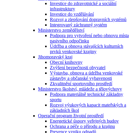
Investice do zdravotnické a sociální
infrastruktury
Investice do vzdělávání
Rozvoj a zlepšování dopravních systémů
Integrovaný záchranný systém
Ministerstvo zemědělství
Podpora pro vytvoření nebo obnovu místa
pasivního odpočinku
Údržba a obnova stávajících kulturních
prvků venkovské krajiny
Jihomoravský kraj
Obecní knihovny
Zvýšení bezpečnosti obyvatel
Výstavba, obnova a údržba venkovské
zástavby a občanské vybavenosti
Zkvalitnění sportovního prostředí
Ministerstvo školství, mládeže a tělovýchovy
Podpora materiálně technické základny
sportu
Rozvoj výukových kapacit mateřských a
základních škol
Operační program životní prostředí
Energetické úspory veřejných budov
Ochrana a péče o přírodu a krajinu
Prevence vzniku odpadů