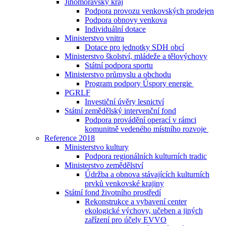
Jihomoravský kraj
Podpora provozu venkovských prodejen
Podpora obnovy venkova
Individuální dotace
Ministerstvo vnitra
Dotace pro jednotky SDH obcí
Ministerstvo školství, mládeže a tělovýchovy
Státní podpora sportu
Ministerstvo průmyslu a obchodu
Program podpory Úspory energie
PGRLF
Investiční úvěry lesnictví
Státní zemědělský intervenční fond
Podpora provádění operací v rámci
komunitně vedeného místního rozvoje
Reference 2018
Ministerstvo kultury
Podpora regionálních kulturních tradic
Ministerstvo zemědělství
Údržba a obnova stávajících kulturních
prvků venkovské krajiny
Státní fond životního prostředí
Rekonstrukce a vybavení center
ekologické výchovy, učeben a jiných
zařízení pro účely EVVO