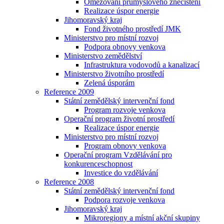
Omezování průmyslového znečištění
Realizace úspor energie
Jihomoravský kraj
Fond životného prostředí JMK
Ministerstvo pro místní rozvoj
Podpora obnovy venkova
Ministerstvo zemědělství
Infrastruktura vodovodů a kanalizací
Ministerstvo životního prostředí
Zelená úsporám
Reference 2009
Státní zemědělský intervenční fond
Program rozvoje venkova
Operační program životní prostředí
Realizace úspor energie
Ministerstvo pro místní rozvoj
Program obnovy venkova
Operační program Vzdělávání pro
konkurenceschopnost
Investice do vzdělávání
Reference 2008
Státní zemědělský intervenční fond
Podpora rozvoje venkova
Jihomoravský kraj
Mikroregiony a místní akční skupiny