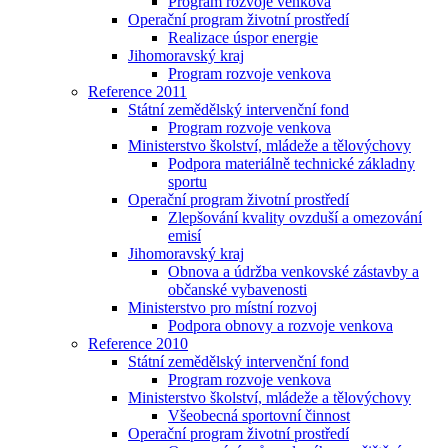
Program rozvoje venkova
Operační program životní prostředí
Realizace úspor energie
Jihomoravský kraj
Program rozvoje venkova
Reference 2011
Státní zemědělský intervenční fond
Program rozvoje venkova
Ministerstvo školství, mládeže a tělovýchovy
Podpora materiálně technické základny
sportu
Operační program životní prostředí
Zlepšování kvality ovzduší a omezování
emisí
Jihomoravský kraj
Obnova a údržba venkovské zástavby a
občanské vybavenosti
Ministerstvo pro místní rozvoj
Podpora obnovy a rozvoje venkova
Reference 2010
Státní zemědělský intervenční fond
Program rozvoje venkova
Ministerstvo školství, mládeže a tělovýchovy
Všeobecná sportovní činnost
Operační program životní prostředí