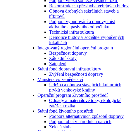
Podpora vítězů soutěže Vesnice roku
Rekonstrukce a přestavba veřejných budov
Obnova drobných sakrálních staveb a
hřbitovů
Podpora vybudování a obnovy míst
aktivního a pasivního odpočinku
Technická infrastruktura
Demolice budov v sociálně vyloučených
lokalitách
Integrovaný regionální operační program
Bezpečnost dopravy
Základní školy
Zateplení
Státní fond dopravní infrastruktury
Zvýšení bezpečnosti dopravy
Ministerstvo zemědělství
Údržba a obnova stávajících kulturních
prvků venkovské krajiny
Operační program Životního prostředí
Odpady a materiálové toky, ekologické
zátěže a rizika
Státní fond životního prostředí
Podpora alternativních způsobů dopravy
Podpora obcí v národních parcích
Zelená stuha