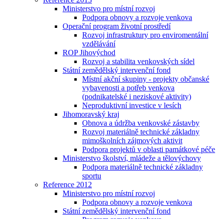
Ministerstvo pro místní rozvoj
Podpora obnovy a rozvoje venkova
Operační program životní prostředí
Rozvoj infrastruktury pro enviromentální
vzdělávání
ROP Jihovýchod
Rozvoj a stabilita venkovských sídel
Státní zemědělský intervenční fond
Místní akční skupiny - projekty občanské
vybavenosti a potřeb venkova
(podnikatelské i neziskové aktivity)
Neproduktivní investice v lesích
Jihomoravský kraj
Obnova a údržba venkovské zástavby
Rozvoj materiálně technické základny
mimoškolních zájmových aktivit
Podpora projektů v oblasti památkové péče
Ministerstvo školství, mládeže a tělovýchovy
Podpora materiálně technické základny
sportu
Reference 2012
Ministerstvo pro místní rozvoj
Podpora obnovy a rozvoje venkova
Státní zemědělský intervenční fond