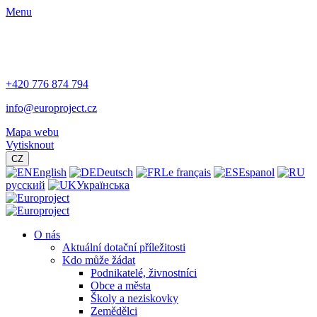
Menu
+420 776 874 794
info@europroject.cz
Mapa webu
Vytisknout
CZ
English
Deutsch
Le français
Espanol
русский
Українська
O nás
Aktuální dotační příležitosti
Kdo může žádat
Podnikatelé, živnostníci
Obce a města
Školy a neziskovky
Zemědělci