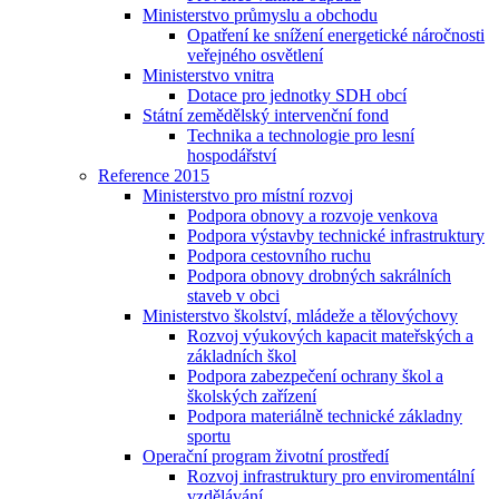
Ministerstvo průmyslu a obchodu
Opatření ke snížení energetické náročnosti
veřejného osvětlení
Ministerstvo vnitra
Dotace pro jednotky SDH obcí
Státní zemědělský intervenční fond
Technika a technologie pro lesní
hospodářství
Reference 2015
Ministerstvo pro místní rozvoj
Podpora obnovy a rozvoje venkova
Podpora výstavby technické infrastruktury
Podpora cestovního ruchu
Podpora obnovy drobných sakrálních
staveb v obci
Ministerstvo školství, mládeže a tělovýchovy
Rozvoj výukových kapacit mateřských a
základních škol
Podpora zabezpečení ochrany škol a
školských zařízení
Podpora materiálně technické základny
sportu
Operační program životní prostředí
Rozvoj infrastruktury pro enviromentální
vzdělávání