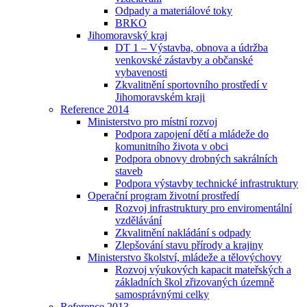
Odpady a materiálové toky
BRKO
Jihomoravský kraj
DT 1 – Výstavba, obnova a údržba
venkovské zástavby a občanské
vybavenosti
Zkvalitnění sportovního prostředí v
Jihomoravském kraji
Reference 2014
Ministerstvo pro místní rozvoj
Podpora zapojení dětí a mládeže do
komunitního života v obci
Podpora obnovy drobných sakrálních
staveb
Podpora výstavby technické infrastruktury
Operační program životní prostředí
Rozvoj infrastruktury pro enviromentální
vzdělávání
Zkvalitnění nakládání s odpady
Zlepšování stavu přírody a krajiny
Ministerstvo školství, mládeže a tělovýchovy
Rozvoj výukových kapacit mateřských a
základních škol zřizovaných územně
samosprávnými celky
Reference 2013