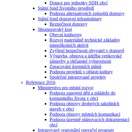
Dotace pro jednotky SDH obcí
Státní fond životního prostředí
Podpora alternativních způsobů dopravy
Státní fond dopravní infrastruktury
Bezpečnost dopravy
Jihomoravský kraj
Obecní knihovny
Rozvoj materiálně technické základny
mimoškolních aktivit
Zvýšení bezpečnosti obyvatel v dopravě
Výstavba, obnova a údržba venkovské
zástavby a občanské vybavenosti
Zpracování územních plánů
Podpora projektů v oblasti kultury
Společné integrované projekty
Reference 2016
Ministerstvo pro místní rozvoj
Podpora zapojení dětí a mládeže do
komunitního života v obci
Podpora obnovy drobných sakrálních
staveb v obci
Podpora obnovy místních komunikací
Podpora územně plánovacích dokumentací
obcí
Integrovaný regionální operační program