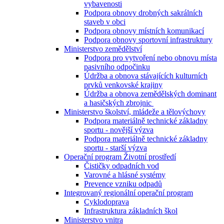
vybavenosti
Podpora obnovy drobných sakrálních
staveb v obci
Podpora obnovy místních komunikací
Podpora obnovy sportovní infrastruktury
Ministerstvo zemědělství
Podpora pro vytvoření nebo obnovu místa
pasivního odpočinku
Údržba a obnova stávajících kulturních
prvků venkovské krajiny
Údržba a obnova zemědělských dominant
a hasičských zbrojnic
Ministerstvo školství, mládeže a tělovýchovy
Podpora materiálně technické základny
sportu - novější výzva
Podpora materiálně technické základny
sportu - starší výzva
Operační program Životní prostředí
Čističky odpadních vod
Varovné a hlásné systémy
Prevence vzniku odpadů
Integrovaný regionální operační program
Cyklodoprava
Infrastruktura základních škol
Ministerstvo vnitra