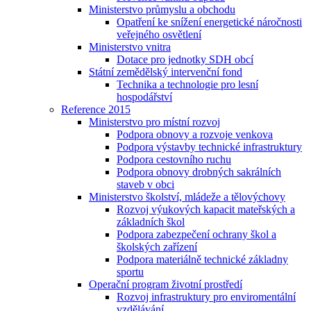
Ministerstvo průmyslu a obchodu
Opatření ke snížení energetické náročnosti
veřejného osvětlení
Ministerstvo vnitra
Dotace pro jednotky SDH obcí
Státní zemědělský intervenční fond
Technika a technologie pro lesní
hospodářství
Reference 2015
Ministerstvo pro místní rozvoj
Podpora obnovy a rozvoje venkova
Podpora výstavby technické infrastruktury
Podpora cestovního ruchu
Podpora obnovy drobných sakrálních
staveb v obci
Ministerstvo školství, mládeže a tělovýchovy
Rozvoj výukových kapacit mateřských a
základních škol
Podpora zabezpečení ochrany škol a
školských zařízení
Podpora materiálně technické základny
sportu
Operační program životní prostředí
Rozvoj infrastruktury pro enviromentální
vzdělávání