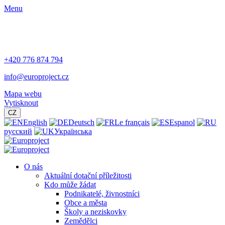
Menu
+420 776 874 794
info@europroject.cz
Mapa webu
Vytisknout
CZ
English
Deutsch
Le français
Espanol
русский
Українська
O nás
Aktuální dotační příležitosti
Kdo může žádat
Podnikatelé, živnostníci
Obce a města
Školy a neziskovky
Zemědělci