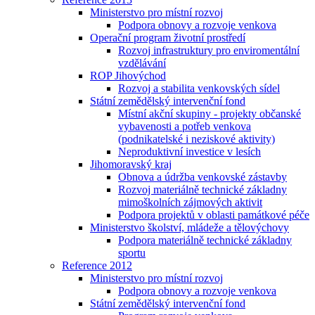
Ministerstvo pro místní rozvoj
Podpora obnovy a rozvoje venkova
Operační program životní prostředí
Rozvoj infrastruktury pro enviromentální
vzdělávání
ROP Jihovýchod
Rozvoj a stabilita venkovských sídel
Státní zemědělský intervenční fond
Místní akční skupiny - projekty občanské
vybavenosti a potřeb venkova
(podnikatelské i neziskové aktivity)
Neproduktivní investice v lesích
Jihomoravský kraj
Obnova a údržba venkovské zástavby
Rozvoj materiálně technické základny
mimoškolních zájmových aktivit
Podpora projektů v oblasti památkové péče
Ministerstvo školství, mládeže a tělovýchovy
Podpora materiálně technické základny
sportu
Reference 2012
Ministerstvo pro místní rozvoj
Podpora obnovy a rozvoje venkova
Státní zemědělský intervenční fond