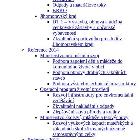
Odpady a materiálové toky
BRKO
Jihomoravský kraj
DT 1 – Výstavba, obnova a údržba
venkovské zástavby a občanské
vybavenosti
Zkvalitnění sportovního prostředí v
Jihomoravském kraji
Reference 2014
Ministerstvo pro místní rozvoj
Podpora zapojení dětí a mládeže do
komunitního života v obci
Podpora obnovy drobných sakrálních
staveb
Podpora výstavby technické infrastruktury
Operační program životní prostředí
Rozvoj infrastruktury pro enviromentální
vzdělávání
Zkvalitnění nakládání s odpady
Zlepšování stavu přírody a krajiny
Ministerstvo školství, mládeže a tělovýchovy
Rozvoj výukových kapacit mateřských a
základních škol zřizovaných územně
samosprávnými celky
Reference 2013