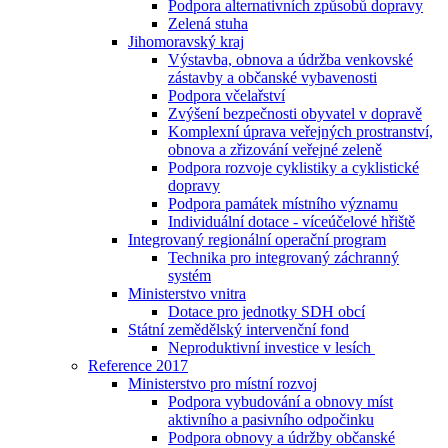
Podpora alternativních způsobů dopravy
Zelená stuha
Jihomoravský kraj
Výstavba, obnova a údržba venkovské
zástavby a občanské vybavenosti
Podpora včelařství
Zvýšení bezpečnosti obyvatel v dopravě
Komplexní úprava veřejných prostranství,
obnova a zřizování veřejné zeleně
Podpora rozvoje cyklistiky a cyklistické
dopravy
Podpora památek místního významu
Individuální dotace - víceúčelové hřiště
Integrovaný regionální operační program
Technika pro integrovaný záchranný
systém
Ministerstvo vnitra
Dotace pro jednotky SDH obcí
Státní zemědělský intervenční fond
Neproduktivní investice v lesích
Reference 2017
Ministerstvo pro místní rozvoj
Podpora vybudování a obnovy míst
aktivního a pasivního odpočinku
Podpora obnovy a údržby občanské