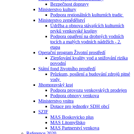
Bezpečnost dopravy
Ministerstvo kultury
Podpora regionálních kulturních tradic
Ministerstvo zemědělství
Údržba a obnova stávajících kulturních
prvků venkovské krajiny
Podpora opatření na drobných vodních
tocích a malých vodních nádržích - 2.
etapa
Operační program Životní prostředí
Zlepšování kvality vod a snižování rizika
povodní
Státní fond životního prostředí
Průzkum, posílení a budování zdrojů pitné
vody
Jihomoravský kraj
Podpora provozu venkovských prodejen
Podpora obnovy venkova
Ministerstvo vnitra
Dotace pro jednotky SDH obcí
SZIF
MAS Boskovicko plus
MAS Litomyšlsko
MAS Partnerství venkova
Reference 2020