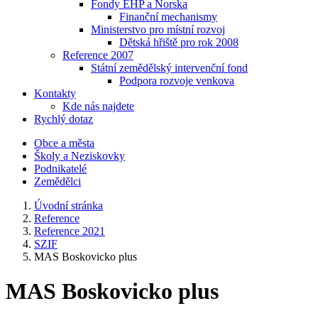
Fondy EHP a Norska
Finanční mechanismy
Ministerstvo pro místní rozvoj
Dětská hřiště pro rok 2008
Reference 2007
Státní zemědělský intervenční fond
Podpora rozvoje venkova
Kontakty
Kde nás najdete
Rychlý dotaz
Obce a města
Školy a Neziskovky
Podnikatelé
Zemědělci
Úvodní stránka
Reference
Reference 2021
SZIF
MAS Boskovicko plus
MAS Boskovicko plus