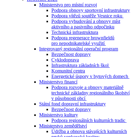
Ministerstvo pro místní rozvoj
Podpora obnovy sportovní infrastruktury
Podpora vítězů soutěže Vesnice roku
Podpora vybudování a obnovy míst
aktivního a pasivního odpočinku
Technická infrastruktura
Podpora regenerace brownfieldů
pro nepodnikatelské využití
Integrovaný regionální operační program
Bezpečnost dopravy
Cyklodoprava
Infrastruktura základních škol
Komunitní centra
Energetické úspory v bytových domech
Ministerstvo financí
Podpora rozvoje a obnovy materiálně
technické základny regionálního školství
v působnosti obcí
Státní fond dopravní infrastruktury
Bezpečnost dopravy
Ministerstvo kultury
Podpora regionálních kulturních tradic
Ministerstvo zemědělství
Údržba a obnova stávajících kulturních
prvků venkovské krajiny