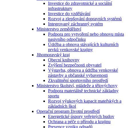
Investice do zdravotnické a sociální
infrastruktury
Investice do vzdělávání
Rozvoj a zlepšování dopravních systémů
Integrovaný záchranný systém
Ministerstvo zemědělství
Podpora pro vytvoření nebo obnovu místa
pasivního odpočinku
Údržba a obnova stávajících kulturních
prvků venkovské krajiny
Jihomoravský kraj
Obecní knihovny
Zvýšení bezpečnosti obyvatel
Výstavba, obnova a údržba venkovské
zástavby a občanské vybavenosti
Zkvalitnění sportovního prostředí
Ministerstvo školství, mládeže a tělovýchovy
Podpora materiálně technické základny
sportu
Rozvoj výukových kapacit mateřských a
základních škol
Operační program životní prostředí
Energetické úspory veřejných budov
Ochrana a péče o přírodu a krajinu
Prevence vzniku odpadů