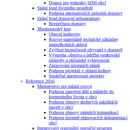
Dotace pro jednotky SDH obcí
Státní fond životního prostředí
Podpora alternativních způsobů dopravy
Státní fond dopravní infrastruktury
Bezpečnost dopravy
Jihomoravský kraj
Obecní knihovny
Rozvoj materiálně technické základny
mimoškolních aktivit
Zvýšení bezpečnosti obyvatel v dopravě
Výstavba, obnova a údržba venkovské
zástavby a občanské vybavenosti
Zpracování územních plánů
Podpora projektů v oblasti kultury
Společné integrované projekty
Reference 2016
Ministerstvo pro místní rozvoj
Podpora zapojení dětí a mládeže do
komunitního života v obci
Podpora obnovy drobných sakrálních
staveb v obci
Podpora obnovy místních komunikací
Podpora územně plánovacích dokumentací
obcí
Integrovaný regionální operační program