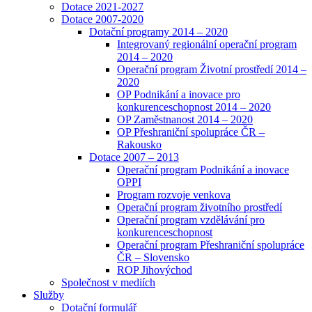
Dotace 2021-2027
Dotace 2007-2020
Dotační programy 2014 – 2020
Integrovaný regionální operační program
2014 – 2020
Operační program Životní prostředí 2014 –
2020
OP Podnikání a inovace pro
konkurenceschopnost 2014 – 2020
OP Zaměstnanost 2014 – 2020
OP Přeshraniční spolupráce ČR –
Rakousko
Dotace 2007 – 2013
Operační program Podnikání a inovace
OPPI
Program rozvoje venkova
Operační program životního prostředí
Operační program vzdělávání pro
konkurenceschopnost
Operační program Přeshraniční spolupráce
ČR – Slovensko
ROP Jihovýchod
Společnost v mediích
Služby
Dotační formulář