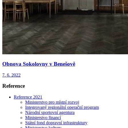
Obnova Sokolovny v Benešově
7. 6. 2022
Reference
Reference 2021
Ministerstvo pro místní rozvoj
Integrovaný regionální operační program
Národní sportovní agentura
Ministerstvo financí
Státní fond dopravní infrastruktury
Ministerstvo kultury