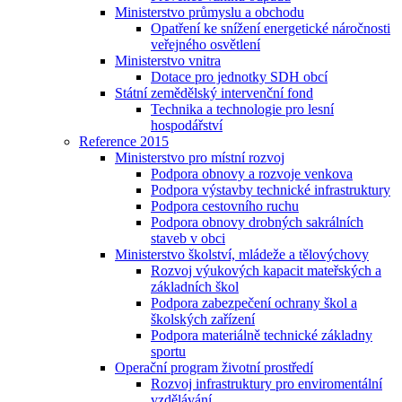
Ministerstvo průmyslu a obchodu
Opatření ke snížení energetické náročnosti
veřejného osvětlení
Ministerstvo vnitra
Dotace pro jednotky SDH obcí
Státní zemědělský intervenční fond
Technika a technologie pro lesní
hospodářství
Reference 2015
Ministerstvo pro místní rozvoj
Podpora obnovy a rozvoje venkova
Podpora výstavby technické infrastruktury
Podpora cestovního ruchu
Podpora obnovy drobných sakrálních
staveb v obci
Ministerstvo školství, mládeže a tělovýchovy
Rozvoj výukových kapacit mateřských a
základních škol
Podpora zabezpečení ochrany škol a
školských zařízení
Podpora materiálně technické základny
sportu
Operační program životní prostředí
Rozvoj infrastruktury pro enviromentální
vzdělávání