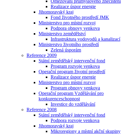
Omezování průmyslového znečištění
Realizace úspor energie
Jihomoravský kraj
Fond životného prostředí JMK
Ministerstvo pro místní rozvoj
Podpora obnovy venkova
Ministerstvo zemědělství
Infrastruktura vodovodů a kanalizací
Ministerstvo životního prostředí
Zelená úsporám
Reference 2009
Státní zemědělský intervenční fond
Program rozvoje venkova
Operační program životní prostředí
Realizace úspor energie
Ministerstvo pro místní rozvoj
Program obnovy venkova
Operační program Vzdělávání pro
konkurenceschopnost
Investice do vzdělávání
Reference 2008
Státní zemědělský intervenční fond
Podpora rozvoje venkova
Jihomoravský kraj
Mikroregiony a místní akční skupiny