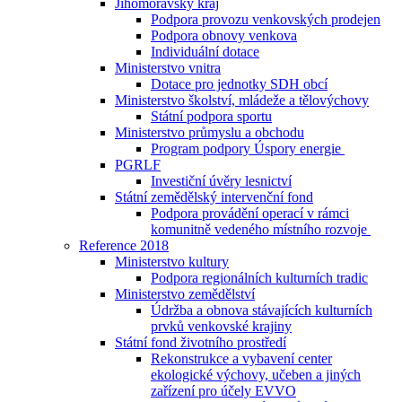
Jihomoravský kraj
Podpora provozu venkovských prodejen
Podpora obnovy venkova
Individuální dotace
Ministerstvo vnitra
Dotace pro jednotky SDH obcí
Ministerstvo školství, mládeže a tělovýchovy
Státní podpora sportu
Ministerstvo průmyslu a obchodu
Program podpory Úspory energie
PGRLF
Investiční úvěry lesnictví
Státní zemědělský intervenční fond
Podpora provádění operací v rámci
komunitně vedeného místního rozvoje
Reference 2018
Ministerstvo kultury
Podpora regionálních kulturních tradic
Ministerstvo zemědělství
Údržba a obnova stávajících kulturních
prvků venkovské krajiny
Státní fond životního prostředí
Rekonstrukce a vybavení center
ekologické výchovy, učeben a jiných
zařízení pro účely EVVO