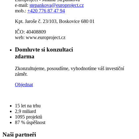
e-mail:
stepankova@europroject.cz
mob.:
+420 776 87 47 94
Kpt. Jaroše č. 23/103, Boskovice 680 01
IČO: 40408809
web: www.europroject.cz
Domluvte si konzultaci
zdarma
Zkonzultujeme, posoudíme, vyhodnotíme váš investiční
záměr.
Objednat
15
let na trhu
2,9
miliard
1095
projektů
87 %
úspěšnost
Naši partneři