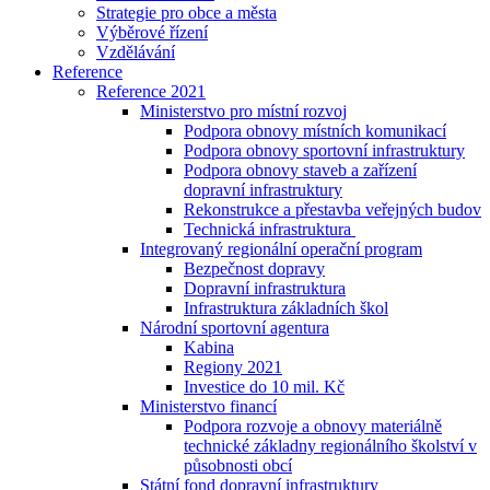
Strategie pro obce a města
Výběrové řízení
Vzdělávání
Reference
Reference 2021
Ministerstvo pro místní rozvoj
Podpora obnovy místních komunikací
Podpora obnovy sportovní infrastruktury
Podpora obnovy staveb a zařízení
dopravní infrastruktury
Rekonstrukce a přestavba veřejných budov
Technická infrastruktura
Integrovaný regionální operační program
Bezpečnost dopravy
Dopravní infrastruktura
Infrastruktura základních škol
Národní sportovní agentura
Kabina
Regiony 2021
Investice do 10 mil. Kč
Ministerstvo financí
Podpora rozvoje a obnovy materiálně
technické základny regionálního školství v
působnosti obcí
Státní fond dopravní infrastruktury