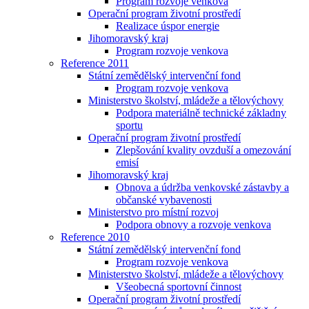
Program rozvoje venkova
Operační program životní prostředí
Realizace úspor energie
Jihomoravský kraj
Program rozvoje venkova
Reference 2011
Státní zemědělský intervenční fond
Program rozvoje venkova
Ministerstvo školství, mládeže a tělovýchovy
Podpora materiálně technické základny
sportu
Operační program životní prostředí
Zlepšování kvality ovzduší a omezování
emisí
Jihomoravský kraj
Obnova a údržba venkovské zástavby a
občanské vybavenosti
Ministerstvo pro místní rozvoj
Podpora obnovy a rozvoje venkova
Reference 2010
Státní zemědělský intervenční fond
Program rozvoje venkova
Ministerstvo školství, mládeže a tělovýchovy
Všeobecná sportovní činnost
Operační program životní prostředí