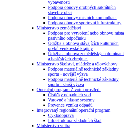
vybavenosti
Podpora obnovy drobných sakrálních
staveb v obci
Podpora obnovy místních komunikací
Podpora obnovy sportovní infrastruktury
Ministerstvo zemědělství
Podpora pro vytvoření nebo obnovu místa
pasivního odpočinku
Údržba a obnova stávajících kulturních
prvků venkovské krajiny
Údržba a obnova zemědělských dominant
a hasičských zbrojnic
Ministerstvo školství, mládeže a tělovýchovy
Podpora materiálně technické základny
sportu - novější výzva
Podpora materiálně technické základny
sportu - starší výzva
Operační program Životní prostředí
Čističky odpadních vod
Varovné a hlásné systémy
Prevence vzniku odpadů
Integrovaný regionální operační program
Cyklodoprava
Infrastruktura základních škol
Ministerstvo vnitra