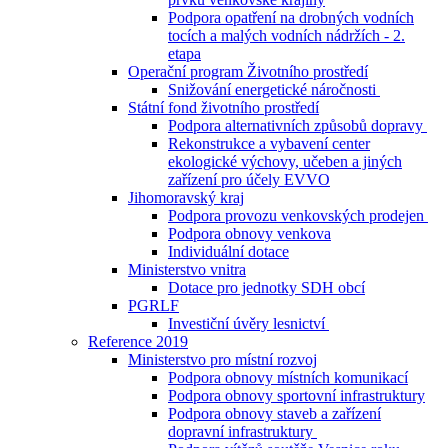
Podpora opatření na drobných vodních
tocích a malých vodních nádržích - 2.
etapa
Operační program Životního prostředí
Snižování energetické náročnosti
Státní fond životního prostředí
Podpora alternativních způsobů dopravy
Rekonstrukce a vybavení center
ekologické výchovy, učeben a jiných
zařízení pro účely EVVO
Jihomoravský kraj
Podpora provozu venkovských prodejen
Podpora obnovy venkova
Individuální dotace
Ministerstvo vnitra
Dotace pro jednotky SDH obcí
PGRLF
Investiční úvěry lesnictví
Reference 2019
Ministerstvo pro místní rozvoj
Podpora obnovy místních komunikací
Podpora obnovy sportovní infrastruktury
Podpora obnovy staveb a zařízení
dopravní infrastruktury