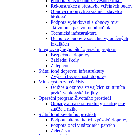
Podpora vítězů soutěže Vesnice roku
Rekonstrukce a přestavba veřejných budov
Obnova drobných sakrálních staveb a
hřbitovů
Podpora vybudování a obnovy míst
aktivního a pasivního odpočinku
Technická infrastruktura
Demolice budov v sociálně vyloučených
lokalitách
Integrovaný regionální operační program
Bezpečnost dopravy
Základní školy
Zateplení
Státní fond dopravní infrastruktury
Zvýšení bezpečnosti dopravy
Ministerstvo zemědělství
Údržba a obnova stávajících kulturních
prvků venkovské krajiny
Operační program Životního prostředí
Odpady a materiálové toky, ekologické
zátěže a rizika
Státní fond životního prostředí
Podpora alternativních způsobů dopravy
Podpora obcí v národních parcích
Zelená stuha