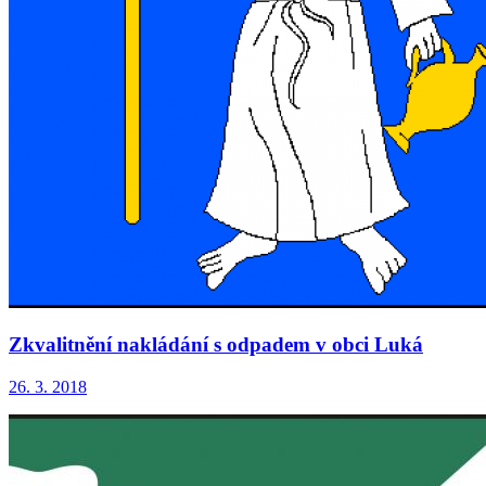
Zkvalitnění nakládání s odpadem v obci Luká
26. 3. 2018