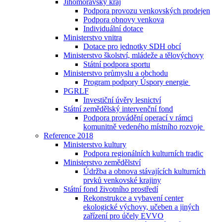
Jihomoravský kraj
Podpora provozu venkovských prodejen
Podpora obnovy venkova
Individuální dotace
Ministerstvo vnitra
Dotace pro jednotky SDH obcí
Ministerstvo školství, mládeže a tělovýchovy
Státní podpora sportu
Ministerstvo průmyslu a obchodu
Program podpory Úspory energie
PGRLF
Investiční úvěry lesnictví
Státní zemědělský intervenční fond
Podpora provádění operací v rámci
komunitně vedeného místního rozvoje
Reference 2018
Ministerstvo kultury
Podpora regionálních kulturních tradic
Ministerstvo zemědělství
Údržba a obnova stávajících kulturních
prvků venkovské krajiny
Státní fond životního prostředí
Rekonstrukce a vybavení center
ekologické výchovy, učeben a jiných
zařízení pro účely EVVO