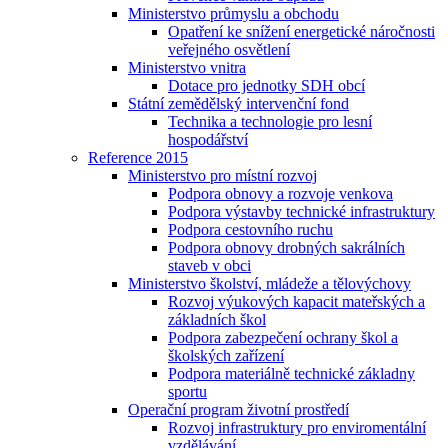
Ministerstvo průmyslu a obchodu
Opatření ke snížení energetické náročnosti
veřejného osvětlení
Ministerstvo vnitra
Dotace pro jednotky SDH obcí
Státní zemědělský intervenční fond
Technika a technologie pro lesní
hospodářství
Reference 2015
Ministerstvo pro místní rozvoj
Podpora obnovy a rozvoje venkova
Podpora výstavby technické infrastruktury
Podpora cestovního ruchu
Podpora obnovy drobných sakrálních
staveb v obci
Ministerstvo školství, mládeže a tělovýchovy
Rozvoj výukových kapacit mateřských a
základních škol
Podpora zabezpečení ochrany škol a
školských zařízení
Podpora materiálně technické základny
sportu
Operační program životní prostředí
Rozvoj infrastruktury pro enviromentální
vzdělávání