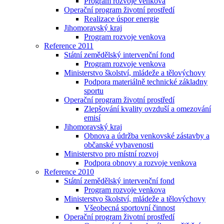
Program rozvoje venkova
Operační program životní prostředí
Realizace úspor energie
Jihomoravský kraj
Program rozvoje venkova
Reference 2011
Státní zemědělský intervenční fond
Program rozvoje venkova
Ministerstvo školství, mládeže a tělovýchovy
Podpora materiálně technické základny
sportu
Operační program životní prostředí
Zlepšování kvality ovzduší a omezování
emisí
Jihomoravský kraj
Obnova a údržba venkovské zástavby a
občanské vybavenosti
Ministerstvo pro místní rozvoj
Podpora obnovy a rozvoje venkova
Reference 2010
Státní zemědělský intervenční fond
Program rozvoje venkova
Ministerstvo školství, mládeže a tělovýchovy
Všeobecná sportovní činnost
Operační program životní prostředí