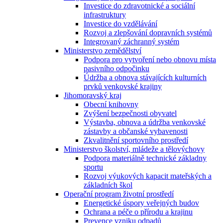
Investice do zdravotnické a sociální
infrastruktury
Investice do vzdělávání
Rozvoj a zlepšování dopravních systémů
Integrovaný záchranný systém
Ministerstvo zemědělství
Podpora pro vytvoření nebo obnovu místa
pasivního odpočinku
Údržba a obnova stávajících kulturních
prvků venkovské krajiny
Jihomoravský kraj
Obecní knihovny
Zvýšení bezpečnosti obyvatel
Výstavba, obnova a údržba venkovské
zástavby a občanské vybavenosti
Zkvalitnění sportovního prostředí
Ministerstvo školství, mládeže a tělovýchovy
Podpora materiálně technické základny
sportu
Rozvoj výukových kapacit mateřských a
základních škol
Operační program životní prostředí
Energetické úspory veřejných budov
Ochrana a péče o přírodu a krajinu
Prevence vzniku odpadů