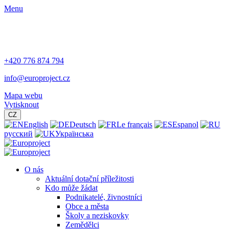
Menu
+420 776 874 794
info@europroject.cz
Mapa webu
Vytisknout
CZ
English
Deutsch
Le français
Espanol
русский
Українська
O nás
Aktuální dotační příležitosti
Kdo může žádat
Podnikatelé, živnostníci
Obce a města
Školy a neziskovky
Zemědělci