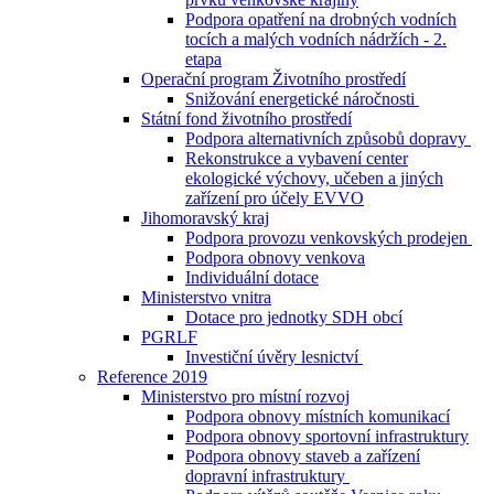
Podpora opatření na drobných vodních
tocích a malých vodních nádržích - 2.
etapa
Operační program Životního prostředí
Snižování energetické náročnosti
Státní fond životního prostředí
Podpora alternativních způsobů dopravy
Rekonstrukce a vybavení center
ekologické výchovy, učeben a jiných
zařízení pro účely EVVO
Jihomoravský kraj
Podpora provozu venkovských prodejen
Podpora obnovy venkova
Individuální dotace
Ministerstvo vnitra
Dotace pro jednotky SDH obcí
PGRLF
Investiční úvěry lesnictví
Reference 2019
Ministerstvo pro místní rozvoj
Podpora obnovy místních komunikací
Podpora obnovy sportovní infrastruktury
Podpora obnovy staveb a zařízení
dopravní infrastruktury