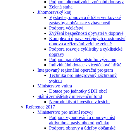
Podpora alternativních způsobů dopravy
Zelená stuha
Jihomoravský kraj
Výstavba, obnova a údržba venkovské
zástavby a občanské vybavenosti
Podpora včelařství
Zvýšení bezpečnosti obyvatel v dopravě
Komplexní úprava veřejných prostranství,
obnova a zřizování veřejné zeleně
Podpora rozvoje cyklistiky a cyklistické
dopravy
Podpora památek místního významu
Individuální dotace - víceúčelové hřiště
Integrovaný regionální operační program
Technika pro integrovaný záchranný
systém
Ministerstvo vnitra
Dotace pro jednotky SDH obcí
Státní zemědělský intervenční fond
Neproduktivní investice v lesích
Reference 2017
Ministerstvo pro místní rozvoj
Podpora vybudování a obnovy míst
aktivního a pasivního odpočinku
Podpora obnovy a údržby občanské