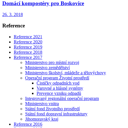
Domácí kompostéry pro Boskovice
26. 3. 2018
Reference
Reference 2021
Reference 2020
Reference 2019
Reference 2018
Reference 2017
Ministerstvo pro místní rozvoj
Ministerstvo zemědělství
Ministerstvo školství, mládeže a tělovýchovy
Operační program Životní prostředí
Čističky odpadních vod
Varovné a hlásné systémy
Prevence vzniku odpadů
Integrovaný regionální operační program
Ministerstvo vnitra
Státní fond životního prostředí
Státní fond dopravní infrastruktury
Jihomoravský kraj
Reference 2016