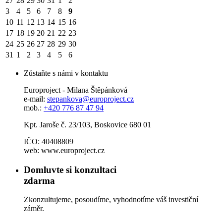
27
28
29
30
31
1
2
3
4
5
6
7
8
9
10
11
12
13
14
15
16
17
18
19
20
21
22
23
24
25
26
27
28
29
30
31
1
2
3
4
5
6
Zůstaňte s námi v kontaktu
Europroject - Milana Štěpánková
e-mail:
stepankova@europroject.cz
mob.:
+420 776 87 47 94
Kpt. Jaroše č. 23/103, Boskovice 680 01
IČO: 40408809
web: www.europroject.cz
Domluvte si konzultaci
zdarma
Zkonzultujeme, posoudíme, vyhodnotíme váš investiční
záměr.