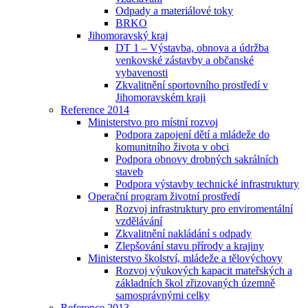
Odpady a materiálové toky
BRKO
Jihomoravský kraj
DT 1 – Výstavba, obnova a údržba
venkovské zástavby a občanské
vybavenosti
Zkvalitnění sportovního prostředí v
Jihomoravském kraji
Reference 2014
Ministerstvo pro místní rozvoj
Podpora zapojení dětí a mládeže do
komunitního života v obci
Podpora obnovy drobných sakrálních
staveb
Podpora výstavby technické infrastruktury
Operační program životní prostředí
Rozvoj infrastruktury pro enviromentální
vzdělávání
Zkvalitnění nakládání s odpady
Zlepšování stavu přírody a krajiny
Ministerstvo školství, mládeže a tělovýchovy
Rozvoj výukových kapacit mateřských a
základních škol zřizovaných územně
samosprávnými celky
Reference 2013