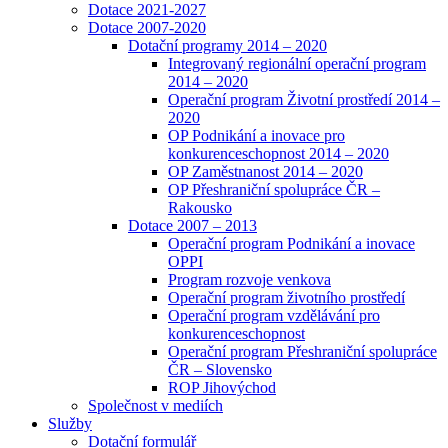
Dotace 2021-2027
Dotace 2007-2020
Dotační programy 2014 – 2020
Integrovaný regionální operační program
2014 – 2020
Operační program Životní prostředí 2014 –
2020
OP Podnikání a inovace pro
konkurenceschopnost 2014 – 2020
OP Zaměstnanost 2014 – 2020
OP Přeshraniční spolupráce ČR –
Rakousko
Dotace 2007 – 2013
Operační program Podnikání a inovace
OPPI
Program rozvoje venkova
Operační program životního prostředí
Operační program vzdělávání pro
konkurenceschopnost
Operační program Přeshraniční spolupráce
ČR – Slovensko
ROP Jihovýchod
Společnost v mediích
Služby
Dotační formulář