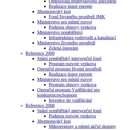
Omezování průmyslového znečištění
Realizace úspor energie
Jihomoravský kraj
Fond životného prostředí JMK
Ministerstvo pro místní rozvoj
Podpora obnovy venkova
Ministerstvo zemědělství
Infrastruktura vodovodů a kanalizací
Ministerstvo životního prostředí
Zelená úsporám
Reference 2009
Státní zemědělský intervenční fond
Program rozvoje venkova
Operační program životní prostředí
Realizace úspor energie
Ministerstvo pro místní rozvoj
Program obnovy venkova
Operační program Vzdělávání pro
konkurenceschopnost
Investice do vzdělávání
Reference 2008
Státní zemědělský intervenční fond
Podpora rozvoje venkova
Jihomoravský kraj
Mikroregiony a místní akční skupiny