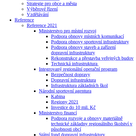
Strategie pro obce a města
Výběrové řízení
Vzdělávání
Reference
Reference 2021
Ministerstvo pro místní rozvoj
Podpora obnovy místních komunikací
Podpora obnovy sportovní infrastruktury
Podpora obnovy staveb a zařízení
dopravní infrastruktury
Rekonstrukce a přestavba veřejných budov
Technická infrastruktura
Integrovaný regionální operační program
Bezpečnost dopravy
Dopravní infrastruktura
Infrastruktura základních škol
Národní sportovní agentura
Kabina
Regiony 2021
Investice do 10 mil. Kč
Ministerstvo financí
Podpora rozvoje a obnovy materiálně
technické základny regionálního školství v
působnosti obcí
Státní fond dopravní infrastruktury