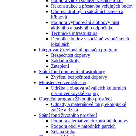
Podpora vítězů soutěže Vesnice roku
Rekonstrukce a přestavba veřejných budov
Obnova drobných sakrálních staveb a
hřbitovů
Podpora vybudování a obnovy míst
aktivního a pasivního odpočinku
Technická infrastruktura
Demolice budov v sociálně vyloučených
lokalitách
Integrovaný regionální operační program
Bezpečnost dopravy
Základní školy
Zateplení
Státní fond dopravní infrastruktury
Zvýšení bezpečnosti dopravy
Ministerstvo zemědělství
Údržba a obnova stávajících kulturních
prvků venkovské krajiny
Operační program Životního prostředí
Odpady a materiálové toky, ekologické
zátěže a rizika
Státní fond životního prostředí
Podpora alternativních způsobů dopravy
Podpora obcí v národních parcích
Zelená stuha