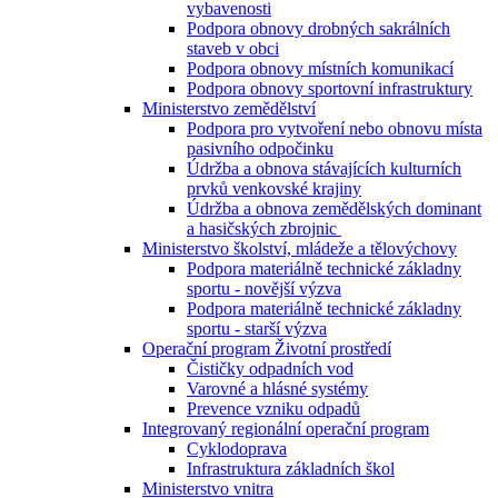
vybavenosti
Podpora obnovy drobných sakrálních
staveb v obci
Podpora obnovy místních komunikací
Podpora obnovy sportovní infrastruktury
Ministerstvo zemědělství
Podpora pro vytvoření nebo obnovu místa
pasivního odpočinku
Údržba a obnova stávajících kulturních
prvků venkovské krajiny
Údržba a obnova zemědělských dominant
a hasičských zbrojnic
Ministerstvo školství, mládeže a tělovýchovy
Podpora materiálně technické základny
sportu - novější výzva
Podpora materiálně technické základny
sportu - starší výzva
Operační program Životní prostředí
Čističky odpadních vod
Varovné a hlásné systémy
Prevence vzniku odpadů
Integrovaný regionální operační program
Cyklodoprava
Infrastruktura základních škol
Ministerstvo vnitra