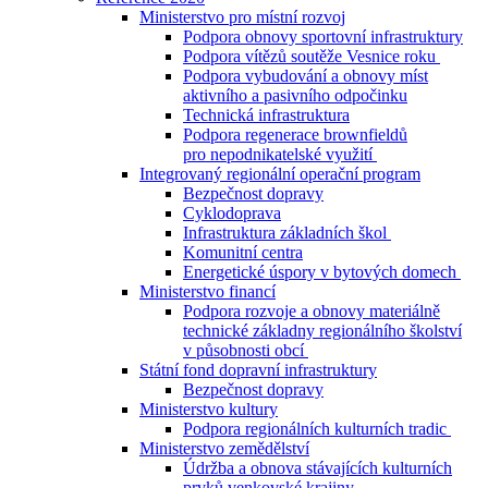
Ministerstvo pro místní rozvoj
Podpora obnovy sportovní infrastruktury
Podpora vítězů soutěže Vesnice roku
Podpora vybudování a obnovy míst
aktivního a pasivního odpočinku
Technická infrastruktura
Podpora regenerace brownfieldů
pro nepodnikatelské využití
Integrovaný regionální operační program
Bezpečnost dopravy
Cyklodoprava
Infrastruktura základních škol
Komunitní centra
Energetické úspory v bytových domech
Ministerstvo financí
Podpora rozvoje a obnovy materiálně
technické základny regionálního školství
v působnosti obcí
Státní fond dopravní infrastruktury
Bezpečnost dopravy
Ministerstvo kultury
Podpora regionálních kulturních tradic
Ministerstvo zemědělství
Údržba a obnova stávajících kulturních
prvků venkovské krajiny