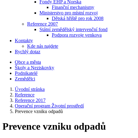
Fondy EHP a Norska
Finanční mechanismy
Ministerstvo pro místní rozvoj
Dětská hřiště pro rok 2008
Reference 2007
Státní zemědělský intervenční fond
Podpora rozvoje venkova
Kontakty
Kde nás najdete
Rychlý dotaz
Obce a města
Školy a Neziskovky
Podnikatelé
Zemědělci
Úvodní stránka
Reference
Reference 2017
Operační program Životní prostředí
Prevence vzniku odpadů
Prevence vzniku odpadů