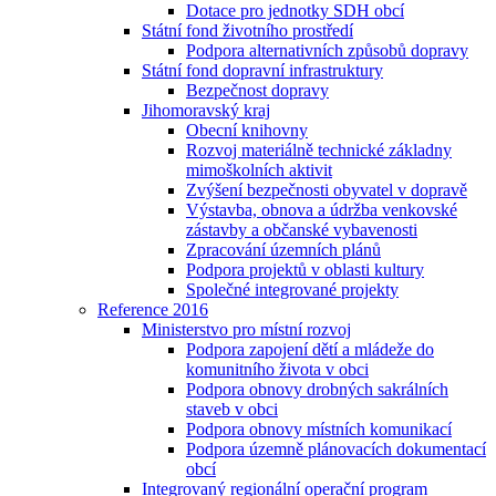
Dotace pro jednotky SDH obcí
Státní fond životního prostředí
Podpora alternativních způsobů dopravy
Státní fond dopravní infrastruktury
Bezpečnost dopravy
Jihomoravský kraj
Obecní knihovny
Rozvoj materiálně technické základny
mimoškolních aktivit
Zvýšení bezpečnosti obyvatel v dopravě
Výstavba, obnova a údržba venkovské
zástavby a občanské vybavenosti
Zpracování územních plánů
Podpora projektů v oblasti kultury
Společné integrované projekty
Reference 2016
Ministerstvo pro místní rozvoj
Podpora zapojení dětí a mládeže do
komunitního života v obci
Podpora obnovy drobných sakrálních
staveb v obci
Podpora obnovy místních komunikací
Podpora územně plánovacích dokumentací
obcí
Integrovaný regionální operační program