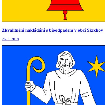
Zkvalitnění nakládání s bioodpadem v obci Skrchov
26. 3. 2018