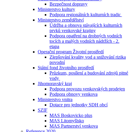
Bezpečnost dopravy
Ministerstvo kultury
Podpora regionálních kulturních tradic
Ministerstvo zemědělství
Údržba a obnova stávajících kulturních
prvků venkovské krajiny
Podpora opatření na drobných vodních
tocích a malých vodních nádržích - 2.
etapa
Operační program Životní prostředí
Zlepšování kvality vod a snižování rizika
povodní
Státní fond životního prostředí
Průzkum, posílení a budování zdrojů pitné
vody
Jihomoravský kraj
Podpora provozu venkovských prodejen
Podpora obnovy venkova
Ministerstvo vnitra
Dotace pro jednotky SDH obcí
SZIF
MAS Boskovicko plus
MAS Litomyšlsko
MAS Partnerství venkova
Reference 2020