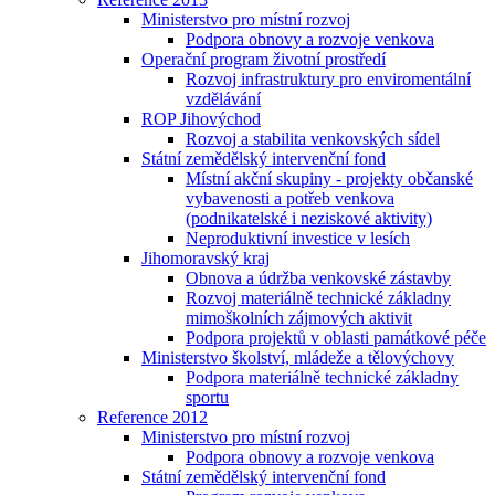
Ministerstvo pro místní rozvoj
Podpora obnovy a rozvoje venkova
Operační program životní prostředí
Rozvoj infrastruktury pro enviromentální
vzdělávání
ROP Jihovýchod
Rozvoj a stabilita venkovských sídel
Státní zemědělský intervenční fond
Místní akční skupiny - projekty občanské
vybavenosti a potřeb venkova
(podnikatelské i neziskové aktivity)
Neproduktivní investice v lesích
Jihomoravský kraj
Obnova a údržba venkovské zástavby
Rozvoj materiálně technické základny
mimoškolních zájmových aktivit
Podpora projektů v oblasti památkové péče
Ministerstvo školství, mládeže a tělovýchovy
Podpora materiálně technické základny
sportu
Reference 2012
Ministerstvo pro místní rozvoj
Podpora obnovy a rozvoje venkova
Státní zemědělský intervenční fond