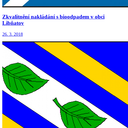
Zkvalitnění nakládání s bioodpadem v obci
Libňatov
26. 3. 2018