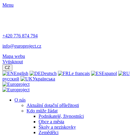
Menu
+420 776 874 794
info@europroject.cz
Mapa webu
Vytisknout
CZ
English
Deutsch
Le français
Espanol
русский
Українська
O nás
Aktuální dotační příležitosti
Kdo může žádat
Podnikatelé, živnostníci
Obce a města
Školy a neziskovky
Zemědělci