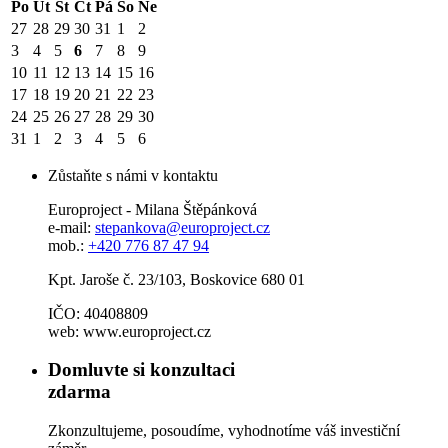
Po
Út
St
Čt
Pá
So
Ne
27
28
29
30
31
1
2
3
4
5
6
7
8
9
10
11
12
13
14
15
16
17
18
19
20
21
22
23
24
25
26
27
28
29
30
31
1
2
3
4
5
6
Zůstaňte s námi v kontaktu
Europroject - Milana Štěpánková
e-mail:
stepankova@europroject.cz
mob.:
+420 776 87 47 94
Kpt. Jaroše č. 23/103, Boskovice 680 01
IČO: 40408809
web: www.europroject.cz
Domluvte si konzultaci
zdarma
Zkonzultujeme, posoudíme, vyhodnotíme váš investiční