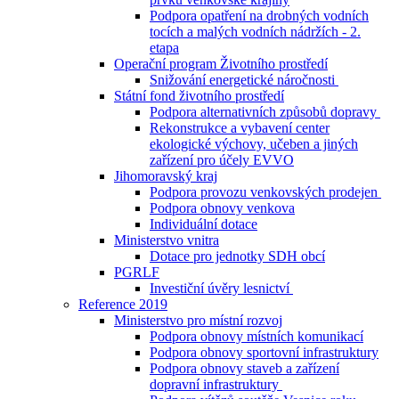
Podpora opatření na drobných vodních
tocích a malých vodních nádržích - 2.
etapa
Operační program Životního prostředí
Snižování energetické náročnosti
Státní fond životního prostředí
Podpora alternativních způsobů dopravy
Rekonstrukce a vybavení center
ekologické výchovy, učeben a jiných
zařízení pro účely EVVO
Jihomoravský kraj
Podpora provozu venkovských prodejen
Podpora obnovy venkova
Individuální dotace
Ministerstvo vnitra
Dotace pro jednotky SDH obcí
PGRLF
Investiční úvěry lesnictví
Reference 2019
Ministerstvo pro místní rozvoj
Podpora obnovy místních komunikací
Podpora obnovy sportovní infrastruktury
Podpora obnovy staveb a zařízení
dopravní infrastruktury