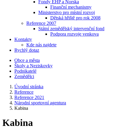
Fondy EHP a Norska
Finanční mechanismy
Ministerstvo pro místní rozvoj
Dětská hřiště pro rok 2008
Reference 2007
Státní zemědělský intervenční fond
Podpora rozvoje venkova
Kontakty
Kde nás najdete
Rychlý dotaz
Obce a města
Školy a Neziskovky
Podnikatelé
Zemědělci
Úvodní stránka
Reference
Reference 2021
Národní sportovní agentura
Kabina
Kabina