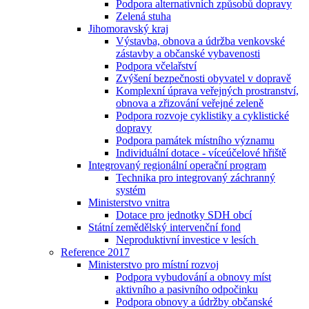
Podpora alternativních způsobů dopravy
Zelená stuha
Jihomoravský kraj
Výstavba, obnova a údržba venkovské
zástavby a občanské vybavenosti
Podpora včelařství
Zvýšení bezpečnosti obyvatel v dopravě
Komplexní úprava veřejných prostranství,
obnova a zřizování veřejné zeleně
Podpora rozvoje cyklistiky a cyklistické
dopravy
Podpora památek místního významu
Individuální dotace - víceúčelové hřiště
Integrovaný regionální operační program
Technika pro integrovaný záchranný
systém
Ministerstvo vnitra
Dotace pro jednotky SDH obcí
Státní zemědělský intervenční fond
Neproduktivní investice v lesích
Reference 2017
Ministerstvo pro místní rozvoj
Podpora vybudování a obnovy míst
aktivního a pasivního odpočinku
Podpora obnovy a údržby občanské