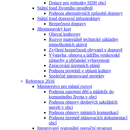
Dotace pro jednotky SDH obcí
Státní fond životního prostředí
Podpora alternativních způsobů dopravy
Státní fond dopravní infrastruktury
Bezpečnost dopravy
Jihomoravský kraj
Obecní knihovny
Rozvoj materiálně technické základny
mimoškolních aktivit
Zvýšení bezpečnosti obyvatel v dopravě
Výstavba, obnova a údržba venkovské
zástavby a občanské vybavenosti
Zpracování územních plánů
Podpora projektů v oblasti kultury
Společné integrované projekty
Reference 2016
Ministerstvo pro místní rozvoj
Podpora zapojení dětí a mládeže do
komunitního života v obci
Podpora obnovy drobných sakrálních
staveb v obci
Podpora obnovy místních komunikací
Podpora územně plánovacích dokumentací
obcí
Integrovaný regionální operační program