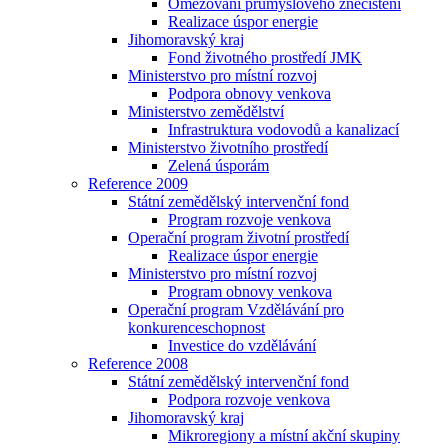
Omezování průmyslového znečištění
Realizace úspor energie
Jihomoravský kraj
Fond životného prostředí JMK
Ministerstvo pro místní rozvoj
Podpora obnovy venkova
Ministerstvo zemědělství
Infrastruktura vodovodů a kanalizací
Ministerstvo životního prostředí
Zelená úsporám
Reference 2009
Státní zemědělský intervenční fond
Program rozvoje venkova
Operační program životní prostředí
Realizace úspor energie
Ministerstvo pro místní rozvoj
Program obnovy venkova
Operační program Vzdělávání pro
konkurenceschopnost
Investice do vzdělávání
Reference 2008
Státní zemědělský intervenční fond
Podpora rozvoje venkova
Jihomoravský kraj
Mikroregiony a místní akční skupiny