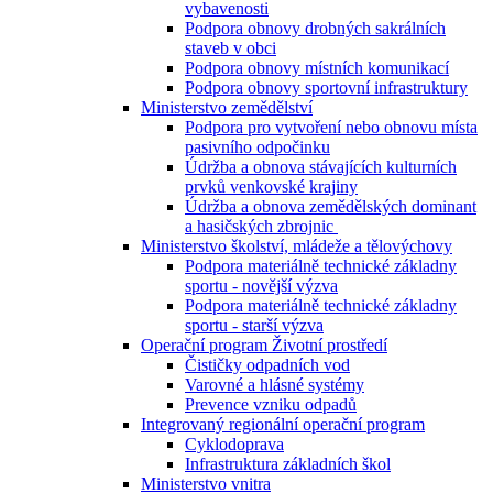
vybavenosti
Podpora obnovy drobných sakrálních
staveb v obci
Podpora obnovy místních komunikací
Podpora obnovy sportovní infrastruktury
Ministerstvo zemědělství
Podpora pro vytvoření nebo obnovu místa
pasivního odpočinku
Údržba a obnova stávajících kulturních
prvků venkovské krajiny
Údržba a obnova zemědělských dominant
a hasičských zbrojnic
Ministerstvo školství, mládeže a tělovýchovy
Podpora materiálně technické základny
sportu - novější výzva
Podpora materiálně technické základny
sportu - starší výzva
Operační program Životní prostředí
Čističky odpadních vod
Varovné a hlásné systémy
Prevence vzniku odpadů
Integrovaný regionální operační program
Cyklodoprava
Infrastruktura základních škol
Ministerstvo vnitra