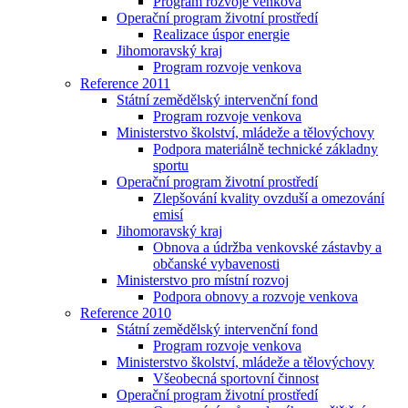
Program rozvoje venkova
Operační program životní prostředí
Realizace úspor energie
Jihomoravský kraj
Program rozvoje venkova
Reference 2011
Státní zemědělský intervenční fond
Program rozvoje venkova
Ministerstvo školství, mládeže a tělovýchovy
Podpora materiálně technické základny
sportu
Operační program životní prostředí
Zlepšování kvality ovzduší a omezování
emisí
Jihomoravský kraj
Obnova a údržba venkovské zástavby a
občanské vybavenosti
Ministerstvo pro místní rozvoj
Podpora obnovy a rozvoje venkova
Reference 2010
Státní zemědělský intervenční fond
Program rozvoje venkova
Ministerstvo školství, mládeže a tělovýchovy
Všeobecná sportovní činnost
Operační program životní prostředí