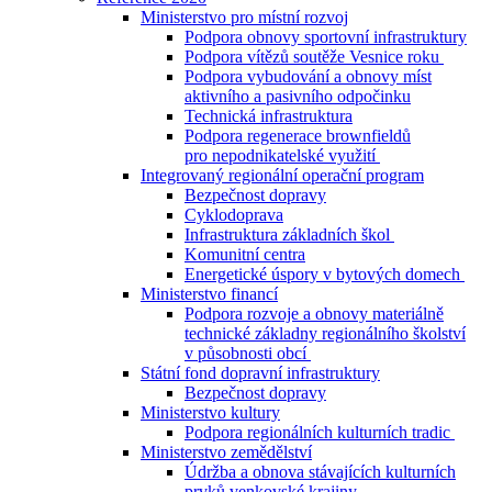
Ministerstvo pro místní rozvoj
Podpora obnovy sportovní infrastruktury
Podpora vítězů soutěže Vesnice roku
Podpora vybudování a obnovy míst
aktivního a pasivního odpočinku
Technická infrastruktura
Podpora regenerace brownfieldů
pro nepodnikatelské využití
Integrovaný regionální operační program
Bezpečnost dopravy
Cyklodoprava
Infrastruktura základních škol
Komunitní centra
Energetické úspory v bytových domech
Ministerstvo financí
Podpora rozvoje a obnovy materiálně
technické základny regionálního školství
v působnosti obcí
Státní fond dopravní infrastruktury
Bezpečnost dopravy
Ministerstvo kultury
Podpora regionálních kulturních tradic
Ministerstvo zemědělství
Údržba a obnova stávajících kulturních
prvků venkovské krajiny