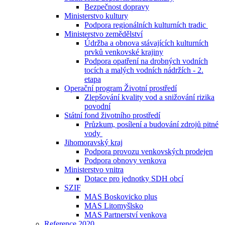
Bezpečnost dopravy
Ministerstvo kultury
Podpora regionálních kulturních tradic
Ministerstvo zemědělství
Údržba a obnova stávajících kulturních
prvků venkovské krajiny
Podpora opatření na drobných vodních
tocích a malých vodních nádržích - 2.
etapa
Operační program Životní prostředí
Zlepšování kvality vod a snižování rizika
povodní
Státní fond životního prostředí
Průzkum, posílení a budování zdrojů pitné
vody
Jihomoravský kraj
Podpora provozu venkovských prodejen
Podpora obnovy venkova
Ministerstvo vnitra
Dotace pro jednotky SDH obcí
SZIF
MAS Boskovicko plus
MAS Litomyšlsko
MAS Partnerství venkova
Reference 2020