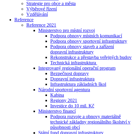
Strategie pro obce a města
Výběrové řízení
Vzdělávání
Reference
Reference 2021
Ministerstvo pro místní rozvoj
Podpora obnovy místních komunikací
Podpora obnovy sportovní infrastruktury
Podpora obnovy staveb a zařízení
dopravní infrastruktury
Rekonstrukce a přestavba veřejných budov
Technická infrastruktura
Integrovaný regionální operační program
Bezpečnost dopravy
Dopravní infrastruktura
Infrastruktura základních škol
Národní sportovní agentura
Kabina
Regiony 2021
Investice do 10 mil. Kč
Ministerstvo financí
Podpora rozvoje a obnovy materiálně
technické základny regionálního školství v
působnosti obcí
Státní fond dopravní infrastruktury