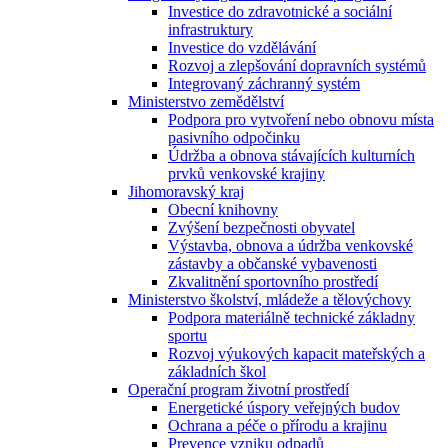
Investice do zdravotnické a sociální
infrastruktury
Investice do vzdělávání
Rozvoj a zlepšování dopravních systémů
Integrovaný záchranný systém
Ministerstvo zemědělství
Podpora pro vytvoření nebo obnovu místa
pasivního odpočinku
Údržba a obnova stávajících kulturních
prvků venkovské krajiny
Jihomoravský kraj
Obecní knihovny
Zvýšení bezpečnosti obyvatel
Výstavba, obnova a údržba venkovské
zástavby a občanské vybavenosti
Zkvalitnění sportovního prostředí
Ministerstvo školství, mládeže a tělovýchovy
Podpora materiálně technické základny
sportu
Rozvoj výukových kapacit mateřských a
základních škol
Operační program životní prostředí
Energetické úspory veřejných budov
Ochrana a péče o přírodu a krajinu
Prevence vzniku odpadů