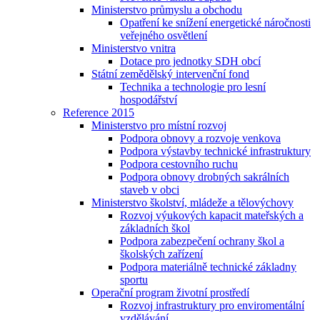
Ministerstvo průmyslu a obchodu
Opatření ke snížení energetické náročnosti
veřejného osvětlení
Ministerstvo vnitra
Dotace pro jednotky SDH obcí
Státní zemědělský intervenční fond
Technika a technologie pro lesní
hospodářství
Reference 2015
Ministerstvo pro místní rozvoj
Podpora obnovy a rozvoje venkova
Podpora výstavby technické infrastruktury
Podpora cestovního ruchu
Podpora obnovy drobných sakrálních
staveb v obci
Ministerstvo školství, mládeže a tělovýchovy
Rozvoj výukových kapacit mateřských a
základních škol
Podpora zabezpečení ochrany škol a
školských zařízení
Podpora materiálně technické základny
sportu
Operační program životní prostředí
Rozvoj infrastruktury pro enviromentální
vzdělávání