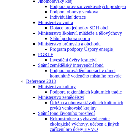
Jihomoravský kraj
Podpora provozu venkovských prodejen
Podpora obnovy venkova
Individuální dotace
Ministerstvo vnitra
Dotace pro jednotky SDH obcí
Ministerstvo školství, mládeže a tělovýchovy
Státní podpora sportu
Ministerstvo průmyslu a obchodu
Program podpory Úspory energie
PGRLF
Investiční úvěry lesnictví
Státní zemědělský intervenční fond
Podpora provádění operací v rámci
komunitně vedeného místního rozvoje
Reference 2018
Ministerstvo kultury
Podpora regionálních kulturních tradic
Ministerstvo zemědělství
Údržba a obnova stávajících kulturních
prvků venkovské krajiny
Státní fond životního prostředí
Rekonstrukce a vybavení center
ekologické výchovy, učeben a jiných
zařízení pro účely EVVO