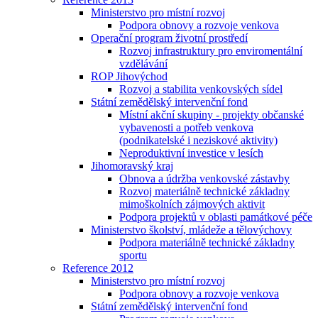
Ministerstvo pro místní rozvoj
Podpora obnovy a rozvoje venkova
Operační program životní prostředí
Rozvoj infrastruktury pro enviromentální
vzdělávání
ROP Jihovýchod
Rozvoj a stabilita venkovských sídel
Státní zemědělský intervenční fond
Místní akční skupiny - projekty občanské
vybavenosti a potřeb venkova
(podnikatelské i neziskové aktivity)
Neproduktivní investice v lesích
Jihomoravský kraj
Obnova a údržba venkovské zástavby
Rozvoj materiálně technické základny
mimoškolních zájmových aktivit
Podpora projektů v oblasti památkové péče
Ministerstvo školství, mládeže a tělovýchovy
Podpora materiálně technické základny
sportu
Reference 2012
Ministerstvo pro místní rozvoj
Podpora obnovy a rozvoje venkova
Státní zemědělský intervenční fond