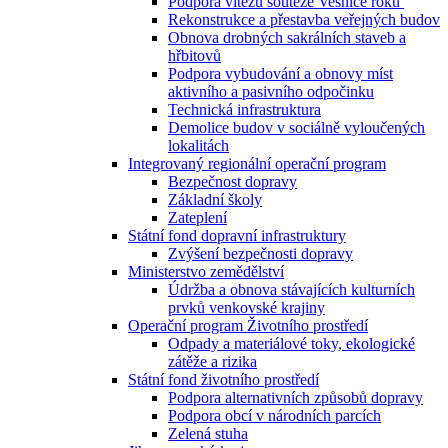
Podpora vítězů soutěže Vesnice roku
Rekonstrukce a přestavba veřejných budov
Obnova drobných sakrálních staveb a
hřbitovů
Podpora vybudování a obnovy míst
aktivního a pasivního odpočinku
Technická infrastruktura
Demolice budov v sociálně vyloučených
lokalitách
Integrovaný regionální operační program
Bezpečnost dopravy
Základní školy
Zateplení
Státní fond dopravní infrastruktury
Zvýšení bezpečnosti dopravy
Ministerstvo zemědělství
Údržba a obnova stávajících kulturních
prvků venkovské krajiny
Operační program Životního prostředí
Odpady a materiálové toky, ekologické
zátěže a rizika
Státní fond životního prostředí
Podpora alternativních způsobů dopravy
Podpora obcí v národních parcích
Zelená stuha