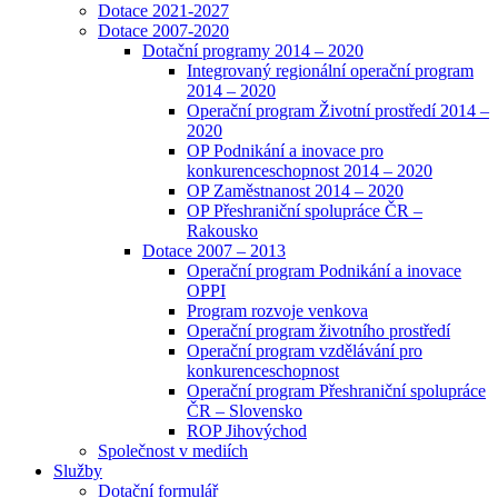
Dotace 2021-2027
Dotace 2007-2020
Dotační programy 2014 – 2020
Integrovaný regionální operační program
2014 – 2020
Operační program Životní prostředí 2014 –
2020
OP Podnikání a inovace pro
konkurenceschopnost 2014 – 2020
OP Zaměstnanost 2014 – 2020
OP Přeshraniční spolupráce ČR –
Rakousko
Dotace 2007 – 2013
Operační program Podnikání a inovace
OPPI
Program rozvoje venkova
Operační program životního prostředí
Operační program vzdělávání pro
konkurenceschopnost
Operační program Přeshraniční spolupráce
ČR – Slovensko
ROP Jihovýchod
Společnost v mediích
Služby
Dotační formulář