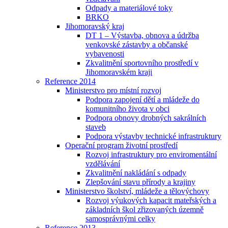
Odpady a materiálové toky
BRKO
Jihomoravský kraj
DT 1 – Výstavba, obnova a údržba
venkovské zástavby a občanské
vybavenosti
Zkvalitnění sportovního prostředí v
Jihomoravském kraji
Reference 2014
Ministerstvo pro místní rozvoj
Podpora zapojení dětí a mládeže do
komunitního života v obci
Podpora obnovy drobných sakrálních
staveb
Podpora výstavby technické infrastruktury
Operační program životní prostředí
Rozvoj infrastruktury pro enviromentální
vzdělávání
Zkvalitnění nakládání s odpady
Zlepšování stavu přírody a krajiny
Ministerstvo školství, mládeže a tělovýchovy
Rozvoj výukových kapacit mateřských a
základních škol zřizovaných územně
samosprávnými celky
Reference 2013