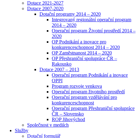
Dotace 2021-2027
Dotace 2007-2020
Dotační programy 2014 – 2020
Integrovaný regionální operační program
2014 – 2020
Operační program Životní prostředí 2014 –
2020
OP Podnikání a inovace pro
konkurenceschopnost 2014 – 2020
OP Zaměstnanost 2014 – 2020
OP Přeshraniční spolupráce ČR –
Rakousko
Dotace 2007 – 2013
Operační program Podnikání a inovace
OPPI
Program rozvoje venkova
Operační program životního prostředí
Operační program vzdělávání pro
konkurenceschopnost
Operační program Přeshraniční spolupráce
ČR – Slovensko
ROP Jihovýchod
Společnost v mediích
Služby
Dotační formulář