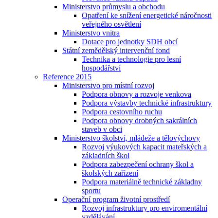
Ministerstvo průmyslu a obchodu
Opatření ke snížení energetické náročnosti
veřejného osvětlení
Ministerstvo vnitra
Dotace pro jednotky SDH obcí
Státní zemědělský intervenční fond
Technika a technologie pro lesní
hospodářství
Reference 2015
Ministerstvo pro místní rozvoj
Podpora obnovy a rozvoje venkova
Podpora výstavby technické infrastruktury
Podpora cestovního ruchu
Podpora obnovy drobných sakrálních
staveb v obci
Ministerstvo školství, mládeže a tělovýchovy
Rozvoj výukových kapacit mateřských a
základních škol
Podpora zabezpečení ochrany škol a
školských zařízení
Podpora materiálně technické základny
sportu
Operační program životní prostředí
Rozvoj infrastruktury pro enviromentální
vzdělávání