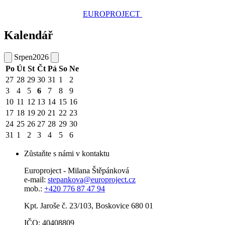
EUROPROJECT
Kalendář
Srpen
2026
Po
Út
St
Čt
Pá
So
Ne
27
28
29
30
31
1
2
3
4
5
6
7
8
9
10
11
12
13
14
15
16
17
18
19
20
21
22
23
24
25
26
27
28
29
30
31
1
2
3
4
5
6
Zůstaňte s námi v kontaktu
Europroject - Milana Štěpánková
e-mail:
stepankova@europroject.cz
mob.:
+420 776 87 47 94
Kpt. Jaroše č. 23/103, Boskovice 680 01
IČO: 40408809