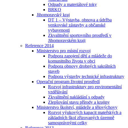
Odpady a materiálové toky
BRKO
Jihomoravský kraj
DT 1 – Výstavba, obnova a údržba
venkovské zástavby a občanské
vybavenosti
Zkvalitnění sportovního prostředí v
Jihomoravském kraji
Reference 2014
Ministerstvo pro místní rozvoj
Podpora zapojení dětí a mládeže do
komunitního života v obci
Podpora obnovy drobných sakrálních
staveb
Podpora výstavby technické infrastruktury
Operační program životní prostředí
Rozvoj infrastruktury pro enviromentální
vzdělávání
Zkvalitnění nakládání s odpady
Zlepšování stavu přírody a krajiny
Ministerstvo školství, mládeže a tělovýchovy
Rozvoj výukových kapacit mateřských a
základních škol zřizovaných územně
samosprávnými celky
Reference 2013