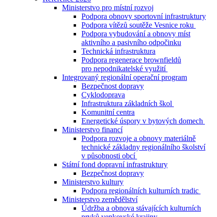
Ministerstvo pro místní rozvoj
Podpora obnovy sportovní infrastruktury
Podpora vítězů soutěže Vesnice roku
Podpora vybudování a obnovy míst
aktivního a pasivního odpočinku
Technická infrastruktura
Podpora regenerace brownfieldů
pro nepodnikatelské využití
Integrovaný regionální operační program
Bezpečnost dopravy
Cyklodoprava
Infrastruktura základních škol
Komunitní centra
Energetické úspory v bytových domech
Ministerstvo financí
Podpora rozvoje a obnovy materiálně
technické základny regionálního školství
v působnosti obcí
Státní fond dopravní infrastruktury
Bezpečnost dopravy
Ministerstvo kultury
Podpora regionálních kulturních tradic
Ministerstvo zemědělství
Údržba a obnova stávajících kulturních
prvků venkovské krajiny