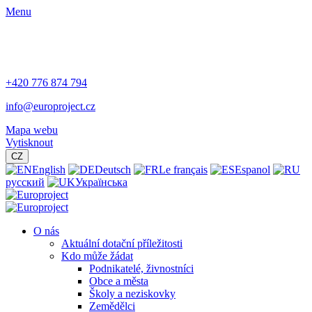
Menu
+420 776 874 794
info@europroject.cz
Mapa webu
Vytisknout
CZ
English
Deutsch
Le français
Espanol
русский
Українська
O nás
Aktuální dotační příležitosti
Kdo může žádat
Podnikatelé, živnostníci
Obce a města
Školy a neziskovky
Zemědělci