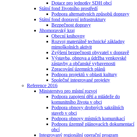
Dotace pro jednotky SDH obcí
Státní fond životního prostředí
Podpora alternativních způsobů dopravy
Státní fond dopravní infrastruktury
Bezpečnost dopravy
Jihomoravský kraj
Obecní knihovny
Rozvoj materiálně technické základny
mimoškolních aktivit
Zvýšení bezpečnosti obyvatel v dopravě
Výstavba, obnova a údržba venkovské
zástavby a občanské vybavenosti
Zpracování územních plánů
Podpora projektů v oblasti kultury
Společné integrované projekty
Reference 2016
Ministerstvo pro místní rozvoj
Podpora zapojení dětí a mládeže do
komunitního života v obci
Podpora obnovy drobných sakrálních
staveb v obci
Podpora obnovy místních komunikací
Podpora územně plánovacích dokumentací
obcí
Integrovaný regionální operační program