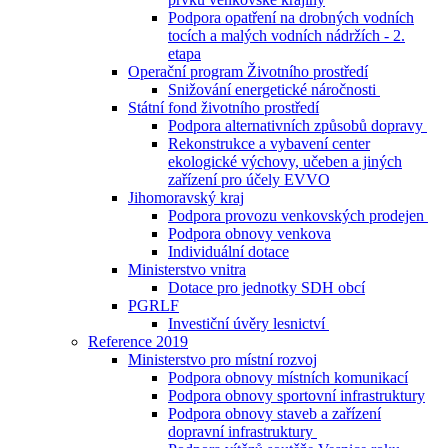
Podpora opatření na drobných vodních
tocích a malých vodních nádržích - 2.
etapa
Operační program Životního prostředí
Snižování energetické náročnosti
Státní fond životního prostředí
Podpora alternativních způsobů dopravy
Rekonstrukce a vybavení center
ekologické výchovy, učeben a jiných
zařízení pro účely EVVO
Jihomoravský kraj
Podpora provozu venkovských prodejen
Podpora obnovy venkova
Individuální dotace
Ministerstvo vnitra
Dotace pro jednotky SDH obcí
PGRLF
Investiční úvěry lesnictví
Reference 2019
Ministerstvo pro místní rozvoj
Podpora obnovy místních komunikací
Podpora obnovy sportovní infrastruktury
Podpora obnovy staveb a zařízení
dopravní infrastruktury