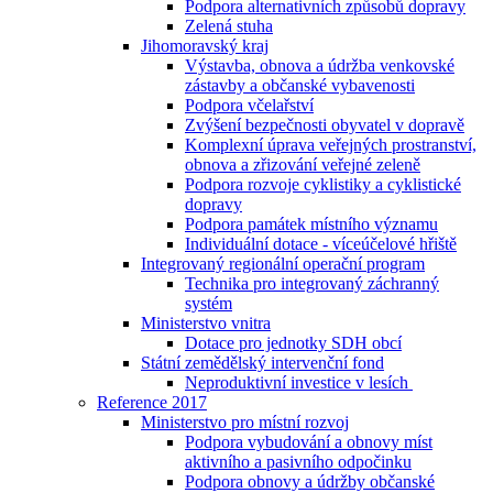
Podpora alternativních způsobů dopravy
Zelená stuha
Jihomoravský kraj
Výstavba, obnova a údržba venkovské
zástavby a občanské vybavenosti
Podpora včelařství
Zvýšení bezpečnosti obyvatel v dopravě
Komplexní úprava veřejných prostranství,
obnova a zřizování veřejné zeleně
Podpora rozvoje cyklistiky a cyklistické
dopravy
Podpora památek místního významu
Individuální dotace - víceúčelové hřiště
Integrovaný regionální operační program
Technika pro integrovaný záchranný
systém
Ministerstvo vnitra
Dotace pro jednotky SDH obcí
Státní zemědělský intervenční fond
Neproduktivní investice v lesích
Reference 2017
Ministerstvo pro místní rozvoj
Podpora vybudování a obnovy míst
aktivního a pasivního odpočinku
Podpora obnovy a údržby občanské