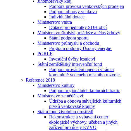
Jihomoravský kraj
Podpora provozu venkovských prodejen
Podpora obnovy venkova
Individuální dotace
Ministerstvo vnitra
Dotace pro jednotky SDH obcí
Ministerstvo školství, mládeže a tělovýchovy
Státní podpora sportu
Ministerstvo průmyslu a obchodu
Program podpory Úspory energie
PGRLF
Investiční úvěry lesnictví
Státní zemědělský intervenční fond
Podpora provádění operací v rámci
komunitně vedeného místního rozvoje
Reference 2018
Ministerstvo kultury
Podpora regionálních kulturních tradic
Ministerstvo zemědělství
Údržba a obnova stávajících kulturních
prvků venkovské krajiny
Státní fond životního prostředí
Rekonstrukce a vybavení center
ekologické výchovy, učeben a jiných
zařízení pro účely EVVO