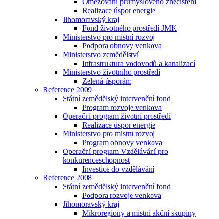
Omezování průmyslového znečištění
Realizace úspor energie
Jihomoravský kraj
Fond životného prostředí JMK
Ministerstvo pro místní rozvoj
Podpora obnovy venkova
Ministerstvo zemědělství
Infrastruktura vodovodů a kanalizací
Ministerstvo životního prostředí
Zelená úsporám
Reference 2009
Státní zemědělský intervenční fond
Program rozvoje venkova
Operační program životní prostředí
Realizace úspor energie
Ministerstvo pro místní rozvoj
Program obnovy venkova
Operační program Vzdělávání pro
konkurenceschopnost
Investice do vzdělávání
Reference 2008
Státní zemědělský intervenční fond
Podpora rozvoje venkova
Jihomoravský kraj
Mikroregiony a místní akční skupiny