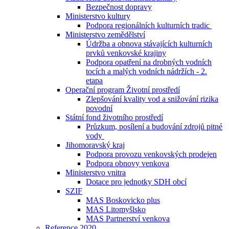
Bezpečnost dopravy
Ministerstvo kultury
Podpora regionálních kulturních tradic
Ministerstvo zemědělství
Údržba a obnova stávajících kulturních
prvků venkovské krajiny
Podpora opatření na drobných vodních
tocích a malých vodních nádržích - 2.
etapa
Operační program Životní prostředí
Zlepšování kvality vod a snižování rizika
povodní
Státní fond životního prostředí
Průzkum, posílení a budování zdrojů pitné
vody
Jihomoravský kraj
Podpora provozu venkovských prodejen
Podpora obnovy venkova
Ministerstvo vnitra
Dotace pro jednotky SDH obcí
SZIF
MAS Boskovicko plus
MAS Litomyšlsko
MAS Partnerství venkova
Reference 2020