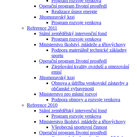
Program rozvoje venkova
Operační program životní prostředí
Realizace úspor energie
Jihomoravský kraj
Program rozvoje venkova
Reference 2011
Státní zemědělský intervenční fond
Program rozvoje venkova
Ministerstvo školství, mládeže a tělovýchovy
Podpora materiálně technické základny
sportu
Operační program životní prostředí
Zlepšování kvality ovzduší a omezování
emisí
Jihomoravský kraj
Obnova a údržba venkovské zástavby a
občanské vybavenosti
Ministerstvo pro místní rozvoj
Podpora obnovy a rozvoje venkova
Reference 2010
Státní zemědělský intervenční fond
Program rozvoje venkova
Ministerstvo školství, mládeže a tělovýchovy
Všeobecná sportovní činnost
Operační program životní prostředí