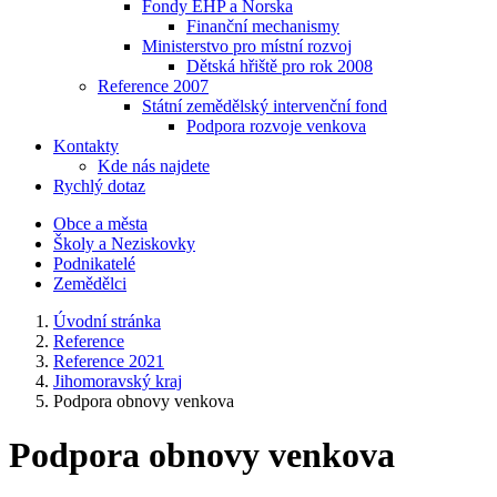
Fondy EHP a Norska
Finanční mechanismy
Ministerstvo pro místní rozvoj
Dětská hřiště pro rok 2008
Reference 2007
Státní zemědělský intervenční fond
Podpora rozvoje venkova
Kontakty
Kde nás najdete
Rychlý dotaz
Obce a města
Školy a Neziskovky
Podnikatelé
Zemědělci
Úvodní stránka
Reference
Reference 2021
Jihomoravský kraj
Podpora obnovy venkova
Podpora obnovy venkova