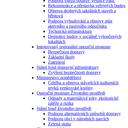
Podpora vítězů soutěže Vesnice roku
Rekonstrukce a přestavba veřejných budov
Obnova drobných sakrálních staveb a
hřbitovů
Podpora vybudování a obnovy míst
aktivního a pasivního odpočinku
Technická infrastruktura
Demolice budov v sociálně vyloučených
lokalitách
Integrovaný regionální operační program
Bezpečnost dopravy
Základní školy
Zateplení
Státní fond dopravní infrastruktury
Zvýšení bezpečnosti dopravy
Ministerstvo zemědělství
Údržba a obnova stávajících kulturních
prvků venkovské krajiny
Operační program Životního prostředí
Odpady a materiálové toky, ekologické
zátěže a rizika
Státní fond životního prostředí
Podpora alternativních způsobů dopravy
Podpora obcí v národních parcích
Zelená stuha