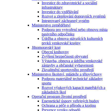
Investice do zdravotnické a sociální
infrastruktury
Investice do vzdělávání
Rozvoj a zlepšování dopravních systémů
Integrovaný záchranný systém
Ministerstvo zemědělství
Podpora pro vytvoření nebo obnovu místa
pasivního odpočinku
Údržba a obnova stávajících kulturních
prvků venkovské krajiny
Jihomoravský kraj
Obecní knihovny
Zvýšení bezpečnosti obyvatel
Výstavba, obnova a údržba venkovské
zástavby a občanské vybavenosti
Zkvalitnění sportovního prostředí
Ministerstvo školství, mládeže a tělovýchovy
Podpora materiálně technické základny
sportu
Rozvoj výukových kapacit mateřských a
základních škol
Operační program životní prostředí
Energetické úspory veřejných budov
Ochrana a péče o přírodu a krajinu
Prevence vzniku odpadů