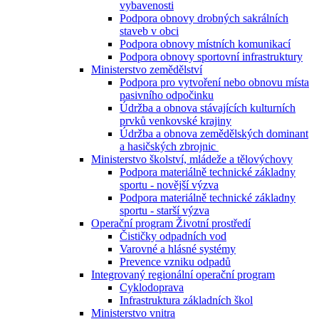
vybavenosti
Podpora obnovy drobných sakrálních
staveb v obci
Podpora obnovy místních komunikací
Podpora obnovy sportovní infrastruktury
Ministerstvo zemědělství
Podpora pro vytvoření nebo obnovu místa
pasivního odpočinku
Údržba a obnova stávajících kulturních
prvků venkovské krajiny
Údržba a obnova zemědělských dominant
a hasičských zbrojnic
Ministerstvo školství, mládeže a tělovýchovy
Podpora materiálně technické základny
sportu - novější výzva
Podpora materiálně technické základny
sportu - starší výzva
Operační program Životní prostředí
Čističky odpadních vod
Varovné a hlásné systémy
Prevence vzniku odpadů
Integrovaný regionální operační program
Cyklodoprava
Infrastruktura základních škol
Ministerstvo vnitra