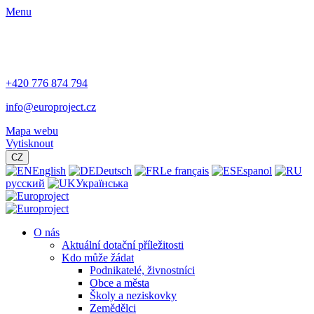
Menu
+420 776 874 794
info@europroject.cz
Mapa webu
Vytisknout
CZ
English
Deutsch
Le français
Espanol
русский
Українська
O nás
Aktuální dotační příležitosti
Kdo může žádat
Podnikatelé, živnostníci
Obce a města
Školy a neziskovky
Zemědělci