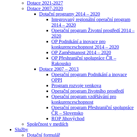
Dotace 2021-2027
Dotace 2007-2020
Dotační programy 2014 – 2020
Integrovaný regionální operační program
2014 – 2020
Operační program Životní prostředí 2014 –
2020
OP Podnikání a inovace pro
konkurenceschopnost 2014 – 2020
OP Zaměstnanost 2014 – 2020
OP Přeshraniční spolupráce ČR –
Rakousko
Dotace 2007 – 2013
Operační program Podnikání a inovace
OPPI
Program rozvoje venkova
Operační program životního prostředí
Operační program vzdělávání pro
konkurenceschopnost
Operační program Přeshraniční spolupráce
ČR – Slovensko
ROP Jihovýchod
Společnost v mediích
Služby
Dotační formulář