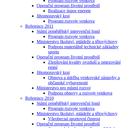
Program rozvoje venkova
Operační program životní prostředí
Realizace úspor energie
Jihomoravský kraj
Program rozvoje venkova
Reference 2011
Státní zemědělský intervenční fond
Program rozvoje venkova
Ministerstvo školství, mládeže a tělovýchovy
Podpora materiálně technické základny
sportu
Operační program životní prostředí
Zlepšování kvality ovzduší a omezování
emisí
Jihomoravský kraj
Obnova a údržba venkovské zástavby a
občanské vybavenosti
Ministerstvo pro místní rozvoj
Podpora obnovy a rozvoje venkova
Reference 2010
Státní zemědělský intervenční fond
Program rozvoje venkova
Ministerstvo školství, mládeže a tělovýchovy
Všeobecná sportovní činnost
Operační program životní prostředí