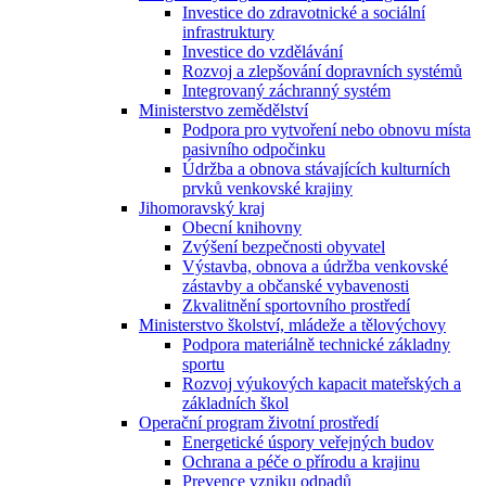
Investice do zdravotnické a sociální
infrastruktury
Investice do vzdělávání
Rozvoj a zlepšování dopravních systémů
Integrovaný záchranný systém
Ministerstvo zemědělství
Podpora pro vytvoření nebo obnovu místa
pasivního odpočinku
Údržba a obnova stávajících kulturních
prvků venkovské krajiny
Jihomoravský kraj
Obecní knihovny
Zvýšení bezpečnosti obyvatel
Výstavba, obnova a údržba venkovské
zástavby a občanské vybavenosti
Zkvalitnění sportovního prostředí
Ministerstvo školství, mládeže a tělovýchovy
Podpora materiálně technické základny
sportu
Rozvoj výukových kapacit mateřských a
základních škol
Operační program životní prostředí
Energetické úspory veřejných budov
Ochrana a péče o přírodu a krajinu
Prevence vzniku odpadů