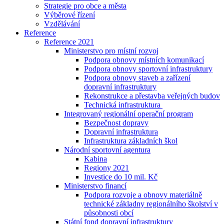
Strategie pro obce a města
Výběrové řízení
Vzdělávání
Reference
Reference 2021
Ministerstvo pro místní rozvoj
Podpora obnovy místních komunikací
Podpora obnovy sportovní infrastruktury
Podpora obnovy staveb a zařízení
dopravní infrastruktury
Rekonstrukce a přestavba veřejných budov
Technická infrastruktura
Integrovaný regionální operační program
Bezpečnost dopravy
Dopravní infrastruktura
Infrastruktura základních škol
Národní sportovní agentura
Kabina
Regiony 2021
Investice do 10 mil. Kč
Ministerstvo financí
Podpora rozvoje a obnovy materiálně
technické základny regionálního školství v
působnosti obcí
Státní fond dopravní infrastruktury