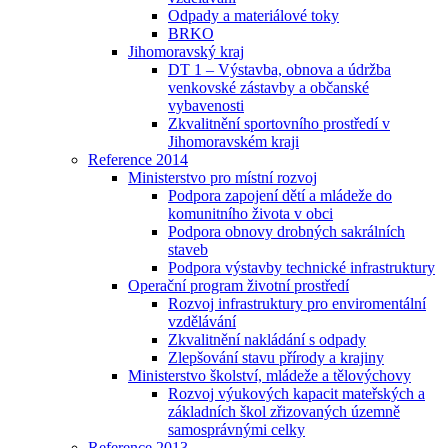
Odpady a materiálové toky
BRKO
Jihomoravský kraj
DT 1 – Výstavba, obnova a údržba
venkovské zástavby a občanské
vybavenosti
Zkvalitnění sportovního prostředí v
Jihomoravském kraji
Reference 2014
Ministerstvo pro místní rozvoj
Podpora zapojení dětí a mládeže do
komunitního života v obci
Podpora obnovy drobných sakrálních
staveb
Podpora výstavby technické infrastruktury
Operační program životní prostředí
Rozvoj infrastruktury pro enviromentální
vzdělávání
Zkvalitnění nakládání s odpady
Zlepšování stavu přírody a krajiny
Ministerstvo školství, mládeže a tělovýchovy
Rozvoj výukových kapacit mateřských a
základních škol zřizovaných územně
samosprávnými celky
Reference 2013