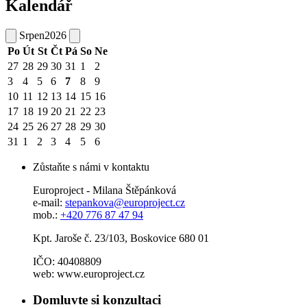
Kalendář
Srpen
2026
Po
Út
St
Čt
Pá
So
Ne
27
28
29
30
31
1
2
3
4
5
6
7
8
9
10
11
12
13
14
15
16
17
18
19
20
21
22
23
24
25
26
27
28
29
30
31
1
2
3
4
5
6
Zůstaňte s námi v kontaktu
Europroject - Milana Štěpánková
e-mail:
stepankova@europroject.cz
mob.:
+420 776 87 47 94
Kpt. Jaroše č. 23/103, Boskovice 680 01
IČO: 40408809
web: www.europroject.cz
Domluvte si konzultaci