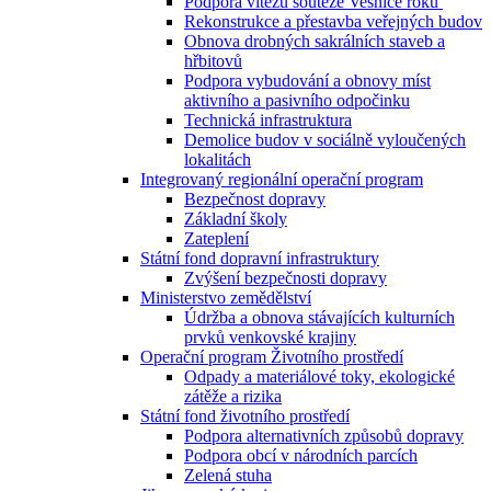
Podpora vítězů soutěže Vesnice roku
Rekonstrukce a přestavba veřejných budov
Obnova drobných sakrálních staveb a
hřbitovů
Podpora vybudování a obnovy míst
aktivního a pasivního odpočinku
Technická infrastruktura
Demolice budov v sociálně vyloučených
lokalitách
Integrovaný regionální operační program
Bezpečnost dopravy
Základní školy
Zateplení
Státní fond dopravní infrastruktury
Zvýšení bezpečnosti dopravy
Ministerstvo zemědělství
Údržba a obnova stávajících kulturních
prvků venkovské krajiny
Operační program Životního prostředí
Odpady a materiálové toky, ekologické
zátěže a rizika
Státní fond životního prostředí
Podpora alternativních způsobů dopravy
Podpora obcí v národních parcích
Zelená stuha