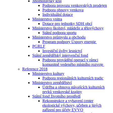
Jihomoravský kraj
Podpora provozu venkovských prodejen
Podpora obnovy venkova
Individuální dotace
Ministerstvo vnitra
Dotace pro jednotky SDH obcí
Ministerstvo školství, mládeže a tělovýchovy
Státní podpora sportu
Ministerstvo průmyslu a obchodu
Program podpory Úspory energie
PGRLF
Investiční úvěry lesnictví
Státní zemědělský intervenční fond
Podpora provádění operací v rámci
komunitně vedeného místního rozvoje
Reference 2018
Ministerstvo kultury
Podpora regionálních kulturních tradic
Ministerstvo zemědělství
Údržba a obnova stávajících kulturních
prvků venkovské krajiny
Státní fond životního prostředí
Rekonstrukce a vybavení center
ekologické výchovy, učeben a jiných
zařízení pro účely EVVO