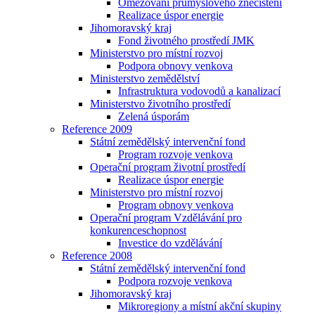
Omezování průmyslového znečištění
Realizace úspor energie
Jihomoravský kraj
Fond životného prostředí JMK
Ministerstvo pro místní rozvoj
Podpora obnovy venkova
Ministerstvo zemědělství
Infrastruktura vodovodů a kanalizací
Ministerstvo životního prostředí
Zelená úsporám
Reference 2009
Státní zemědělský intervenční fond
Program rozvoje venkova
Operační program životní prostředí
Realizace úspor energie
Ministerstvo pro místní rozvoj
Program obnovy venkova
Operační program Vzdělávání pro
konkurenceschopnost
Investice do vzdělávání
Reference 2008
Státní zemědělský intervenční fond
Podpora rozvoje venkova
Jihomoravský kraj
Mikroregiony a místní akční skupiny