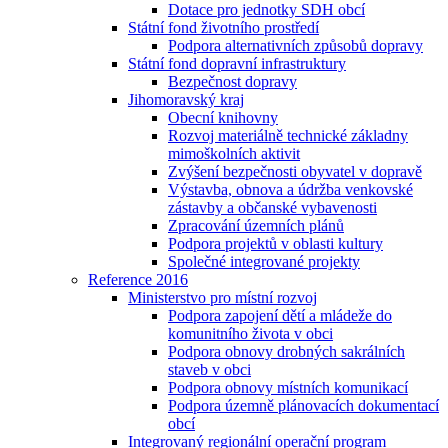
Dotace pro jednotky SDH obcí
Státní fond životního prostředí
Podpora alternativních způsobů dopravy
Státní fond dopravní infrastruktury
Bezpečnost dopravy
Jihomoravský kraj
Obecní knihovny
Rozvoj materiálně technické základny
mimoškolních aktivit
Zvýšení bezpečnosti obyvatel v dopravě
Výstavba, obnova a údržba venkovské
zástavby a občanské vybavenosti
Zpracování územních plánů
Podpora projektů v oblasti kultury
Společné integrované projekty
Reference 2016
Ministerstvo pro místní rozvoj
Podpora zapojení dětí a mládeže do
komunitního života v obci
Podpora obnovy drobných sakrálních
staveb v obci
Podpora obnovy místních komunikací
Podpora územně plánovacích dokumentací
obcí
Integrovaný regionální operační program