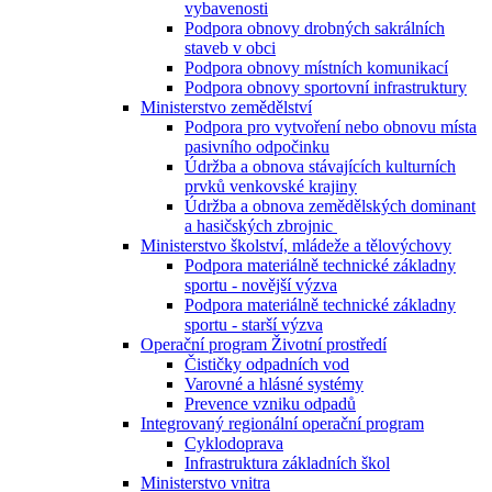
vybavenosti
Podpora obnovy drobných sakrálních
staveb v obci
Podpora obnovy místních komunikací
Podpora obnovy sportovní infrastruktury
Ministerstvo zemědělství
Podpora pro vytvoření nebo obnovu místa
pasivního odpočinku
Údržba a obnova stávajících kulturních
prvků venkovské krajiny
Údržba a obnova zemědělských dominant
a hasičských zbrojnic
Ministerstvo školství, mládeže a tělovýchovy
Podpora materiálně technické základny
sportu - novější výzva
Podpora materiálně technické základny
sportu - starší výzva
Operační program Životní prostředí
Čističky odpadních vod
Varovné a hlásné systémy
Prevence vzniku odpadů
Integrovaný regionální operační program
Cyklodoprava
Infrastruktura základních škol
Ministerstvo vnitra