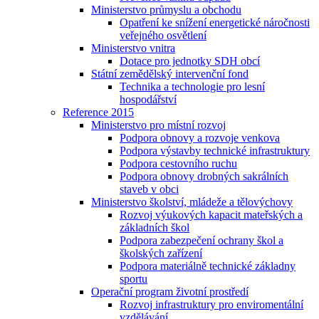
Ministerstvo průmyslu a obchodu
Opatření ke snížení energetické náročnosti
veřejného osvětlení
Ministerstvo vnitra
Dotace pro jednotky SDH obcí
Státní zemědělský intervenční fond
Technika a technologie pro lesní
hospodářství
Reference 2015
Ministerstvo pro místní rozvoj
Podpora obnovy a rozvoje venkova
Podpora výstavby technické infrastruktury
Podpora cestovního ruchu
Podpora obnovy drobných sakrálních
staveb v obci
Ministerstvo školství, mládeže a tělovýchovy
Rozvoj výukových kapacit mateřských a
základních škol
Podpora zabezpečení ochrany škol a
školských zařízení
Podpora materiálně technické základny
sportu
Operační program životní prostředí
Rozvoj infrastruktury pro enviromentální
vzdělávání