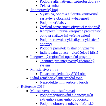
Podpora alternativních způsobů dopravy
Zelená stuha
Jihomoravský kraj
Výstavba, obnova a údržba venkovské
zástavby a občanské vybavenosti
Podpora včelařství
Zvýšení bezpečnosti obyvatel v dopravě
Komplexní úprava veřejných prostranství,
obnova a zřizování veřejné zeleně
Podpora rozvoje cyklistiky a cyklistické
dopravy
Podpora památek místního významu
Individuální dotace - víceúčelové hřiště
Integrovaný regionální operační program
Technika pro integrovaný záchranný
systém
Ministerstvo vnitra
Dotace pro jednotky SDH obcí
Státní zemědělský intervenční fond
Neproduktivní investice v lesích
Reference 2017
Ministerstvo pro místní rozvoj
Podpora vybudování a obnovy míst
aktivního a pasivního odpočinku
Podpora obnovy a údržby občanské