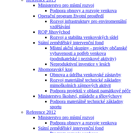
Ministerstvo pro místní rozvoj
Podpora obnovy a rozvoje venkova
Operační program životní prostředí
Rozvoj infrastruktury pro enviromentální
vzdělávání
ROP Jihovýchod
Rozvoj a stabilita venkovských sídel
Státní zemědělský intervenční fond
Místní akční skupiny - projekty občanské
vybavenosti a potřeb venkova
(podnikatelské i neziskové aktivity)
Neproduktivní investice v lesích
Jihomoravský kraj
Obnova a údržba venkovské zástavby
Rozvoj materiálně technické základny
mimoškolních zájmových aktivit
Podpora projektů v oblasti památkové péče
Ministerstvo školství, mládeže a tělovýchovy
Podpora materiálně technické základny
sportu
Reference 2012
Ministerstvo pro místní rozvoj
Podpora obnovy a rozvoje venkova
Státní zemědělský intervenční fond