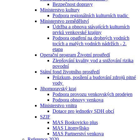
Bezpečnost dopravy
Ministerstvo kultury
Podpora regionálních kulturních tradic
Ministerstvo zemědělství
Údržba a obnova stávajících kulturních
prvků venkovské krajiny
Podpora opatření na drobných vodních
tocích a malých vodních nádržích - 2.
etapa
Operační program Životní prostředí
Zlepšování kvality vod a snižování rizika
povodní
Státní fond životního prostředí
Průzkum, posílení a budování zdrojů pitné
vody
Jihomoravský kraj
Podpora provozu venkovských prodejen
Podpora obnovy venkova
Ministerstvo vnitra
Dotace pro jednotky SDH obcí
SZIF
MAS Boskovicko plus
MAS Litomyšlsko
MAS Partnerství venkova
Reference 2020