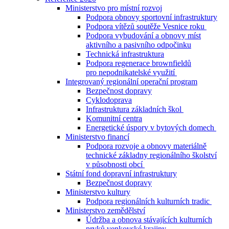
Ministerstvo pro místní rozvoj
Podpora obnovy sportovní infrastruktury
Podpora vítězů soutěže Vesnice roku
Podpora vybudování a obnovy míst
aktivního a pasivního odpočinku
Technická infrastruktura
Podpora regenerace brownfieldů
pro nepodnikatelské využití
Integrovaný regionální operační program
Bezpečnost dopravy
Cyklodoprava
Infrastruktura základních škol
Komunitní centra
Energetické úspory v bytových domech
Ministerstvo financí
Podpora rozvoje a obnovy materiálně
technické základny regionálního školství
v působnosti obcí
Státní fond dopravní infrastruktury
Bezpečnost dopravy
Ministerstvo kultury
Podpora regionálních kulturních tradic
Ministerstvo zemědělství
Údržba a obnova stávajících kulturních
prvků venkovské krajiny