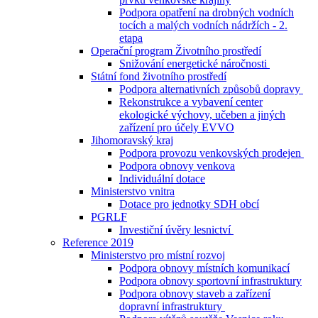
Podpora opatření na drobných vodních
tocích a malých vodních nádržích - 2.
etapa
Operační program Životního prostředí
Snižování energetické náročnosti
Státní fond životního prostředí
Podpora alternativních způsobů dopravy
Rekonstrukce a vybavení center
ekologické výchovy, učeben a jiných
zařízení pro účely EVVO
Jihomoravský kraj
Podpora provozu venkovských prodejen
Podpora obnovy venkova
Individuální dotace
Ministerstvo vnitra
Dotace pro jednotky SDH obcí
PGRLF
Investiční úvěry lesnictví
Reference 2019
Ministerstvo pro místní rozvoj
Podpora obnovy místních komunikací
Podpora obnovy sportovní infrastruktury
Podpora obnovy staveb a zařízení
dopravní infrastruktury