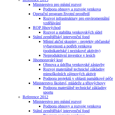
Ministerstvo pro místní rozvoj
Podpora obnovy a rozvoje venkova
Operační program životní prostředí
Rozvoj infrastruktury pro enviromentální
vzdělávání
ROP Jihovýchod
Rozvoj a stabilita venkovských sídel
Státní zemědělský intervenční fond
Místní akční skupiny - projekty občanské
vybavenosti a potřeb venkova
(podnikatelské i neziskové aktivity)
Neproduktivní investice v lesích
Jihomoravský kraj
Obnova a údržba venkovské zástavby
Rozvoj materiálně technické základny
mimoškolních zájmových aktivit
Podpora projektů v oblasti památkové péče
Ministerstvo školství, mládeže a tělovýchovy
Podpora materiálně technické základny
sportu
Reference 2012
Ministerstvo pro místní rozvoj
Podpora obnovy a rozvoje venkova
Státní zemědělský intervenční fond