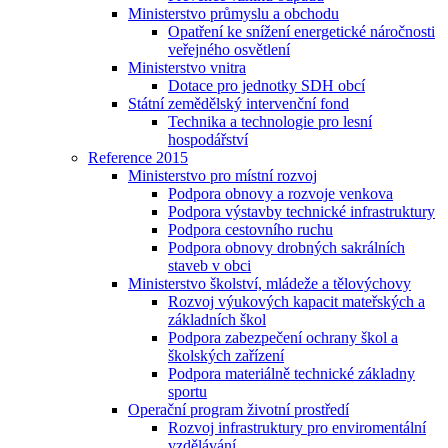
Ministerstvo průmyslu a obchodu
Opatření ke snížení energetické náročnosti
veřejného osvětlení
Ministerstvo vnitra
Dotace pro jednotky SDH obcí
Státní zemědělský intervenční fond
Technika a technologie pro lesní
hospodářství
Reference 2015
Ministerstvo pro místní rozvoj
Podpora obnovy a rozvoje venkova
Podpora výstavby technické infrastruktury
Podpora cestovního ruchu
Podpora obnovy drobných sakrálních
staveb v obci
Ministerstvo školství, mládeže a tělovýchovy
Rozvoj výukových kapacit mateřských a
základních škol
Podpora zabezpečení ochrany škol a
školských zařízení
Podpora materiálně technické základny
sportu
Operační program životní prostředí
Rozvoj infrastruktury pro enviromentální
vzdělávání