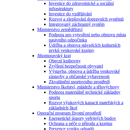
Investice do zdravotnické a sociální
infrastruktury
Investice do vzdělávání
Rozvoj a zlepšování dopravních systémů
Integrovaný záchranný systém
Ministerstvo zemědělství
Podpora pro vytvoření nebo obnovu místa
pasivního odpočinku
Údržba a obnova stávajících kulturních
prvků venkovské krajiny
Jihomoravský kraj
Obecní knihovny
Zvýšení bezpečnosti obyvatel
Výstavba, obnova a údržba venkovské
zástavby a občanské vybavenosti
Zkvalitnění sportovního prostředí
Ministerstvo školství, mládeže a tělovýchovy
Podpora materiálně technické základny
sportu
Rozvoj výukových kapacit mateřských a
základních škol
Operační program životní prostředí
Energetické úspory veřejných budov
Ochrana a péče o přírodu a krajinu
Prevence vzniku odpadů