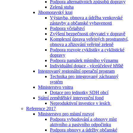
Podpora alternativních způsobů dopravy
Zelená stuha
Jihomoravský kraj
Výstavba, obnova a údržba venkovské
zástavby a občanské vybavenosti
Podpora včelařství
Zvýšení bezpečnosti obyvatel v dopravě
Komplexní úprava veřejných prostranství,
obnova a zřizování veřejné zeleně
Podpora rozvoje cyklistiky a cyklistické
dopravy
Podpora památek místního významu
Individuální dotace - víceúčelové hřiště
Integrovaný regionální operační program
Technika pro integrovaný záchranný
systém
Ministerstvo vnitra
Dotace pro jednotky SDH obcí
Státní zemědělský intervenční fond
Neproduktivní investice v lesích
Reference 2017
Ministerstvo pro místní rozvoj
Podpora vybudování a obnovy míst
aktivního a pasivního odpočinku
Podpora obnovy a údržby občanské