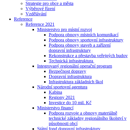
Strategie pro obce a města
Výběrové řízení
Vzdělávání
Reference
Reference 2021
Ministerstvo pro místní rozvoj
Podpora obnovy místních komunikací
Podpora obnovy sportovní infrastruktury
Podpora obnovy staveb a zařízení
dopravní infrastruktury
Rekonstrukce a přestavba veřejných budov
Technická infrastruktura
Integrovaný regionální operační program
Bezpečnost dopravy
Dopravní infrastruktura
Infrastruktura základních škol
Národní sportovní agentura
Kabina
Regiony 2021
Investice do 10 mil. Kč
Ministerstvo financí
Podpora rozvoje a obnovy materiálně
technické základny regionálního školství v
působnosti obcí
Státní fond dopravní infrastruktury