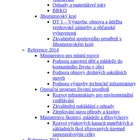
Odpady a materiálové toky
BRKO
Jihomoravský kraj
DT 1 – Výstavba, obnova a údržba
venkovské zástavby a občanské
vybavenosti
Zkvalitnění sportovního prostředí v
Jihomoravském kraji
Reference 2014
Ministerstvo pro místní rozvoj
Podpora zapojení dětí a mládeže do
komunitního života v obci
Podpora obnovy drobných sakrálních
staveb
Podpora výstavby technické infrastruktury
Operační program životní prostředí
Rozvoj infrastruktury pro enviromentální
vzdělávání
Zkvalitnění nakládání s odpady
Zlepšování stavu přírody a krajiny
Ministerstvo školství, mládeže a tělovýchovy
Rozvoj výukových kapacit mateřských a
základních škol zřizovaných územně
samosprávnými celky
Reference 2013