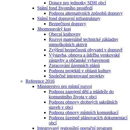
Dotace pro jednotky SDH obcí
Státní fond životního prostředí
Podpora alternativních způsobů dopravy
Státní fond dopravní infrastruktury
Bezpečnost dopravy
Jihomoravský kraj
Obecní knihovny
Rozvoj materiálně technické základny
mimoškolních aktivit
Zvýšení bezpečnosti obyvatel v dopravě
Výstavba, obnova a údržba venkovské
zástavby a občanské vybavenosti
Zpracování územních plánů
Podpora projektů v oblasti kultury
Společné integrované projekty
Reference 2016
Ministerstvo pro místní rozvoj
Podpora zapojení dětí a mládeže do
komunitního života v obci
Podpora obnovy drobných sakrálních
staveb v obci
Podpora obnovy místních komunikací
Podpora územně plánovacích dokumentací
obcí
Integrovaný regionální operační program