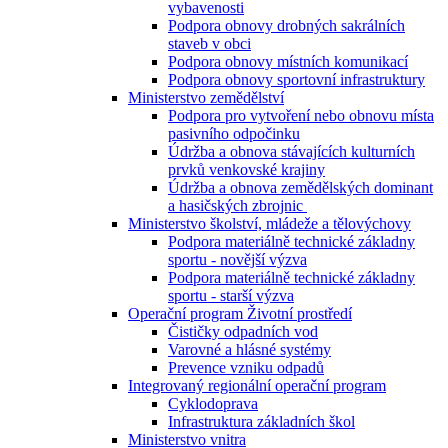
vybavenosti
Podpora obnovy drobných sakrálních
staveb v obci
Podpora obnovy místních komunikací
Podpora obnovy sportovní infrastruktury
Ministerstvo zemědělství
Podpora pro vytvoření nebo obnovu místa
pasivního odpočinku
Údržba a obnova stávajících kulturních
prvků venkovské krajiny
Údržba a obnova zemědělských dominant
a hasičských zbrojnic
Ministerstvo školství, mládeže a tělovýchovy
Podpora materiálně technické základny
sportu - novější výzva
Podpora materiálně technické základny
sportu - starší výzva
Operační program Životní prostředí
Čističky odpadních vod
Varovné a hlásné systémy
Prevence vzniku odpadů
Integrovaný regionální operační program
Cyklodoprava
Infrastruktura základních škol
Ministerstvo vnitra