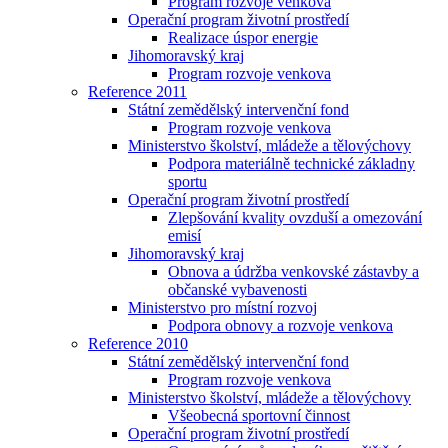
Program rozvoje venkova
Operační program životní prostředí
Realizace úspor energie
Jihomoravský kraj
Program rozvoje venkova
Reference 2011
Státní zemědělský intervenční fond
Program rozvoje venkova
Ministerstvo školství, mládeže a tělovýchovy
Podpora materiálně technické základny
sportu
Operační program životní prostředí
Zlepšování kvality ovzduší a omezování
emisí
Jihomoravský kraj
Obnova a údržba venkovské zástavby a
občanské vybavenosti
Ministerstvo pro místní rozvoj
Podpora obnovy a rozvoje venkova
Reference 2010
Státní zemědělský intervenční fond
Program rozvoje venkova
Ministerstvo školství, mládeže a tělovýchovy
Všeobecná sportovní činnost
Operační program životní prostředí