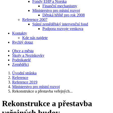
Fondy EHP a Norska
Finanční mechanismy
Ministerstvo pro místní rozvoj
Dětská hřiště pro rok 2008
Reference 2007
Státní zemědělský intervenční fond
Podpora rozvoje venkova
Kontakty
Kde nás najdete
Rychlý dotaz
Obce a města
Školy a Neziskovky
Podnikatelé
Zemědělci
Úvodní stránka
Reference
Reference 2019
Ministerstvo pro místní rozvoj
Rekonstrukce a přestavba veřejných...
Rekonstrukce a přestavba
veřejných budov