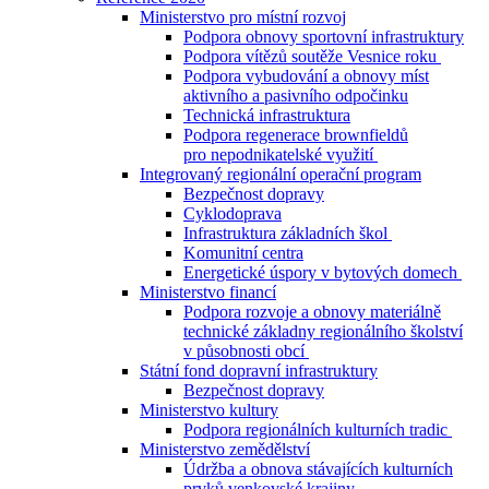
Ministerstvo pro místní rozvoj
Podpora obnovy sportovní infrastruktury
Podpora vítězů soutěže Vesnice roku
Podpora vybudování a obnovy míst
aktivního a pasivního odpočinku
Technická infrastruktura
Podpora regenerace brownfieldů
pro nepodnikatelské využití
Integrovaný regionální operační program
Bezpečnost dopravy
Cyklodoprava
Infrastruktura základních škol
Komunitní centra
Energetické úspory v bytových domech
Ministerstvo financí
Podpora rozvoje a obnovy materiálně
technické základny regionálního školství
v působnosti obcí
Státní fond dopravní infrastruktury
Bezpečnost dopravy
Ministerstvo kultury
Podpora regionálních kulturních tradic
Ministerstvo zemědělství
Údržba a obnova stávajících kulturních
prvků venkovské krajiny