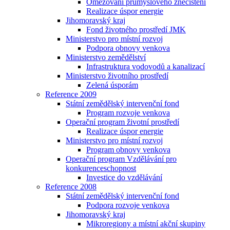
Omezování průmyslového znečištění
Realizace úspor energie
Jihomoravský kraj
Fond životného prostředí JMK
Ministerstvo pro místní rozvoj
Podpora obnovy venkova
Ministerstvo zemědělství
Infrastruktura vodovodů a kanalizací
Ministerstvo životního prostředí
Zelená úsporám
Reference 2009
Státní zemědělský intervenční fond
Program rozvoje venkova
Operační program životní prostředí
Realizace úspor energie
Ministerstvo pro místní rozvoj
Program obnovy venkova
Operační program Vzdělávání pro
konkurenceschopnost
Investice do vzdělávání
Reference 2008
Státní zemědělský intervenční fond
Podpora rozvoje venkova
Jihomoravský kraj
Mikroregiony a místní akční skupiny