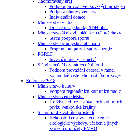
Jihomoravský kraj
Podpora provozu venkovských prodejen
Podpora obnovy venkova
Individuální dotace
Ministerstvo vnitra
Dotace pro jednotky SDH obcí
Ministerstvo školství, mládeže a tělovýchovy
Státní podpora sportu
Ministerstvo průmyslu a obchodu
Program podpory Úspory energie
PGRLF
Investiční úvěry lesnictví
Státní zemědělský intervenční fond
Podpora provádění operací v rámci
komunitně vedeného místního rozvoje
Reference 2018
Ministerstvo kultury
Podpora regionálních kulturních tradic
Ministerstvo zemědělství
Údržba a obnova stávajících kulturních
prvků venkovské krajiny
Státní fond životního prostředí
Rekonstrukce a vybavení center
ekologické výchovy, učeben a jiných
zařízení pro účely EVVO