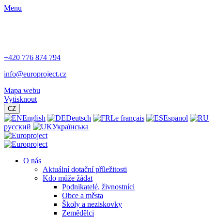
Menu
+420 776 874 794
info@europroject.cz
Mapa webu
Vytisknout
CZ
English
Deutsch
Le français
Espanol
русский
Українська
O nás
Aktuální dotační příležitosti
Kdo může žádat
Podnikatelé, živnostníci
Obce a města
Školy a neziskovky
Zemědělci