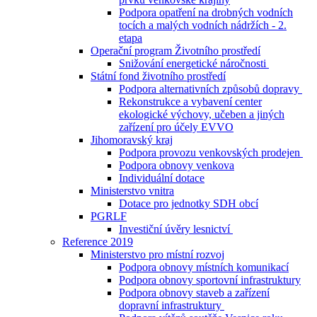
Podpora opatření na drobných vodních
tocích a malých vodních nádržích - 2.
etapa
Operační program Životního prostředí
Snižování energetické náročnosti
Státní fond životního prostředí
Podpora alternativních způsobů dopravy
Rekonstrukce a vybavení center
ekologické výchovy, učeben a jiných
zařízení pro účely EVVO
Jihomoravský kraj
Podpora provozu venkovských prodejen
Podpora obnovy venkova
Individuální dotace
Ministerstvo vnitra
Dotace pro jednotky SDH obcí
PGRLF
Investiční úvěry lesnictví
Reference 2019
Ministerstvo pro místní rozvoj
Podpora obnovy místních komunikací
Podpora obnovy sportovní infrastruktury
Podpora obnovy staveb a zařízení
dopravní infrastruktury