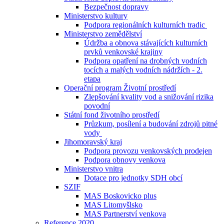
Bezpečnost dopravy
Ministerstvo kultury
Podpora regionálních kulturních tradic
Ministerstvo zemědělství
Údržba a obnova stávajících kulturních
prvků venkovské krajiny
Podpora opatření na drobných vodních
tocích a malých vodních nádržích - 2.
etapa
Operační program Životní prostředí
Zlepšování kvality vod a snižování rizika
povodní
Státní fond životního prostředí
Průzkum, posílení a budování zdrojů pitné
vody
Jihomoravský kraj
Podpora provozu venkovských prodejen
Podpora obnovy venkova
Ministerstvo vnitra
Dotace pro jednotky SDH obcí
SZIF
MAS Boskovicko plus
MAS Litomyšlsko
MAS Partnerství venkova
Reference 2020