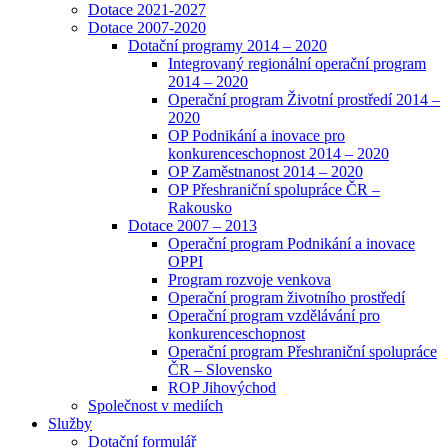
Dotace 2021-2027
Dotace 2007-2020
Dotační programy 2014 – 2020
Integrovaný regionální operační program
2014 – 2020
Operační program Životní prostředí 2014 –
2020
OP Podnikání a inovace pro
konkurenceschopnost 2014 – 2020
OP Zaměstnanost 2014 – 2020
OP Přeshraniční spolupráce ČR –
Rakousko
Dotace 2007 – 2013
Operační program Podnikání a inovace
OPPI
Program rozvoje venkova
Operační program životního prostředí
Operační program vzdělávání pro
konkurenceschopnost
Operační program Přeshraniční spolupráce
ČR – Slovensko
ROP Jihovýchod
Společnost v mediích
Služby
Dotační formulář