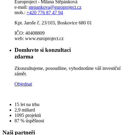
Europroject - Milana Štěpánková
e-mail:
stepankova@europroject.cz
mob.:
+420 776 87 47 94
Kpt. Jaroše č. 23/103, Boskovice 680 01
IČO: 40408809
web: www.europroject.cz
Domluvte si konzultaci
zdarma
Zkonzultujeme, posoudíme, vyhodnotíme váš investiční
záměr.
Objednat
15
let na trhu
2,9
miliard
1095
projektů
87 %
úspěšnost
Naši partneři