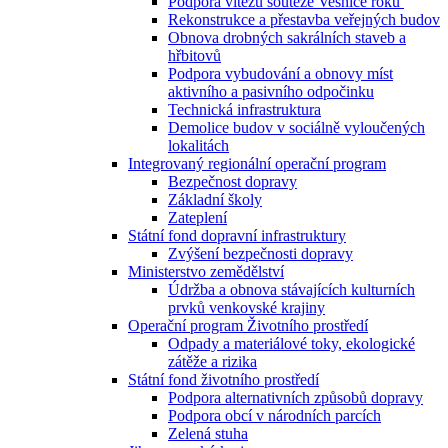
Podpora vítězů soutěže Vesnice roku
Rekonstrukce a přestavba veřejných budov
Obnova drobných sakrálních staveb a
hřbitovů
Podpora vybudování a obnovy míst
aktivního a pasivního odpočinku
Technická infrastruktura
Demolice budov v sociálně vyloučených
lokalitách
Integrovaný regionální operační program
Bezpečnost dopravy
Základní školy
Zateplení
Státní fond dopravní infrastruktury
Zvýšení bezpečnosti dopravy
Ministerstvo zemědělství
Údržba a obnova stávajících kulturních
prvků venkovské krajiny
Operační program Životního prostředí
Odpady a materiálové toky, ekologické
zátěže a rizika
Státní fond životního prostředí
Podpora alternativních způsobů dopravy
Podpora obcí v národních parcích
Zelená stuha