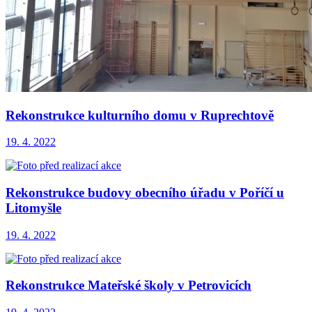
Rekonstrukce kulturního domu v Ruprechtově
19. 4. 2022
Rekonstrukce budovy obecního úřadu v Poříčí u
Litomyšle
19. 4. 2022
Rekonstrukce Mateřské školy v Petrovicích