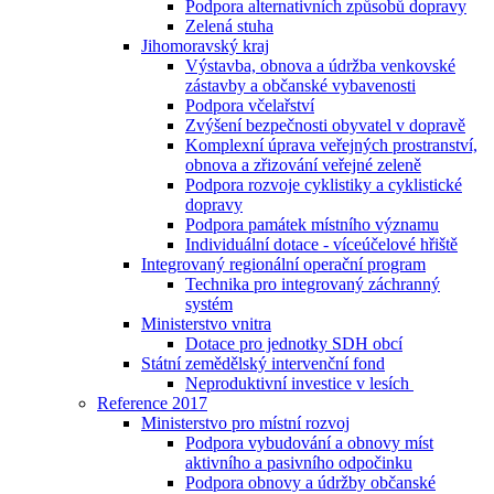
Podpora alternativních způsobů dopravy
Zelená stuha
Jihomoravský kraj
Výstavba, obnova a údržba venkovské
zástavby a občanské vybavenosti
Podpora včelařství
Zvýšení bezpečnosti obyvatel v dopravě
Komplexní úprava veřejných prostranství,
obnova a zřizování veřejné zeleně
Podpora rozvoje cyklistiky a cyklistické
dopravy
Podpora památek místního významu
Individuální dotace - víceúčelové hřiště
Integrovaný regionální operační program
Technika pro integrovaný záchranný
systém
Ministerstvo vnitra
Dotace pro jednotky SDH obcí
Státní zemědělský intervenční fond
Neproduktivní investice v lesích
Reference 2017
Ministerstvo pro místní rozvoj
Podpora vybudování a obnovy míst
aktivního a pasivního odpočinku
Podpora obnovy a údržby občanské