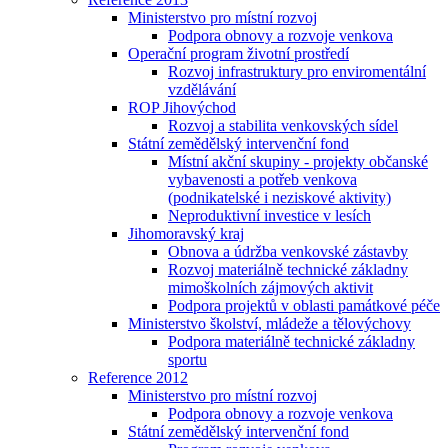
Ministerstvo pro místní rozvoj
Podpora obnovy a rozvoje venkova
Operační program životní prostředí
Rozvoj infrastruktury pro enviromentální
vzdělávání
ROP Jihovýchod
Rozvoj a stabilita venkovských sídel
Státní zemědělský intervenční fond
Místní akční skupiny - projekty občanské
vybavenosti a potřeb venkova
(podnikatelské i neziskové aktivity)
Neproduktivní investice v lesích
Jihomoravský kraj
Obnova a údržba venkovské zástavby
Rozvoj materiálně technické základny
mimoškolních zájmových aktivit
Podpora projektů v oblasti památkové péče
Ministerstvo školství, mládeže a tělovýchovy
Podpora materiálně technické základny
sportu
Reference 2012
Ministerstvo pro místní rozvoj
Podpora obnovy a rozvoje venkova
Státní zemědělský intervenční fond