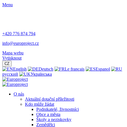
Menu
+420 776 874 794
info@europroject.cz
Mapa webu
Vytisknout
CZ
English
Deutsch
Le français
Espanol
русский
Українська
O nás
Aktuální dotační příležitosti
Kdo může žádat
Podnikatelé, živnostníci
Obce a města
Školy a neziskovky
Zemědělci