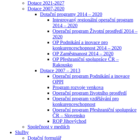
Dotace 2021-2027
Dotace 2007-2020
Dotační programy 2014 – 2020
Integrovaný regionální operační program
2014 – 2020
Operační program Životní prostředí 2014 –
2020
OP Podnikání a inovace pro
konkurenceschopnost 2014 – 2020
OP Zaměstnanost 2014 – 2020
OP Přeshraniční spolupráce ČR –
Rakousko
Dotace 2007 – 2013
Operační program Podnikání a inovace
OPPI
Program rozvoje venkova
Operační program životního prostředí
Operační program vzdělávání pro
konkurenceschopnost
Operační program Přeshraniční spolupráce
ČR – Slovensko
ROP Jihovýchod
Společnost v mediích
Služby
Dotační formulář