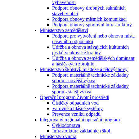
vybavenosti
Podpora obnovy drobných sakrálních
staveb v obci
Podpora obnovy místních komunikací
Podpora obnovy sportovní infrastruktury
Ministerstvo zemědělství
Podpora pro vytvoření nebo obnovu místa
pasivního odpočinku
Údržba a obnova stávajících kulturních
prvků venkovské krajiny
Údržba a obnova zemědělských dominant
a hasičských zbrojnic
Ministerstvo školství, mládeže a tělovýchovy
Podpora materiálně technické základny
sportu - novější výzva
Podpora materiálně technické základny
sportu - starší výzva
Operační program Životní prostředí
Čističky odpadních vod
Varovné a hlásné systémy
Prevence vzniku odpadů
Integrovaný regionální operační program
Cyklodoprava
Infrastruktura základních škol
Ministerstvo vnitra