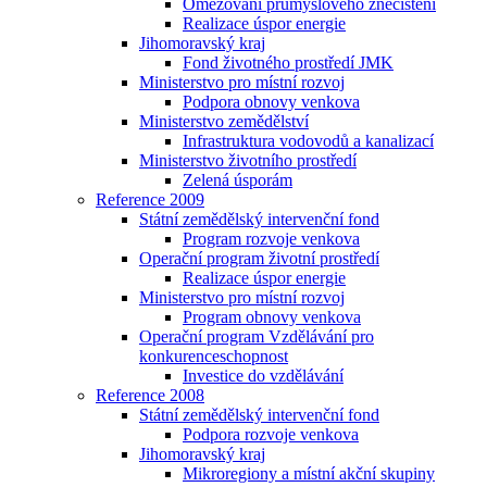
Omezování průmyslového znečištění
Realizace úspor energie
Jihomoravský kraj
Fond životného prostředí JMK
Ministerstvo pro místní rozvoj
Podpora obnovy venkova
Ministerstvo zemědělství
Infrastruktura vodovodů a kanalizací
Ministerstvo životního prostředí
Zelená úsporám
Reference 2009
Státní zemědělský intervenční fond
Program rozvoje venkova
Operační program životní prostředí
Realizace úspor energie
Ministerstvo pro místní rozvoj
Program obnovy venkova
Operační program Vzdělávání pro
konkurenceschopnost
Investice do vzdělávání
Reference 2008
Státní zemědělský intervenční fond
Podpora rozvoje venkova
Jihomoravský kraj
Mikroregiony a místní akční skupiny