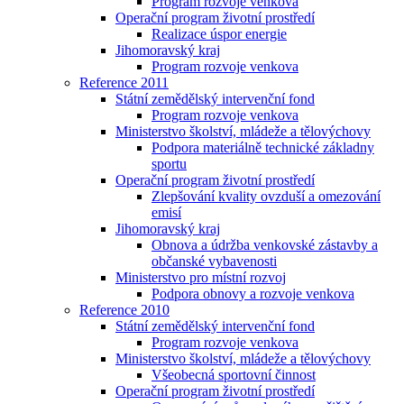
Program rozvoje venkova
Operační program životní prostředí
Realizace úspor energie
Jihomoravský kraj
Program rozvoje venkova
Reference 2011
Státní zemědělský intervenční fond
Program rozvoje venkova
Ministerstvo školství, mládeže a tělovýchovy
Podpora materiálně technické základny
sportu
Operační program životní prostředí
Zlepšování kvality ovzduší a omezování
emisí
Jihomoravský kraj
Obnova a údržba venkovské zástavby a
občanské vybavenosti
Ministerstvo pro místní rozvoj
Podpora obnovy a rozvoje venkova
Reference 2010
Státní zemědělský intervenční fond
Program rozvoje venkova
Ministerstvo školství, mládeže a tělovýchovy
Všeobecná sportovní činnost
Operační program životní prostředí