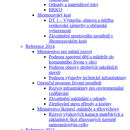
Odpady a materiálové toky
BRKO
Jihomoravský kraj
DT 1 – Výstavba, obnova a údržba
venkovské zástavby a občanské
vybavenosti
Zkvalitnění sportovního prostředí v
Jihomoravském kraji
Reference 2014
Ministerstvo pro místní rozvoj
Podpora zapojení dětí a mládeže do
komunitního života v obci
Podpora obnovy drobných sakrálních
staveb
Podpora výstavby technické infrastruktury
Operační program životní prostředí
Rozvoj infrastruktury pro enviromentální
vzdělávání
Zkvalitnění nakládání s odpady
Zlepšování stavu přírody a krajiny
Ministerstvo školství, mládeže a tělovýchovy
Rozvoj výukových kapacit mateřských a
základních škol zřizovaných územně
samosprávnými celky
Reference 2013