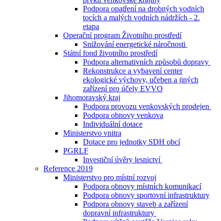
Podpora opatření na drobných vodních
tocích a malých vodních nádržích - 2.
etapa
Operační program Životního prostředí
Snižování energetické náročnosti
Státní fond životního prostředí
Podpora alternativních způsobů dopravy
Rekonstrukce a vybavení center
ekologické výchovy, učeben a jiných
zařízení pro účely EVVO
Jihomoravský kraj
Podpora provozu venkovských prodejen
Podpora obnovy venkova
Individuální dotace
Ministerstvo vnitra
Dotace pro jednotky SDH obcí
PGRLF
Investiční úvěry lesnictví
Reference 2019
Ministerstvo pro místní rozvoj
Podpora obnovy místních komunikací
Podpora obnovy sportovní infrastruktury
Podpora obnovy staveb a zařízení
dopravní infrastruktury