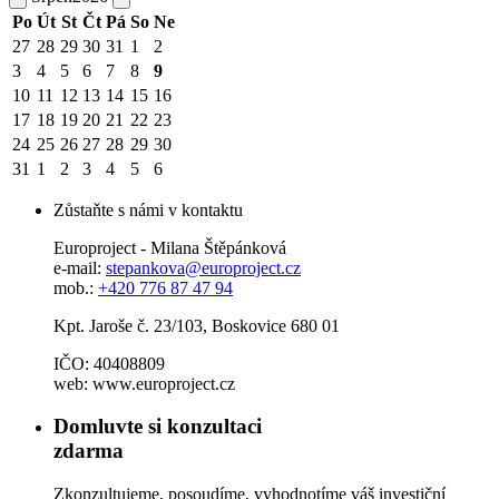
Po
Út
St
Čt
Pá
So
Ne
27
28
29
30
31
1
2
3
4
5
6
7
8
9
10
11
12
13
14
15
16
17
18
19
20
21
22
23
24
25
26
27
28
29
30
31
1
2
3
4
5
6
Zůstaňte s námi v kontaktu
Europroject - Milana Štěpánková
e-mail:
stepankova@europroject.cz
mob.:
+420 776 87 47 94
Kpt. Jaroše č. 23/103, Boskovice 680 01
IČO: 40408809
web: www.europroject.cz
Domluvte si konzultaci
zdarma
Zkonzultujeme, posoudíme, vyhodnotíme váš investiční