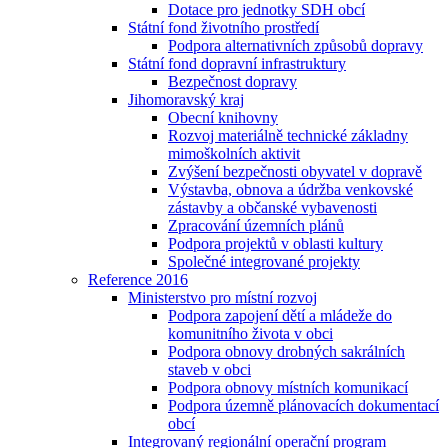
Dotace pro jednotky SDH obcí
Státní fond životního prostředí
Podpora alternativních způsobů dopravy
Státní fond dopravní infrastruktury
Bezpečnost dopravy
Jihomoravský kraj
Obecní knihovny
Rozvoj materiálně technické základny
mimoškolních aktivit
Zvýšení bezpečnosti obyvatel v dopravě
Výstavba, obnova a údržba venkovské
zástavby a občanské vybavenosti
Zpracování územních plánů
Podpora projektů v oblasti kultury
Společné integrované projekty
Reference 2016
Ministerstvo pro místní rozvoj
Podpora zapojení dětí a mládeže do
komunitního života v obci
Podpora obnovy drobných sakrálních
staveb v obci
Podpora obnovy místních komunikací
Podpora územně plánovacích dokumentací
obcí
Integrovaný regionální operační program