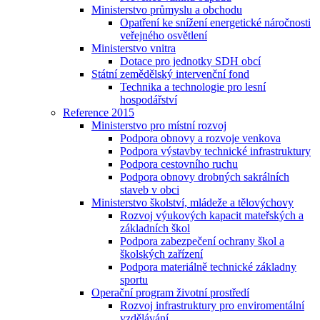
Ministerstvo průmyslu a obchodu
Opatření ke snížení energetické náročnosti
veřejného osvětlení
Ministerstvo vnitra
Dotace pro jednotky SDH obcí
Státní zemědělský intervenční fond
Technika a technologie pro lesní
hospodářství
Reference 2015
Ministerstvo pro místní rozvoj
Podpora obnovy a rozvoje venkova
Podpora výstavby technické infrastruktury
Podpora cestovního ruchu
Podpora obnovy drobných sakrálních
staveb v obci
Ministerstvo školství, mládeže a tělovýchovy
Rozvoj výukových kapacit mateřských a
základních škol
Podpora zabezpečení ochrany škol a
školských zařízení
Podpora materiálně technické základny
sportu
Operační program životní prostředí
Rozvoj infrastruktury pro enviromentální
vzdělávání