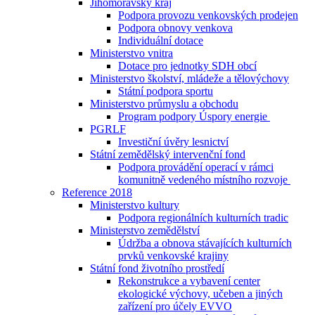
Jihomoravský kraj
Podpora provozu venkovských prodejen
Podpora obnovy venkova
Individuální dotace
Ministerstvo vnitra
Dotace pro jednotky SDH obcí
Ministerstvo školství, mládeže a tělovýchovy
Státní podpora sportu
Ministerstvo průmyslu a obchodu
Program podpory Úspory energie
PGRLF
Investiční úvěry lesnictví
Státní zemědělský intervenční fond
Podpora provádění operací v rámci
komunitně vedeného místního rozvoje
Reference 2018
Ministerstvo kultury
Podpora regionálních kulturních tradic
Ministerstvo zemědělství
Údržba a obnova stávajících kulturních
prvků venkovské krajiny
Státní fond životního prostředí
Rekonstrukce a vybavení center
ekologické výchovy, učeben a jiných
zařízení pro účely EVVO