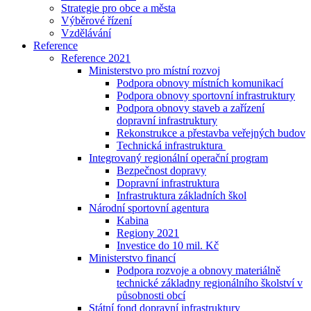
Strategie pro obce a města
Výběrové řízení
Vzdělávání
Reference
Reference 2021
Ministerstvo pro místní rozvoj
Podpora obnovy místních komunikací
Podpora obnovy sportovní infrastruktury
Podpora obnovy staveb a zařízení
dopravní infrastruktury
Rekonstrukce a přestavba veřejných budov
Technická infrastruktura
Integrovaný regionální operační program
Bezpečnost dopravy
Dopravní infrastruktura
Infrastruktura základních škol
Národní sportovní agentura
Kabina
Regiony 2021
Investice do 10 mil. Kč
Ministerstvo financí
Podpora rozvoje a obnovy materiálně
technické základny regionálního školství v
působnosti obcí
Státní fond dopravní infrastruktury