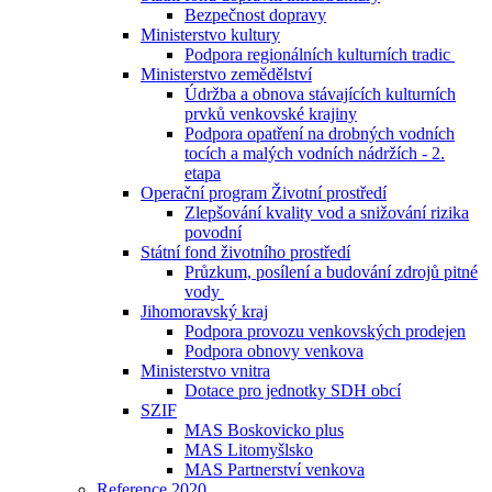
Bezpečnost dopravy
Ministerstvo kultury
Podpora regionálních kulturních tradic
Ministerstvo zemědělství
Údržba a obnova stávajících kulturních
prvků venkovské krajiny
Podpora opatření na drobných vodních
tocích a malých vodních nádržích - 2.
etapa
Operační program Životní prostředí
Zlepšování kvality vod a snižování rizika
povodní
Státní fond životního prostředí
Průzkum, posílení a budování zdrojů pitné
vody
Jihomoravský kraj
Podpora provozu venkovských prodejen
Podpora obnovy venkova
Ministerstvo vnitra
Dotace pro jednotky SDH obcí
SZIF
MAS Boskovicko plus
MAS Litomyšlsko
MAS Partnerství venkova
Reference 2020