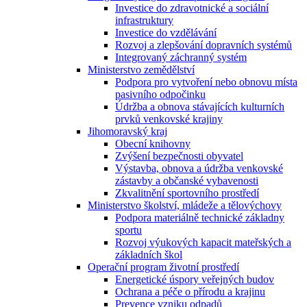
Investice do zdravotnické a sociální
infrastruktury
Investice do vzdělávání
Rozvoj a zlepšování dopravních systémů
Integrovaný záchranný systém
Ministerstvo zemědělství
Podpora pro vytvoření nebo obnovu místa
pasivního odpočinku
Údržba a obnova stávajících kulturních
prvků venkovské krajiny
Jihomoravský kraj
Obecní knihovny
Zvýšení bezpečnosti obyvatel
Výstavba, obnova a údržba venkovské
zástavby a občanské vybavenosti
Zkvalitnění sportovního prostředí
Ministerstvo školství, mládeže a tělovýchovy
Podpora materiálně technické základny
sportu
Rozvoj výukových kapacit mateřských a
základních škol
Operační program životní prostředí
Energetické úspory veřejných budov
Ochrana a péče o přírodu a krajinu
Prevence vzniku odpadů