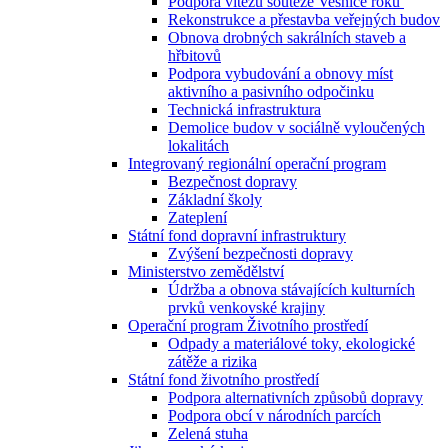
Podpora vítězů soutěže Vesnice roku
Rekonstrukce a přestavba veřejných budov
Obnova drobných sakrálních staveb a
hřbitovů
Podpora vybudování a obnovy míst
aktivního a pasivního odpočinku
Technická infrastruktura
Demolice budov v sociálně vyloučených
lokalitách
Integrovaný regionální operační program
Bezpečnost dopravy
Základní školy
Zateplení
Státní fond dopravní infrastruktury
Zvýšení bezpečnosti dopravy
Ministerstvo zemědělství
Údržba a obnova stávajících kulturních
prvků venkovské krajiny
Operační program Životního prostředí
Odpady a materiálové toky, ekologické
zátěže a rizika
Státní fond životního prostředí
Podpora alternativních způsobů dopravy
Podpora obcí v národních parcích
Zelená stuha