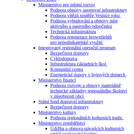
Ministerstvo pro místní rozvoj
Podpora obnovy sportovní infrastruktury
Podpora vítězů soutěže Vesnice roku
Podpora vybudování a obnovy míst
aktivního a pasivního odpočinku
Technická infrastruktura
Podpora regenerace brownfieldů
pro nepodnikatelské využití
Integrovaný regionální operační program
Bezpečnost dopravy
Cyklodoprava
Infrastruktura základních škol
Komunitní centra
Energetické úspory v bytových domech
Ministerstvo financí
Podpora rozvoje a obnovy materiálně
technické základny regionálního školství
v působnosti obcí
Státní fond dopravní infrastruktury
Bezpečnost dopravy
Ministerstvo kultury
Podpora regionálních kulturních tradic
Ministerstvo zemědělství
Údržba a obnova stávajících kulturních
prvků venkovské krajiny