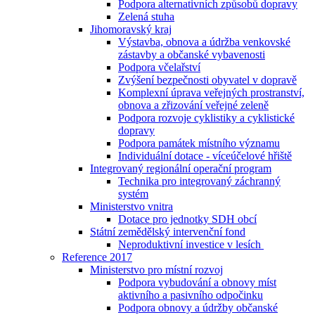
Podpora alternativních způsobů dopravy
Zelená stuha
Jihomoravský kraj
Výstavba, obnova a údržba venkovské
zástavby a občanské vybavenosti
Podpora včelařství
Zvýšení bezpečnosti obyvatel v dopravě
Komplexní úprava veřejných prostranství,
obnova a zřizování veřejné zeleně
Podpora rozvoje cyklistiky a cyklistické
dopravy
Podpora památek místního významu
Individuální dotace - víceúčelové hřiště
Integrovaný regionální operační program
Technika pro integrovaný záchranný
systém
Ministerstvo vnitra
Dotace pro jednotky SDH obcí
Státní zemědělský intervenční fond
Neproduktivní investice v lesích
Reference 2017
Ministerstvo pro místní rozvoj
Podpora vybudování a obnovy míst
aktivního a pasivního odpočinku
Podpora obnovy a údržby občanské