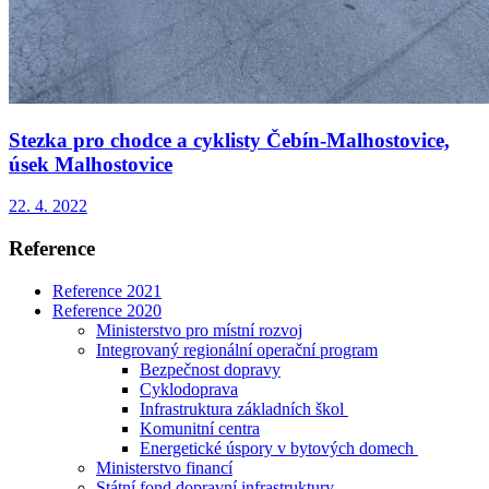
Stezka pro chodce a cyklisty Čebín-Malhostovice,
úsek Malhostovice
22. 4. 2022
Reference
Reference 2021
Reference 2020
Ministerstvo pro místní rozvoj
Integrovaný regionální operační program
Bezpečnost dopravy
Cyklodoprava
Infrastruktura základních škol
Komunitní centra
Energetické úspory v bytových domech
Ministerstvo financí
Státní fond dopravní infrastruktury