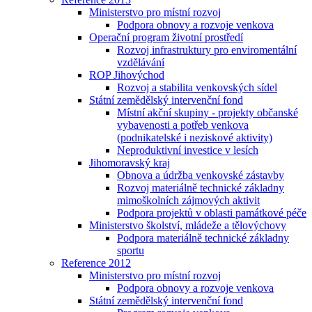
Ministerstvo pro místní rozvoj
Podpora obnovy a rozvoje venkova
Operační program životní prostředí
Rozvoj infrastruktury pro enviromentální
vzdělávání
ROP Jihovýchod
Rozvoj a stabilita venkovských sídel
Státní zemědělský intervenční fond
Místní akční skupiny - projekty občanské
vybavenosti a potřeb venkova
(podnikatelské i neziskové aktivity)
Neproduktivní investice v lesích
Jihomoravský kraj
Obnova a údržba venkovské zástavby
Rozvoj materiálně technické základny
mimoškolních zájmových aktivit
Podpora projektů v oblasti památkové péče
Ministerstvo školství, mládeže a tělovýchovy
Podpora materiálně technické základny
sportu
Reference 2012
Ministerstvo pro místní rozvoj
Podpora obnovy a rozvoje venkova
Státní zemědělský intervenční fond