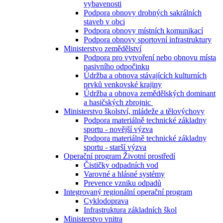
vybavenosti
Podpora obnovy drobných sakrálních
staveb v obci
Podpora obnovy místních komunikací
Podpora obnovy sportovní infrastruktury
Ministerstvo zemědělství
Podpora pro vytvoření nebo obnovu místa
pasivního odpočinku
Údržba a obnova stávajících kulturních
prvků venkovské krajiny
Údržba a obnova zemědělských dominant
a hasičských zbrojnic
Ministerstvo školství, mládeže a tělovýchovy
Podpora materiálně technické základny
sportu - novější výzva
Podpora materiálně technické základny
sportu - starší výzva
Operační program Životní prostředí
Čističky odpadních vod
Varovné a hlásné systémy
Prevence vzniku odpadů
Integrovaný regionální operační program
Cyklodoprava
Infrastruktura základních škol
Ministerstvo vnitra