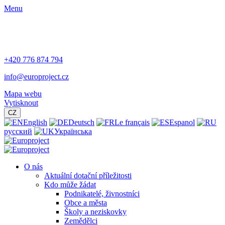
Menu
+420 776 874 794
info@europroject.cz
Mapa webu
Vytisknout
CZ
English
Deutsch
Le français
Espanol
русский
Українська
O nás
Aktuální dotační příležitosti
Kdo může žádat
Podnikatelé, živnostníci
Obce a města
Školy a neziskovky
Zemědělci