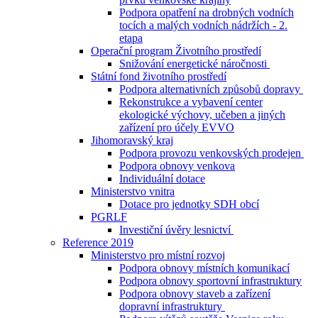
Podpora opatření na drobných vodních
tocích a malých vodních nádržích - 2.
etapa
Operační program Životního prostředí
Snižování energetické náročnosti
Státní fond životního prostředí
Podpora alternativních způsobů dopravy
Rekonstrukce a vybavení center
ekologické výchovy, učeben a jiných
zařízení pro účely EVVO
Jihomoravský kraj
Podpora provozu venkovských prodejen
Podpora obnovy venkova
Individuální dotace
Ministerstvo vnitra
Dotace pro jednotky SDH obcí
PGRLF
Investiční úvěry lesnictví
Reference 2019
Ministerstvo pro místní rozvoj
Podpora obnovy místních komunikací
Podpora obnovy sportovní infrastruktury
Podpora obnovy staveb a zařízení
dopravní infrastruktury