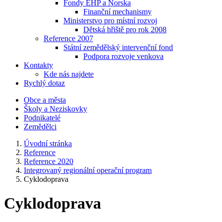
Fondy EHP a Norska
Finanční mechanismy
Ministerstvo pro místní rozvoj
Dětská hřiště pro rok 2008
Reference 2007
Státní zemědělský intervenční fond
Podpora rozvoje venkova
Kontakty
Kde nás najdete
Rychlý dotaz
Obce a města
Školy a Neziskovky
Podnikatelé
Zemědělci
Úvodní stránka
Reference
Reference 2020
Integrovaný regionální operační program
Cyklodoprava
Cyklodoprava