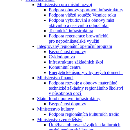
Ministerstvo pro místní rozvoj
Podpora obnovy sportovní infrastruktury
Podpora vítězů soutěže Vesnice roku
Podpora vybudování a obnovy míst
aktivního a pasivního odpočinku
Technická infrastruktura
Podpora regenerace brownfieldů
pro nepodnikatelské využití
Integrovaný regionální operační program
Bezpečnost dopravy
Cyklodoprava
Infrastruktura základních škol
Komunitní centra
Energetické úspory v bytových domech
Ministerstvo financí
Podpora rozvoje a obnovy materiálně
technické základny regionálního školství
v působnosti obcí
Státní fond dopravní infrastruktury
Bezpečnost dopravy
Ministerstvo kultury
Podpora regionálních kulturních tradic
Ministerstvo zemědělství
Údržba a obnova stávajících kulturních
prvků venkovské krajiny