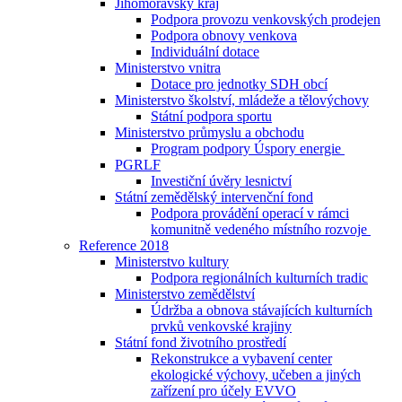
Jihomoravský kraj
Podpora provozu venkovských prodejen
Podpora obnovy venkova
Individuální dotace
Ministerstvo vnitra
Dotace pro jednotky SDH obcí
Ministerstvo školství, mládeže a tělovýchovy
Státní podpora sportu
Ministerstvo průmyslu a obchodu
Program podpory Úspory energie
PGRLF
Investiční úvěry lesnictví
Státní zemědělský intervenční fond
Podpora provádění operací v rámci
komunitně vedeného místního rozvoje
Reference 2018
Ministerstvo kultury
Podpora regionálních kulturních tradic
Ministerstvo zemědělství
Údržba a obnova stávajících kulturních
prvků venkovské krajiny
Státní fond životního prostředí
Rekonstrukce a vybavení center
ekologické výchovy, učeben a jiných
zařízení pro účely EVVO