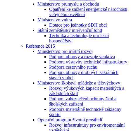
Ministerstvo průmyslu a obchodu
Opatření ke snížení energetické náročnosti
veřejného osvětlení
Ministerstvo vnitra
Dotace pro jednotky SDH obcí
Státní zemědělský intervenční fond
Technika a technologie pro lesní
hospodářství
Reference 2015
Ministerstvo pro místní rozvoj
Podpora obnovy a rozvoje venkova
Podpora výstavby technické infrastruktury
Podpora cestovního ruchu
Podpora obnovy drobných sakrálních
staveb v obci
Ministerstvo školství, mládeže a tělovýchovy
Rozvoj výukových kapacit mateřských a
základních škol
Podpora zabezpečení ochrany škol a
školských zařízení
Podpora materiálně technické základny
sportu
Operační program životní prostředí
Rozvoj infrastruktury pro enviromentální
vzdělávání