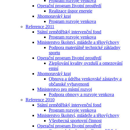
Program rozvoje venkova
Operační program životní prostředí
Realizace úspor energie
Jihomoravský kraj
Program rozvoje venkova
Reference 2011
Státní zemědělský intervenční fond
Program rozvoje venkova
Ministerstvo školství, mládeže a tělovýchovy
Podpora materiálně technické základny
sportu
Operační program životní prostředí
Zlepšování kvality ovzduší a omezování
emisí
Jihomoravský kraj
Obnova a údržba venkovské zástavby a
občanské vybavenosti
Ministerstvo pro místní rozvoj
Podpora obnovy a rozvoje venkova
Reference 2010
Státní zemědělský intervenční fond
Program rozvoje venkova
Ministerstvo školství, mládeže a tělovýchovy
Všeobecná sportovní činnost
Operační program životní prostředí