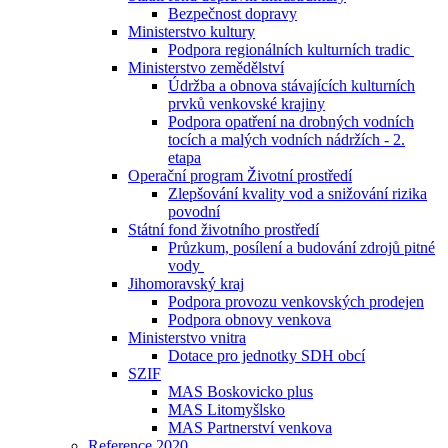
Bezpečnost dopravy
Ministerstvo kultury
Podpora regionálních kulturních tradic
Ministerstvo zemědělství
Údržba a obnova stávajících kulturních
prvků venkovské krajiny
Podpora opatření na drobných vodních
tocích a malých vodních nádržích - 2.
etapa
Operační program Životní prostředí
Zlepšování kvality vod a snižování rizika
povodní
Státní fond životního prostředí
Průzkum, posílení a budování zdrojů pitné
vody
Jihomoravský kraj
Podpora provozu venkovských prodejen
Podpora obnovy venkova
Ministerstvo vnitra
Dotace pro jednotky SDH obcí
SZIF
MAS Boskovicko plus
MAS Litomyšlsko
MAS Partnerství venkova
Reference 2020