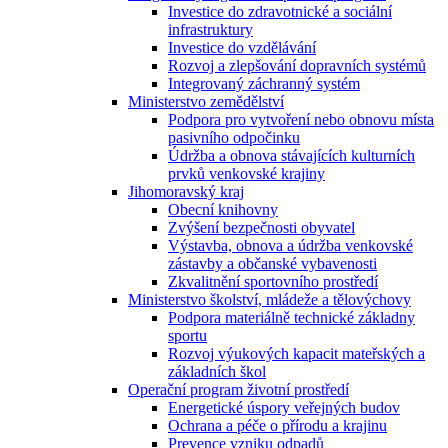
Investice do zdravotnické a sociální
infrastruktury
Investice do vzdělávání
Rozvoj a zlepšování dopravních systémů
Integrovaný záchranný systém
Ministerstvo zemědělství
Podpora pro vytvoření nebo obnovu místa
pasivního odpočinku
Údržba a obnova stávajících kulturních
prvků venkovské krajiny
Jihomoravský kraj
Obecní knihovny
Zvýšení bezpečnosti obyvatel
Výstavba, obnova a údržba venkovské
zástavby a občanské vybavenosti
Zkvalitnění sportovního prostředí
Ministerstvo školství, mládeže a tělovýchovy
Podpora materiálně technické základny
sportu
Rozvoj výukových kapacit mateřských a
základních škol
Operační program životní prostředí
Energetické úspory veřejných budov
Ochrana a péče o přírodu a krajinu
Prevence vzniku odpadů