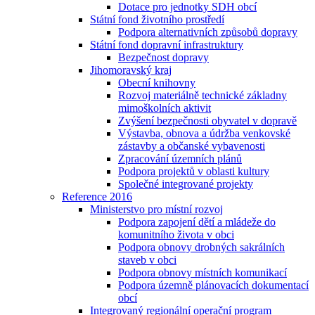
Dotace pro jednotky SDH obcí
Státní fond životního prostředí
Podpora alternativních způsobů dopravy
Státní fond dopravní infrastruktury
Bezpečnost dopravy
Jihomoravský kraj
Obecní knihovny
Rozvoj materiálně technické základny
mimoškolních aktivit
Zvýšení bezpečnosti obyvatel v dopravě
Výstavba, obnova a údržba venkovské
zástavby a občanské vybavenosti
Zpracování územních plánů
Podpora projektů v oblasti kultury
Společné integrované projekty
Reference 2016
Ministerstvo pro místní rozvoj
Podpora zapojení dětí a mládeže do
komunitního života v obci
Podpora obnovy drobných sakrálních
staveb v obci
Podpora obnovy místních komunikací
Podpora územně plánovacích dokumentací
obcí
Integrovaný regionální operační program