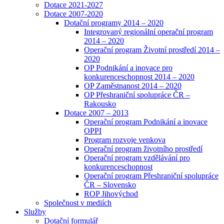
Dotace 2021-2027
Dotace 2007-2020
Dotační programy 2014 – 2020
Integrovaný regionální operační program
2014 – 2020
Operační program Životní prostředí 2014 –
2020
OP Podnikání a inovace pro
konkurenceschopnost 2014 – 2020
OP Zaměstnanost 2014 – 2020
OP Přeshraniční spolupráce ČR –
Rakousko
Dotace 2007 – 2013
Operační program Podnikání a inovace
OPPI
Program rozvoje venkova
Operační program životního prostředí
Operační program vzdělávání pro
konkurenceschopnost
Operační program Přeshraniční spolupráce
ČR – Slovensko
ROP Jihovýchod
Společnost v mediích
Služby
Dotační formulář