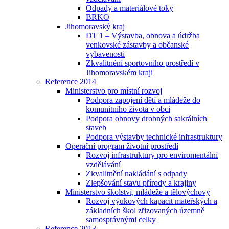
Odpady a materiálové toky
BRKO
Jihomoravský kraj
DT 1 – Výstavba, obnova a údržba
venkovské zástavby a občanské
vybavenosti
Zkvalitnění sportovního prostředí v
Jihomoravském kraji
Reference 2014
Ministerstvo pro místní rozvoj
Podpora zapojení dětí a mládeže do
komunitního života v obci
Podpora obnovy drobných sakrálních
staveb
Podpora výstavby technické infrastruktury
Operační program životní prostředí
Rozvoj infrastruktury pro enviromentální
vzdělávání
Zkvalitnění nakládání s odpady
Zlepšování stavu přírody a krajiny
Ministerstvo školství, mládeže a tělovýchovy
Rozvoj výukových kapacit mateřských a
základních škol zřizovaných územně
samosprávnými celky
Reference 2013