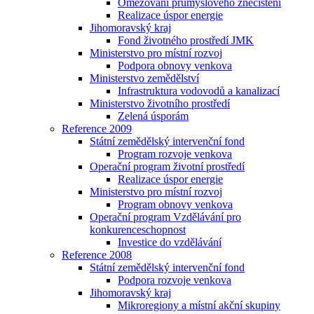
Omezování průmyslového znečištění
Realizace úspor energie
Jihomoravský kraj
Fond životného prostředí JMK
Ministerstvo pro místní rozvoj
Podpora obnovy venkova
Ministerstvo zemědělství
Infrastruktura vodovodů a kanalizací
Ministerstvo životního prostředí
Zelená úsporám
Reference 2009
Státní zemědělský intervenční fond
Program rozvoje venkova
Operační program životní prostředí
Realizace úspor energie
Ministerstvo pro místní rozvoj
Program obnovy venkova
Operační program Vzdělávání pro
konkurenceschopnost
Investice do vzdělávání
Reference 2008
Státní zemědělský intervenční fond
Podpora rozvoje venkova
Jihomoravský kraj
Mikroregiony a místní akční skupiny