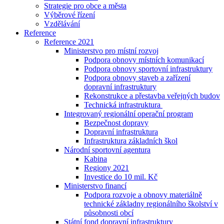
Strategie pro obce a města
Výběrové řízení
Vzdělávání
Reference
Reference 2021
Ministerstvo pro místní rozvoj
Podpora obnovy místních komunikací
Podpora obnovy sportovní infrastruktury
Podpora obnovy staveb a zařízení
dopravní infrastruktury
Rekonstrukce a přestavba veřejných budov
Technická infrastruktura
Integrovaný regionální operační program
Bezpečnost dopravy
Dopravní infrastruktura
Infrastruktura základních škol
Národní sportovní agentura
Kabina
Regiony 2021
Investice do 10 mil. Kč
Ministerstvo financí
Podpora rozvoje a obnovy materiálně
technické základny regionálního školství v
působnosti obcí
Státní fond dopravní infrastruktury