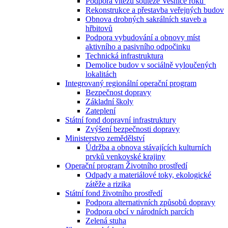
Podpora vítězů soutěže Vesnice roku
Rekonstrukce a přestavba veřejných budov
Obnova drobných sakrálních staveb a
hřbitovů
Podpora vybudování a obnovy míst
aktivního a pasivního odpočinku
Technická infrastruktura
Demolice budov v sociálně vyloučených
lokalitách
Integrovaný regionální operační program
Bezpečnost dopravy
Základní školy
Zateplení
Státní fond dopravní infrastruktury
Zvýšení bezpečnosti dopravy
Ministerstvo zemědělství
Údržba a obnova stávajících kulturních
prvků venkovské krajiny
Operační program Životního prostředí
Odpady a materiálové toky, ekologické
zátěže a rizika
Státní fond životního prostředí
Podpora alternativních způsobů dopravy
Podpora obcí v národních parcích
Zelená stuha