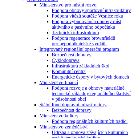
Ministerstvo pro místní rozvoj
Podpora obnovy sportovní infrastruktury
Podpora vítězů soutěže Vesnice roku
Podpora vybudování a obnovy míst
aktivního a pasivního odpočinku
Technická infrastruktura
Podpora regenerace brownfieldů
pro nepodnikatelské využití
Integrovaný regionální operační program
Bezpečnost dopravy
Cyklodoprava
Infrastruktura základních škol
Komunitní centra
Energetické úspory v bytových domech
Ministerstvo financí
Podpora rozvoje a obnovy materiálně
technické základny regionálního školství
v působnosti obcí
Státní fond dopravní infrastruktury
Bezpečnost dopravy
Ministerstvo kultury
Podpora regionálních kulturních tradic
Ministerstvo zemědělství
Údržba a obnova stávajících kulturních
prvků venkovské krajiny