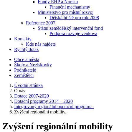
Fondy EHP a Norska
Finanční mechanismy
Ministerstvo pro místní rozvoj
Dětská hřiště pro rok 2008
Reference 2007
Státní zemědělský intervenční fond
Podpora rozvoje venkova
Kontakty
Kde nás najdete
Rychlý dotaz
Obce a města
Školy a Neziskovky
Podnikatelé
Zemědělci
Úvodní stránka
O nás
Dotace 2007-2020
Dotační programy 2014 – 2020
Integrovaný regionální operační program...
Zvýšení regionální mobility...
Zvýšení regionální mobility