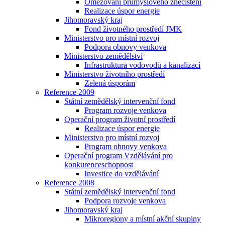
Omezování průmyslového znečištění
Realizace úspor energie
Jihomoravský kraj
Fond životného prostředí JMK
Ministerstvo pro místní rozvoj
Podpora obnovy venkova
Ministerstvo zemědělství
Infrastruktura vodovodů a kanalizací
Ministerstvo životního prostředí
Zelená úsporám
Reference 2009
Státní zemědělský intervenční fond
Program rozvoje venkova
Operační program životní prostředí
Realizace úspor energie
Ministerstvo pro místní rozvoj
Program obnovy venkova
Operační program Vzdělávání pro
konkurenceschopnost
Investice do vzdělávání
Reference 2008
Státní zemědělský intervenční fond
Podpora rozvoje venkova
Jihomoravský kraj
Mikroregiony a místní akční skupiny