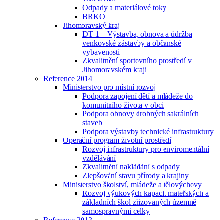
Odpady a materiálové toky
BRKO
Jihomoravský kraj
DT 1 – Výstavba, obnova a údržba
venkovské zástavby a občanské
vybavenosti
Zkvalitnění sportovního prostředí v
Jihomoravském kraji
Reference 2014
Ministerstvo pro místní rozvoj
Podpora zapojení dětí a mládeže do
komunitního života v obci
Podpora obnovy drobných sakrálních
staveb
Podpora výstavby technické infrastruktury
Operační program životní prostředí
Rozvoj infrastruktury pro enviromentální
vzdělávání
Zkvalitnění nakládání s odpady
Zlepšování stavu přírody a krajiny
Ministerstvo školství, mládeže a tělovýchovy
Rozvoj výukových kapacit mateřských a
základních škol zřizovaných územně
samosprávnými celky
Reference 2013