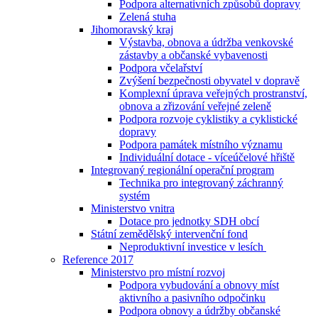
Podpora alternativních způsobů dopravy
Zelená stuha
Jihomoravský kraj
Výstavba, obnova a údržba venkovské
zástavby a občanské vybavenosti
Podpora včelařství
Zvýšení bezpečnosti obyvatel v dopravě
Komplexní úprava veřejných prostranství,
obnova a zřizování veřejné zeleně
Podpora rozvoje cyklistiky a cyklistické
dopravy
Podpora památek místního významu
Individuální dotace - víceúčelové hřiště
Integrovaný regionální operační program
Technika pro integrovaný záchranný
systém
Ministerstvo vnitra
Dotace pro jednotky SDH obcí
Státní zemědělský intervenční fond
Neproduktivní investice v lesích
Reference 2017
Ministerstvo pro místní rozvoj
Podpora vybudování a obnovy míst
aktivního a pasivního odpočinku
Podpora obnovy a údržby občanské