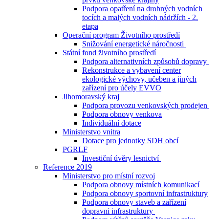
Podpora opatření na drobných vodních
tocích a malých vodních nádržích - 2.
etapa
Operační program Životního prostředí
Snižování energetické náročnosti
Státní fond životního prostředí
Podpora alternativních způsobů dopravy
Rekonstrukce a vybavení center
ekologické výchovy, učeben a jiných
zařízení pro účely EVVO
Jihomoravský kraj
Podpora provozu venkovských prodejen
Podpora obnovy venkova
Individuální dotace
Ministerstvo vnitra
Dotace pro jednotky SDH obcí
PGRLF
Investiční úvěry lesnictví
Reference 2019
Ministerstvo pro místní rozvoj
Podpora obnovy místních komunikací
Podpora obnovy sportovní infrastruktury
Podpora obnovy staveb a zařízení
dopravní infrastruktury