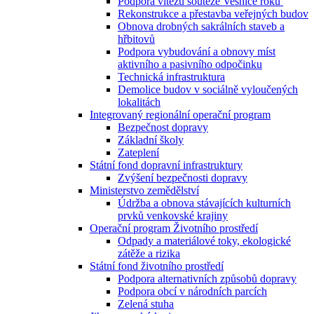
Podpora vítězů soutěže Vesnice roku
Rekonstrukce a přestavba veřejných budov
Obnova drobných sakrálních staveb a
hřbitovů
Podpora vybudování a obnovy míst
aktivního a pasivního odpočinku
Technická infrastruktura
Demolice budov v sociálně vyloučených
lokalitách
Integrovaný regionální operační program
Bezpečnost dopravy
Základní školy
Zateplení
Státní fond dopravní infrastruktury
Zvýšení bezpečnosti dopravy
Ministerstvo zemědělství
Údržba a obnova stávajících kulturních
prvků venkovské krajiny
Operační program Životního prostředí
Odpady a materiálové toky, ekologické
zátěže a rizika
Státní fond životního prostředí
Podpora alternativních způsobů dopravy
Podpora obcí v národních parcích
Zelená stuha