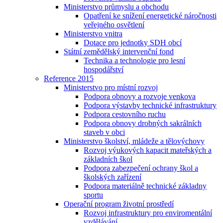
Ministerstvo průmyslu a obchodu
Opatření ke snížení energetické náročnosti
veřejného osvětlení
Ministerstvo vnitra
Dotace pro jednotky SDH obcí
Státní zemědělský intervenční fond
Technika a technologie pro lesní
hospodářství
Reference 2015
Ministerstvo pro místní rozvoj
Podpora obnovy a rozvoje venkova
Podpora výstavby technické infrastruktury
Podpora cestovního ruchu
Podpora obnovy drobných sakrálních
staveb v obci
Ministerstvo školství, mládeže a tělovýchovy
Rozvoj výukových kapacit mateřských a
základních škol
Podpora zabezpečení ochrany škol a
školských zařízení
Podpora materiálně technické základny
sportu
Operační program životní prostředí
Rozvoj infrastruktury pro enviromentální
vzdělávání