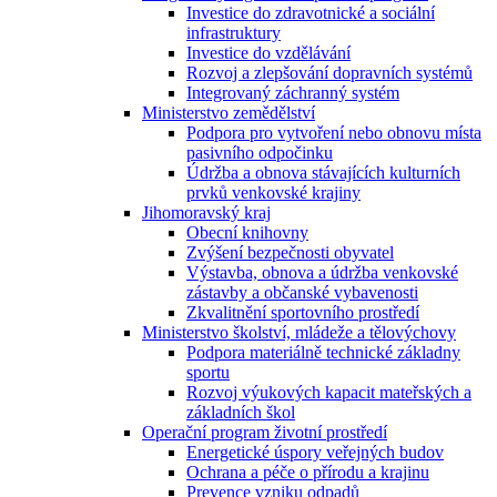
Investice do zdravotnické a sociální
infrastruktury
Investice do vzdělávání
Rozvoj a zlepšování dopravních systémů
Integrovaný záchranný systém
Ministerstvo zemědělství
Podpora pro vytvoření nebo obnovu místa
pasivního odpočinku
Údržba a obnova stávajících kulturních
prvků venkovské krajiny
Jihomoravský kraj
Obecní knihovny
Zvýšení bezpečnosti obyvatel
Výstavba, obnova a údržba venkovské
zástavby a občanské vybavenosti
Zkvalitnění sportovního prostředí
Ministerstvo školství, mládeže a tělovýchovy
Podpora materiálně technické základny
sportu
Rozvoj výukových kapacit mateřských a
základních škol
Operační program životní prostředí
Energetické úspory veřejných budov
Ochrana a péče o přírodu a krajinu
Prevence vzniku odpadů