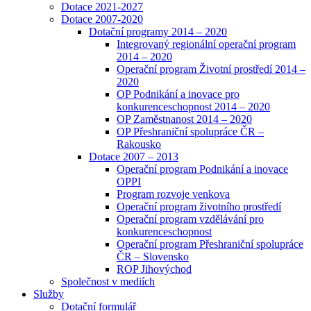
Dotace 2021-2027
Dotace 2007-2020
Dotační programy 2014 – 2020
Integrovaný regionální operační program
2014 – 2020
Operační program Životní prostředí 2014 –
2020
OP Podnikání a inovace pro
konkurenceschopnost 2014 – 2020
OP Zaměstnanost 2014 – 2020
OP Přeshraniční spolupráce ČR –
Rakousko
Dotace 2007 – 2013
Operační program Podnikání a inovace
OPPI
Program rozvoje venkova
Operační program životního prostředí
Operační program vzdělávání pro
konkurenceschopnost
Operační program Přeshraniční spolupráce
ČR – Slovensko
ROP Jihovýchod
Společnost v mediích
Služby
Dotační formulář