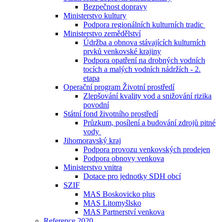
Bezpečnost dopravy
Ministerstvo kultury
Podpora regionálních kulturních tradic
Ministerstvo zemědělství
Údržba a obnova stávajících kulturních
prvků venkovské krajiny
Podpora opatření na drobných vodních
tocích a malých vodních nádržích - 2.
etapa
Operační program Životní prostředí
Zlepšování kvality vod a snižování rizika
povodní
Státní fond životního prostředí
Průzkum, posílení a budování zdrojů pitné
vody
Jihomoravský kraj
Podpora provozu venkovských prodejen
Podpora obnovy venkova
Ministerstvo vnitra
Dotace pro jednotky SDH obcí
SZIF
MAS Boskovicko plus
MAS Litomyšlsko
MAS Partnerství venkova
Reference 2020