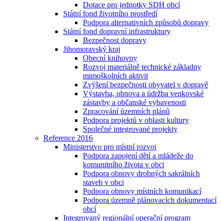
Dotace pro jednotky SDH obcí
Státní fond životního prostředí
Podpora alternativních způsobů dopravy
Státní fond dopravní infrastruktury
Bezpečnost dopravy
Jihomoravský kraj
Obecní knihovny
Rozvoj materiálně technické základny
mimoškolních aktivit
Zvýšení bezpečnosti obyvatel v dopravě
Výstavba, obnova a údržba venkovské
zástavby a občanské vybavenosti
Zpracování územních plánů
Podpora projektů v oblasti kultury
Společné integrované projekty
Reference 2016
Ministerstvo pro místní rozvoj
Podpora zapojení dětí a mládeže do
komunitního života v obci
Podpora obnovy drobných sakrálních
staveb v obci
Podpora obnovy místních komunikací
Podpora územně plánovacích dokumentací
obcí
Integrovaný regionální operační program