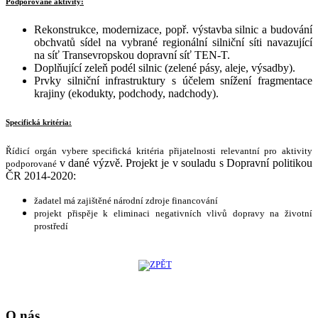
Podporované aktivity:
Rekonstrukce, modernizace, popř. výstavba silnic a budování
obchvatů sídel na vybrané regionální silniční síti navazující
na síť Transevropskou dopravní síť TEN-T.
Doplňující zeleň podél silnic (zelené pásy, aleje, výsadby).
Prvky silniční infrastruktury s účelem snížení fragmentace
krajiny (ekodukty, podchody, nadchody).
Specifická kritéria:
Řídicí orgán vybere specifická kritéria přijatelnosti relevantní pro aktivity
v dané výzvě. Projekt je v souladu s Dopravní politikou
podporované
ČR 2014-2020:
žadatel má zajištěné národní zdroje financování
projekt přispěje k eliminaci negativních vlivů dopravy na životní
prostředí
O nás