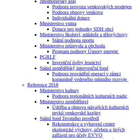
Jihomoravský kraj
Podpora provozu venkovských prodejen
Podpora obnovy venkova
Individuální dotace
Ministerstvo vnitra
Dotace pro jednotky SDH obcí
Ministerstvo školství, mládeže a tělovýchovy
Státní podpora sportu
Ministerstvo průmyslu a obchodu
Program podpory Úspory energie
PGRLF
Investiční úvěry lesnictví
Státní zemědělský intervenční fond
Podpora provádění operací v rámci
komunitně vedeného místního rozvoje
Reference 2018
Ministerstvo kultury
Podpora regionálních kulturních tradic
Ministerstvo zemědělství
Údržba a obnova stávajících kulturních
prvků venkovské krajiny
Státní fond životního prostředí
Rekonstrukce a vybavení center
ekologické výchovy, učeben a jiných
zařízení pro účely EVVO