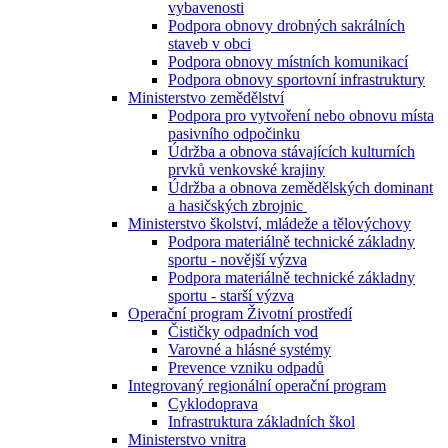
vybavenosti
Podpora obnovy drobných sakrálních
staveb v obci
Podpora obnovy místních komunikací
Podpora obnovy sportovní infrastruktury
Ministerstvo zemědělství
Podpora pro vytvoření nebo obnovu místa
pasivního odpočinku
Údržba a obnova stávajících kulturních
prvků venkovské krajiny
Údržba a obnova zemědělských dominant
a hasičských zbrojnic
Ministerstvo školství, mládeže a tělovýchovy
Podpora materiálně technické základny
sportu - novější výzva
Podpora materiálně technické základny
sportu - starší výzva
Operační program Životní prostředí
Čističky odpadních vod
Varovné a hlásné systémy
Prevence vzniku odpadů
Integrovaný regionální operační program
Cyklodoprava
Infrastruktura základních škol
Ministerstvo vnitra