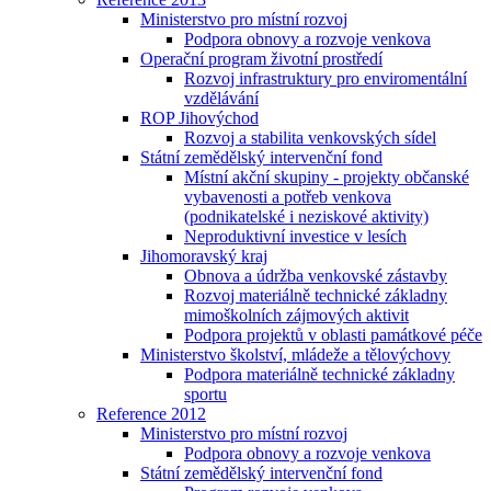
Ministerstvo pro místní rozvoj
Podpora obnovy a rozvoje venkova
Operační program životní prostředí
Rozvoj infrastruktury pro enviromentální
vzdělávání
ROP Jihovýchod
Rozvoj a stabilita venkovských sídel
Státní zemědělský intervenční fond
Místní akční skupiny - projekty občanské
vybavenosti a potřeb venkova
(podnikatelské i neziskové aktivity)
Neproduktivní investice v lesích
Jihomoravský kraj
Obnova a údržba venkovské zástavby
Rozvoj materiálně technické základny
mimoškolních zájmových aktivit
Podpora projektů v oblasti památkové péče
Ministerstvo školství, mládeže a tělovýchovy
Podpora materiálně technické základny
sportu
Reference 2012
Ministerstvo pro místní rozvoj
Podpora obnovy a rozvoje venkova
Státní zemědělský intervenční fond