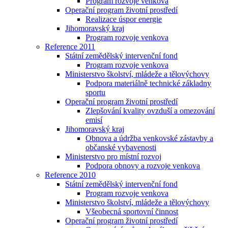
Program rozvoje venkova
Operační program životní prostředí
Realizace úspor energie
Jihomoravský kraj
Program rozvoje venkova
Reference 2011
Státní zemědělský intervenční fond
Program rozvoje venkova
Ministerstvo školství, mládeže a tělovýchovy
Podpora materiálně technické základny
sportu
Operační program životní prostředí
Zlepšování kvality ovzduší a omezování
emisí
Jihomoravský kraj
Obnova a údržba venkovské zástavby a
občanské vybavenosti
Ministerstvo pro místní rozvoj
Podpora obnovy a rozvoje venkova
Reference 2010
Státní zemědělský intervenční fond
Program rozvoje venkova
Ministerstvo školství, mládeže a tělovýchovy
Všeobecná sportovní činnost
Operační program životní prostředí