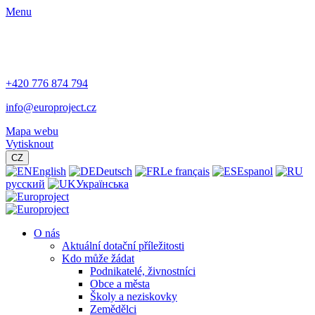
Menu
+420 776 874 794
info@europroject.cz
Mapa webu
Vytisknout
CZ
English
Deutsch
Le français
Espanol
русский
Українська
O nás
Aktuální dotační příležitosti
Kdo může žádat
Podnikatelé, živnostníci
Obce a města
Školy a neziskovky
Zemědělci