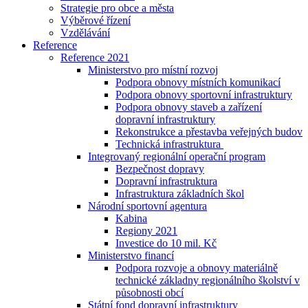
Strategie pro obce a města
Výběrové řízení
Vzdělávání
Reference
Reference 2021
Ministerstvo pro místní rozvoj
Podpora obnovy místních komunikací
Podpora obnovy sportovní infrastruktury
Podpora obnovy staveb a zařízení
dopravní infrastruktury
Rekonstrukce a přestavba veřejných budov
Technická infrastruktura
Integrovaný regionální operační program
Bezpečnost dopravy
Dopravní infrastruktura
Infrastruktura základních škol
Národní sportovní agentura
Kabina
Regiony 2021
Investice do 10 mil. Kč
Ministerstvo financí
Podpora rozvoje a obnovy materiálně
technické základny regionálního školství v
působnosti obcí
Státní fond dopravní infrastruktury