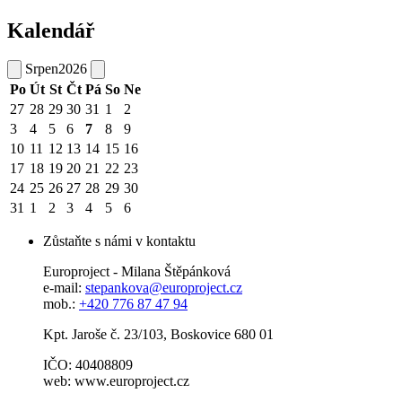
Kalendář
Srpen
2026
Po
Út
St
Čt
Pá
So
Ne
27
28
29
30
31
1
2
3
4
5
6
7
8
9
10
11
12
13
14
15
16
17
18
19
20
21
22
23
24
25
26
27
28
29
30
31
1
2
3
4
5
6
Zůstaňte s námi v kontaktu
Europroject - Milana Štěpánková
e-mail:
stepankova@europroject.cz
mob.:
+420 776 87 47 94
Kpt. Jaroše č. 23/103, Boskovice 680 01
IČO: 40408809
web: www.europroject.cz