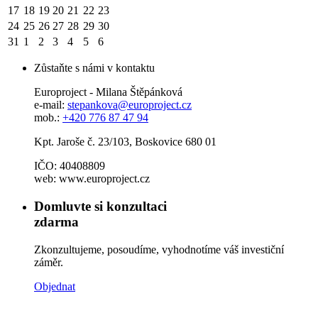
17
18
19
20
21
22
23
24
25
26
27
28
29
30
31
1
2
3
4
5
6
Zůstaňte s námi v kontaktu
Europroject - Milana Štěpánková
e-mail:
stepankova@europroject.cz
mob.:
+420 776 87 47 94
Kpt. Jaroše č. 23/103, Boskovice 680 01
IČO: 40408809
web: www.europroject.cz
Domluvte si konzultaci
zdarma
Zkonzultujeme, posoudíme, vyhodnotíme váš investiční
záměr.
Objednat