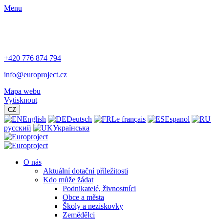
Menu
+420 776 874 794
info@europroject.cz
Mapa webu
Vytisknout
CZ
English
Deutsch
Le français
Espanol
русский
Українська
O nás
Aktuální dotační příležitosti
Kdo může žádat
Podnikatelé, živnostníci
Obce a města
Školy a neziskovky
Zemědělci