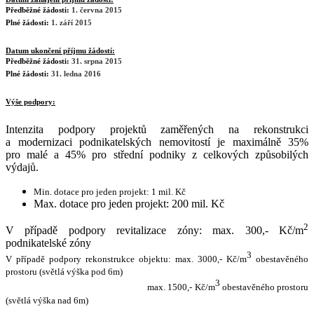
Předběžné žádosti:
1. června 2015
Plné žádosti:
1. září 2015
Datum ukončení příjmu žádostí:
Předběžné žádosti:
31. srpna 2015
Plné žádosti:
31. ledna 2016
Výše podpory:
Intenzita podpory projektů zaměřených na rekonstrukci
a modernizaci podnikatelských nemovitostí je maximálně 35%
pro malé a 45% pro střední podniky z celkových způsobilých
výdajů.
Min. dotace pro jeden projekt: 1 mil. Kč
Max. dotace pro jeden projekt: 200 mil. Kč
2
V případě podpory revitalizace zóny: max. 300,- Kč/m
podnikatelské zóny
3
V případě podpory rekonstrukce objektu: max. 3000,- Kč/m
obestavěného
prostoru (světlá výška pod 6m)
3
max. 1500,- Kč/m
obestavěného prostoru
(světlá výška nad 6m)