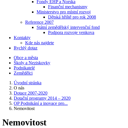
Fondy EHP a Norska
Finanční mechanismy
Ministerstvo pro místní rozvoj
Dětská hřiště pro rok 2008
Reference 2007
Státní zemědělský intervenční fond
Podpora rozvoje venkova
Kontakty
Kde nás najdete
Rychlý dotaz
Obce a města
Školy a Neziskovky
Podnikatelé
Zemědělci
Úvodní stránka
O nás
Dotace 2007-2020
Dotační programy 2014 – 2020
OP Podnikání a inovace pro...
Nemovitost
Nemovitost