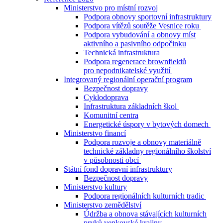
Ministerstvo pro místní rozvoj
Podpora obnovy sportovní infrastruktury
Podpora vítězů soutěže Vesnice roku
Podpora vybudování a obnovy míst
aktivního a pasivního odpočinku
Technická infrastruktura
Podpora regenerace brownfieldů
pro nepodnikatelské využití
Integrovaný regionální operační program
Bezpečnost dopravy
Cyklodoprava
Infrastruktura základních škol
Komunitní centra
Energetické úspory v bytových domech
Ministerstvo financí
Podpora rozvoje a obnovy materiálně
technické základny regionálního školství
v působnosti obcí
Státní fond dopravní infrastruktury
Bezpečnost dopravy
Ministerstvo kultury
Podpora regionálních kulturních tradic
Ministerstvo zemědělství
Údržba a obnova stávajících kulturních
prvků venkovské krajiny