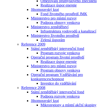
Omezování průmyslového znečištění
Realizace úspor energie
Jihomoravský kraj
Fond životného prostředí JMK
Ministerstvo pro místní rozvoj
Podpora obnovy venkova
Ministerstvo zemědělství
Infrastruktura vodovodů a kanalizací
Ministerstvo životního prostředí
Zelená úsporám
Reference 2009
Státní zemědělský intervenční fond
Program rozvoje venkova
Operační program životní prostředí
Realizace úspor energie
Ministerstvo pro místní rozvoj
Program obnovy venkova
Operační program Vzdělávání pro
konkurenceschopnost
Investice do vzdělávání
Reference 2008
Státní zemědělský intervenční fond
Podpora rozvoje venkova
Jihomoravský kraj
Mikroregiony a místní akční skupiny