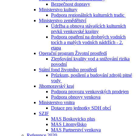
Bezpečnost dopravy
Ministerstvo kultury
Podpora regionálních kulturních tradic
Ministerstvo zemědělství
Údržba a obnova stávajících kulturních
prvků venkovské krajiny
Podpora opatření na drobných vodních
tocích a malých vodních nádržích - 2.
etapa
Operační program Životní prostředí
Zlepšování kvality vod a snižování rizika
povodní
Státní fond životního prostředí
Průzkum, posílení a budování zdrojů pitné
vody
Jihomoravský kraj
Podpora provozu venkovských prodejen
Podpora obnovy venkova
Ministerstvo vnitra
Dotace pro jednotky SDH obcí
SZIF
MAS Boskovicko plus
MAS Litomyšlsko
MAS Partnerství venkova
Reference 2020