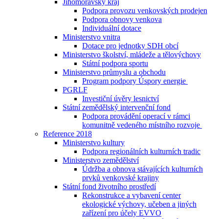
Jihomoravský kraj
Podpora provozu venkovských prodejen
Podpora obnovy venkova
Individuální dotace
Ministerstvo vnitra
Dotace pro jednotky SDH obcí
Ministerstvo školství, mládeže a tělovýchovy
Státní podpora sportu
Ministerstvo průmyslu a obchodu
Program podpory Úspory energie
PGRLF
Investiční úvěry lesnictví
Státní zemědělský intervenční fond
Podpora provádění operací v rámci
komunitně vedeného místního rozvoje
Reference 2018
Ministerstvo kultury
Podpora regionálních kulturních tradic
Ministerstvo zemědělství
Údržba a obnova stávajících kulturních
prvků venkovské krajiny
Státní fond životního prostředí
Rekonstrukce a vybavení center
ekologické výchovy, učeben a jiných
zařízení pro účely EVVO