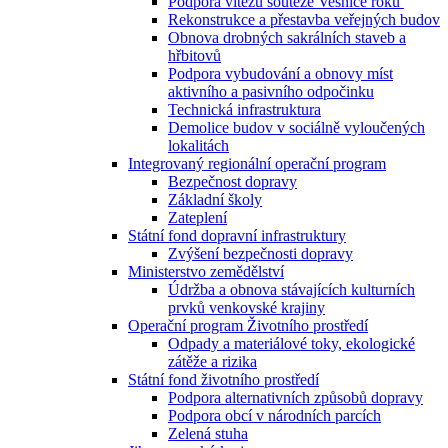
Podpora vítězů soutěže Vesnice roku
Rekonstrukce a přestavba veřejných budov
Obnova drobných sakrálních staveb a
hřbitovů
Podpora vybudování a obnovy míst
aktivního a pasivního odpočinku
Technická infrastruktura
Demolice budov v sociálně vyloučených
lokalitách
Integrovaný regionální operační program
Bezpečnost dopravy
Základní školy
Zateplení
Státní fond dopravní infrastruktury
Zvýšení bezpečnosti dopravy
Ministerstvo zemědělství
Údržba a obnova stávajících kulturních
prvků venkovské krajiny
Operační program Životního prostředí
Odpady a materiálové toky, ekologické
zátěže a rizika
Státní fond životního prostředí
Podpora alternativních způsobů dopravy
Podpora obcí v národních parcích
Zelená stuha