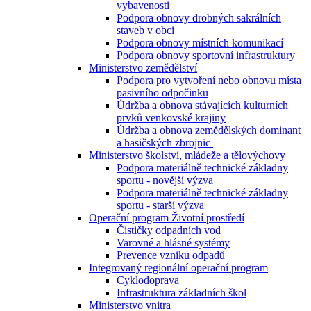
vybavenosti
Podpora obnovy drobných sakrálních
staveb v obci
Podpora obnovy místních komunikací
Podpora obnovy sportovní infrastruktury
Ministerstvo zemědělství
Podpora pro vytvoření nebo obnovu místa
pasivního odpočinku
Údržba a obnova stávajících kulturních
prvků venkovské krajiny
Údržba a obnova zemědělských dominant
a hasičských zbrojnic
Ministerstvo školství, mládeže a tělovýchovy
Podpora materiálně technické základny
sportu - novější výzva
Podpora materiálně technické základny
sportu - starší výzva
Operační program Životní prostředí
Čističky odpadních vod
Varovné a hlásné systémy
Prevence vzniku odpadů
Integrovaný regionální operační program
Cyklodoprava
Infrastruktura základních škol
Ministerstvo vnitra