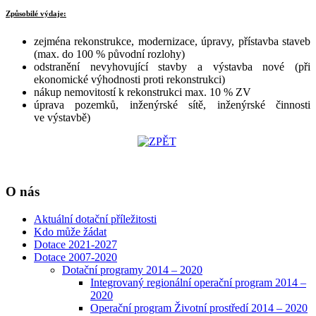
Způsobilé výdaje:
zejména rekonstrukce, modernizace, úpravy, přístavba staveb
(max. do 100 % původní rozlohy)
odstranění nevyhovující stavby a výstavba nové (při
ekonomické výhodnosti proti rekonstrukci)
nákup nemovitostí k rekonstrukci max. 10 % ZV
úprava pozemků, inženýrské sítě, inženýrské činnosti
ve výstavbě)
O nás
Aktuální dotační příležitosti
Kdo může žádat
Dotace 2021-2027
Dotace 2007-2020
Dotační programy 2014 – 2020
Integrovaný regionální operační program 2014 –
2020
Operační program Životní prostředí 2014 – 2020