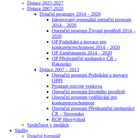
Dotace 2021-2027
Dotace 2007-2020
Dotační programy 2014 – 2020
Integrovaný regionální operační program
2014 – 2020
Operační program Životní prostředí 2014 –
2020
OP Podnikání a inovace pro
konkurenceschopnost 2014 – 2020
OP Zaměstnanost 2014 – 2020
OP Přeshraniční spolupráce ČR –
Rakousko
Dotace 2007 – 2013
Operační program Podnikání a inovace
OPPI
Program rozvoje venkova
Operační program životního prostředí
Operační program vzdělávání pro
konkurenceschopnost
Operační program Přeshraniční spolupráce
ČR – Slovensko
ROP Jihovýchod
Společnost v mediích
Služby
Dotační formulář