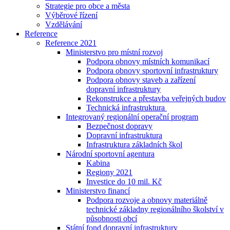
Strategie pro obce a města
Výběrové řízení
Vzdělávání
Reference
Reference 2021
Ministerstvo pro místní rozvoj
Podpora obnovy místních komunikací
Podpora obnovy sportovní infrastruktury
Podpora obnovy staveb a zařízení
dopravní infrastruktury
Rekonstrukce a přestavba veřejných budov
Technická infrastruktura
Integrovaný regionální operační program
Bezpečnost dopravy
Dopravní infrastruktura
Infrastruktura základních škol
Národní sportovní agentura
Kabina
Regiony 2021
Investice do 10 mil. Kč
Ministerstvo financí
Podpora rozvoje a obnovy materiálně
technické základny regionálního školství v
působnosti obcí
Státní fond dopravní infrastruktury