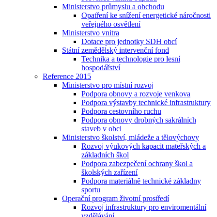
Ministerstvo průmyslu a obchodu
Opatření ke snížení energetické náročnosti
veřejného osvětlení
Ministerstvo vnitra
Dotace pro jednotky SDH obcí
Státní zemědělský intervenční fond
Technika a technologie pro lesní
hospodářství
Reference 2015
Ministerstvo pro místní rozvoj
Podpora obnovy a rozvoje venkova
Podpora výstavby technické infrastruktury
Podpora cestovního ruchu
Podpora obnovy drobných sakrálních
staveb v obci
Ministerstvo školství, mládeže a tělovýchovy
Rozvoj výukových kapacit mateřských a
základních škol
Podpora zabezpečení ochrany škol a
školských zařízení
Podpora materiálně technické základny
sportu
Operační program životní prostředí
Rozvoj infrastruktury pro enviromentální
vzdělávání