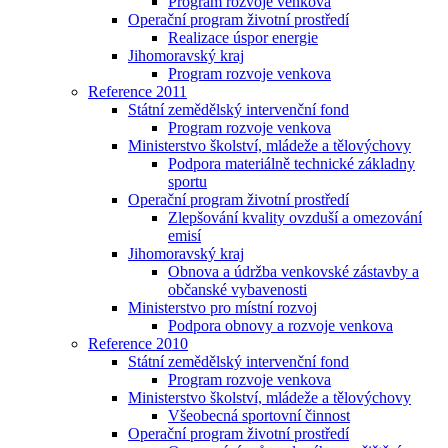
Program rozvoje venkova
Operační program životní prostředí
Realizace úspor energie
Jihomoravský kraj
Program rozvoje venkova
Reference 2011
Státní zemědělský intervenční fond
Program rozvoje venkova
Ministerstvo školství, mládeže a tělovýchovy
Podpora materiálně technické základny
sportu
Operační program životní prostředí
Zlepšování kvality ovzduší a omezování
emisí
Jihomoravský kraj
Obnova a údržba venkovské zástavby a
občanské vybavenosti
Ministerstvo pro místní rozvoj
Podpora obnovy a rozvoje venkova
Reference 2010
Státní zemědělský intervenční fond
Program rozvoje venkova
Ministerstvo školství, mládeže a tělovýchovy
Všeobecná sportovní činnost
Operační program životní prostředí