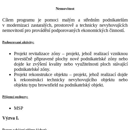
Nemovitost
Cílem programu je pomoci malým a středním podnikatelům
v modernizaci zastaralých, prostorově a technicky nevyhovujících
nemovitostí pro provádění podporovaných ekonomických činností.
Podporované aktivity:
Projekt revitalizace zóny – projekt, jehož realizací vzniknou
investičně připravené plochy nové podnikatelské zóny nebo
dojde ke zvýšení kvality nebo využitelnosti ploch stávající
podnikatelské zóny.
Projekt rekonstrukce objektu – projekt, jehož realizací dojde
k rekonstrukci technicky nevyhovujícího objektu nebo
objektu typu brownfield na podnikatelský objekt.
Příjemci podpory:
MSP
Výzva I.
Datum zahájení příjmu žádostí: