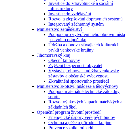
Investice do zdravotnické a sociální
infrastruktury
Investice do vzdělávání
Rozvoj a zlepšování dopravních systémů
Integrovaný záchranný systém
Ministerstvo zemědělství
Podpora pro vytvoření nebo obnovu místa
pasivního odpočinku
Údržba a obnova stávajících kulturních
prvků venkovské krajiny
Jihomoravský kraj
Obecní knihovny
Zvýšení bezpečnosti obyvatel
Výstavba, obnova a údržba venkovské
zástavby a občanské vybavenosti
Zkvalitnění sportovního prostředí
Ministerstvo školství, mládeže a tělovýchovy
Podpora materiálně technické základny
sportu
Rozvoj výukových kapacit mateřských a
základních škol
Operační program životní prostředí
Energetické úspory veřejných budov
Ochrana a péče o přírodu a krajinu
Prevence vzniku odpadů