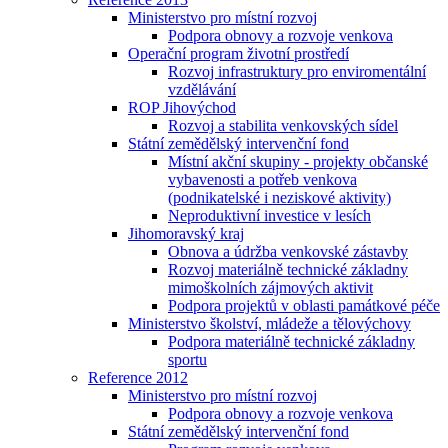
Ministerstvo pro místní rozvoj
Podpora obnovy a rozvoje venkova
Operační program životní prostředí
Rozvoj infrastruktury pro enviromentální
vzdělávání
ROP Jihovýchod
Rozvoj a stabilita venkovských sídel
Státní zemědělský intervenční fond
Místní akční skupiny - projekty občanské
vybavenosti a potřeb venkova
(podnikatelské i neziskové aktivity)
Neproduktivní investice v lesích
Jihomoravský kraj
Obnova a údržba venkovské zástavby
Rozvoj materiálně technické základny
mimoškolních zájmových aktivit
Podpora projektů v oblasti památkové péče
Ministerstvo školství, mládeže a tělovýchovy
Podpora materiálně technické základny
sportu
Reference 2012
Ministerstvo pro místní rozvoj
Podpora obnovy a rozvoje venkova
Státní zemědělský intervenční fond