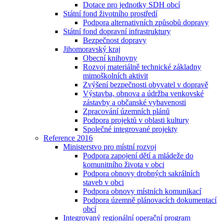
Dotace pro jednotky SDH obcí
Státní fond životního prostředí
Podpora alternativních způsobů dopravy
Státní fond dopravní infrastruktury
Bezpečnost dopravy
Jihomoravský kraj
Obecní knihovny
Rozvoj materiálně technické základny
mimoškolních aktivit
Zvýšení bezpečnosti obyvatel v dopravě
Výstavba, obnova a údržba venkovské
zástavby a občanské vybavenosti
Zpracování územních plánů
Podpora projektů v oblasti kultury
Společné integrované projekty
Reference 2016
Ministerstvo pro místní rozvoj
Podpora zapojení dětí a mládeže do
komunitního života v obci
Podpora obnovy drobných sakrálních
staveb v obci
Podpora obnovy místních komunikací
Podpora územně plánovacích dokumentací
obcí
Integrovaný regionální operační program