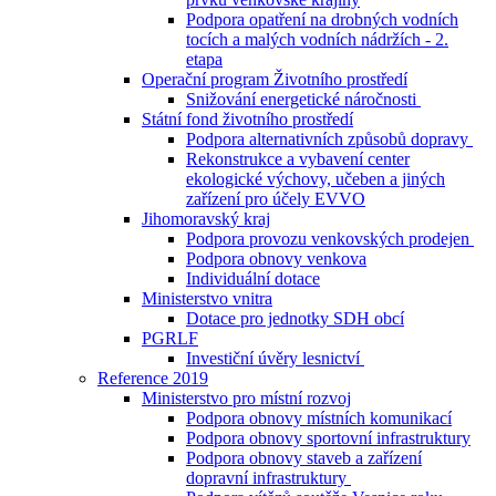
Podpora opatření na drobných vodních
tocích a malých vodních nádržích - 2.
etapa
Operační program Životního prostředí
Snižování energetické náročnosti
Státní fond životního prostředí
Podpora alternativních způsobů dopravy
Rekonstrukce a vybavení center
ekologické výchovy, učeben a jiných
zařízení pro účely EVVO
Jihomoravský kraj
Podpora provozu venkovských prodejen
Podpora obnovy venkova
Individuální dotace
Ministerstvo vnitra
Dotace pro jednotky SDH obcí
PGRLF
Investiční úvěry lesnictví
Reference 2019
Ministerstvo pro místní rozvoj
Podpora obnovy místních komunikací
Podpora obnovy sportovní infrastruktury
Podpora obnovy staveb a zařízení
dopravní infrastruktury