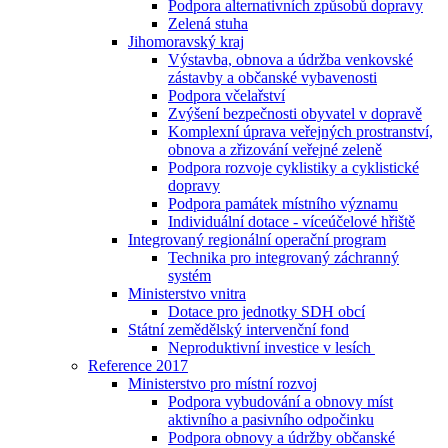
Podpora alternativních způsobů dopravy
Zelená stuha
Jihomoravský kraj
Výstavba, obnova a údržba venkovské
zástavby a občanské vybavenosti
Podpora včelařství
Zvýšení bezpečnosti obyvatel v dopravě
Komplexní úprava veřejných prostranství,
obnova a zřizování veřejné zeleně
Podpora rozvoje cyklistiky a cyklistické
dopravy
Podpora památek místního významu
Individuální dotace - víceúčelové hřiště
Integrovaný regionální operační program
Technika pro integrovaný záchranný
systém
Ministerstvo vnitra
Dotace pro jednotky SDH obcí
Státní zemědělský intervenční fond
Neproduktivní investice v lesích
Reference 2017
Ministerstvo pro místní rozvoj
Podpora vybudování a obnovy míst
aktivního a pasivního odpočinku
Podpora obnovy a údržby občanské