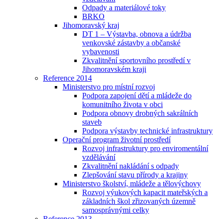
Odpady a materiálové toky
BRKO
Jihomoravský kraj
DT 1 – Výstavba, obnova a údržba
venkovské zástavby a občanské
vybavenosti
Zkvalitnění sportovního prostředí v
Jihomoravském kraji
Reference 2014
Ministerstvo pro místní rozvoj
Podpora zapojení dětí a mládeže do
komunitního života v obci
Podpora obnovy drobných sakrálních
staveb
Podpora výstavby technické infrastruktury
Operační program životní prostředí
Rozvoj infrastruktury pro enviromentální
vzdělávání
Zkvalitnění nakládání s odpady
Zlepšování stavu přírody a krajiny
Ministerstvo školství, mládeže a tělovýchovy
Rozvoj výukových kapacit mateřských a
základních škol zřizovaných územně
samosprávnými celky
Reference 2013