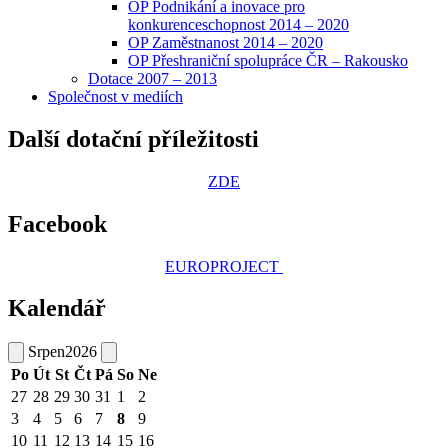
OP Podnikání a inovace pro
konkurenceschopnost 2014 – 2020
OP Zaměstnanost 2014 – 2020
OP Přeshraniční spolupráce ČR – Rakousko
Dotace 2007 – 2013
Společnost v mediích
Další dotační příležitosti
ZDE
Facebook
EUROPROJECT
Kalendář
Srpen
2026
Po
Út
St
Čt
Pá
So
Ne
27
28
29
30
31
1
2
3
4
5
6
7
8
9
10
11
12
13
14
15
16