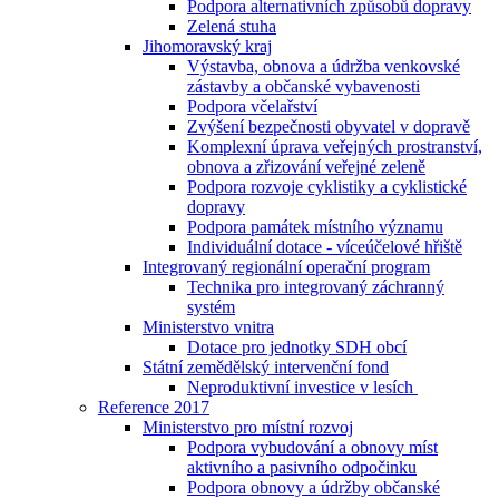
Podpora alternativních způsobů dopravy
Zelená stuha
Jihomoravský kraj
Výstavba, obnova a údržba venkovské
zástavby a občanské vybavenosti
Podpora včelařství
Zvýšení bezpečnosti obyvatel v dopravě
Komplexní úprava veřejných prostranství,
obnova a zřizování veřejné zeleně
Podpora rozvoje cyklistiky a cyklistické
dopravy
Podpora památek místního významu
Individuální dotace - víceúčelové hřiště
Integrovaný regionální operační program
Technika pro integrovaný záchranný
systém
Ministerstvo vnitra
Dotace pro jednotky SDH obcí
Státní zemědělský intervenční fond
Neproduktivní investice v lesích
Reference 2017
Ministerstvo pro místní rozvoj
Podpora vybudování a obnovy míst
aktivního a pasivního odpočinku
Podpora obnovy a údržby občanské