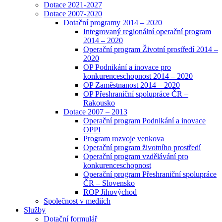
Dotace 2021-2027
Dotace 2007-2020
Dotační programy 2014 – 2020
Integrovaný regionální operační program
2014 – 2020
Operační program Životní prostředí 2014 –
2020
OP Podnikání a inovace pro
konkurenceschopnost 2014 – 2020
OP Zaměstnanost 2014 – 2020
OP Přeshraniční spolupráce ČR –
Rakousko
Dotace 2007 – 2013
Operační program Podnikání a inovace
OPPI
Program rozvoje venkova
Operační program životního prostředí
Operační program vzdělávání pro
konkurenceschopnost
Operační program Přeshraniční spolupráce
ČR – Slovensko
ROP Jihovýchod
Společnost v mediích
Služby
Dotační formulář