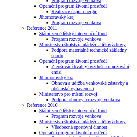
Program rozvoje venkova
Operační program životní prostředí
Realizace úspor energie
Jihomoravský kraj
Program rozvoje venkova
Reference 2011
Státní zemědělský intervenční fond
Program rozvoje venkova
Ministerstvo školství, mládeže a tělovýchovy
Podpora materiálně technické základny
sportu
Operační program životní prostředí
Zlepšování kvality ovzduší a omezování
emisí
Jihomoravský kraj
Obnova a údržba venkovské zástavby a
občanské vybavenosti
Ministerstvo pro místní rozvoj
Podpora obnovy a rozvoje venkova
Reference 2010
Státní zemědělský intervenční fond
Program rozvoje venkova
Ministerstvo školství, mládeže a tělovýchovy
Všeobecná sportovní činnost
Operační program životní prostředí