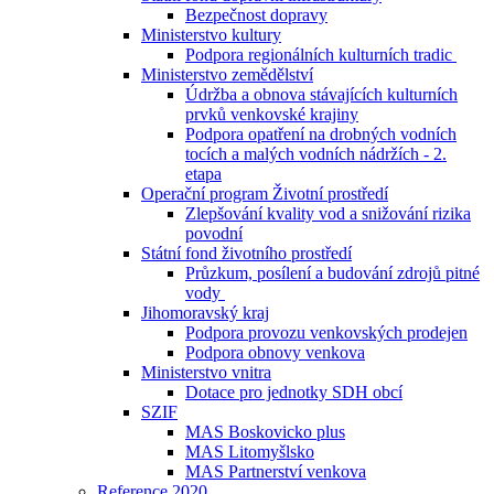
Bezpečnost dopravy
Ministerstvo kultury
Podpora regionálních kulturních tradic
Ministerstvo zemědělství
Údržba a obnova stávajících kulturních
prvků venkovské krajiny
Podpora opatření na drobných vodních
tocích a malých vodních nádržích - 2.
etapa
Operační program Životní prostředí
Zlepšování kvality vod a snižování rizika
povodní
Státní fond životního prostředí
Průzkum, posílení a budování zdrojů pitné
vody
Jihomoravský kraj
Podpora provozu venkovských prodejen
Podpora obnovy venkova
Ministerstvo vnitra
Dotace pro jednotky SDH obcí
SZIF
MAS Boskovicko plus
MAS Litomyšlsko
MAS Partnerství venkova
Reference 2020