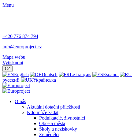
Menu
+420 776 874 794
info@europroject.cz
Mapa webu
Vytisknout
CZ
English
Deutsch
Le français
Espanol
русский
Українська
O nás
Aktuální dotační příležitosti
Kdo může žádat
Podnikatelé, živnostníci
Obce a města
Školy a neziskovky
Zemědělci