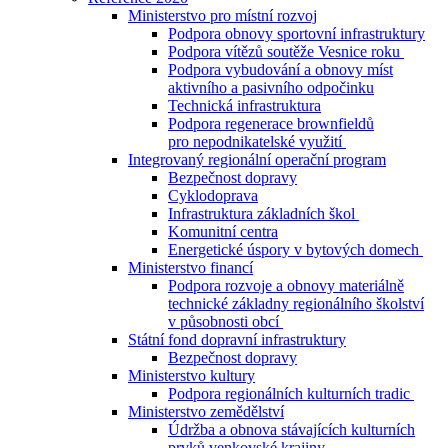
Ministerstvo pro místní rozvoj
Podpora obnovy sportovní infrastruktury
Podpora vítězů soutěže Vesnice roku
Podpora vybudování a obnovy míst
aktivního a pasivního odpočinku
Technická infrastruktura
Podpora regenerace brownfieldů
pro nepodnikatelské využití
Integrovaný regionální operační program
Bezpečnost dopravy
Cyklodoprava
Infrastruktura základních škol
Komunitní centra
Energetické úspory v bytových domech
Ministerstvo financí
Podpora rozvoje a obnovy materiálně
technické základny regionálního školství
v působnosti obcí
Státní fond dopravní infrastruktury
Bezpečnost dopravy
Ministerstvo kultury
Podpora regionálních kulturních tradic
Ministerstvo zemědělství
Údržba a obnova stávajících kulturních
prvků venkovské krajiny