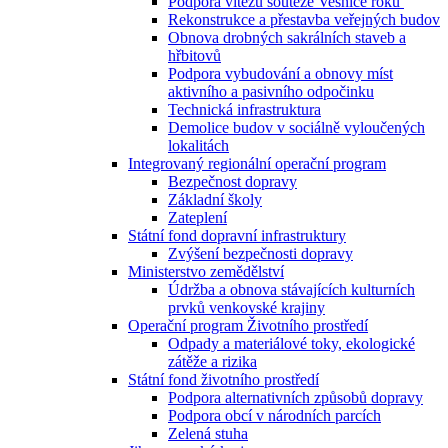
Podpora vítězů soutěže Vesnice roku
Rekonstrukce a přestavba veřejných budov
Obnova drobných sakrálních staveb a
hřbitovů
Podpora vybudování a obnovy míst
aktivního a pasivního odpočinku
Technická infrastruktura
Demolice budov v sociálně vyloučených
lokalitách
Integrovaný regionální operační program
Bezpečnost dopravy
Základní školy
Zateplení
Státní fond dopravní infrastruktury
Zvýšení bezpečnosti dopravy
Ministerstvo zemědělství
Údržba a obnova stávajících kulturních
prvků venkovské krajiny
Operační program Životního prostředí
Odpady a materiálové toky, ekologické
zátěže a rizika
Státní fond životního prostředí
Podpora alternativních způsobů dopravy
Podpora obcí v národních parcích
Zelená stuha