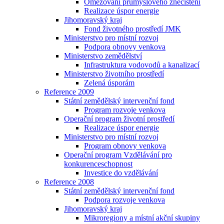
Omezování průmyslového znečištění
Realizace úspor energie
Jihomoravský kraj
Fond životného prostředí JMK
Ministerstvo pro místní rozvoj
Podpora obnovy venkova
Ministerstvo zemědělství
Infrastruktura vodovodů a kanalizací
Ministerstvo životního prostředí
Zelená úsporám
Reference 2009
Státní zemědělský intervenční fond
Program rozvoje venkova
Operační program životní prostředí
Realizace úspor energie
Ministerstvo pro místní rozvoj
Program obnovy venkova
Operační program Vzdělávání pro
konkurenceschopnost
Investice do vzdělávání
Reference 2008
Státní zemědělský intervenční fond
Podpora rozvoje venkova
Jihomoravský kraj
Mikroregiony a místní akční skupiny