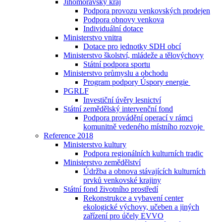
Jihomoravský kraj
Podpora provozu venkovských prodejen
Podpora obnovy venkova
Individuální dotace
Ministerstvo vnitra
Dotace pro jednotky SDH obcí
Ministerstvo školství, mládeže a tělovýchovy
Státní podpora sportu
Ministerstvo průmyslu a obchodu
Program podpory Úspory energie
PGRLF
Investiční úvěry lesnictví
Státní zemědělský intervenční fond
Podpora provádění operací v rámci
komunitně vedeného místního rozvoje
Reference 2018
Ministerstvo kultury
Podpora regionálních kulturních tradic
Ministerstvo zemědělství
Údržba a obnova stávajících kulturních
prvků venkovské krajiny
Státní fond životního prostředí
Rekonstrukce a vybavení center
ekologické výchovy, učeben a jiných
zařízení pro účely EVVO