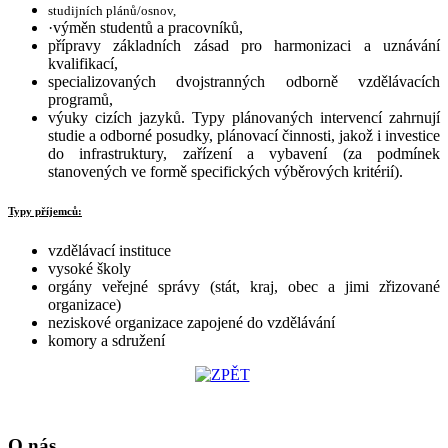
studijních plánů/osnov,
·výměn studentů a pracovníků,
přípravy základních zásad pro harmonizaci a uznávání
kvalifikací,
specializovaných dvojstranných odborně vzdělávacích
programů,
výuky cizích jazyků. Typy plánovaných intervencí zahrnují
studie a odborné posudky, plánovací činnosti, jakož i investice
do infrastruktury, zařízení a vybavení (za podmínek
stanovených ve formě specifických výběrových kritérií).
Typy příjemců:
vzdělávací instituce
vysoké školy
orgány veřejné správy (stát, kraj, obec a jimi zřizované
organizace)
neziskové organizace zapojené do vzdělávání
komory a sdružení
O nás