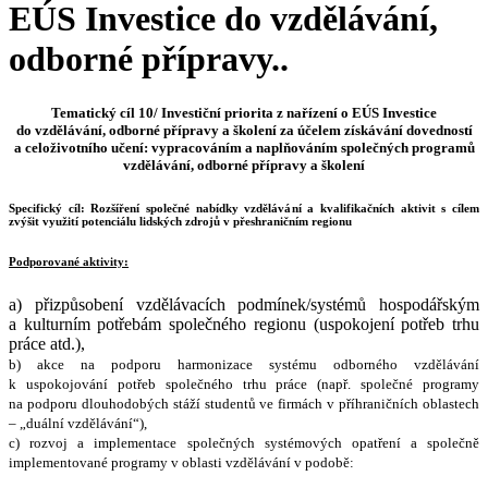
EÚS Investice do vzdělávání,
odborné přípravy..
Tematický cíl 10/ Investiční priorita z nařízení o EÚS Investice
do vzdělávání, odborné přípravy a školení za účelem získávání dovedností
a celoživotního učení: vypracováním a naplňováním společných programů
vzdělávání, odborné přípravy a školení
Specifický cíl: Rozšíření společné nabídky vzdělávání a kvalifikačních aktivit s cílem
zvýšit využití potenciálu lidských zdrojů v přeshraničním regionu
Podporované aktivity:
a) přizpůsobení vzdělávacích podmínek/systémů hospodářským
a kulturním potřebám společného regionu (uspokojení potřeb trhu
práce atd.),
b) akce na podporu harmonizace systému odborného vzdělávání
k uspokojování potřeb společného trhu práce (např. společné programy
na podporu dlouhodobých stáží studentů ve firmách v příhraničních oblastech
– „duální vzdělávání“),
c) rozvoj a implementace společných systémových opatření a společně
implementované programy v oblasti vzdělávání v podobě: