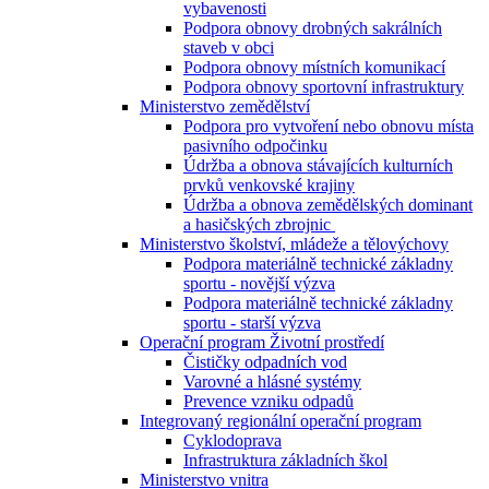
vybavenosti
Podpora obnovy drobných sakrálních
staveb v obci
Podpora obnovy místních komunikací
Podpora obnovy sportovní infrastruktury
Ministerstvo zemědělství
Podpora pro vytvoření nebo obnovu místa
pasivního odpočinku
Údržba a obnova stávajících kulturních
prvků venkovské krajiny
Údržba a obnova zemědělských dominant
a hasičských zbrojnic
Ministerstvo školství, mládeže a tělovýchovy
Podpora materiálně technické základny
sportu - novější výzva
Podpora materiálně technické základny
sportu - starší výzva
Operační program Životní prostředí
Čističky odpadních vod
Varovné a hlásné systémy
Prevence vzniku odpadů
Integrovaný regionální operační program
Cyklodoprava
Infrastruktura základních škol
Ministerstvo vnitra