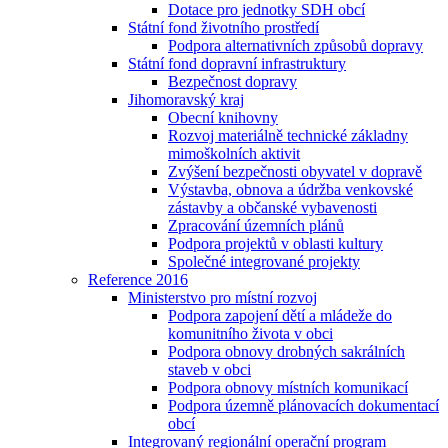
Dotace pro jednotky SDH obcí
Státní fond životního prostředí
Podpora alternativních způsobů dopravy
Státní fond dopravní infrastruktury
Bezpečnost dopravy
Jihomoravský kraj
Obecní knihovny
Rozvoj materiálně technické základny
mimoškolních aktivit
Zvýšení bezpečnosti obyvatel v dopravě
Výstavba, obnova a údržba venkovské
zástavby a občanské vybavenosti
Zpracování územních plánů
Podpora projektů v oblasti kultury
Společné integrované projekty
Reference 2016
Ministerstvo pro místní rozvoj
Podpora zapojení dětí a mládeže do
komunitního života v obci
Podpora obnovy drobných sakrálních
staveb v obci
Podpora obnovy místních komunikací
Podpora územně plánovacích dokumentací
obcí
Integrovaný regionální operační program