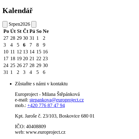
Kalendář
Srpen
2026
Po
Út
St
Čt
Pá
So
Ne
27
28
29
30
31
1
2
3
4
5
6
7
8
9
10
11
12
13
14
15
16
17
18
19
20
21
22
23
24
25
26
27
28
29
30
31
1
2
3
4
5
6
Zůstaňte s námi v kontaktu
Europroject - Milana Štěpánková
e-mail:
stepankova@europroject.cz
mob.:
+420 776 87 47 94
Kpt. Jaroše č. 23/103, Boskovice 680 01
IČO: 40408809
web: www.europroject.cz