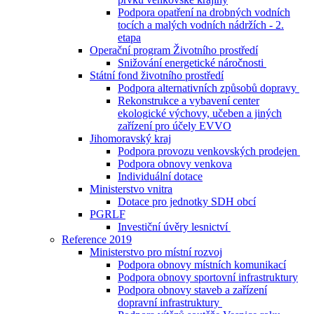
Podpora opatření na drobných vodních
tocích a malých vodních nádržích - 2.
etapa
Operační program Životního prostředí
Snižování energetické náročnosti
Státní fond životního prostředí
Podpora alternativních způsobů dopravy
Rekonstrukce a vybavení center
ekologické výchovy, učeben a jiných
zařízení pro účely EVVO
Jihomoravský kraj
Podpora provozu venkovských prodejen
Podpora obnovy venkova
Individuální dotace
Ministerstvo vnitra
Dotace pro jednotky SDH obcí
PGRLF
Investiční úvěry lesnictví
Reference 2019
Ministerstvo pro místní rozvoj
Podpora obnovy místních komunikací
Podpora obnovy sportovní infrastruktury
Podpora obnovy staveb a zařízení
dopravní infrastruktury