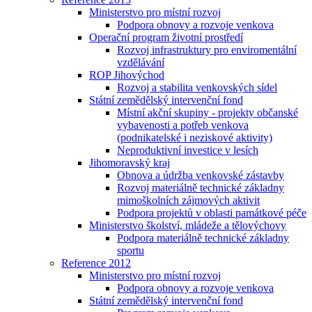
Ministerstvo pro místní rozvoj
Podpora obnovy a rozvoje venkova
Operační program životní prostředí
Rozvoj infrastruktury pro enviromentální
vzdělávání
ROP Jihovýchod
Rozvoj a stabilita venkovských sídel
Státní zemědělský intervenční fond
Místní akční skupiny - projekty občanské
vybavenosti a potřeb venkova
(podnikatelské i neziskové aktivity)
Neproduktivní investice v lesích
Jihomoravský kraj
Obnova a údržba venkovské zástavby
Rozvoj materiálně technické základny
mimoškolních zájmových aktivit
Podpora projektů v oblasti památkové péče
Ministerstvo školství, mládeže a tělovýchovy
Podpora materiálně technické základny
sportu
Reference 2012
Ministerstvo pro místní rozvoj
Podpora obnovy a rozvoje venkova
Státní zemědělský intervenční fond