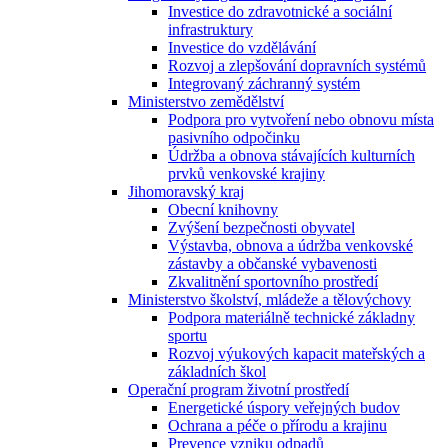
Investice do zdravotnické a sociální
infrastruktury
Investice do vzdělávání
Rozvoj a zlepšování dopravních systémů
Integrovaný záchranný systém
Ministerstvo zemědělství
Podpora pro vytvoření nebo obnovu místa
pasivního odpočinku
Údržba a obnova stávajících kulturních
prvků venkovské krajiny
Jihomoravský kraj
Obecní knihovny
Zvýšení bezpečnosti obyvatel
Výstavba, obnova a údržba venkovské
zástavby a občanské vybavenosti
Zkvalitnění sportovního prostředí
Ministerstvo školství, mládeže a tělovýchovy
Podpora materiálně technické základny
sportu
Rozvoj výukových kapacit mateřských a
základních škol
Operační program životní prostředí
Energetické úspory veřejných budov
Ochrana a péče o přírodu a krajinu
Prevence vzniku odpadů