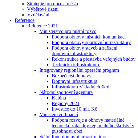
Strategie pro obce a města
Výběrové řízení
Vzdělávání
Reference
Reference 2021
Ministerstvo pro místní rozvoj
Podpora obnovy místních komunikací
Podpora obnovy sportovní infrastruktury
Podpora obnovy staveb a zařízení
dopravní infrastruktury
Rekonstrukce a přestavba veřejných budov
Technická infrastruktura
Integrovaný regionální operační program
Bezpečnost dopravy
Dopravní infrastruktura
Infrastruktura základních škol
Národní sportovní agentura
Kabina
Regiony 2021
Investice do 10 mil. Kč
Ministerstvo financí
Podpora rozvoje a obnovy materiálně
technické základny regionálního školství v
působnosti obcí
Státní fond dopravní infrastruktury