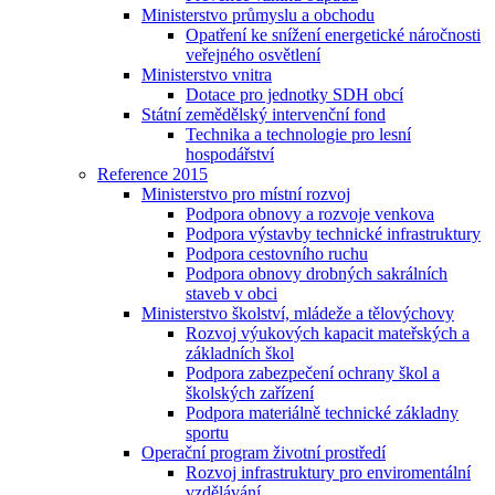
Ministerstvo průmyslu a obchodu
Opatření ke snížení energetické náročnosti
veřejného osvětlení
Ministerstvo vnitra
Dotace pro jednotky SDH obcí
Státní zemědělský intervenční fond
Technika a technologie pro lesní
hospodářství
Reference 2015
Ministerstvo pro místní rozvoj
Podpora obnovy a rozvoje venkova
Podpora výstavby technické infrastruktury
Podpora cestovního ruchu
Podpora obnovy drobných sakrálních
staveb v obci
Ministerstvo školství, mládeže a tělovýchovy
Rozvoj výukových kapacit mateřských a
základních škol
Podpora zabezpečení ochrany škol a
školských zařízení
Podpora materiálně technické základny
sportu
Operační program životní prostředí
Rozvoj infrastruktury pro enviromentální
vzdělávání