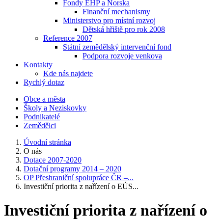
Fondy EHP a Norska
Finanční mechanismy
Ministerstvo pro místní rozvoj
Dětská hřiště pro rok 2008
Reference 2007
Státní zemědělský intervenční fond
Podpora rozvoje venkova
Kontakty
Kde nás najdete
Rychlý dotaz
Obce a města
Školy a Neziskovky
Podnikatelé
Zemědělci
Úvodní stránka
O nás
Dotace 2007-2020
Dotační programy 2014 – 2020
OP Přeshraniční spolupráce ČR –...
Investiční priorita z nařízení o EÚS...
Investiční priorita z nařízení o