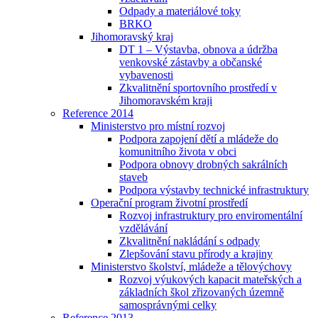
Odpady a materiálové toky
BRKO
Jihomoravský kraj
DT 1 – Výstavba, obnova a údržba
venkovské zástavby a občanské
vybavenosti
Zkvalitnění sportovního prostředí v
Jihomoravském kraji
Reference 2014
Ministerstvo pro místní rozvoj
Podpora zapojení dětí a mládeže do
komunitního života v obci
Podpora obnovy drobných sakrálních
staveb
Podpora výstavby technické infrastruktury
Operační program životní prostředí
Rozvoj infrastruktury pro enviromentální
vzdělávání
Zkvalitnění nakládání s odpady
Zlepšování stavu přírody a krajiny
Ministerstvo školství, mládeže a tělovýchovy
Rozvoj výukových kapacit mateřských a
základních škol zřizovaných územně
samosprávnými celky
Reference 2013