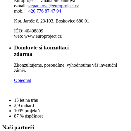
Europroject - Milana Štěpánková
e-mail:
stepankova@europroject.cz
mob.:
+420 776 87 47 94
Kpt. Jaroše č. 23/103, Boskovice 680 01
IČO: 40408809
web: www.europroject.cz
Domluvte si konzultaci
zdarma
Zkonzultujeme, posoudíme, vyhodnotíme váš investiční
záměr.
Objednat
15
let na trhu
2,9
miliard
1095
projektů
87 %
úspěšnost
Naši partneři