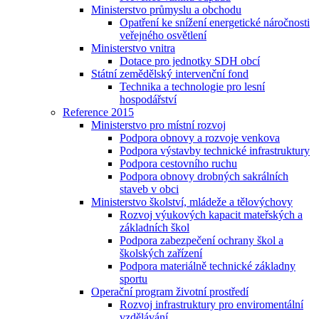
Ministerstvo průmyslu a obchodu
Opatření ke snížení energetické náročnosti
veřejného osvětlení
Ministerstvo vnitra
Dotace pro jednotky SDH obcí
Státní zemědělský intervenční fond
Technika a technologie pro lesní
hospodářství
Reference 2015
Ministerstvo pro místní rozvoj
Podpora obnovy a rozvoje venkova
Podpora výstavby technické infrastruktury
Podpora cestovního ruchu
Podpora obnovy drobných sakrálních
staveb v obci
Ministerstvo školství, mládeže a tělovýchovy
Rozvoj výukových kapacit mateřských a
základních škol
Podpora zabezpečení ochrany škol a
školských zařízení
Podpora materiálně technické základny
sportu
Operační program životní prostředí
Rozvoj infrastruktury pro enviromentální
vzdělávání