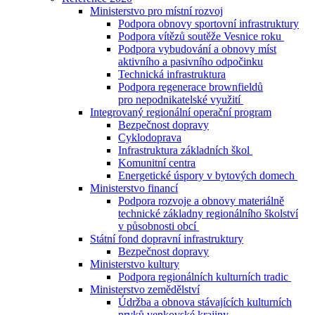
Ministerstvo pro místní rozvoj
Podpora obnovy sportovní infrastruktury
Podpora vítězů soutěže Vesnice roku
Podpora vybudování a obnovy míst
aktivního a pasivního odpočinku
Technická infrastruktura
Podpora regenerace brownfieldů
pro nepodnikatelské využití
Integrovaný regionální operační program
Bezpečnost dopravy
Cyklodoprava
Infrastruktura základních škol
Komunitní centra
Energetické úspory v bytových domech
Ministerstvo financí
Podpora rozvoje a obnovy materiálně
technické základny regionálního školství
v působnosti obcí
Státní fond dopravní infrastruktury
Bezpečnost dopravy
Ministerstvo kultury
Podpora regionálních kulturních tradic
Ministerstvo zemědělství
Údržba a obnova stávajících kulturních
prvků venkovské krajiny