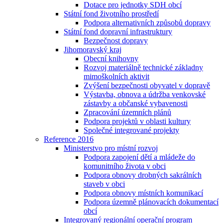
Dotace pro jednotky SDH obcí
Státní fond životního prostředí
Podpora alternativních způsobů dopravy
Státní fond dopravní infrastruktury
Bezpečnost dopravy
Jihomoravský kraj
Obecní knihovny
Rozvoj materiálně technické základny
mimoškolních aktivit
Zvýšení bezpečnosti obyvatel v dopravě
Výstavba, obnova a údržba venkovské
zástavby a občanské vybavenosti
Zpracování územních plánů
Podpora projektů v oblasti kultury
Společné integrované projekty
Reference 2016
Ministerstvo pro místní rozvoj
Podpora zapojení dětí a mládeže do
komunitního života v obci
Podpora obnovy drobných sakrálních
staveb v obci
Podpora obnovy místních komunikací
Podpora územně plánovacích dokumentací
obcí
Integrovaný regionální operační program