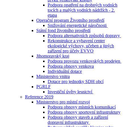
Podpora opatření na drobných vodních
tocích a malých vodních nádržích - 2.
etapa
Operační program Životního prostředí
Snižování energetické náročnosti
Státní fond životního prostředí
Podpora alternativních způsobů dopravy
Rekonstrukce a vybavení center
ekologické výchovy, učeben a jiných
zařízení pro účely EVVO
Jihomoravský kraj
Podpora provozu venkovských prodejen
Podpora obnovy venkova
Individuální dotace
Ministerstvo vnitra
Dotace pro jednotky SDH obcí
PGRLF
Investiční úvěry lesnictví
Reference 2019
Ministerstvo pro místní rozvoj
Podpora obnovy místních komunikací
Podpora obnovy sportovní infrastruktury
Podpora obnovy staveb a zařízení
dopravní infrastruktury