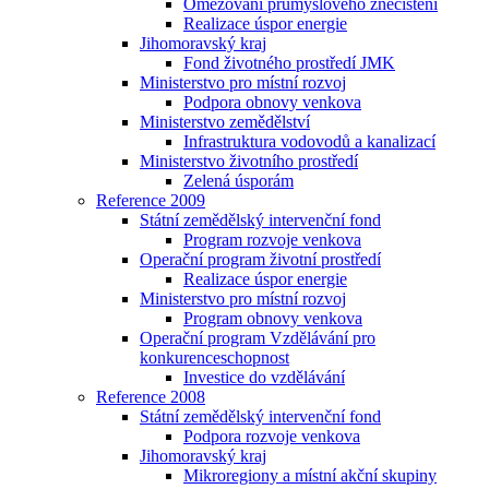
Omezování průmyslového znečištění
Realizace úspor energie
Jihomoravský kraj
Fond životného prostředí JMK
Ministerstvo pro místní rozvoj
Podpora obnovy venkova
Ministerstvo zemědělství
Infrastruktura vodovodů a kanalizací
Ministerstvo životního prostředí
Zelená úsporám
Reference 2009
Státní zemědělský intervenční fond
Program rozvoje venkova
Operační program životní prostředí
Realizace úspor energie
Ministerstvo pro místní rozvoj
Program obnovy venkova
Operační program Vzdělávání pro
konkurenceschopnost
Investice do vzdělávání
Reference 2008
Státní zemědělský intervenční fond
Podpora rozvoje venkova
Jihomoravský kraj
Mikroregiony a místní akční skupiny