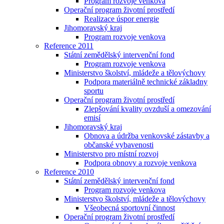
Program rozvoje venkova
Operační program životní prostředí
Realizace úspor energie
Jihomoravský kraj
Program rozvoje venkova
Reference 2011
Státní zemědělský intervenční fond
Program rozvoje venkova
Ministerstvo školství, mládeže a tělovýchovy
Podpora materiálně technické základny
sportu
Operační program životní prostředí
Zlepšování kvality ovzduší a omezování
emisí
Jihomoravský kraj
Obnova a údržba venkovské zástavby a
občanské vybavenosti
Ministerstvo pro místní rozvoj
Podpora obnovy a rozvoje venkova
Reference 2010
Státní zemědělský intervenční fond
Program rozvoje venkova
Ministerstvo školství, mládeže a tělovýchovy
Všeobecná sportovní činnost
Operační program životní prostředí