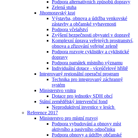
Podpora alternativních způsobů dopravy
Zelená stuha
Jihomoravský kraj
Výstavba, obnova a údržba venkovské
zástavby a občanské vybavenosti
Podpora včelařství
Zvýšení bezpečnosti obyvatel v dopravě
Komplexní úprava veřejných prostranství,
obnova a zřizování veřejné zeleně
Podpora rozvoje cyklistiky a cyklistické
dopravy
Podpora památek místního významu
Individuální dotace - víceúčelové hřiště
Integrovaný regionální operační program
Technika pro integrovaný záchranný
systém
Ministerstvo vnitra
Dotace pro jednotky SDH obcí
Státní zemědělský intervenční fond
Neproduktivní investice v lesích
Reference 2017
Ministerstvo pro místní rozvoj
Podpora vybudování a obnovy míst
aktivního a pasivního odpočinku
Podpora obnovy a údržby občanské