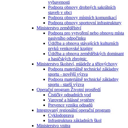
vybavenosti
Podpora obnovy drobných sakrálních
staveb v obci
Podpora obnovy místních komunikací
Podpora obnovy sportovní infrastruktury
Ministerstvo zemědělství
Podpora pro vytvoření nebo obnovu místa
pasivního odpočinku
Údržba a obnova stávajících kulturních
prvků venkovské krajiny
Údržba a obnova zemědělských dominant
a hasičských zbrojnic
Ministerstvo školství, mládeže a tělovýchovy
Podpora materiálně technické základny
sportu - novější výzva
Podpora materiálně technické základny
sportu - starší výzva
Operační program Životní prostředí
Čističky odpadních vod
Varovné a hlásné systémy
Prevence vzniku odpadů
Integrovaný regionální operační program
Cyklodoprava
Infrastruktura základních škol
Ministerstvo vnitra