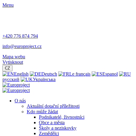
Menu
+420 776 874 794
info@europroject.cz
Mapa webu
Vytisknout
CZ
English
Deutsch
Le français
Espanol
русский
Українська
O nás
Aktuální dotační příležitosti
Kdo může žádat
Podnikatelé, živnostníci
Obce a města
Školy a neziskovky
Zemědělci