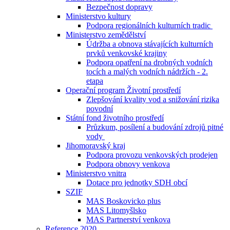
Bezpečnost dopravy
Ministerstvo kultury
Podpora regionálních kulturních tradic
Ministerstvo zemědělství
Údržba a obnova stávajících kulturních
prvků venkovské krajiny
Podpora opatření na drobných vodních
tocích a malých vodních nádržích - 2.
etapa
Operační program Životní prostředí
Zlepšování kvality vod a snižování rizika
povodní
Státní fond životního prostředí
Průzkum, posílení a budování zdrojů pitné
vody
Jihomoravský kraj
Podpora provozu venkovských prodejen
Podpora obnovy venkova
Ministerstvo vnitra
Dotace pro jednotky SDH obcí
SZIF
MAS Boskovicko plus
MAS Litomyšlsko
MAS Partnerství venkova
Reference 2020