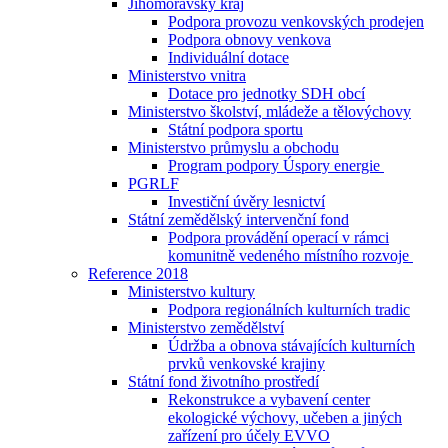
Jihomoravský kraj
Podpora provozu venkovských prodejen
Podpora obnovy venkova
Individuální dotace
Ministerstvo vnitra
Dotace pro jednotky SDH obcí
Ministerstvo školství, mládeže a tělovýchovy
Státní podpora sportu
Ministerstvo průmyslu a obchodu
Program podpory Úspory energie
PGRLF
Investiční úvěry lesnictví
Státní zemědělský intervenční fond
Podpora provádění operací v rámci
komunitně vedeného místního rozvoje
Reference 2018
Ministerstvo kultury
Podpora regionálních kulturních tradic
Ministerstvo zemědělství
Údržba a obnova stávajících kulturních
prvků venkovské krajiny
Státní fond životního prostředí
Rekonstrukce a vybavení center
ekologické výchovy, učeben a jiných
zařízení pro účely EVVO