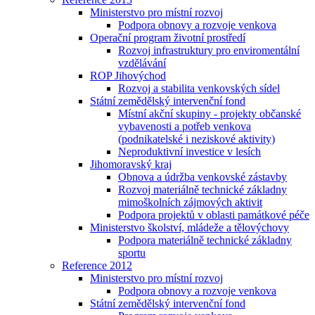
Ministerstvo pro místní rozvoj
Podpora obnovy a rozvoje venkova
Operační program životní prostředí
Rozvoj infrastruktury pro enviromentální
vzdělávání
ROP Jihovýchod
Rozvoj a stabilita venkovských sídel
Státní zemědělský intervenční fond
Místní akční skupiny - projekty občanské
vybavenosti a potřeb venkova
(podnikatelské i neziskové aktivity)
Neproduktivní investice v lesích
Jihomoravský kraj
Obnova a údržba venkovské zástavby
Rozvoj materiálně technické základny
mimoškolních zájmových aktivit
Podpora projektů v oblasti památkové péče
Ministerstvo školství, mládeže a tělovýchovy
Podpora materiálně technické základny
sportu
Reference 2012
Ministerstvo pro místní rozvoj
Podpora obnovy a rozvoje venkova
Státní zemědělský intervenční fond