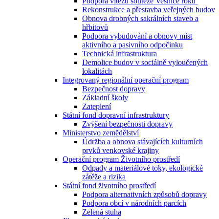
Podpora vítězů soutěže Vesnice roku
Rekonstrukce a přestavba veřejných budov
Obnova drobných sakrálních staveb a
hřbitovů
Podpora vybudování a obnovy míst
aktivního a pasivního odpočinku
Technická infrastruktura
Demolice budov v sociálně vyloučených
lokalitách
Integrovaný regionální operační program
Bezpečnost dopravy
Základní školy
Zateplení
Státní fond dopravní infrastruktury
Zvýšení bezpečnosti dopravy
Ministerstvo zemědělství
Údržba a obnova stávajících kulturních
prvků venkovské krajiny
Operační program Životního prostředí
Odpady a materiálové toky, ekologické
zátěže a rizika
Státní fond životního prostředí
Podpora alternativních způsobů dopravy
Podpora obcí v národních parcích
Zelená stuha