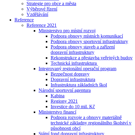
Strategie pro obce a města
Výběrové řízení
Vzdělávání
Reference
Reference 2021
Ministerstvo pro místní rozvoj
Podpora obnovy místních komunikací
Podpora obnovy sportovní infrastruktury
Podpora obnovy staveb a zařízení
dopravní infrastruktury
Rekonstrukce a přestavba veřejných budov
Technická infrastruktura
Integrovaný regionální operační program
Bezpečnost dopravy
Dopravní infrastruktura
Infrastruktura základních škol
Národní sportovní agentura
Kabina
Regiony 2021
Investice do 10 mil. Kč
Ministerstvo financí
Podpora rozvoje a obnovy materiálně
technické základny regionálního školství v
působnosti obcí
Státní fond dopravní infrastruktury