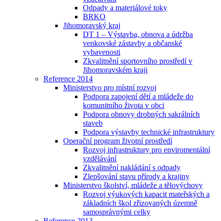
Odpady a materiálové toky
BRKO
Jihomoravský kraj
DT 1 – Výstavba, obnova a údržba
venkovské zástavby a občanské
vybavenosti
Zkvalitnění sportovního prostředí v
Jihomoravském kraji
Reference 2014
Ministerstvo pro místní rozvoj
Podpora zapojení dětí a mládeže do
komunitního života v obci
Podpora obnovy drobných sakrálních
staveb
Podpora výstavby technické infrastruktury
Operační program životní prostředí
Rozvoj infrastruktury pro enviromentální
vzdělávání
Zkvalitnění nakládání s odpady
Zlepšování stavu přírody a krajiny
Ministerstvo školství, mládeže a tělovýchovy
Rozvoj výukových kapacit mateřských a
základních škol zřizovaných územně
samosprávnými celky
Reference 2013