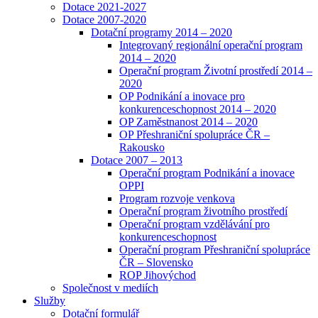
Dotace 2021-2027
Dotace 2007-2020
Dotační programy 2014 – 2020
Integrovaný regionální operační program
2014 – 2020
Operační program Životní prostředí 2014 –
2020
OP Podnikání a inovace pro
konkurenceschopnost 2014 – 2020
OP Zaměstnanost 2014 – 2020
OP Přeshraniční spolupráce ČR –
Rakousko
Dotace 2007 – 2013
Operační program Podnikání a inovace
OPPI
Program rozvoje venkova
Operační program životního prostředí
Operační program vzdělávání pro
konkurenceschopnost
Operační program Přeshraniční spolupráce
ČR – Slovensko
ROP Jihovýchod
Společnost v mediích
Služby
Dotační formulář