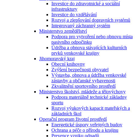
Investice do zdravotnické a sociální
infrastruktury
Investice do vzdělávání
Rozvoj a zlepšování dopravních systémů
Integrovaný záchranný systém
Ministerstvo zemědělství
Podpora pro vytvoření nebo obnovu místa
pasivního odpočinku
Údržba a obnova stávajících kulturních
prvků venkovské krajiny
Jihomoravský kraj
Obecní knihovny
Zvýšení bezpečnosti obyvatel
Výstavba, obnova a údržba venkovské
zástavby a občanské vybavenosti
Zkvalitnění sportovního prostředí
Ministerstvo školství, mládeže a tělovýchovy
Podpora materiálně technické základny
sportu
Rozvoj výukových kapacit mateřských a
základních škol
Operační program životní prostředí
Energetické úspory veřejných budov
Ochrana a péče o přírodu a krajinu
Prevence vzniku odpadů