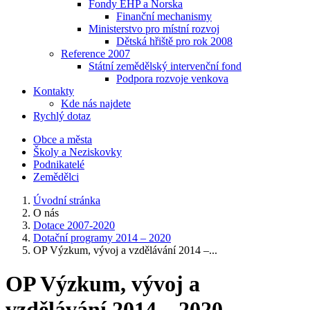
Fondy EHP a Norska
Finanční mechanismy
Ministerstvo pro místní rozvoj
Dětská hřiště pro rok 2008
Reference 2007
Státní zemědělský intervenční fond
Podpora rozvoje venkova
Kontakty
Kde nás najdete
Rychlý dotaz
Obce a města
Školy a Neziskovky
Podnikatelé
Zemědělci
Úvodní stránka
O nás
Dotace 2007-2020
Dotační programy 2014 – 2020
OP Výzkum, vývoj a vzdělávání 2014 –...
OP Výzkum, vývoj a
vzdělávání 2014 – 2020