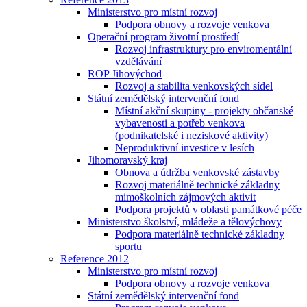
Ministerstvo pro místní rozvoj
Podpora obnovy a rozvoje venkova
Operační program životní prostředí
Rozvoj infrastruktury pro enviromentální
vzdělávání
ROP Jihovýchod
Rozvoj a stabilita venkovských sídel
Státní zemědělský intervenční fond
Místní akční skupiny - projekty občanské
vybavenosti a potřeb venkova
(podnikatelské i neziskové aktivity)
Neproduktivní investice v lesích
Jihomoravský kraj
Obnova a údržba venkovské zástavby
Rozvoj materiálně technické základny
mimoškolních zájmových aktivit
Podpora projektů v oblasti památkové péče
Ministerstvo školství, mládeže a tělovýchovy
Podpora materiálně technické základny
sportu
Reference 2012
Ministerstvo pro místní rozvoj
Podpora obnovy a rozvoje venkova
Státní zemědělský intervenční fond