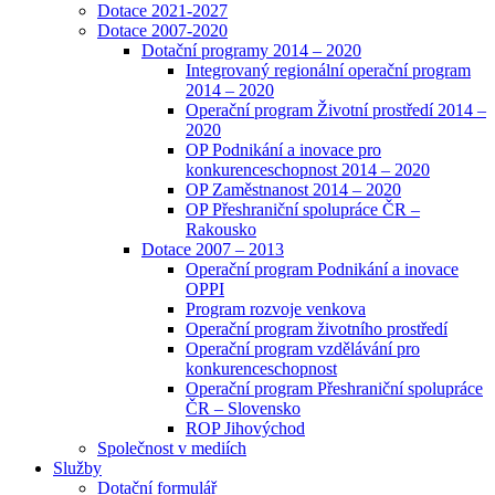
Dotace 2021-2027
Dotace 2007-2020
Dotační programy 2014 – 2020
Integrovaný regionální operační program
2014 – 2020
Operační program Životní prostředí 2014 –
2020
OP Podnikání a inovace pro
konkurenceschopnost 2014 – 2020
OP Zaměstnanost 2014 – 2020
OP Přeshraniční spolupráce ČR –
Rakousko
Dotace 2007 – 2013
Operační program Podnikání a inovace
OPPI
Program rozvoje venkova
Operační program životního prostředí
Operační program vzdělávání pro
konkurenceschopnost
Operační program Přeshraniční spolupráce
ČR – Slovensko
ROP Jihovýchod
Společnost v mediích
Služby
Dotační formulář