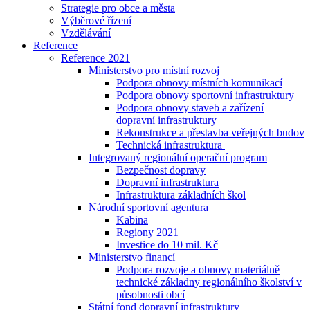
Strategie pro obce a města
Výběrové řízení
Vzdělávání
Reference
Reference 2021
Ministerstvo pro místní rozvoj
Podpora obnovy místních komunikací
Podpora obnovy sportovní infrastruktury
Podpora obnovy staveb a zařízení
dopravní infrastruktury
Rekonstrukce a přestavba veřejných budov
Technická infrastruktura
Integrovaný regionální operační program
Bezpečnost dopravy
Dopravní infrastruktura
Infrastruktura základních škol
Národní sportovní agentura
Kabina
Regiony 2021
Investice do 10 mil. Kč
Ministerstvo financí
Podpora rozvoje a obnovy materiálně
technické základny regionálního školství v
působnosti obcí
Státní fond dopravní infrastruktury