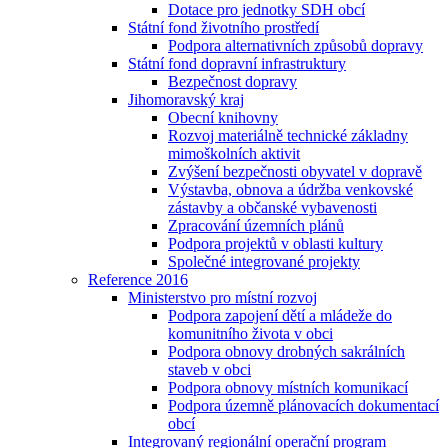
Dotace pro jednotky SDH obcí
Státní fond životního prostředí
Podpora alternativních způsobů dopravy
Státní fond dopravní infrastruktury
Bezpečnost dopravy
Jihomoravský kraj
Obecní knihovny
Rozvoj materiálně technické základny
mimoškolních aktivit
Zvýšení bezpečnosti obyvatel v dopravě
Výstavba, obnova a údržba venkovské
zástavby a občanské vybavenosti
Zpracování územních plánů
Podpora projektů v oblasti kultury
Společné integrované projekty
Reference 2016
Ministerstvo pro místní rozvoj
Podpora zapojení dětí a mládeže do
komunitního života v obci
Podpora obnovy drobných sakrálních
staveb v obci
Podpora obnovy místních komunikací
Podpora územně plánovacích dokumentací
obcí
Integrovaný regionální operační program