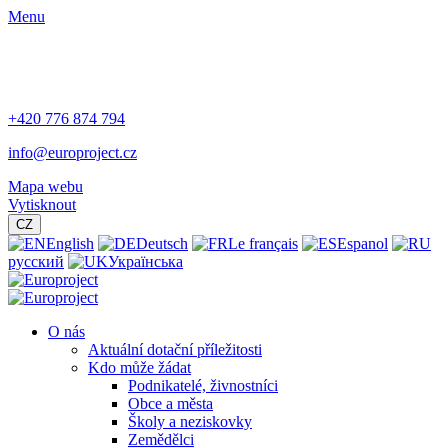
Menu
+420 776 874 794
info@europroject.cz
Mapa webu
Vytisknout
CZ
English
Deutsch
Le français
Espanol
русский
Українська
O nás
Aktuální dotační příležitosti
Kdo může žádat
Podnikatelé, živnostníci
Obce a města
Školy a neziskovky
Zemědělci