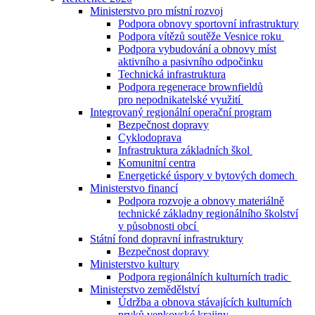
Ministerstvo pro místní rozvoj
Podpora obnovy sportovní infrastruktury
Podpora vítězů soutěže Vesnice roku
Podpora vybudování a obnovy míst
aktivního a pasivního odpočinku
Technická infrastruktura
Podpora regenerace brownfieldů
pro nepodnikatelské využití
Integrovaný regionální operační program
Bezpečnost dopravy
Cyklodoprava
Infrastruktura základních škol
Komunitní centra
Energetické úspory v bytových domech
Ministerstvo financí
Podpora rozvoje a obnovy materiálně
technické základny regionálního školství
v působnosti obcí
Státní fond dopravní infrastruktury
Bezpečnost dopravy
Ministerstvo kultury
Podpora regionálních kulturních tradic
Ministerstvo zemědělství
Údržba a obnova stávajících kulturních
prvků venkovské krajiny