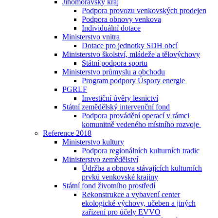
Jihomoravský kraj
Podpora provozu venkovských prodejen
Podpora obnovy venkova
Individuální dotace
Ministerstvo vnitra
Dotace pro jednotky SDH obcí
Ministerstvo školství, mládeže a tělovýchovy
Státní podpora sportu
Ministerstvo průmyslu a obchodu
Program podpory Úspory energie
PGRLF
Investiční úvěry lesnictví
Státní zemědělský intervenční fond
Podpora provádění operací v rámci
komunitně vedeného místního rozvoje
Reference 2018
Ministerstvo kultury
Podpora regionálních kulturních tradic
Ministerstvo zemědělství
Údržba a obnova stávajících kulturních
prvků venkovské krajiny
Státní fond životního prostředí
Rekonstrukce a vybavení center
ekologické výchovy, učeben a jiných
zařízení pro účely EVVO