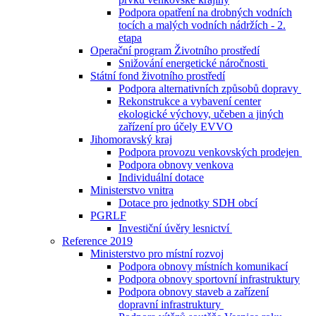
Podpora opatření na drobných vodních
tocích a malých vodních nádržích - 2.
etapa
Operační program Životního prostředí
Snižování energetické náročnosti
Státní fond životního prostředí
Podpora alternativních způsobů dopravy
Rekonstrukce a vybavení center
ekologické výchovy, učeben a jiných
zařízení pro účely EVVO
Jihomoravský kraj
Podpora provozu venkovských prodejen
Podpora obnovy venkova
Individuální dotace
Ministerstvo vnitra
Dotace pro jednotky SDH obcí
PGRLF
Investiční úvěry lesnictví
Reference 2019
Ministerstvo pro místní rozvoj
Podpora obnovy místních komunikací
Podpora obnovy sportovní infrastruktury
Podpora obnovy staveb a zařízení
dopravní infrastruktury