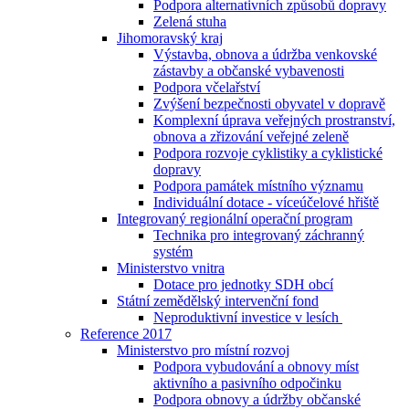
Podpora alternativních způsobů dopravy
Zelená stuha
Jihomoravský kraj
Výstavba, obnova a údržba venkovské
zástavby a občanské vybavenosti
Podpora včelařství
Zvýšení bezpečnosti obyvatel v dopravě
Komplexní úprava veřejných prostranství,
obnova a zřizování veřejné zeleně
Podpora rozvoje cyklistiky a cyklistické
dopravy
Podpora památek místního významu
Individuální dotace - víceúčelové hřiště
Integrovaný regionální operační program
Technika pro integrovaný záchranný
systém
Ministerstvo vnitra
Dotace pro jednotky SDH obcí
Státní zemědělský intervenční fond
Neproduktivní investice v lesích
Reference 2017
Ministerstvo pro místní rozvoj
Podpora vybudování a obnovy míst
aktivního a pasivního odpočinku
Podpora obnovy a údržby občanské