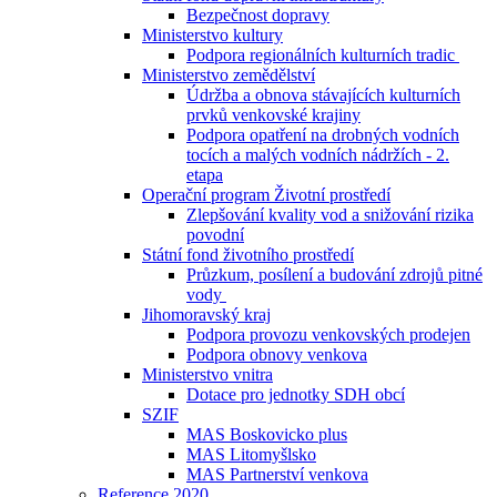
Bezpečnost dopravy
Ministerstvo kultury
Podpora regionálních kulturních tradic
Ministerstvo zemědělství
Údržba a obnova stávajících kulturních
prvků venkovské krajiny
Podpora opatření na drobných vodních
tocích a malých vodních nádržích - 2.
etapa
Operační program Životní prostředí
Zlepšování kvality vod a snižování rizika
povodní
Státní fond životního prostředí
Průzkum, posílení a budování zdrojů pitné
vody
Jihomoravský kraj
Podpora provozu venkovských prodejen
Podpora obnovy venkova
Ministerstvo vnitra
Dotace pro jednotky SDH obcí
SZIF
MAS Boskovicko plus
MAS Litomyšlsko
MAS Partnerství venkova
Reference 2020