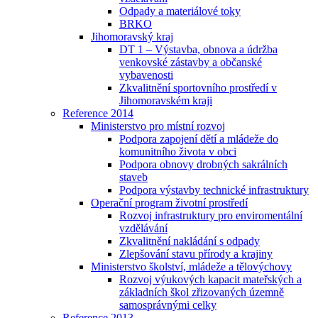
Odpady a materiálové toky
BRKO
Jihomoravský kraj
DT 1 – Výstavba, obnova a údržba
venkovské zástavby a občanské
vybavenosti
Zkvalitnění sportovního prostředí v
Jihomoravském kraji
Reference 2014
Ministerstvo pro místní rozvoj
Podpora zapojení dětí a mládeže do
komunitního života v obci
Podpora obnovy drobných sakrálních
staveb
Podpora výstavby technické infrastruktury
Operační program životní prostředí
Rozvoj infrastruktury pro enviromentální
vzdělávání
Zkvalitnění nakládání s odpady
Zlepšování stavu přírody a krajiny
Ministerstvo školství, mládeže a tělovýchovy
Rozvoj výukových kapacit mateřských a
základních škol zřizovaných územně
samosprávnými celky
Reference 2013