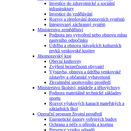
Investice do zdravotnické a sociální
infrastruktury
Investice do vzdělávání
Rozvoj a zlepšování dopravních systémů
Integrovaný záchranný systém
Ministerstvo zemědělství
Podpora pro vytvoření nebo obnovu místa
pasivního odpočinku
Údržba a obnova stávajících kulturních
prvků venkovské krajiny
Jihomoravský kraj
Obecní knihovny
Zvýšení bezpečnosti obyvatel
Výstavba, obnova a údržba venkovské
zástavby a občanské vybavenosti
Zkvalitnění sportovního prostředí
Ministerstvo školství, mládeže a tělovýchovy
Podpora materiálně technické základny
sportu
Rozvoj výukových kapacit mateřských a
základních škol
Operační program životní prostředí
Energetické úspory veřejných budov
Ochrana a péče o přírodu a krajinu
Prevence vzniku odpadů