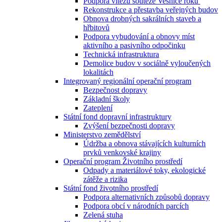
Podpora vítězů soutěže Vesnice roku
Rekonstrukce a přestavba veřejných budov
Obnova drobných sakrálních staveb a
hřbitovů
Podpora vybudování a obnovy míst
aktivního a pasivního odpočinku
Technická infrastruktura
Demolice budov v sociálně vyloučených
lokalitách
Integrovaný regionální operační program
Bezpečnost dopravy
Základní školy
Zateplení
Státní fond dopravní infrastruktury
Zvýšení bezpečnosti dopravy
Ministerstvo zemědělství
Údržba a obnova stávajících kulturních
prvků venkovské krajiny
Operační program Životního prostředí
Odpady a materiálové toky, ekologické
zátěže a rizika
Státní fond životního prostředí
Podpora alternativních způsobů dopravy
Podpora obcí v národních parcích
Zelená stuha