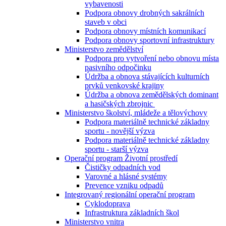
vybavenosti
Podpora obnovy drobných sakrálních
staveb v obci
Podpora obnovy místních komunikací
Podpora obnovy sportovní infrastruktury
Ministerstvo zemědělství
Podpora pro vytvoření nebo obnovu místa
pasivního odpočinku
Údržba a obnova stávajících kulturních
prvků venkovské krajiny
Údržba a obnova zemědělských dominant
a hasičských zbrojnic
Ministerstvo školství, mládeže a tělovýchovy
Podpora materiálně technické základny
sportu - novější výzva
Podpora materiálně technické základny
sportu - starší výzva
Operační program Životní prostředí
Čističky odpadních vod
Varovné a hlásné systémy
Prevence vzniku odpadů
Integrovaný regionální operační program
Cyklodoprava
Infrastruktura základních škol
Ministerstvo vnitra