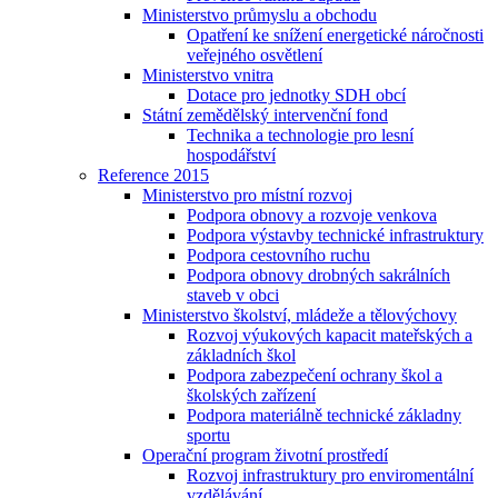
Ministerstvo průmyslu a obchodu
Opatření ke snížení energetické náročnosti
veřejného osvětlení
Ministerstvo vnitra
Dotace pro jednotky SDH obcí
Státní zemědělský intervenční fond
Technika a technologie pro lesní
hospodářství
Reference 2015
Ministerstvo pro místní rozvoj
Podpora obnovy a rozvoje venkova
Podpora výstavby technické infrastruktury
Podpora cestovního ruchu
Podpora obnovy drobných sakrálních
staveb v obci
Ministerstvo školství, mládeže a tělovýchovy
Rozvoj výukových kapacit mateřských a
základních škol
Podpora zabezpečení ochrany škol a
školských zařízení
Podpora materiálně technické základny
sportu
Operační program životní prostředí
Rozvoj infrastruktury pro enviromentální
vzdělávání