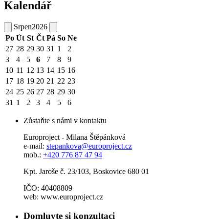
Kalendář
Srpen
2026
Po
Út
St
Čt
Pá
So
Ne
27
28
29
30
31
1
2
3
4
5
6
7
8
9
10
11
12
13
14
15
16
17
18
19
20
21
22
23
24
25
26
27
28
29
30
31
1
2
3
4
5
6
Zůstaňte s námi v kontaktu
Europroject - Milana Štěpánková
e-mail:
stepankova@europroject.cz
mob.:
+420 776 87 47 94
Kpt. Jaroše č. 23/103, Boskovice 680 01
IČO: 40408809
web: www.europroject.cz
Domluvte si konzultaci