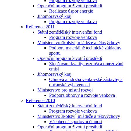
Program rozvoje venkova
Operační program životní prostředí
Realizace úspor energie
Jihomoravský kraj
Program rozvoje venkova
Reference 2011
Státní zemědělský intervenční fond
Program rozvoje venkova
Ministerstvo školství, mládeže a tělovýchovy
Podpora materiálně technické základny
sportu
Operační program životní prostředí
Zlepšování kvality ovzduší a omezování
emisí
Jihomoravský kraj
Obnova a údržba venkovské zástavby a
občanské vybavenosti
Ministerstvo pro místní rozvoj
Podpora obnovy a rozvoje venkova
Reference 2010
Státní zemědělský intervenční fond
Program rozvoje venkova
Ministerstvo školství, mládeže a tělovýchovy
Všeobecná sportovní činnost
Operační program životní prostředí