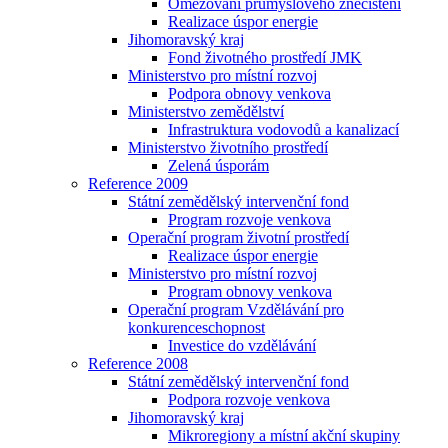
Omezování průmyslového znečištění
Realizace úspor energie
Jihomoravský kraj
Fond životného prostředí JMK
Ministerstvo pro místní rozvoj
Podpora obnovy venkova
Ministerstvo zemědělství
Infrastruktura vodovodů a kanalizací
Ministerstvo životního prostředí
Zelená úsporám
Reference 2009
Státní zemědělský intervenční fond
Program rozvoje venkova
Operační program životní prostředí
Realizace úspor energie
Ministerstvo pro místní rozvoj
Program obnovy venkova
Operační program Vzdělávání pro
konkurenceschopnost
Investice do vzdělávání
Reference 2008
Státní zemědělský intervenční fond
Podpora rozvoje venkova
Jihomoravský kraj
Mikroregiony a místní akční skupiny