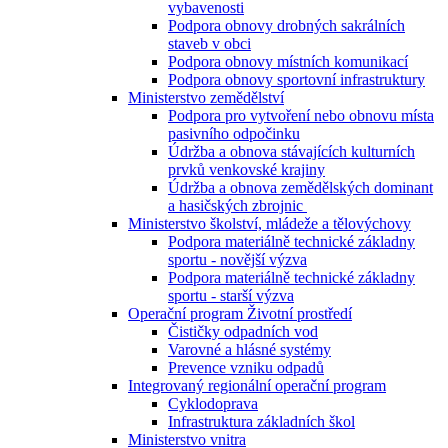
vybavenosti
Podpora obnovy drobných sakrálních
staveb v obci
Podpora obnovy místních komunikací
Podpora obnovy sportovní infrastruktury
Ministerstvo zemědělství
Podpora pro vytvoření nebo obnovu místa
pasivního odpočinku
Údržba a obnova stávajících kulturních
prvků venkovské krajiny
Údržba a obnova zemědělských dominant
a hasičských zbrojnic
Ministerstvo školství, mládeže a tělovýchovy
Podpora materiálně technické základny
sportu - novější výzva
Podpora materiálně technické základny
sportu - starší výzva
Operační program Životní prostředí
Čističky odpadních vod
Varovné a hlásné systémy
Prevence vzniku odpadů
Integrovaný regionální operační program
Cyklodoprava
Infrastruktura základních škol
Ministerstvo vnitra