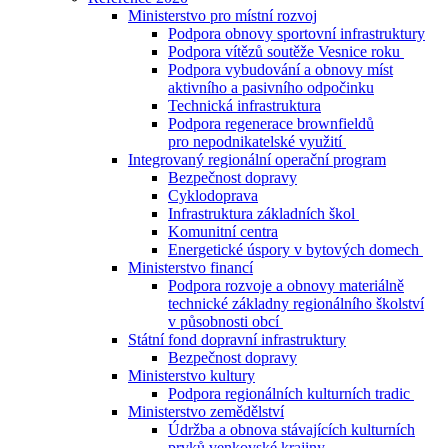
Ministerstvo pro místní rozvoj
Podpora obnovy sportovní infrastruktury
Podpora vítězů soutěže Vesnice roku
Podpora vybudování a obnovy míst
aktivního a pasivního odpočinku
Technická infrastruktura
Podpora regenerace brownfieldů
pro nepodnikatelské využití
Integrovaný regionální operační program
Bezpečnost dopravy
Cyklodoprava
Infrastruktura základních škol
Komunitní centra
Energetické úspory v bytových domech
Ministerstvo financí
Podpora rozvoje a obnovy materiálně
technické základny regionálního školství
v působnosti obcí
Státní fond dopravní infrastruktury
Bezpečnost dopravy
Ministerstvo kultury
Podpora regionálních kulturních tradic
Ministerstvo zemědělství
Údržba a obnova stávajících kulturních
prvků venkovské krajiny