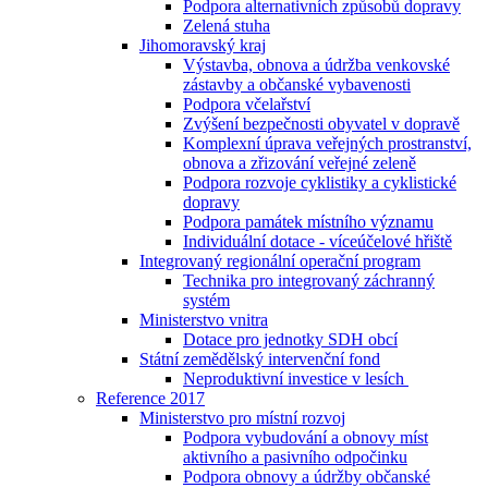
Podpora alternativních způsobů dopravy
Zelená stuha
Jihomoravský kraj
Výstavba, obnova a údržba venkovské
zástavby a občanské vybavenosti
Podpora včelařství
Zvýšení bezpečnosti obyvatel v dopravě
Komplexní úprava veřejných prostranství,
obnova a zřizování veřejné zeleně
Podpora rozvoje cyklistiky a cyklistické
dopravy
Podpora památek místního významu
Individuální dotace - víceúčelové hřiště
Integrovaný regionální operační program
Technika pro integrovaný záchranný
systém
Ministerstvo vnitra
Dotace pro jednotky SDH obcí
Státní zemědělský intervenční fond
Neproduktivní investice v lesích
Reference 2017
Ministerstvo pro místní rozvoj
Podpora vybudování a obnovy míst
aktivního a pasivního odpočinku
Podpora obnovy a údržby občanské