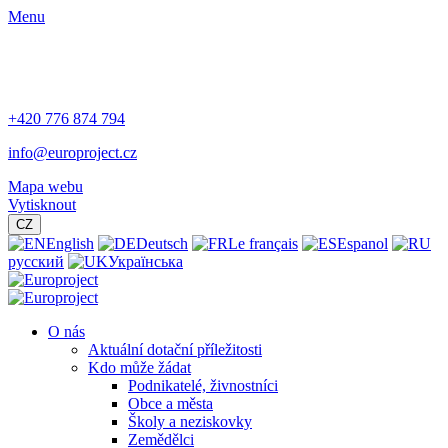
Menu
+420 776 874 794
info@europroject.cz
Mapa webu
Vytisknout
CZ
English
Deutsch
Le français
Espanol
русский
Українська
O nás
Aktuální dotační příležitosti
Kdo může žádat
Podnikatelé, živnostníci
Obce a města
Školy a neziskovky
Zemědělci