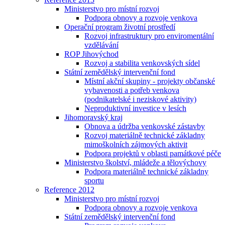
Ministerstvo pro místní rozvoj
Podpora obnovy a rozvoje venkova
Operační program životní prostředí
Rozvoj infrastruktury pro enviromentální
vzdělávání
ROP Jihovýchod
Rozvoj a stabilita venkovských sídel
Státní zemědělský intervenční fond
Místní akční skupiny - projekty občanské
vybavenosti a potřeb venkova
(podnikatelské i neziskové aktivity)
Neproduktivní investice v lesích
Jihomoravský kraj
Obnova a údržba venkovské zástavby
Rozvoj materiálně technické základny
mimoškolních zájmových aktivit
Podpora projektů v oblasti památkové péče
Ministerstvo školství, mládeže a tělovýchovy
Podpora materiálně technické základny
sportu
Reference 2012
Ministerstvo pro místní rozvoj
Podpora obnovy a rozvoje venkova
Státní zemědělský intervenční fond