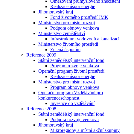
Omezování průmyslového znečištění
Realizace úspor energie
Jihomoravský kraj
Fond životného prostředí JMK
Ministerstvo pro místní rozvoj
Podpora obnovy venkova
Ministerstvo zemědělství
Infrastruktura vodovodů a kanalizací
Ministerstvo životního prostředí
Zelená úsporám
Reference 2009
Státní zemědělský intervenční fond
Program rozvoje venkova
Operační program životní prostředí
Realizace úspor energie
Ministerstvo pro místní rozvoj
Program obnovy venkova
Operační program Vzdělávání pro
konkurenceschopnost
Investice do vzdělávání
Reference 2008
Státní zemědělský intervenční fond
Podpora rozvoje venkova
Jihomoravský kraj
Mikroregiony a místní akční skupiny