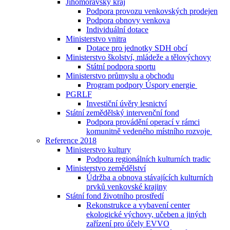
Jihomoravský kraj
Podpora provozu venkovských prodejen
Podpora obnovy venkova
Individuální dotace
Ministerstvo vnitra
Dotace pro jednotky SDH obcí
Ministerstvo školství, mládeže a tělovýchovy
Státní podpora sportu
Ministerstvo průmyslu a obchodu
Program podpory Úspory energie
PGRLF
Investiční úvěry lesnictví
Státní zemědělský intervenční fond
Podpora provádění operací v rámci
komunitně vedeného místního rozvoje
Reference 2018
Ministerstvo kultury
Podpora regionálních kulturních tradic
Ministerstvo zemědělství
Údržba a obnova stávajících kulturních
prvků venkovské krajiny
Státní fond životního prostředí
Rekonstrukce a vybavení center
ekologické výchovy, učeben a jiných
zařízení pro účely EVVO