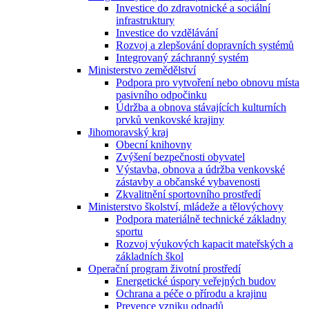
Investice do zdravotnické a sociální
infrastruktury
Investice do vzdělávání
Rozvoj a zlepšování dopravních systémů
Integrovaný záchranný systém
Ministerstvo zemědělství
Podpora pro vytvoření nebo obnovu místa
pasivního odpočinku
Údržba a obnova stávajících kulturních
prvků venkovské krajiny
Jihomoravský kraj
Obecní knihovny
Zvýšení bezpečnosti obyvatel
Výstavba, obnova a údržba venkovské
zástavby a občanské vybavenosti
Zkvalitnění sportovního prostředí
Ministerstvo školství, mládeže a tělovýchovy
Podpora materiálně technické základny
sportu
Rozvoj výukových kapacit mateřských a
základních škol
Operační program životní prostředí
Energetické úspory veřejných budov
Ochrana a péče o přírodu a krajinu
Prevence vzniku odpadů