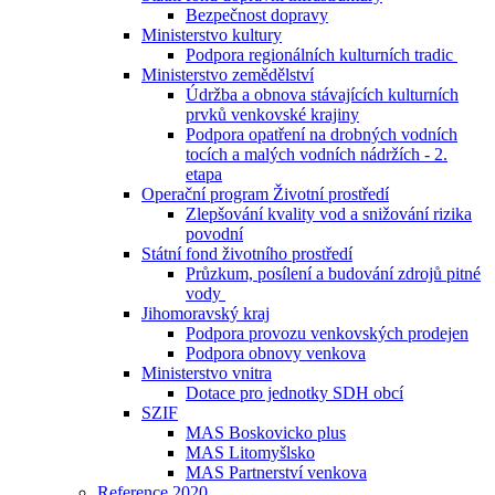
Bezpečnost dopravy
Ministerstvo kultury
Podpora regionálních kulturních tradic
Ministerstvo zemědělství
Údržba a obnova stávajících kulturních
prvků venkovské krajiny
Podpora opatření na drobných vodních
tocích a malých vodních nádržích - 2.
etapa
Operační program Životní prostředí
Zlepšování kvality vod a snižování rizika
povodní
Státní fond životního prostředí
Průzkum, posílení a budování zdrojů pitné
vody
Jihomoravský kraj
Podpora provozu venkovských prodejen
Podpora obnovy venkova
Ministerstvo vnitra
Dotace pro jednotky SDH obcí
SZIF
MAS Boskovicko plus
MAS Litomyšlsko
MAS Partnerství venkova
Reference 2020