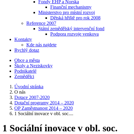
Fondy EHP a Norska
Finanční mechanismy
Ministerstvo pro místní rozvoj
Dětská hřiště pro rok 2008
Reference 2007
Státní zemědělský intervenční fond
Podpora rozvoje venkova
Kontakty
Kde nás najdete
Rychlý dotaz
Obce a města
Školy a Neziskovky
Podnikatelé
Zemědělci
Úvodní stránka
O nás
Dotace 2007-2020
Dotační programy 2014 – 2020
OP Zaměstnanost 2014 – 2020
1 Sociální inovace v obl. soc....
1 Sociální inovace v obl. soc.