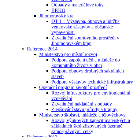
Odpady a materiálové toky
BRKO
Jihomoravský kraj
DT 1 – Výstavba, obnova a údržba
venkovské zástavby a občanské
vybavenosti
Zkvalitnění sportovního prostředí v
Jihomoravském kraji
Reference 2014
Ministerstvo pro místní rozvoj
Podpora zapojení dětí a mládeže do
komunitního života v obci
Podpora obnovy drobných sakrálních
staveb
Podpora výstavby technické infrastruktury
Operační program životní prostředí
Rozvoj infrastruktury pro enviromentální
vzdělávání
Zkvalitnění nakládání s odpady
Zlepšování stavu přírody a krajiny
Ministerstvo školství, mládeže a tělovýchovy
Rozvoj výukových kapacit mateřských a
základních škol zřizovaných územně
samosprávnými celky
Reference 2013