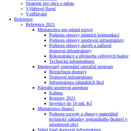
Strategie pro obce a města
Výběrové řízení
Vzdělávání
Reference
Reference 2021
Ministerstvo pro místní rozvoj
Podpora obnovy místních komunikací
Podpora obnovy sportovní infrastruktury
Podpora obnovy staveb a zařízení
dopravní infrastruktury
Rekonstrukce a přestavba veřejných budov
Technická infrastruktura
Integrovaný regionální operační program
Bezpečnost dopravy
Dopravní infrastruktura
Infrastruktura základních škol
Národní sportovní agentura
Kabina
Regiony 2021
Investice do 10 mil. Kč
Ministerstvo financí
Podpora rozvoje a obnovy materiálně
technické základny regionálního školství v
působnosti obcí
Státní fond dopravní infrastruktury