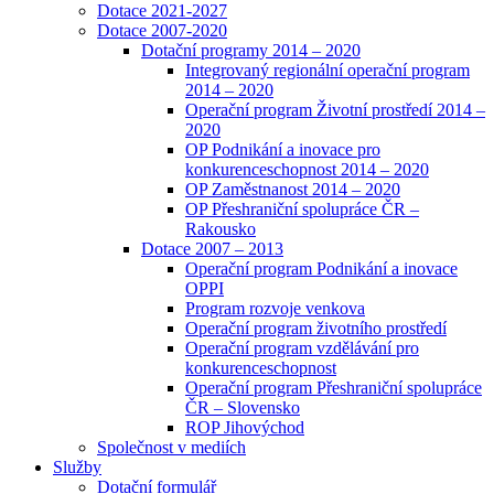
Dotace 2021-2027
Dotace 2007-2020
Dotační programy 2014 – 2020
Integrovaný regionální operační program
2014 – 2020
Operační program Životní prostředí 2014 –
2020
OP Podnikání a inovace pro
konkurenceschopnost 2014 – 2020
OP Zaměstnanost 2014 – 2020
OP Přeshraniční spolupráce ČR –
Rakousko
Dotace 2007 – 2013
Operační program Podnikání a inovace
OPPI
Program rozvoje venkova
Operační program životního prostředí
Operační program vzdělávání pro
konkurenceschopnost
Operační program Přeshraniční spolupráce
ČR – Slovensko
ROP Jihovýchod
Společnost v mediích
Služby
Dotační formulář