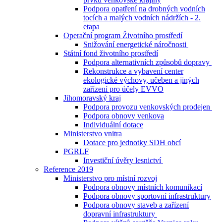
Podpora opatření na drobných vodních
tocích a malých vodních nádržích - 2.
etapa
Operační program Životního prostředí
Snižování energetické náročnosti
Státní fond životního prostředí
Podpora alternativních způsobů dopravy
Rekonstrukce a vybavení center
ekologické výchovy, učeben a jiných
zařízení pro účely EVVO
Jihomoravský kraj
Podpora provozu venkovských prodejen
Podpora obnovy venkova
Individuální dotace
Ministerstvo vnitra
Dotace pro jednotky SDH obcí
PGRLF
Investiční úvěry lesnictví
Reference 2019
Ministerstvo pro místní rozvoj
Podpora obnovy místních komunikací
Podpora obnovy sportovní infrastruktury
Podpora obnovy staveb a zařízení
dopravní infrastruktury