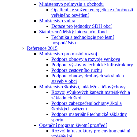
Ministerstvo průmyslu a obchodu
Opatření ke snížení energetické náročnosti
veřejného osvětlení
Ministerstvo vnitra
Dotace pro jednotky SDH obcí
Státní zemědělský intervenční fond
Technika a technologie pro lesní
hospodářství
Reference 2015
Ministerstvo pro místní rozvoj
Podpora obnovy a rozvoje venkova
Podpora výstavby technické infrastruktury
Podpora cestovního ruchu
Podpora obnovy drobných sakrálních
staveb v obci
Ministerstvo školství, mládeže a tělovýchovy
Rozvoj výukových kapacit mateřských a
základních škol
Podpora zabezpečení ochrany škol a
školských zařízení
Podpora materiálně technické základny
sportu
Operační program životní prostředí
Rozvoj infrastruktury pro enviromentální
vzdělávání