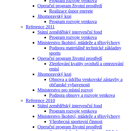
Program rozvoje venkova
Operační program životní prostředí
Realizace úspor energie
Jihomoravský kraj
Program rozvoje venkova
Reference 2011
Státní zemědělský intervenční fond
Program rozvoje venkova
Ministerstvo školství, mládeže a tělovýchovy
Podpora materiálně technické základny
sportu
Operační program životní prostředí
Zlepšování kvality ovzduší a omezování
emisí
Jihomoravský kraj
Obnova a údržba venkovské zástavby a
občanské vybavenosti
Ministerstvo pro místní rozvoj
Podpora obnovy a rozvoje venkova
Reference 2010
Státní zemědělský intervenční fond
Program rozvoje venkova
Ministerstvo školství, mládeže a tělovýchovy
Všeobecná sportovní činnost
Operační program životní prostředí