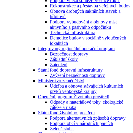
Podpora vítězů soutěže Vesnice roku
Rekonstrukce a přestavba veřejných budov
Obnova drobných sakrálních staveb a
hřbitovů
Podpora vybudování a obnovy míst
aktivního a pasivního odpočinku
Technická infrastruktura
Demolice budov v sociálně vyloučených
lokalitách
Integrovaný regionální operační program
Bezpečnost dopravy
Základní školy
Zateplení
Státní fond dopravní infrastruktury
Zvýšení bezpečnosti dopravy
Ministerstvo zemědělství
Údržba a obnova stávajících kulturních
prvků venkovské krajiny
Operační program Životního prostředí
Odpady a materiálové toky, ekologické
zátěže a rizika
Státní fond životního prostředí
Podpora alternativních způsobů dopravy
Podpora obcí v národních parcích
Zelená stuha