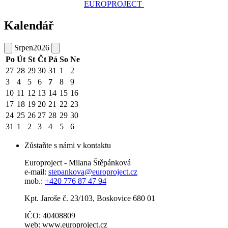
EUROPROJECT
Kalendář
Srpen
2026
Po
Út
St
Čt
Pá
So
Ne
27
28
29
30
31
1
2
3
4
5
6
7
8
9
10
11
12
13
14
15
16
17
18
19
20
21
22
23
24
25
26
27
28
29
30
31
1
2
3
4
5
6
Zůstaňte s námi v kontaktu
Europroject - Milana Štěpánková
e-mail:
stepankova@europroject.cz
mob.:
+420 776 87 47 94
Kpt. Jaroše č. 23/103, Boskovice 680 01
IČO: 40408809
web: www.europroject.cz