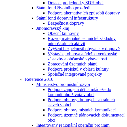
Dotace pro jednotky SDH obcí
Státní fond životního prostředí
Podpora alternativních způsobů dopravy
Státní fond dopravní infrastruktury
Bezpečnost dopravy
Jihomoravský kraj
Obecní knihovny
Rozvoj materiálně technické základny
mimoškolních aktivit
Zvýšení bezpečnosti obyvatel v dopravě
Výstavba, obnova a údržba venkovské
zástavby a občanské vybavenosti
Zpracování územních plánů
Podpora projektů v oblasti kultury
Společné integrované projekty
Reference 2016
Ministerstvo pro místní rozvoj
Podpora zapojení dětí a mládeže do
komunitního života v obci
Podpora obnovy drobných sakrálních
staveb v obci
Podpora obnovy místních komunikací
Podpora územně plánovacích dokumentací
obcí
Integrovaný regionální operační program