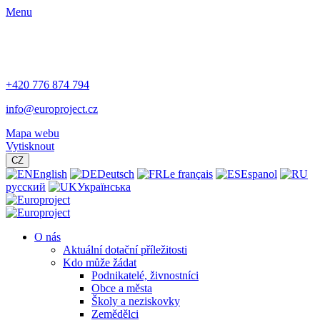
Menu
+420 776 874 794
info@europroject.cz
Mapa webu
Vytisknout
CZ
English
Deutsch
Le français
Espanol
русский
Українська
O nás
Aktuální dotační příležitosti
Kdo může žádat
Podnikatelé, živnostníci
Obce a města
Školy a neziskovky
Zemědělci