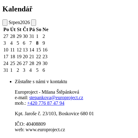
Kalendář
Srpen
2026
Po
Út
St
Čt
Pá
So
Ne
27
28
29
30
31
1
2
3
4
5
6
7
8
9
10
11
12
13
14
15
16
17
18
19
20
21
22
23
24
25
26
27
28
29
30
31
1
2
3
4
5
6
Zůstaňte s námi v kontaktu
Europroject - Milana Štěpánková
e-mail:
stepankova@europroject.cz
mob.:
+420 776 87 47 94
Kpt. Jaroše č. 23/103, Boskovice 680 01
IČO: 40408809
web: www.europroject.cz