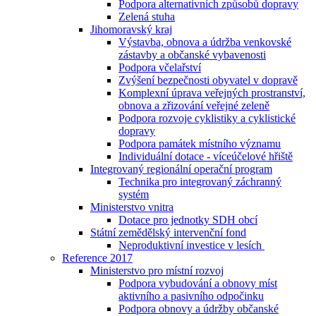
Podpora alternativních způsobů dopravy
Zelená stuha
Jihomoravský kraj
Výstavba, obnova a údržba venkovské
zástavby a občanské vybavenosti
Podpora včelařství
Zvýšení bezpečnosti obyvatel v dopravě
Komplexní úprava veřejných prostranství,
obnova a zřizování veřejné zeleně
Podpora rozvoje cyklistiky a cyklistické
dopravy
Podpora památek místního významu
Individuální dotace - víceúčelové hřiště
Integrovaný regionální operační program
Technika pro integrovaný záchranný
systém
Ministerstvo vnitra
Dotace pro jednotky SDH obcí
Státní zemědělský intervenční fond
Neproduktivní investice v lesích
Reference 2017
Ministerstvo pro místní rozvoj
Podpora vybudování a obnovy míst
aktivního a pasivního odpočinku
Podpora obnovy a údržby občanské