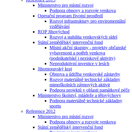
Ministerstvo pro místní rozvoj
Podpora obnovy a rozvoje venkova
Operační program životní prostředí
Rozvoj infrastruktury pro enviromentální
vzdělávání
ROP Jihovýchod
Rozvoj a stabilita venkovských sídel
Státní zemědělský intervenční fond
Místní akční skupiny - projekty občanské
vybavenosti a potřeb venkova
(podnikatelské i neziskové aktivity)
Neproduktivní investice v lesích
Jihomoravský kraj
Obnova a údržba venkovské zástavby
Rozvoj materiálně technické základny
mimoškolních zájmových aktivit
Podpora projektů v oblasti památkové péče
Ministerstvo školství, mládeže a tělovýchovy
Podpora materiálně technické základny
sportu
Reference 2012
Ministerstvo pro místní rozvoj
Podpora obnovy a rozvoje venkova
Státní zemědělský intervenční fond