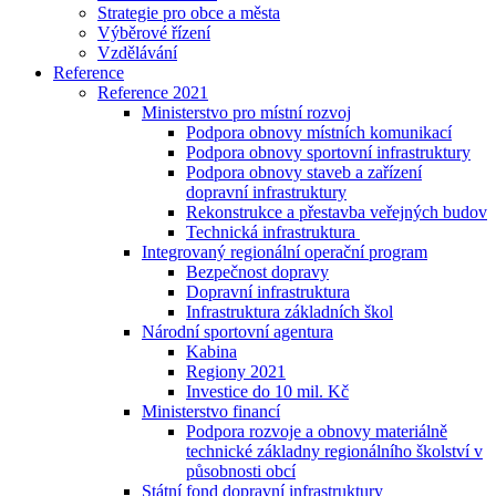
Strategie pro obce a města
Výběrové řízení
Vzdělávání
Reference
Reference 2021
Ministerstvo pro místní rozvoj
Podpora obnovy místních komunikací
Podpora obnovy sportovní infrastruktury
Podpora obnovy staveb a zařízení
dopravní infrastruktury
Rekonstrukce a přestavba veřejných budov
Technická infrastruktura
Integrovaný regionální operační program
Bezpečnost dopravy
Dopravní infrastruktura
Infrastruktura základních škol
Národní sportovní agentura
Kabina
Regiony 2021
Investice do 10 mil. Kč
Ministerstvo financí
Podpora rozvoje a obnovy materiálně
technické základny regionálního školství v
působnosti obcí
Státní fond dopravní infrastruktury