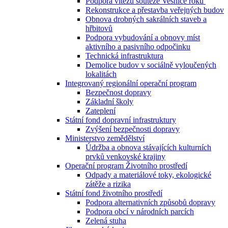
Podpora vítězů soutěže Vesnice roku
Rekonstrukce a přestavba veřejných budov
Obnova drobných sakrálních staveb a
hřbitovů
Podpora vybudování a obnovy míst
aktivního a pasivního odpočinku
Technická infrastruktura
Demolice budov v sociálně vyloučených
lokalitách
Integrovaný regionální operační program
Bezpečnost dopravy
Základní školy
Zateplení
Státní fond dopravní infrastruktury
Zvýšení bezpečnosti dopravy
Ministerstvo zemědělství
Údržba a obnova stávajících kulturních
prvků venkovské krajiny
Operační program Životního prostředí
Odpady a materiálové toky, ekologické
zátěže a rizika
Státní fond životního prostředí
Podpora alternativních způsobů dopravy
Podpora obcí v národních parcích
Zelená stuha