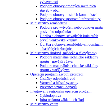
vybavenosti
Podpora obnovy drobných sakrálních
staveb v obci
Podpora obnovy místních komunikací
Podpora obnovy sportovní infrastruktury
Ministerstvo zemědělství
Podpora pro vytvoření nebo obnovu místa
pasivního odpočinku
Údržba a obnova stávajících kulturních
prvků venkovské krajiny
Údržba a obnova zemědělských dominant
a hasičských zbrojnic
Ministerstvo školství, mládeže a tělovýchovy
Podpora materiálně technické základny
sportu - novější výzva
Podpora materiálně technické základny
sportu - starší výzva
Operační program Životní prostředí
Čističky odpadních vod
Varovné a hlásné systémy
Prevence vzniku odpadů
Integrovaný regionální operační program
Cyklodoprava
Infrastruktura základních škol
Ministerstvo vnitra