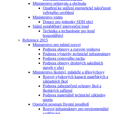
Ministerstvo průmyslu a obchodu
Opatření ke snížení energetické náročnosti
veřejného osvětlení
Ministerstvo vnitra
Dotace pro jednotky SDH obcí
Státní zemědělský intervenční fond
Technika a technologie pro lesní
hospodářství
Reference 2015
Ministerstvo pro místní rozvoj
Podpora obnovy a rozvoje venkova
Podpora výstavby technické infrastruktury
Podpora cestovního ruchu
Podpora obnovy drobných sakrálních
staveb v obci
Ministerstvo školství, mládeže a tělovýchovy
Rozvoj výukových kapacit mateřských a
základních škol
Podpora zabezpečení ochrany škol a
školských zařízení
Podpora materiálně technické základny
sportu
Operační program životní prostředí
Rozvoj infrastruktury pro enviromentální
vzdělávání