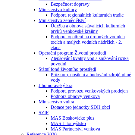
Bezpečnost dopravy
Ministerstvo kultury
Podpora regionálních kulturních tradic
Ministerstvo zemědělství
Údržba a obnova stávajících kulturních
prvků venkovské krajiny
Podpora opatření na drobných vodních
tocích a malých vodních nádržích - 2.
etapa
Operační program Životní prostředí
Zlepšování kvality vod a snižování rizika
povodní
Státní fond životního prostředí
Průzkum, posílení a budování zdrojů pitné
vody
Jihomoravský kraj
Podpora provozu venkovských prodejen
Podpora obnovy venkova
Ministerstvo vnitra
Dotace pro jednotky SDH obcí
SZIF
MAS Boskovicko plus
MAS Litomyšlsko
MAS Partnerství venkova
Reference 2020