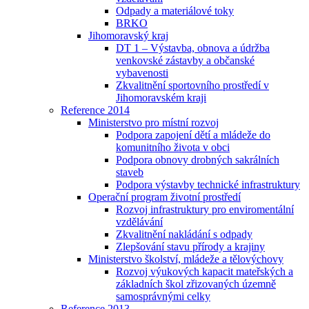
Odpady a materiálové toky
BRKO
Jihomoravský kraj
DT 1 – Výstavba, obnova a údržba
venkovské zástavby a občanské
vybavenosti
Zkvalitnění sportovního prostředí v
Jihomoravském kraji
Reference 2014
Ministerstvo pro místní rozvoj
Podpora zapojení dětí a mládeže do
komunitního života v obci
Podpora obnovy drobných sakrálních
staveb
Podpora výstavby technické infrastruktury
Operační program životní prostředí
Rozvoj infrastruktury pro enviromentální
vzdělávání
Zkvalitnění nakládání s odpady
Zlepšování stavu přírody a krajiny
Ministerstvo školství, mládeže a tělovýchovy
Rozvoj výukových kapacit mateřských a
základních škol zřizovaných územně
samosprávnými celky
Reference 2013