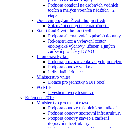
Podpora opatření na drobných vodních
tocích a malých vodních nádržích - 2.
etapa
Operační program Životního prostředí
Snižování energetické náročnosti
Státní fond životního prostředí
Podpora alternativních způsobů dopravy
Rekonstrukce a vybavení center
ekologické výchovy, učeben a jiných
zařízení pro účely EVVO
Jihomoravský kraj
Podpora provozu venkovských prodejen
Podpora obnovy venkova
Individuální dotace
Ministerstvo vnitra
Dotace pro jednotky SDH obcí
PGRLF
Investiční úvěry lesnictví
Reference 2019
Ministerstvo pro místní rozvoj
Podpora obnovy místních komunikací
Podpora obnovy sportovní infrastruktury
Podpora obnovy staveb a zařízení
dopravní infrastruktury