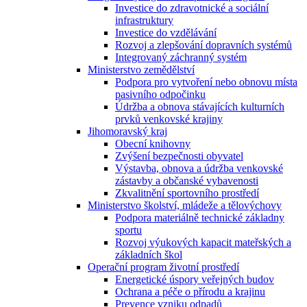
Investice do zdravotnické a sociální
infrastruktury
Investice do vzdělávání
Rozvoj a zlepšování dopravních systémů
Integrovaný záchranný systém
Ministerstvo zemědělství
Podpora pro vytvoření nebo obnovu místa
pasivního odpočinku
Údržba a obnova stávajících kulturních
prvků venkovské krajiny
Jihomoravský kraj
Obecní knihovny
Zvýšení bezpečnosti obyvatel
Výstavba, obnova a údržba venkovské
zástavby a občanské vybavenosti
Zkvalitnění sportovního prostředí
Ministerstvo školství, mládeže a tělovýchovy
Podpora materiálně technické základny
sportu
Rozvoj výukových kapacit mateřských a
základních škol
Operační program životní prostředí
Energetické úspory veřejných budov
Ochrana a péče o přírodu a krajinu
Prevence vzniku odpadů