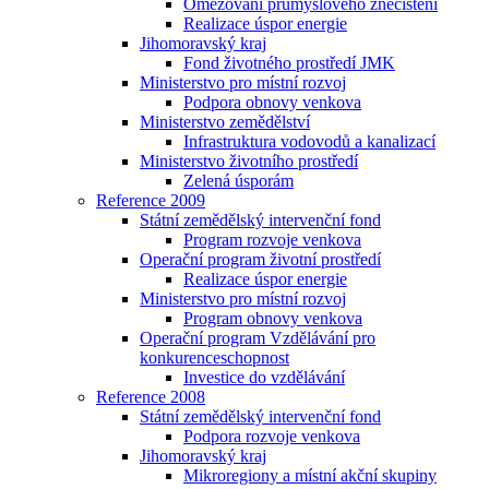
Omezování průmyslového znečištění
Realizace úspor energie
Jihomoravský kraj
Fond životného prostředí JMK
Ministerstvo pro místní rozvoj
Podpora obnovy venkova
Ministerstvo zemědělství
Infrastruktura vodovodů a kanalizací
Ministerstvo životního prostředí
Zelená úsporám
Reference 2009
Státní zemědělský intervenční fond
Program rozvoje venkova
Operační program životní prostředí
Realizace úspor energie
Ministerstvo pro místní rozvoj
Program obnovy venkova
Operační program Vzdělávání pro
konkurenceschopnost
Investice do vzdělávání
Reference 2008
Státní zemědělský intervenční fond
Podpora rozvoje venkova
Jihomoravský kraj
Mikroregiony a místní akční skupiny