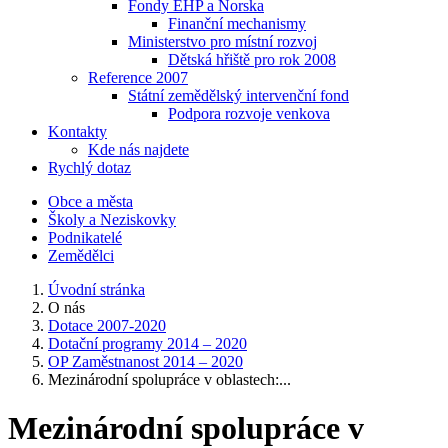
Fondy EHP a Norska
Finanční mechanismy
Ministerstvo pro místní rozvoj
Dětská hřiště pro rok 2008
Reference 2007
Státní zemědělský intervenční fond
Podpora rozvoje venkova
Kontakty
Kde nás najdete
Rychlý dotaz
Obce a města
Školy a Neziskovky
Podnikatelé
Zemědělci
Úvodní stránka
O nás
Dotace 2007-2020
Dotační programy 2014 – 2020
OP Zaměstnanost 2014 – 2020
Mezinárodní spolupráce v oblastech:...
Mezinárodní spolupráce v