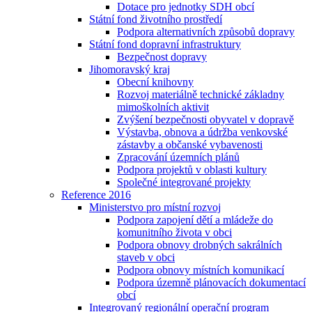
Dotace pro jednotky SDH obcí
Státní fond životního prostředí
Podpora alternativních způsobů dopravy
Státní fond dopravní infrastruktury
Bezpečnost dopravy
Jihomoravský kraj
Obecní knihovny
Rozvoj materiálně technické základny
mimoškolních aktivit
Zvýšení bezpečnosti obyvatel v dopravě
Výstavba, obnova a údržba venkovské
zástavby a občanské vybavenosti
Zpracování územních plánů
Podpora projektů v oblasti kultury
Společné integrované projekty
Reference 2016
Ministerstvo pro místní rozvoj
Podpora zapojení dětí a mládeže do
komunitního života v obci
Podpora obnovy drobných sakrálních
staveb v obci
Podpora obnovy místních komunikací
Podpora územně plánovacích dokumentací
obcí
Integrovaný regionální operační program