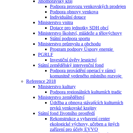
Jihomoravský kraj
Podpora provozu venkovských prodejen
Podpora obnovy venkova
Individuální dotace
Ministerstvo vnitra
Dotace pro jednotky SDH obcí
Ministerstvo školství, mládeže a tělovýchovy
Státní podpora sportu
Ministerstvo průmyslu a obchodu
Program podpory Úspory energie
PGRLF
Investiční úvěry lesnictví
Státní zemědělský intervenční fond
Podpora provádění operací v rámci
komunitně vedeného místního rozvoje
Reference 2018
Ministerstvo kultury
Podpora regionálních kulturních tradic
Ministerstvo zemědělství
Údržba a obnova stávajících kulturních
prvků venkovské krajiny
Státní fond životního prostředí
Rekonstrukce a vybavení center
ekologické výchovy, učeben a jiných
zařízení pro účely EVVO