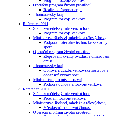
Program rozvoje venkova
Operační program životní prostředí
Realizace úspor energie
Jihomoravský kraj
Program rozvoje venkova
Reference 2011
Státní zemědělský intervenční fond
Program rozvoje venkova
Ministerstvo školství, mládeže a tělovýchovy
Podpora materiálně technické základny
sportu
Operační program životní prostředí
Zlepšování kvality ovzduší a omezování
emisí
Jihomoravský kraj
Obnova a údržba venkovské zástavby a
občanské vybavenosti
Ministerstvo pro místní rozvoj
Podpora obnovy a rozvoje venkova
Reference 2010
Státní zemědělský intervenční fond
Program rozvoje venkova
Ministerstvo školství, mládeže a tělovýchovy
Všeobecná sportovní činnost
Operační program životní prostředí