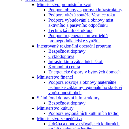
Ministerstvo pro místní rozvoj
Podpora obnovy sportovní infrastruktury
Podpora vítězů soutěže Vesnice roku
Podpora vybudování a obnovy míst
aktivního a pasivního odpočinku
Technická infrastruktura
Podpora regenerace brownfieldů
pro nepodnikatelské využití
Integrovaný regionální operační program
Bezpečnost dopravy
Cyklodoprava
Infrastruktura základních škol
Komunitní centra
Energetické úspory v bytových domech
Ministerstvo financí
Podpora rozvoje a obnovy materiálně
technické základny regionálního školství
v působnosti obcí
Státní fond dopravní infrastruktury
Bezpečnost dopravy
Ministerstvo kultury
Podpora regionálních kulturních tradic
Ministerstvo zemědělství
Údržba a obnova stávajících kulturních
prvků venkovské krajiny