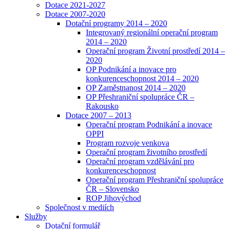
Dotace 2021-2027
Dotace 2007-2020
Dotační programy 2014 – 2020
Integrovaný regionální operační program
2014 – 2020
Operační program Životní prostředí 2014 –
2020
OP Podnikání a inovace pro
konkurenceschopnost 2014 – 2020
OP Zaměstnanost 2014 – 2020
OP Přeshraniční spolupráce ČR –
Rakousko
Dotace 2007 – 2013
Operační program Podnikání a inovace
OPPI
Program rozvoje venkova
Operační program životního prostředí
Operační program vzdělávání pro
konkurenceschopnost
Operační program Přeshraniční spolupráce
ČR – Slovensko
ROP Jihovýchod
Společnost v mediích
Služby
Dotační formulář