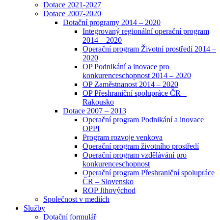
Dotace 2021-2027
Dotace 2007-2020
Dotační programy 2014 – 2020
Integrovaný regionální operační program
2014 – 2020
Operační program Životní prostředí 2014 –
2020
OP Podnikání a inovace pro
konkurenceschopnost 2014 – 2020
OP Zaměstnanost 2014 – 2020
OP Přeshraniční spolupráce ČR –
Rakousko
Dotace 2007 – 2013
Operační program Podnikání a inovace
OPPI
Program rozvoje venkova
Operační program životního prostředí
Operační program vzdělávání pro
konkurenceschopnost
Operační program Přeshraniční spolupráce
ČR – Slovensko
ROP Jihovýchod
Společnost v mediích
Služby
Dotační formulář