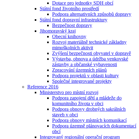
Dotace pro jednotky SDH obcí
Státní fond životního prostředí
Podpora alternativních způsobů dopravy
Státní fond dopravní infrastruktury
Bezpečnost dopravy
Jihomoravský kraj
Obecní knihovny
Rozvoj materiálně technické základny
mimoškolních aktivit
Zvýšení bezpečnosti obyvatel v dopravě
Výstavba, obnova a údržba venkovské
zástavby a občanské vybavenosti
Zpracování územních plánů
Podpora projektů v oblasti kultury
Společné integrované projekty
Reference 2016
Ministerstvo pro místní rozvoj
Podpora zapojení dětí a mládeže do
komunitního života v obci
Podpora obnovy drobných sakrálních
staveb v obci
Podpora obnovy místních komunikací
Podpora územně plánovacích dokumentací
obcí
Integrovaný regionální operační program