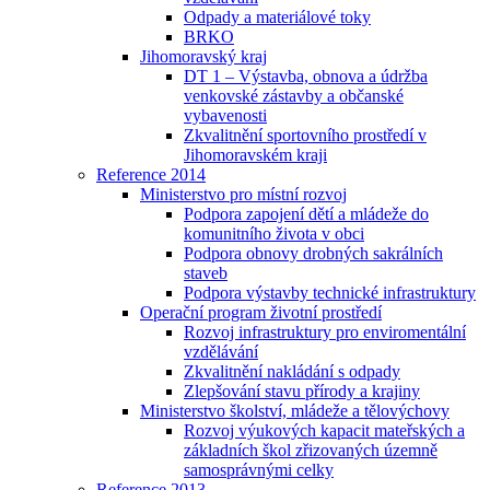
Odpady a materiálové toky
BRKO
Jihomoravský kraj
DT 1 – Výstavba, obnova a údržba
venkovské zástavby a občanské
vybavenosti
Zkvalitnění sportovního prostředí v
Jihomoravském kraji
Reference 2014
Ministerstvo pro místní rozvoj
Podpora zapojení dětí a mládeže do
komunitního života v obci
Podpora obnovy drobných sakrálních
staveb
Podpora výstavby technické infrastruktury
Operační program životní prostředí
Rozvoj infrastruktury pro enviromentální
vzdělávání
Zkvalitnění nakládání s odpady
Zlepšování stavu přírody a krajiny
Ministerstvo školství, mládeže a tělovýchovy
Rozvoj výukových kapacit mateřských a
základních škol zřizovaných územně
samosprávnými celky
Reference 2013