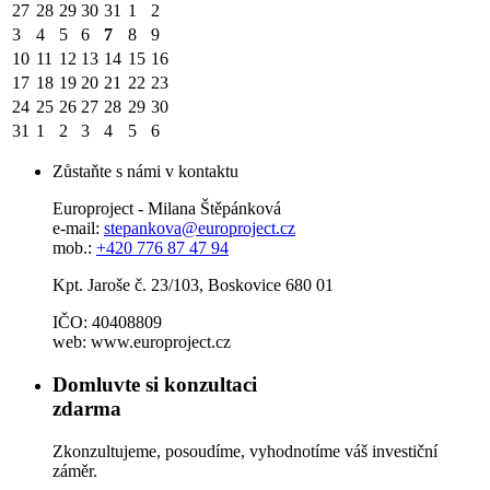
27
28
29
30
31
1
2
3
4
5
6
7
8
9
10
11
12
13
14
15
16
17
18
19
20
21
22
23
24
25
26
27
28
29
30
31
1
2
3
4
5
6
Zůstaňte s námi v kontaktu
Europroject - Milana Štěpánková
e-mail:
stepankova@europroject.cz
mob.:
+420 776 87 47 94
Kpt. Jaroše č. 23/103, Boskovice 680 01
IČO: 40408809
web: www.europroject.cz
Domluvte si konzultaci
zdarma
Zkonzultujeme, posoudíme, vyhodnotíme váš investiční
záměr.