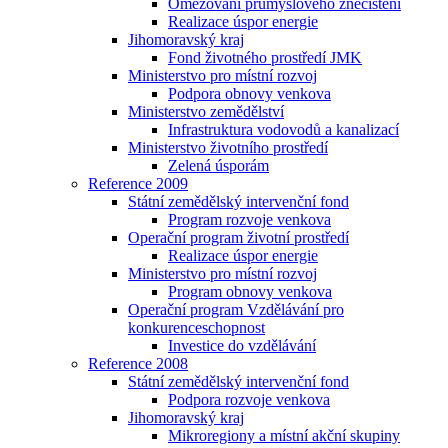
Omezování průmyslového znečištění
Realizace úspor energie
Jihomoravský kraj
Fond životného prostředí JMK
Ministerstvo pro místní rozvoj
Podpora obnovy venkova
Ministerstvo zemědělství
Infrastruktura vodovodů a kanalizací
Ministerstvo životního prostředí
Zelená úsporám
Reference 2009
Státní zemědělský intervenční fond
Program rozvoje venkova
Operační program životní prostředí
Realizace úspor energie
Ministerstvo pro místní rozvoj
Program obnovy venkova
Operační program Vzdělávání pro
konkurenceschopnost
Investice do vzdělávání
Reference 2008
Státní zemědělský intervenční fond
Podpora rozvoje venkova
Jihomoravský kraj
Mikroregiony a místní akční skupiny