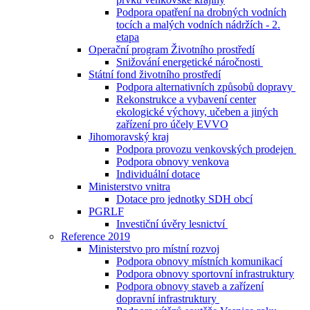
Podpora opatření na drobných vodních
tocích a malých vodních nádržích - 2.
etapa
Operační program Životního prostředí
Snižování energetické náročnosti
Státní fond životního prostředí
Podpora alternativních způsobů dopravy
Rekonstrukce a vybavení center
ekologické výchovy, učeben a jiných
zařízení pro účely EVVO
Jihomoravský kraj
Podpora provozu venkovských prodejen
Podpora obnovy venkova
Individuální dotace
Ministerstvo vnitra
Dotace pro jednotky SDH obcí
PGRLF
Investiční úvěry lesnictví
Reference 2019
Ministerstvo pro místní rozvoj
Podpora obnovy místních komunikací
Podpora obnovy sportovní infrastruktury
Podpora obnovy staveb a zařízení
dopravní infrastruktury