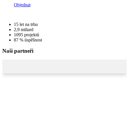
Objednat
15
let na trhu
2,9
miliard
1095
projektů
87 %
úspěšnost
Naši partneři