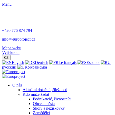
Menu
+420 776 874 794
info@europroject.cz
Mapa webu
Vytisknout
CZ
English
Deutsch
Le français
Espanol
русский
Українська
O nás
Aktuální dotační příležitosti
Kdo může žádat
Podnikatelé, živnostníci
Obce a města
Školy a neziskovky
Zemědělci