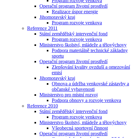
Program rozvoje venkova
Operační program životní prostředí
Realizace úspor energie
Jihomoravský kraj
Program rozvoje venkova
Reference 2011
Státní zemědělský intervenční fond
Program rozvoje venkova
Ministerstvo školství, mládeže a tělovýchovy
Podpora materiálně technické základny
sportu
Operační program životní prostředí
Zlepšování kvality ovzduší a omezování
emisí
Jihomoravský kraj
Obnova a údržba venkovské zástavby a
občanské vybavenosti
Ministerstvo pro místní rozvoj
Podpora obnovy a rozvoje venkova
Reference 2010
Státní zemědělský intervenční fond
Program rozvoje venkova
Ministerstvo školství, mládeže a tělovýchovy
Všeobecná sportovní činnost
Operační program životní prostředí