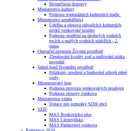
Bezpečnost dopravy
Ministerstvo kultury
Podpora regionálních kulturních tradic
Ministerstvo zemědělství
Údržba a obnova stávajících kulturních
prvků venkovské krajiny
Podpora opatření na drobných vodních
tocích a malých vodních nádržích - 2.
etapa
Operační program Životní prostředí
Zlepšování kvality vod a snižování rizika
povodní
Státní fond životního prostředí
Průzkum, posílení a budování zdrojů pitné
vody
Jihomoravský kraj
Podpora provozu venkovských prodejen
Podpora obnovy venkova
Ministerstvo vnitra
Dotace pro jednotky SDH obcí
SZIF
MAS Boskovicko plus
MAS Litomyšlsko
MAS Partnerství venkova
Reference 2020