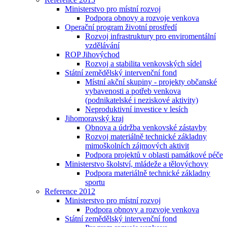
Ministerstvo pro místní rozvoj
Podpora obnovy a rozvoje venkova
Operační program životní prostředí
Rozvoj infrastruktury pro enviromentální
vzdělávání
ROP Jihovýchod
Rozvoj a stabilita venkovských sídel
Státní zemědělský intervenční fond
Místní akční skupiny - projekty občanské
vybavenosti a potřeb venkova
(podnikatelské i neziskové aktivity)
Neproduktivní investice v lesích
Jihomoravský kraj
Obnova a údržba venkovské zástavby
Rozvoj materiálně technické základny
mimoškolních zájmových aktivit
Podpora projektů v oblasti památkové péče
Ministerstvo školství, mládeže a tělovýchovy
Podpora materiálně technické základny
sportu
Reference 2012
Ministerstvo pro místní rozvoj
Podpora obnovy a rozvoje venkova
Státní zemědělský intervenční fond