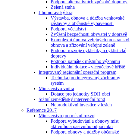
Podpora alternativních způsobů dopravy
Zelená stuha
Jihomoravský kraj
Výstavba, obnova a údržba venkovské
zástavby a občanské vybavenosti
Podpora včelařství
Zvýšení bezpečnosti obyvatel v dopravě
Komplexní úprava veřejných prostranství,
obnova a zřizování veřejné zeleně
Podpora rozvoje cyklistiky a cyklistické
dopravy
Podpora památek místního významu
Individuální dotace - víceúčelové hřiště
Integrovaný regionální operační program
Technika pro integrovaný záchranný
systém
Ministerstvo vnitra
Dotace pro jednotky SDH obcí
Státní zemědělský intervenční fond
Neproduktivní investice v lesích
Reference 2017
Ministerstvo pro místní rozvoj
Podpora vybudování a obnovy míst
aktivního a pasivního odpočinku
Podpora obnovy a údržby občanské