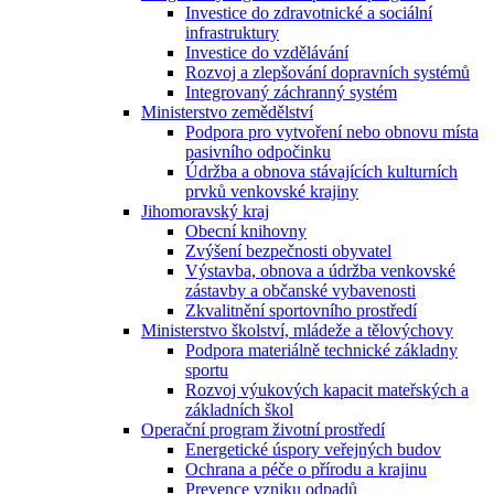
Investice do zdravotnické a sociální
infrastruktury
Investice do vzdělávání
Rozvoj a zlepšování dopravních systémů
Integrovaný záchranný systém
Ministerstvo zemědělství
Podpora pro vytvoření nebo obnovu místa
pasivního odpočinku
Údržba a obnova stávajících kulturních
prvků venkovské krajiny
Jihomoravský kraj
Obecní knihovny
Zvýšení bezpečnosti obyvatel
Výstavba, obnova a údržba venkovské
zástavby a občanské vybavenosti
Zkvalitnění sportovního prostředí
Ministerstvo školství, mládeže a tělovýchovy
Podpora materiálně technické základny
sportu
Rozvoj výukových kapacit mateřských a
základních škol
Operační program životní prostředí
Energetické úspory veřejných budov
Ochrana a péče o přírodu a krajinu
Prevence vzniku odpadů