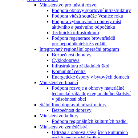
Ministerstvo pro místní rozvoj
Podpora obnovy sportovní infrastruktury
Podpora vítězů soutěže Vesnice roku
Podpora vybudování a obnovy míst
aktivního a pasivního odpočinku
Technická infrastruktura
Podpora regenerace brownfieldů
pro nepodnikatelské využití
Integrovaný regionální operační program
Bezpečnost dopravy
Cyklodoprava
Infrastruktura základních škol
Komunitní centra
Energetické úspory v bytových domech
Ministerstvo financí
Podpora rozvoje a obnovy materiálně
technické základny regionálního školství
v působnosti obcí
Státní fond dopravní infrastruktury
Bezpečnost dopravy
Ministerstvo kultury
Podpora regionálních kulturních tradic
Ministerstvo zemědělství
Údržba a obnova stávajících kulturních
prvků venkovské krajiny