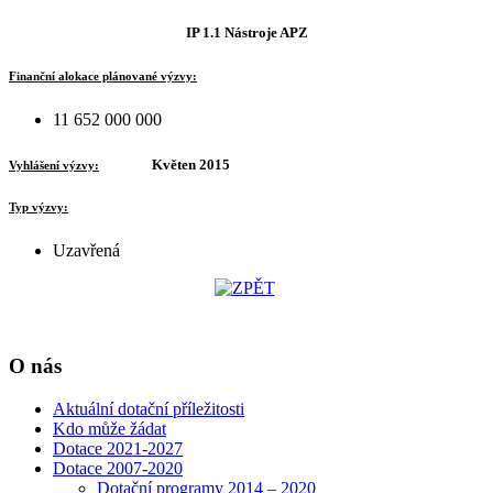
IP 1.1 Nástroje APZ
Finanční alokace plánované výzvy:
11 652 000 000
Květen 2015
Vyhlášení výzvy:
Typ výzvy:
Uzavřená
O nás
Aktuální dotační příležitosti
Kdo může žádat
Dotace 2021-2027
Dotace 2007-2020
Dotační programy 2014 – 2020