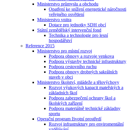
Ministerstvo průmyslu a obchodu
Opatření ke snížení energetické náročnosti
veřejného osvětlení
Ministerstvo vnitra
Dotace pro jednotky SDH obcí
Státní zemědělský intervenční fond
Technika a technologie pro lesní
hospodářství
Reference 2015
Ministerstvo pro místní rozvoj
Podpora obnovy a rozvoje venkova
Podpora výstavby technické infrastruktury
Podpora cestovního ruchu
Podpora obnovy drobných sakrálních
staveb v obci
Ministerstvo školství, mládeže a tělovýchovy
Rozvoj výukových kapacit mateřských a
základních škol
Podpora zabezpečení ochrany škol a
školských zařízení
Podpora materiálně technické základny
sportu
Operační program životní prostředí
Rozvoj infrastruktury pro enviromentální
vzdělávání