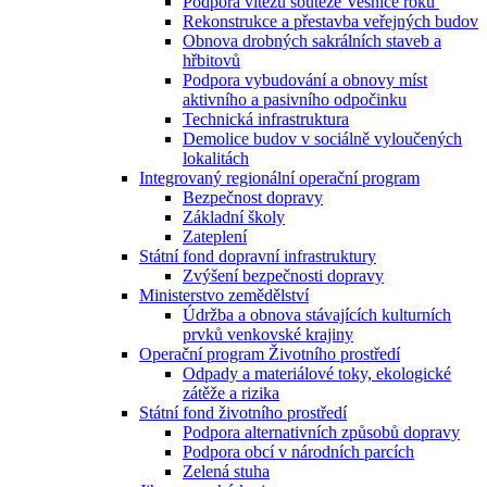
Podpora vítězů soutěže Vesnice roku
Rekonstrukce a přestavba veřejných budov
Obnova drobných sakrálních staveb a
hřbitovů
Podpora vybudování a obnovy míst
aktivního a pasivního odpočinku
Technická infrastruktura
Demolice budov v sociálně vyloučených
lokalitách
Integrovaný regionální operační program
Bezpečnost dopravy
Základní školy
Zateplení
Státní fond dopravní infrastruktury
Zvýšení bezpečnosti dopravy
Ministerstvo zemědělství
Údržba a obnova stávajících kulturních
prvků venkovské krajiny
Operační program Životního prostředí
Odpady a materiálové toky, ekologické
zátěže a rizika
Státní fond životního prostředí
Podpora alternativních způsobů dopravy
Podpora obcí v národních parcích
Zelená stuha