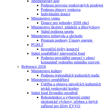
Jihomoravský kraj
Podpora provozu venkovských prodejen
Podpora obnovy venkova
Individuální dotace
Ministerstvo vnitra
Dotace pro jednotky SDH obcí
Ministerstvo školství, mládeže a tělovýchovy
Státní podpora sportu
Ministerstvo průmyslu a obchodu
Program podpory Úspory energie
PGRLF
Investiční úvěry lesnictví
Státní zemědělský intervenční fond
Podpora provádění operací v rámci
komunitně vedeného místního rozvoje
Reference 2018
Ministerstvo kultury
Podpora regionálních kulturních tradic
Ministerstvo zemědělství
Údržba a obnova stávajících kulturních
prvků venkovské krajiny
Státní fond životního prostředí
Rekonstrukce a vybavení center
ekologické výchovy, učeben a jiných
zařízení pro účely EVVO