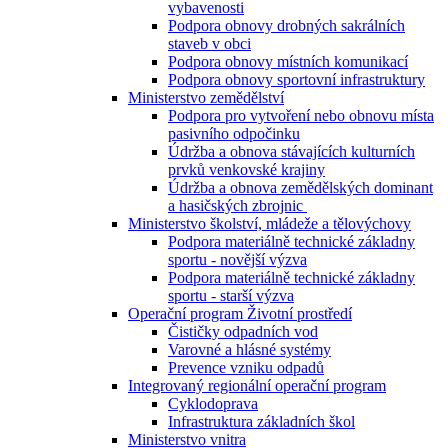
vybavenosti
Podpora obnovy drobných sakrálních
staveb v obci
Podpora obnovy místních komunikací
Podpora obnovy sportovní infrastruktury
Ministerstvo zemědělství
Podpora pro vytvoření nebo obnovu místa
pasivního odpočinku
Údržba a obnova stávajících kulturních
prvků venkovské krajiny
Údržba a obnova zemědělských dominant
a hasičských zbrojnic
Ministerstvo školství, mládeže a tělovýchovy
Podpora materiálně technické základny
sportu - novější výzva
Podpora materiálně technické základny
sportu - starší výzva
Operační program Životní prostředí
Čističky odpadních vod
Varovné a hlásné systémy
Prevence vzniku odpadů
Integrovaný regionální operační program
Cyklodoprava
Infrastruktura základních škol
Ministerstvo vnitra