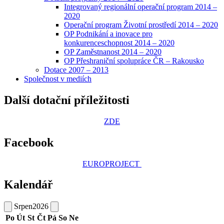
Integrovaný regionální operační program 2014 –
2020
Operační program Životní prostředí 2014 – 2020
OP Podnikání a inovace pro
konkurenceschopnost 2014 – 2020
OP Zaměstnanost 2014 – 2020
OP Přeshraniční spolupráce ČR – Rakousko
Dotace 2007 – 2013
Společnost v mediích
Další dotační příležitosti
ZDE
Facebook
EUROPROJECT
Kalendář
Srpen
2026
Po
Út
St
Čt
Pá
So
Ne