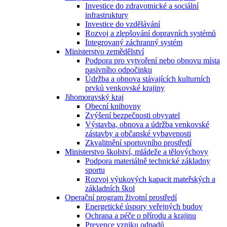
Investice do zdravotnické a sociální
infrastruktury
Investice do vzdělávání
Rozvoj a zlepšování dopravních systémů
Integrovaný záchranný systém
Ministerstvo zemědělství
Podpora pro vytvoření nebo obnovu místa
pasivního odpočinku
Údržba a obnova stávajících kulturních
prvků venkovské krajiny
Jihomoravský kraj
Obecní knihovny
Zvýšení bezpečnosti obyvatel
Výstavba, obnova a údržba venkovské
zástavby a občanské vybavenosti
Zkvalitnění sportovního prostředí
Ministerstvo školství, mládeže a tělovýchovy
Podpora materiálně technické základny
sportu
Rozvoj výukových kapacit mateřských a
základních škol
Operační program životní prostředí
Energetické úspory veřejných budov
Ochrana a péče o přírodu a krajinu
Prevence vzniku odpadů