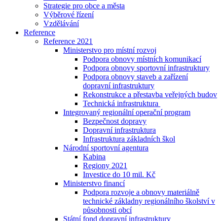
Strategie pro obce a města
Výběrové řízení
Vzdělávání
Reference
Reference 2021
Ministerstvo pro místní rozvoj
Podpora obnovy místních komunikací
Podpora obnovy sportovní infrastruktury
Podpora obnovy staveb a zařízení
dopravní infrastruktury
Rekonstrukce a přestavba veřejných budov
Technická infrastruktura
Integrovaný regionální operační program
Bezpečnost dopravy
Dopravní infrastruktura
Infrastruktura základních škol
Národní sportovní agentura
Kabina
Regiony 2021
Investice do 10 mil. Kč
Ministerstvo financí
Podpora rozvoje a obnovy materiálně
technické základny regionálního školství v
působnosti obcí
Státní fond dopravní infrastruktury