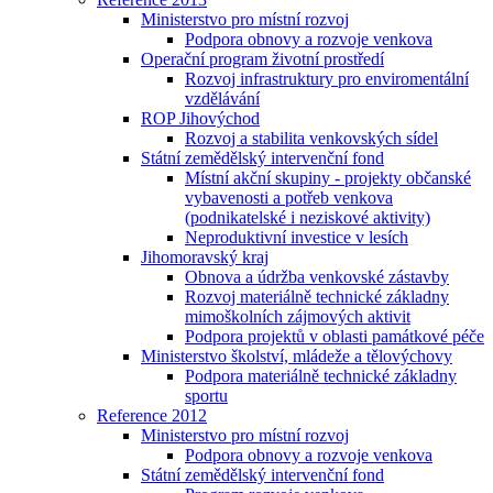
Ministerstvo pro místní rozvoj
Podpora obnovy a rozvoje venkova
Operační program životní prostředí
Rozvoj infrastruktury pro enviromentální
vzdělávání
ROP Jihovýchod
Rozvoj a stabilita venkovských sídel
Státní zemědělský intervenční fond
Místní akční skupiny - projekty občanské
vybavenosti a potřeb venkova
(podnikatelské i neziskové aktivity)
Neproduktivní investice v lesích
Jihomoravský kraj
Obnova a údržba venkovské zástavby
Rozvoj materiálně technické základny
mimoškolních zájmových aktivit
Podpora projektů v oblasti památkové péče
Ministerstvo školství, mládeže a tělovýchovy
Podpora materiálně technické základny
sportu
Reference 2012
Ministerstvo pro místní rozvoj
Podpora obnovy a rozvoje venkova
Státní zemědělský intervenční fond