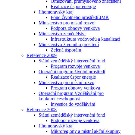
Omezování průmyslového znečištění
Realizace úspor energie
Jihomoravský kraj
Fond životného prostředí JMK
Ministerstvo pro místní rozvoj
Podpora obnovy venkova
Ministerstvo zemědělství
Infrastruktura vodovodů a kanalizací
Ministerstvo životního prostředí
Zelená úsporám
Reference 2009
Státní zemědělský intervenční fond
Program rozvoje venkova
Operační program životní prostředí
Realizace úspor energie
Ministerstvo pro místní rozvoj
Program obnovy venkova
Operační program Vzdělávání pro
konkurenceschopnost
Investice do vzdělávání
Reference 2008
Státní zemědělský intervenční fond
Podpora rozvoje venkova
Jihomoravský kraj
Mikroregiony a místní akční skupiny