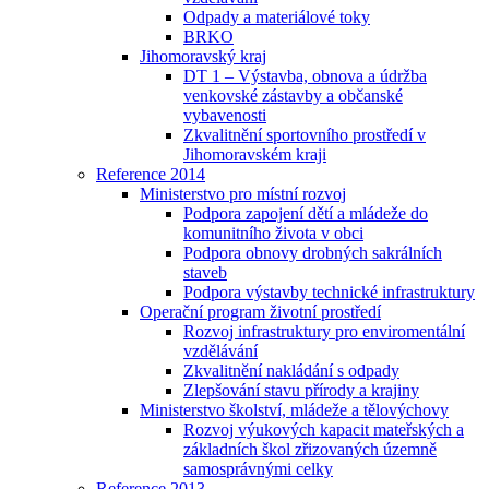
Odpady a materiálové toky
BRKO
Jihomoravský kraj
DT 1 – Výstavba, obnova a údržba
venkovské zástavby a občanské
vybavenosti
Zkvalitnění sportovního prostředí v
Jihomoravském kraji
Reference 2014
Ministerstvo pro místní rozvoj
Podpora zapojení dětí a mládeže do
komunitního života v obci
Podpora obnovy drobných sakrálních
staveb
Podpora výstavby technické infrastruktury
Operační program životní prostředí
Rozvoj infrastruktury pro enviromentální
vzdělávání
Zkvalitnění nakládání s odpady
Zlepšování stavu přírody a krajiny
Ministerstvo školství, mládeže a tělovýchovy
Rozvoj výukových kapacit mateřských a
základních škol zřizovaných územně
samosprávnými celky
Reference 2013