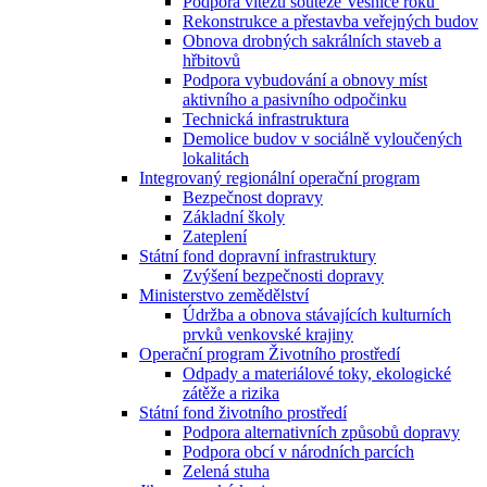
Podpora vítězů soutěže Vesnice roku
Rekonstrukce a přestavba veřejných budov
Obnova drobných sakrálních staveb a
hřbitovů
Podpora vybudování a obnovy míst
aktivního a pasivního odpočinku
Technická infrastruktura
Demolice budov v sociálně vyloučených
lokalitách
Integrovaný regionální operační program
Bezpečnost dopravy
Základní školy
Zateplení
Státní fond dopravní infrastruktury
Zvýšení bezpečnosti dopravy
Ministerstvo zemědělství
Údržba a obnova stávajících kulturních
prvků venkovské krajiny
Operační program Životního prostředí
Odpady a materiálové toky, ekologické
zátěže a rizika
Státní fond životního prostředí
Podpora alternativních způsobů dopravy
Podpora obcí v národních parcích
Zelená stuha