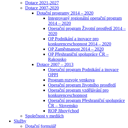
Dotace 2021-2027
Dotace 2007-2020
Dotační programy 2014 – 2020
Integrovaný regionální operační program
2014 – 2020
Operační program Životní prostředí 2014 –
2020
OP Podnikání a inovace pro
konkurenceschopnost 2014 – 2020
OP Zaměstnanost 2014 – 2020
OP Přeshraniční spolupráce ČR –
Rakousko
Dotace 2007 – 2013
Operační program Podnikání a inovace
OPPI
Program rozvoje venkova
Operační program životního prostředí
Operační program vzdělávání pro
konkurenceschopnost
Operační program Přeshraniční spolupráce
ČR – Slovensko
ROP Jihovýchod
Společnost v mediích
Služby
Dotační formulář