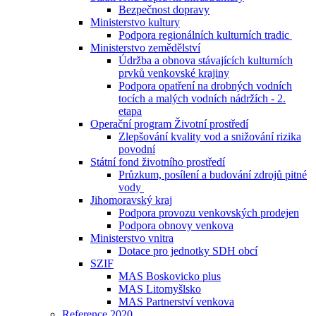
Bezpečnost dopravy
Ministerstvo kultury
Podpora regionálních kulturních tradic
Ministerstvo zemědělství
Údržba a obnova stávajících kulturních
prvků venkovské krajiny
Podpora opatření na drobných vodních
tocích a malých vodních nádržích - 2.
etapa
Operační program Životní prostředí
Zlepšování kvality vod a snižování rizika
povodní
Státní fond životního prostředí
Průzkum, posílení a budování zdrojů pitné
vody
Jihomoravský kraj
Podpora provozu venkovských prodejen
Podpora obnovy venkova
Ministerstvo vnitra
Dotace pro jednotky SDH obcí
SZIF
MAS Boskovicko plus
MAS Litomyšlsko
MAS Partnerství venkova
Reference 2020