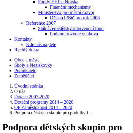
Fondy EHP a Norska
Finanční mechanismy
Ministerstvo pro místní rozvoj
Dětská hřiště pro rok 2008
Reference 2007
Státní zemědělský intervenční fond
Podpora rozvoje venkova
Kontakty
Kde nás najdete
Rychlý dotaz
Obce a města
Školy a Neziskovky
Podnikatelé
Zemědělci
Úvodní stránka
O nás
Dotace 2007-2020
Dotační programy 2014 – 2020
OP Zaměstnanost 2014 – 2020
Podpora dětských skupin pro podniky i...
Podpora dětských skupin pro