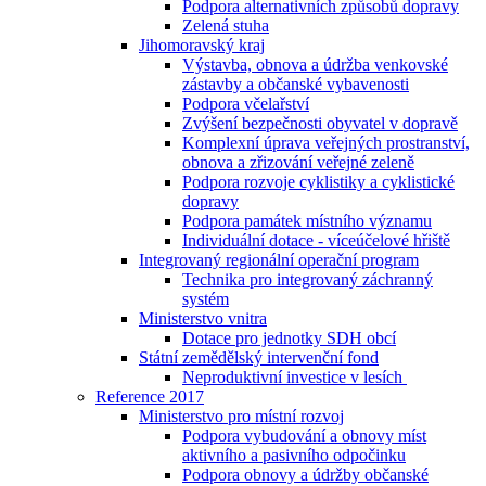
Podpora alternativních způsobů dopravy
Zelená stuha
Jihomoravský kraj
Výstavba, obnova a údržba venkovské
zástavby a občanské vybavenosti
Podpora včelařství
Zvýšení bezpečnosti obyvatel v dopravě
Komplexní úprava veřejných prostranství,
obnova a zřizování veřejné zeleně
Podpora rozvoje cyklistiky a cyklistické
dopravy
Podpora památek místního významu
Individuální dotace - víceúčelové hřiště
Integrovaný regionální operační program
Technika pro integrovaný záchranný
systém
Ministerstvo vnitra
Dotace pro jednotky SDH obcí
Státní zemědělský intervenční fond
Neproduktivní investice v lesích
Reference 2017
Ministerstvo pro místní rozvoj
Podpora vybudování a obnovy míst
aktivního a pasivního odpočinku
Podpora obnovy a údržby občanské