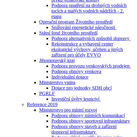
Podpora opatření na drobných vodních
tocích a malých vodních nádržích - 2.
etapa
Operační program Životního prostředí
Snižování energetické náročnosti
Státní fond životního prostředí
Podpora alternativních způsobů dopravy
Rekonstrukce a vybavení center
ekologické výchovy, učeben a jiných
zařízení pro účely EVVO
Jihomoravský kraj
Podpora provozu venkovských prodejen
Podpora obnovy venkova
Individuální dotace
Ministerstvo vnitra
Dotace pro jednotky SDH obcí
PGRLF
Investiční úvěry lesnictví
Reference 2019
Ministerstvo pro místní rozvoj
Podpora obnovy místních komunikací
Podpora obnovy sportovní infrastruktury
Podpora obnovy staveb a zařízení
dopravní infrastruktury