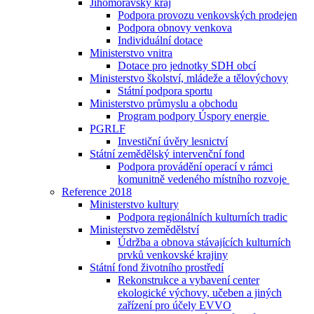
Jihomoravský kraj
Podpora provozu venkovských prodejen
Podpora obnovy venkova
Individuální dotace
Ministerstvo vnitra
Dotace pro jednotky SDH obcí
Ministerstvo školství, mládeže a tělovýchovy
Státní podpora sportu
Ministerstvo průmyslu a obchodu
Program podpory Úspory energie
PGRLF
Investiční úvěry lesnictví
Státní zemědělský intervenční fond
Podpora provádění operací v rámci
komunitně vedeného místního rozvoje
Reference 2018
Ministerstvo kultury
Podpora regionálních kulturních tradic
Ministerstvo zemědělství
Údržba a obnova stávajících kulturních
prvků venkovské krajiny
Státní fond životního prostředí
Rekonstrukce a vybavení center
ekologické výchovy, učeben a jiných
zařízení pro účely EVVO