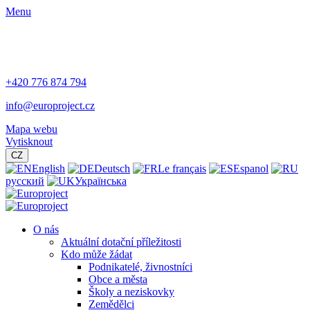
Menu
+420 776 874 794
info@europroject.cz
Mapa webu
Vytisknout
CZ
English
Deutsch
Le français
Espanol
русский
Українська
O nás
Aktuální dotační příležitosti
Kdo může žádat
Podnikatelé, živnostníci
Obce a města
Školy a neziskovky
Zemědělci