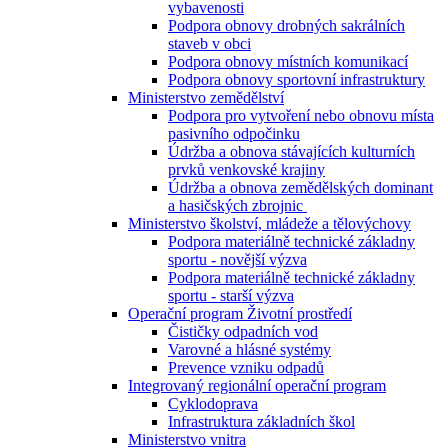
vybavenosti
Podpora obnovy drobných sakrálních
staveb v obci
Podpora obnovy místních komunikací
Podpora obnovy sportovní infrastruktury
Ministerstvo zemědělství
Podpora pro vytvoření nebo obnovu místa
pasivního odpočinku
Údržba a obnova stávajících kulturních
prvků venkovské krajiny
Údržba a obnova zemědělských dominant
a hasičských zbrojnic
Ministerstvo školství, mládeže a tělovýchovy
Podpora materiálně technické základny
sportu - novější výzva
Podpora materiálně technické základny
sportu - starší výzva
Operační program Životní prostředí
Čističky odpadních vod
Varovné a hlásné systémy
Prevence vzniku odpadů
Integrovaný regionální operační program
Cyklodoprava
Infrastruktura základních škol
Ministerstvo vnitra