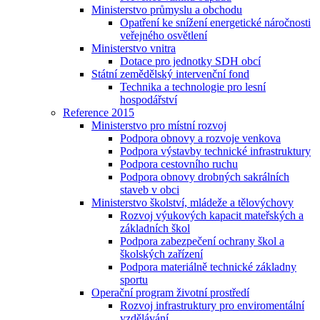
Ministerstvo průmyslu a obchodu
Opatření ke snížení energetické náročnosti
veřejného osvětlení
Ministerstvo vnitra
Dotace pro jednotky SDH obcí
Státní zemědělský intervenční fond
Technika a technologie pro lesní
hospodářství
Reference 2015
Ministerstvo pro místní rozvoj
Podpora obnovy a rozvoje venkova
Podpora výstavby technické infrastruktury
Podpora cestovního ruchu
Podpora obnovy drobných sakrálních
staveb v obci
Ministerstvo školství, mládeže a tělovýchovy
Rozvoj výukových kapacit mateřských a
základních škol
Podpora zabezpečení ochrany škol a
školských zařízení
Podpora materiálně technické základny
sportu
Operační program životní prostředí
Rozvoj infrastruktury pro enviromentální
vzdělávání