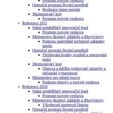
Program rozvoje venkova
Operační program životní prostředí
Realizace úspor energie
Jihomoravský kraj
Program rozvoje venkova
Reference 2011
Státní zemědělský intervenční fond
Program rozvoje venkova
Ministerstvo školství, mládeže a tělovýchovy
Podpora materiálně technické základny
sportu
Operační program životní prostředí
Zlepšování kvality ovzduší a omezování
emisí
Jihomoravský kraj
Obnova a údržba venkovské zástavby a
občanské vybavenosti
Ministerstvo pro místní rozvoj
Podpora obnovy a rozvoje venkova
Reference 2010
Státní zemědělský intervenční fond
Program rozvoje venkova
Ministerstvo školství, mládeže a tělovýchovy
Všeobecná sportovní činnost
Operační program životní prostředí