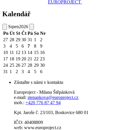
EUROPROJECT
Kalendář
Srpen
2026
Po
Út
St
Čt
Pá
So
Ne
27
28
29
30
31
1
2
3
4
5
6
7
8
9
10
11
12
13
14
15
16
17
18
19
20
21
22
23
24
25
26
27
28
29
30
31
1
2
3
4
5
6
Zůstaňte s námi v kontaktu
Europroject - Milana Štěpánková
e-mail:
stepankova@europroject.cz
mob.:
+420 776 87 47 94
Kpt. Jaroše č. 23/103, Boskovice 680 01
IČO: 40408809
web: www.europroject.cz