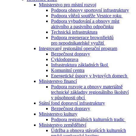
Ministerstvo pro místní rozvoj
Podpora obnovy sportovní infrastruktury
Podpora vítězů soutěže Vesnice roku
Podpora vybudování a obnovy míst
aktivního a pasivního odpočinku
Technická infrastruktura
Podpora regenerace brownfieldů
pro nepodnikatelské využití
Integrovaný regionální operační program
Bezpečnost dopravy
Cyklodoprava
Infrastruktura základních škol
Komunitní centra
Energetické úspory v bytových domech
Ministerstvo financí
Podpora rozvoje a obnovy materiálně
technické základny regionálního školství
v působnosti obcí
Státní fond dopravní infrastruktury
Bezpečnost dopravy
Ministerstvo kultury
Podpora regionálních kulturních tradic
Ministerstvo zemědělství
Údržba a obnova stávajících kulturních
prvků venkovské krajiny