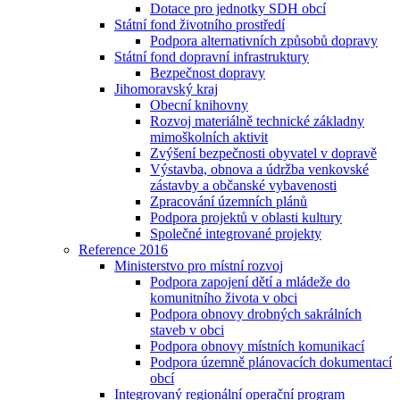
Dotace pro jednotky SDH obcí
Státní fond životního prostředí
Podpora alternativních způsobů dopravy
Státní fond dopravní infrastruktury
Bezpečnost dopravy
Jihomoravský kraj
Obecní knihovny
Rozvoj materiálně technické základny
mimoškolních aktivit
Zvýšení bezpečnosti obyvatel v dopravě
Výstavba, obnova a údržba venkovské
zástavby a občanské vybavenosti
Zpracování územních plánů
Podpora projektů v oblasti kultury
Společné integrované projekty
Reference 2016
Ministerstvo pro místní rozvoj
Podpora zapojení dětí a mládeže do
komunitního života v obci
Podpora obnovy drobných sakrálních
staveb v obci
Podpora obnovy místních komunikací
Podpora územně plánovacích dokumentací
obcí
Integrovaný regionální operační program