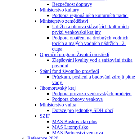
Bezpečnost dopravy
Ministerstvo kultury
Podpora regionálních kulturních tradic
Ministerstvo zemědělství
Údržba a obnova stávajících kulturních
prvků venkovské krajiny
Podpora opatření na drobných vodních
tocích a malých vodních nádržích - 2.
etapa
Operační program Životní prostředí
Zlepšování kvality vod a snižování rizika
povodní
Státní fond životního prostředí
Průzkum, posílení a budování zdrojů pitné
vody
Jihomoravský kraj
Podpora provozu venkovských prodejen
Podpora obnovy venkova
Ministerstvo vnitra
Dotace pro jednotky SDH obcí
SZIF
MAS Boskovicko plus
MAS Litomyšlsko
MAS Partnerství venkova
Reference 2020