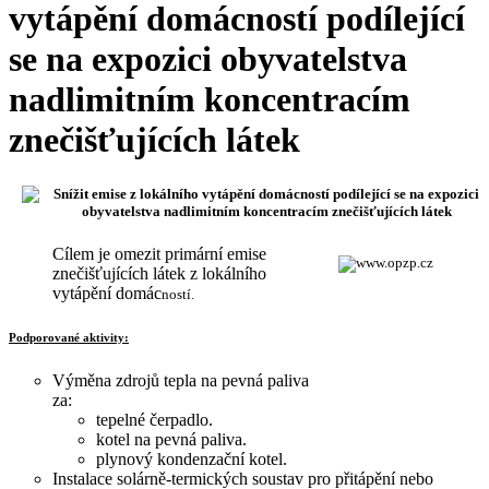
vytápění domácností podílející
se na expozici obyvatelstva
nadlimitním koncentracím
znečišťujících látek
Snížit emise z lokálního vytápění domácností podílející se na expozici
obyvatelstva nadlimitním koncentracím znečišťujících látek
Cílem je omezit primární emise
znečišťujících látek z lokálního
vytápění domác
no
s
tí.
Podporované aktivity:
Výměna zdrojů tepla na pevná paliva
za:
tepelné čerpadlo.
kotel na pevná paliva.
plynový kondenzační kotel.
Instalace solárně-termických soustav pro přitápění nebo