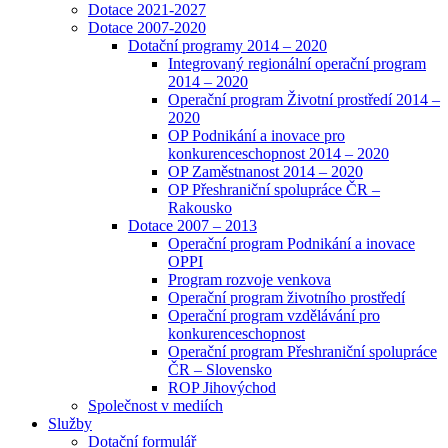
Dotace 2021-2027
Dotace 2007-2020
Dotační programy 2014 – 2020
Integrovaný regionální operační program
2014 – 2020
Operační program Životní prostředí 2014 –
2020
OP Podnikání a inovace pro
konkurenceschopnost 2014 – 2020
OP Zaměstnanost 2014 – 2020
OP Přeshraniční spolupráce ČR –
Rakousko
Dotace 2007 – 2013
Operační program Podnikání a inovace
OPPI
Program rozvoje venkova
Operační program životního prostředí
Operační program vzdělávání pro
konkurenceschopnost
Operační program Přeshraniční spolupráce
ČR – Slovensko
ROP Jihovýchod
Společnost v mediích
Služby
Dotační formulář