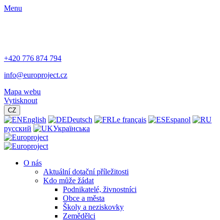
Menu
+420 776 874 794
info@europroject.cz
Mapa webu
Vytisknout
CZ
English
Deutsch
Le français
Espanol
русский
Українська
O nás
Aktuální dotační příležitosti
Kdo může žádat
Podnikatelé, živnostníci
Obce a města
Školy a neziskovky
Zemědělci