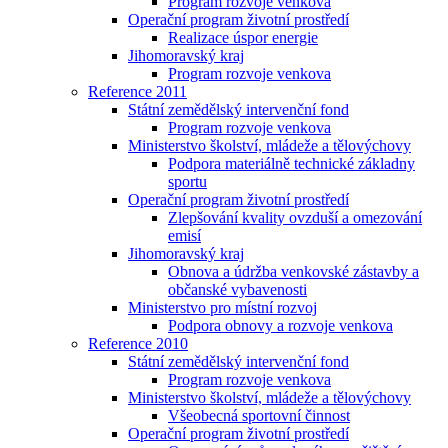
Program rozvoje venkova
Operační program životní prostředí
Realizace úspor energie
Jihomoravský kraj
Program rozvoje venkova
Reference 2011
Státní zemědělský intervenční fond
Program rozvoje venkova
Ministerstvo školství, mládeže a tělovýchovy
Podpora materiálně technické základny
sportu
Operační program životní prostředí
Zlepšování kvality ovzduší a omezování
emisí
Jihomoravský kraj
Obnova a údržba venkovské zástavby a
občanské vybavenosti
Ministerstvo pro místní rozvoj
Podpora obnovy a rozvoje venkova
Reference 2010
Státní zemědělský intervenční fond
Program rozvoje venkova
Ministerstvo školství, mládeže a tělovýchovy
Všeobecná sportovní činnost
Operační program životní prostředí