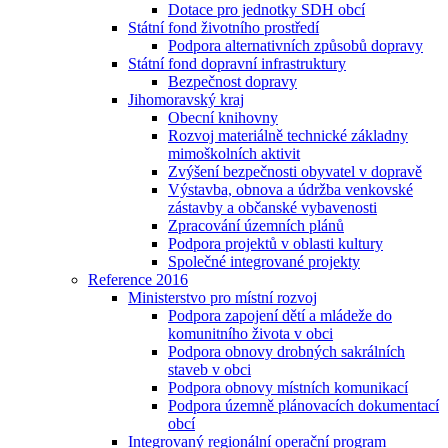
Dotace pro jednotky SDH obcí
Státní fond životního prostředí
Podpora alternativních způsobů dopravy
Státní fond dopravní infrastruktury
Bezpečnost dopravy
Jihomoravský kraj
Obecní knihovny
Rozvoj materiálně technické základny
mimoškolních aktivit
Zvýšení bezpečnosti obyvatel v dopravě
Výstavba, obnova a údržba venkovské
zástavby a občanské vybavenosti
Zpracování územních plánů
Podpora projektů v oblasti kultury
Společné integrované projekty
Reference 2016
Ministerstvo pro místní rozvoj
Podpora zapojení dětí a mládeže do
komunitního života v obci
Podpora obnovy drobných sakrálních
staveb v obci
Podpora obnovy místních komunikací
Podpora územně plánovacích dokumentací
obcí
Integrovaný regionální operační program