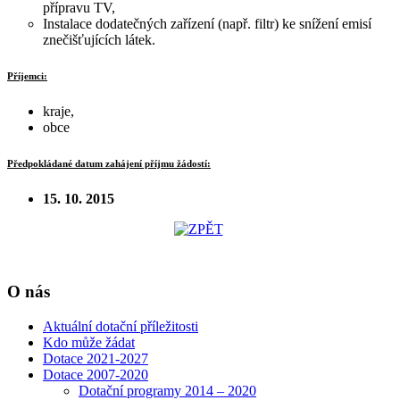
přípravu TV,
Instalace dodatečných zařízení (např. filtr) ke snížení emisí
znečišťujících látek.
Příjemci:
kraje,
obce
Předpokládané datum zahájení příjmu žádostí:
15. 10. 2015
O nás
Aktuální dotační příležitosti
Kdo může žádat
Dotace 2021-2027
Dotace 2007-2020
Dotační programy 2014 – 2020