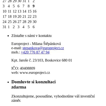
27
28
29
30
31
1
2
3
4
5
6
7
8
9
10
11
12
13
14
15
16
17
18
19
20
21
22
23
24
25
26
27
28
29
30
31
1
2
3
4
5
6
Zůstaňte s námi v kontaktu
Europroject - Milana Štěpánková
e-mail:
stepankova@europroject.cz
mob.:
+420 776 87 47 94
Kpt. Jaroše č. 23/103, Boskovice 680 01
IČO: 40408809
web: www.europroject.cz
Domluvte si konzultaci
zdarma
Zkonzultujeme, posoudíme, vyhodnotíme váš investiční
záměr.