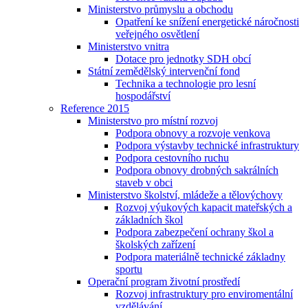
Ministerstvo průmyslu a obchodu
Opatření ke snížení energetické náročnosti
veřejného osvětlení
Ministerstvo vnitra
Dotace pro jednotky SDH obcí
Státní zemědělský intervenční fond
Technika a technologie pro lesní
hospodářství
Reference 2015
Ministerstvo pro místní rozvoj
Podpora obnovy a rozvoje venkova
Podpora výstavby technické infrastruktury
Podpora cestovního ruchu
Podpora obnovy drobných sakrálních
staveb v obci
Ministerstvo školství, mládeže a tělovýchovy
Rozvoj výukových kapacit mateřských a
základních škol
Podpora zabezpečení ochrany škol a
školských zařízení
Podpora materiálně technické základny
sportu
Operační program životní prostředí
Rozvoj infrastruktury pro enviromentální
vzdělávání