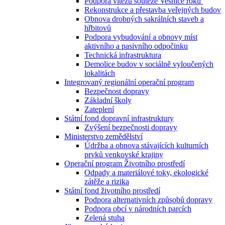
Podpora vítězů soutěže Vesnice roku
Rekonstrukce a přestavba veřejných budov
Obnova drobných sakrálních staveb a
hřbitovů
Podpora vybudování a obnovy míst
aktivního a pasivního odpočinku
Technická infrastruktura
Demolice budov v sociálně vyloučených
lokalitách
Integrovaný regionální operační program
Bezpečnost dopravy
Základní školy
Zateplení
Státní fond dopravní infrastruktury
Zvýšení bezpečnosti dopravy
Ministerstvo zemědělství
Údržba a obnova stávajících kulturních
prvků venkovské krajiny
Operační program Životního prostředí
Odpady a materiálové toky, ekologické
zátěže a rizika
Státní fond životního prostředí
Podpora alternativních způsobů dopravy
Podpora obcí v národních parcích
Zelená stuha