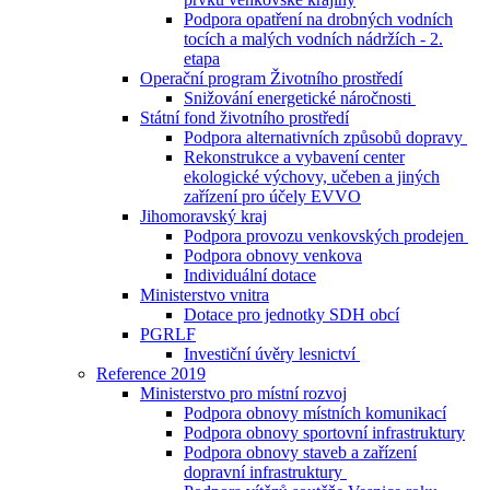
Podpora opatření na drobných vodních
tocích a malých vodních nádržích - 2.
etapa
Operační program Životního prostředí
Snižování energetické náročnosti
Státní fond životního prostředí
Podpora alternativních způsobů dopravy
Rekonstrukce a vybavení center
ekologické výchovy, učeben a jiných
zařízení pro účely EVVO
Jihomoravský kraj
Podpora provozu venkovských prodejen
Podpora obnovy venkova
Individuální dotace
Ministerstvo vnitra
Dotace pro jednotky SDH obcí
PGRLF
Investiční úvěry lesnictví
Reference 2019
Ministerstvo pro místní rozvoj
Podpora obnovy místních komunikací
Podpora obnovy sportovní infrastruktury
Podpora obnovy staveb a zařízení
dopravní infrastruktury