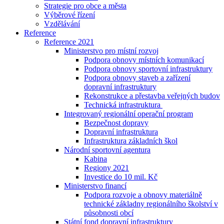
Strategie pro obce a města
Výběrové řízení
Vzdělávání
Reference
Reference 2021
Ministerstvo pro místní rozvoj
Podpora obnovy místních komunikací
Podpora obnovy sportovní infrastruktury
Podpora obnovy staveb a zařízení
dopravní infrastruktury
Rekonstrukce a přestavba veřejných budov
Technická infrastruktura
Integrovaný regionální operační program
Bezpečnost dopravy
Dopravní infrastruktura
Infrastruktura základních škol
Národní sportovní agentura
Kabina
Regiony 2021
Investice do 10 mil. Kč
Ministerstvo financí
Podpora rozvoje a obnovy materiálně
technické základny regionálního školství v
působnosti obcí
Státní fond dopravní infrastruktury