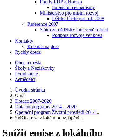
Fondy EHP a Norska
Finanční mechanismy
Ministerstvo pro místní rozvoj
Dětská hřiště pro rok 2008
Reference 2007
Státní zemědělský intervenční fond
Podpora rozvoje venkova
Kontakty
Kde nás najdete
Rychlý dotaz
Obce a města
Školy a Neziskovky
Podnikatelé
Zemědělci
Úvodní stránka
O nás
Dotace 2007-2020
Dotační programy 2014 – 2020
Operační program Životní prostředí 2014...
Snížit emise z lokálního vytápění...
Snížit emise z lokálního