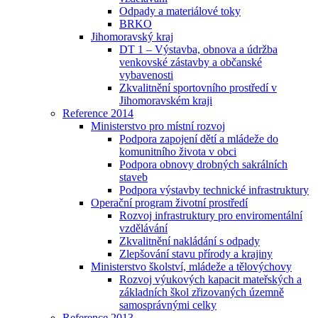
Odpady a materiálové toky
BRKO
Jihomoravský kraj
DT 1 – Výstavba, obnova a údržba
venkovské zástavby a občanské
vybavenosti
Zkvalitnění sportovního prostředí v
Jihomoravském kraji
Reference 2014
Ministerstvo pro místní rozvoj
Podpora zapojení dětí a mládeže do
komunitního života v obci
Podpora obnovy drobných sakrálních
staveb
Podpora výstavby technické infrastruktury
Operační program životní prostředí
Rozvoj infrastruktury pro enviromentální
vzdělávání
Zkvalitnění nakládání s odpady
Zlepšování stavu přírody a krajiny
Ministerstvo školství, mládeže a tělovýchovy
Rozvoj výukových kapacit mateřských a
základních škol zřizovaných územně
samosprávnými celky
Reference 2013