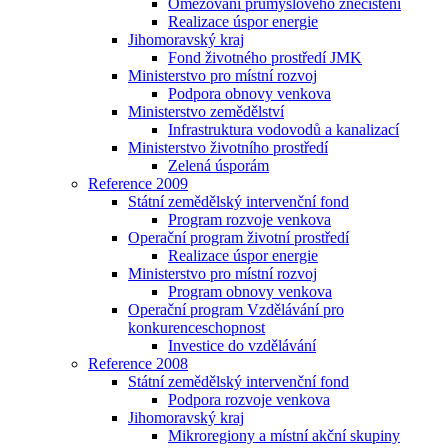
Omezování průmyslového znečištění
Realizace úspor energie
Jihomoravský kraj
Fond životného prostředí JMK
Ministerstvo pro místní rozvoj
Podpora obnovy venkova
Ministerstvo zemědělství
Infrastruktura vodovodů a kanalizací
Ministerstvo životního prostředí
Zelená úsporám
Reference 2009
Státní zemědělský intervenční fond
Program rozvoje venkova
Operační program životní prostředí
Realizace úspor energie
Ministerstvo pro místní rozvoj
Program obnovy venkova
Operační program Vzdělávání pro
konkurenceschopnost
Investice do vzdělávání
Reference 2008
Státní zemědělský intervenční fond
Podpora rozvoje venkova
Jihomoravský kraj
Mikroregiony a místní akční skupiny