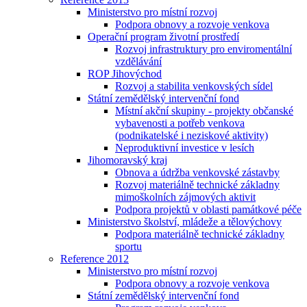
Ministerstvo pro místní rozvoj
Podpora obnovy a rozvoje venkova
Operační program životní prostředí
Rozvoj infrastruktury pro enviromentální
vzdělávání
ROP Jihovýchod
Rozvoj a stabilita venkovských sídel
Státní zemědělský intervenční fond
Místní akční skupiny - projekty občanské
vybavenosti a potřeb venkova
(podnikatelské i neziskové aktivity)
Neproduktivní investice v lesích
Jihomoravský kraj
Obnova a údržba venkovské zástavby
Rozvoj materiálně technické základny
mimoškolních zájmových aktivit
Podpora projektů v oblasti památkové péče
Ministerstvo školství, mládeže a tělovýchovy
Podpora materiálně technické základny
sportu
Reference 2012
Ministerstvo pro místní rozvoj
Podpora obnovy a rozvoje venkova
Státní zemědělský intervenční fond