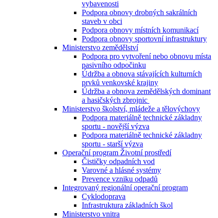
vybavenosti
Podpora obnovy drobných sakrálních
staveb v obci
Podpora obnovy místních komunikací
Podpora obnovy sportovní infrastruktury
Ministerstvo zemědělství
Podpora pro vytvoření nebo obnovu místa
pasivního odpočinku
Údržba a obnova stávajících kulturních
prvků venkovské krajiny
Údržba a obnova zemědělských dominant
a hasičských zbrojnic
Ministerstvo školství, mládeže a tělovýchovy
Podpora materiálně technické základny
sportu - novější výzva
Podpora materiálně technické základny
sportu - starší výzva
Operační program Životní prostředí
Čističky odpadních vod
Varovné a hlásné systémy
Prevence vzniku odpadů
Integrovaný regionální operační program
Cyklodoprava
Infrastruktura základních škol
Ministerstvo vnitra