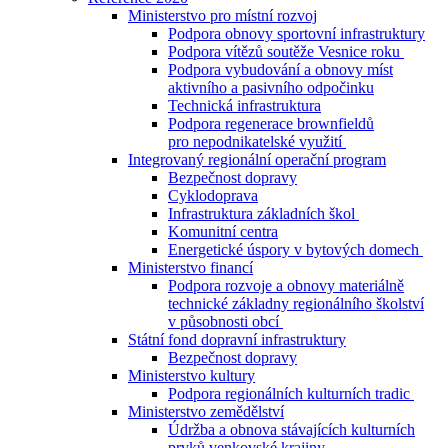
Ministerstvo pro místní rozvoj
Podpora obnovy sportovní infrastruktury
Podpora vítězů soutěže Vesnice roku
Podpora vybudování a obnovy míst
aktivního a pasivního odpočinku
Technická infrastruktura
Podpora regenerace brownfieldů
pro nepodnikatelské využití
Integrovaný regionální operační program
Bezpečnost dopravy
Cyklodoprava
Infrastruktura základních škol
Komunitní centra
Energetické úspory v bytových domech
Ministerstvo financí
Podpora rozvoje a obnovy materiálně
technické základny regionálního školství
v působnosti obcí
Státní fond dopravní infrastruktury
Bezpečnost dopravy
Ministerstvo kultury
Podpora regionálních kulturních tradic
Ministerstvo zemědělství
Údržba a obnova stávajících kulturních
prvků venkovské krajiny