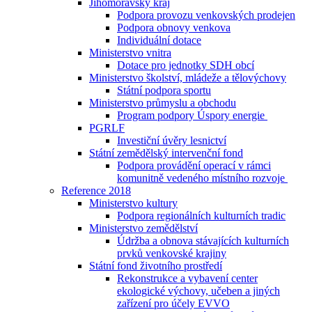
Jihomoravský kraj
Podpora provozu venkovských prodejen
Podpora obnovy venkova
Individuální dotace
Ministerstvo vnitra
Dotace pro jednotky SDH obcí
Ministerstvo školství, mládeže a tělovýchovy
Státní podpora sportu
Ministerstvo průmyslu a obchodu
Program podpory Úspory energie
PGRLF
Investiční úvěry lesnictví
Státní zemědělský intervenční fond
Podpora provádění operací v rámci
komunitně vedeného místního rozvoje
Reference 2018
Ministerstvo kultury
Podpora regionálních kulturních tradic
Ministerstvo zemědělství
Údržba a obnova stávajících kulturních
prvků venkovské krajiny
Státní fond životního prostředí
Rekonstrukce a vybavení center
ekologické výchovy, učeben a jiných
zařízení pro účely EVVO