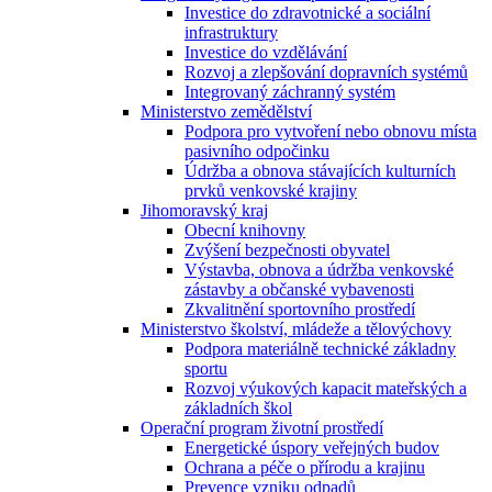
Investice do zdravotnické a sociální
infrastruktury
Investice do vzdělávání
Rozvoj a zlepšování dopravních systémů
Integrovaný záchranný systém
Ministerstvo zemědělství
Podpora pro vytvoření nebo obnovu místa
pasivního odpočinku
Údržba a obnova stávajících kulturních
prvků venkovské krajiny
Jihomoravský kraj
Obecní knihovny
Zvýšení bezpečnosti obyvatel
Výstavba, obnova a údržba venkovské
zástavby a občanské vybavenosti
Zkvalitnění sportovního prostředí
Ministerstvo školství, mládeže a tělovýchovy
Podpora materiálně technické základny
sportu
Rozvoj výukových kapacit mateřských a
základních škol
Operační program životní prostředí
Energetické úspory veřejných budov
Ochrana a péče o přírodu a krajinu
Prevence vzniku odpadů