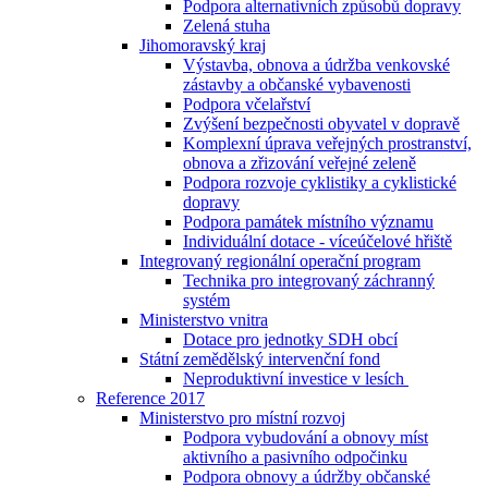
Podpora alternativních způsobů dopravy
Zelená stuha
Jihomoravský kraj
Výstavba, obnova a údržba venkovské
zástavby a občanské vybavenosti
Podpora včelařství
Zvýšení bezpečnosti obyvatel v dopravě
Komplexní úprava veřejných prostranství,
obnova a zřizování veřejné zeleně
Podpora rozvoje cyklistiky a cyklistické
dopravy
Podpora památek místního významu
Individuální dotace - víceúčelové hřiště
Integrovaný regionální operační program
Technika pro integrovaný záchranný
systém
Ministerstvo vnitra
Dotace pro jednotky SDH obcí
Státní zemědělský intervenční fond
Neproduktivní investice v lesích
Reference 2017
Ministerstvo pro místní rozvoj
Podpora vybudování a obnovy míst
aktivního a pasivního odpočinku
Podpora obnovy a údržby občanské