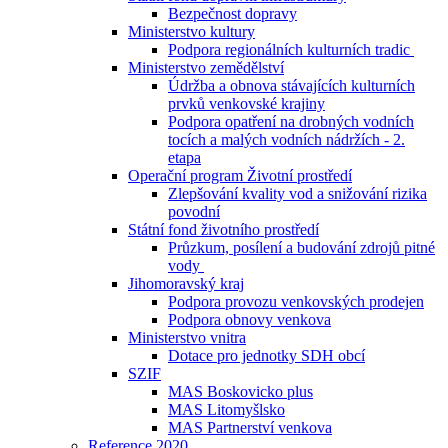
Bezpečnost dopravy
Ministerstvo kultury
Podpora regionálních kulturních tradic
Ministerstvo zemědělství
Údržba a obnova stávajících kulturních
prvků venkovské krajiny
Podpora opatření na drobných vodních
tocích a malých vodních nádržích - 2.
etapa
Operační program Životní prostředí
Zlepšování kvality vod a snižování rizika
povodní
Státní fond životního prostředí
Průzkum, posílení a budování zdrojů pitné
vody
Jihomoravský kraj
Podpora provozu venkovských prodejen
Podpora obnovy venkova
Ministerstvo vnitra
Dotace pro jednotky SDH obcí
SZIF
MAS Boskovicko plus
MAS Litomyšlsko
MAS Partnerství venkova
Reference 2020