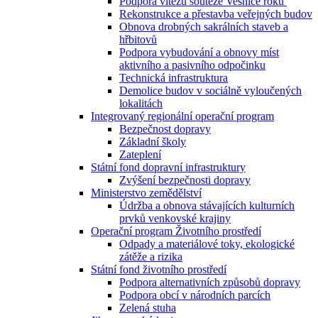
Podpora vítězů soutěže Vesnice roku
Rekonstrukce a přestavba veřejných budov
Obnova drobných sakrálních staveb a
hřbitovů
Podpora vybudování a obnovy míst
aktivního a pasivního odpočinku
Technická infrastruktura
Demolice budov v sociálně vyloučených
lokalitách
Integrovaný regionální operační program
Bezpečnost dopravy
Základní školy
Zateplení
Státní fond dopravní infrastruktury
Zvýšení bezpečnosti dopravy
Ministerstvo zemědělství
Údržba a obnova stávajících kulturních
prvků venkovské krajiny
Operační program Životního prostředí
Odpady a materiálové toky, ekologické
zátěže a rizika
Státní fond životního prostředí
Podpora alternativních způsobů dopravy
Podpora obcí v národních parcích
Zelená stuha