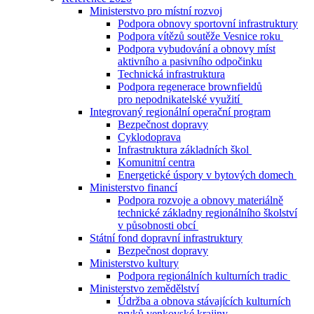
Ministerstvo pro místní rozvoj
Podpora obnovy sportovní infrastruktury
Podpora vítězů soutěže Vesnice roku
Podpora vybudování a obnovy míst
aktivního a pasivního odpočinku
Technická infrastruktura
Podpora regenerace brownfieldů
pro nepodnikatelské využití
Integrovaný regionální operační program
Bezpečnost dopravy
Cyklodoprava
Infrastruktura základních škol
Komunitní centra
Energetické úspory v bytových domech
Ministerstvo financí
Podpora rozvoje a obnovy materiálně
technické základny regionálního školství
v působnosti obcí
Státní fond dopravní infrastruktury
Bezpečnost dopravy
Ministerstvo kultury
Podpora regionálních kulturních tradic
Ministerstvo zemědělství
Údržba a obnova stávajících kulturních
prvků venkovské krajiny