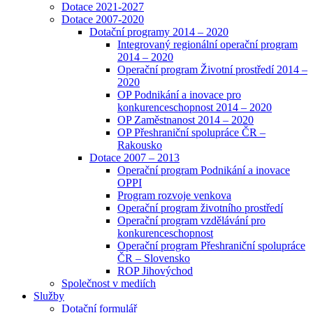
Dotace 2021-2027
Dotace 2007-2020
Dotační programy 2014 – 2020
Integrovaný regionální operační program
2014 – 2020
Operační program Životní prostředí 2014 –
2020
OP Podnikání a inovace pro
konkurenceschopnost 2014 – 2020
OP Zaměstnanost 2014 – 2020
OP Přeshraniční spolupráce ČR –
Rakousko
Dotace 2007 – 2013
Operační program Podnikání a inovace
OPPI
Program rozvoje venkova
Operační program životního prostředí
Operační program vzdělávání pro
konkurenceschopnost
Operační program Přeshraniční spolupráce
ČR – Slovensko
ROP Jihovýchod
Společnost v mediích
Služby
Dotační formulář