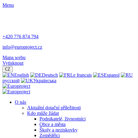
Menu
+420 776 874 794
info@europroject.cz
Mapa webu
Vytisknout
CZ
English
Deutsch
Le français
Espanol
русский
Українська
O nás
Aktuální dotační příležitosti
Kdo může žádat
Podnikatelé, živnostníci
Obce a města
Školy a neziskovky
Zemědělci