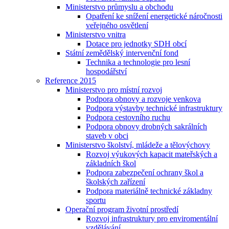
Ministerstvo průmyslu a obchodu
Opatření ke snížení energetické náročnosti
veřejného osvětlení
Ministerstvo vnitra
Dotace pro jednotky SDH obcí
Státní zemědělský intervenční fond
Technika a technologie pro lesní
hospodářství
Reference 2015
Ministerstvo pro místní rozvoj
Podpora obnovy a rozvoje venkova
Podpora výstavby technické infrastruktury
Podpora cestovního ruchu
Podpora obnovy drobných sakrálních
staveb v obci
Ministerstvo školství, mládeže a tělovýchovy
Rozvoj výukových kapacit mateřských a
základních škol
Podpora zabezpečení ochrany škol a
školských zařízení
Podpora materiálně technické základny
sportu
Operační program životní prostředí
Rozvoj infrastruktury pro enviromentální
vzdělávání