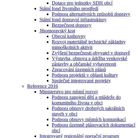
Dotace pro jednotky SDH obcí
Státní fond životního prostředí
Podpora alternativních způsobů dopravy
Státní fond dopravní infrastruktury
Bezpečnost dopravy
Jihomoravský kraj
Obecní knihovny
Rozvoj materiálně technické základny
mimoškolních aktivit
Zvýšení bezpečnosti obyvatel v dopravě
Výstavba, obnova a údržba venkovské
zástavby a občanské vybavenosti
Zpracování územních plánů
Podpora projektů v oblasti kultury
Společné integrované projekty
Reference 2016
Ministerstvo pro místní rozvoj
Podpora zapojení dětí a mládeže do
komunitního života v obci
Podpora obnovy drobných sakrálních
staveb v obci
Podpora obnovy místních komunikací
Podpora územně plánovacích dokumentací
obcí
Integrovaný regionální operační program