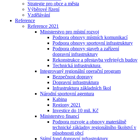
Strategie pro obce a města
Výběrové řízení
Vzdělávání
Reference
Reference 2021
Ministerstvo pro místní rozvoj
Podpora obnovy místních komunikací
Podpora obnovy sportovní infrastruktury
Podpora obnovy staveb a zařízení
dopravní infrastruktury
Rekonstrukce a přestavba veřejných budov
Technická infrastruktura
Integrovaný regionální operační program
Bezpečnost dopravy
Dopravní infrastruktura
Infrastruktura základních škol
Národní sportovní agentura
Kabina
Regiony 2021
Investice do 10 mil. Kč
Ministerstvo financí
Podpora rozvoje a obnovy materiálně
technické základny regionálního školství v
působnosti obcí
Státní fond dopravní infrastruktury