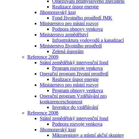
Omezování průmyslového znečištění
Realizace úspor energie
Jihomoravský kraj
Fond životného prostředí JMK
Ministerstvo pro místní rozvoj
Podpora obnovy venkova
Ministerstvo zemědělství
Infrastruktura vodovodů a kanalizací
Ministerstvo životního prostředí
Zelená úsporám
Reference 2009
Státní zemědělský intervenční fond
Program rozvoje venkova
Operační program životní prostředí
Realizace úspor energie
Ministerstvo pro místní rozvoj
Program obnovy venkova
Operační program Vzdělávání pro
konkurenceschopnost
Investice do vzdělávání
Reference 2008
Státní zemědělský intervenční fond
Podpora rozvoje venkova
Jihomoravský kraj
Mikroregiony a místní akční skupiny