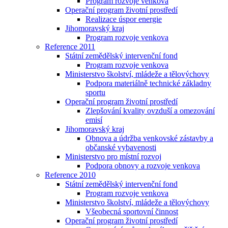
Program rozvoje venkova
Operační program životní prostředí
Realizace úspor energie
Jihomoravský kraj
Program rozvoje venkova
Reference 2011
Státní zemědělský intervenční fond
Program rozvoje venkova
Ministerstvo školství, mládeže a tělovýchovy
Podpora materiálně technické základny
sportu
Operační program životní prostředí
Zlepšování kvality ovzduší a omezování
emisí
Jihomoravský kraj
Obnova a údržba venkovské zástavby a
občanské vybavenosti
Ministerstvo pro místní rozvoj
Podpora obnovy a rozvoje venkova
Reference 2010
Státní zemědělský intervenční fond
Program rozvoje venkova
Ministerstvo školství, mládeže a tělovýchovy
Všeobecná sportovní činnost
Operační program životní prostředí