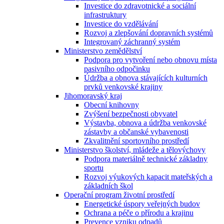
Investice do zdravotnické a sociální
infrastruktury
Investice do vzdělávání
Rozvoj a zlepšování dopravních systémů
Integrovaný záchranný systém
Ministerstvo zemědělství
Podpora pro vytvoření nebo obnovu místa
pasivního odpočinku
Údržba a obnova stávajících kulturních
prvků venkovské krajiny
Jihomoravský kraj
Obecní knihovny
Zvýšení bezpečnosti obyvatel
Výstavba, obnova a údržba venkovské
zástavby a občanské vybavenosti
Zkvalitnění sportovního prostředí
Ministerstvo školství, mládeže a tělovýchovy
Podpora materiálně technické základny
sportu
Rozvoj výukových kapacit mateřských a
základních škol
Operační program životní prostředí
Energetické úspory veřejných budov
Ochrana a péče o přírodu a krajinu
Prevence vzniku odpadů