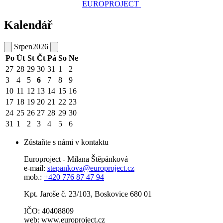
EUROPROJECT
Kalendář
Srpen
2026
Po
Út
St
Čt
Pá
So
Ne
27
28
29
30
31
1
2
3
4
5
6
7
8
9
10
11
12
13
14
15
16
17
18
19
20
21
22
23
24
25
26
27
28
29
30
31
1
2
3
4
5
6
Zůstaňte s námi v kontaktu
Europroject - Milana Štěpánková
e-mail:
stepankova@europroject.cz
mob.:
+420 776 87 47 94
Kpt. Jaroše č. 23/103, Boskovice 680 01
IČO: 40408809
web: www.europroject.cz