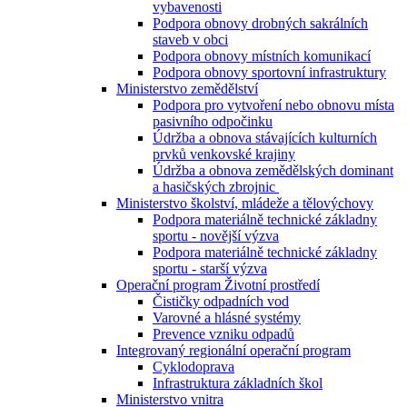
vybavenosti
Podpora obnovy drobných sakrálních
staveb v obci
Podpora obnovy místních komunikací
Podpora obnovy sportovní infrastruktury
Ministerstvo zemědělství
Podpora pro vytvoření nebo obnovu místa
pasivního odpočinku
Údržba a obnova stávajících kulturních
prvků venkovské krajiny
Údržba a obnova zemědělských dominant
a hasičských zbrojnic
Ministerstvo školství, mládeže a tělovýchovy
Podpora materiálně technické základny
sportu - novější výzva
Podpora materiálně technické základny
sportu - starší výzva
Operační program Životní prostředí
Čističky odpadních vod
Varovné a hlásné systémy
Prevence vzniku odpadů
Integrovaný regionální operační program
Cyklodoprava
Infrastruktura základních škol
Ministerstvo vnitra