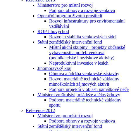
Ministerstvo pro místní rozvoj
Podpora obnovy a rozvoje venkova
Operační program životní prostředí
Rozvoj infrastruktury pro enviromentální
vzdělávání
ROP Jihovýchod
Rozvoj a stabilita venkovských sídel
Státní zemědělský intervenční fond
Místní akční skupiny - projekty občanské
vybavenosti a potřeb venkova
(podnikatelské i neziskové aktivity)
Neproduktivní investice v lesích
Jihomoravský kraj
Obnova a údržba venkovské zástavby
Rozvoj materiálně technické základny
mimoškolních zájmových aktivit
Podpora projektů v oblasti památkové péče
Ministerstvo školství, mládeže a tělovýchovy
Podpora materiálně technické základny
sportu
Reference 2012
Ministerstvo pro místní rozvoj
Podpora obnovy a rozvoje venkova
Státní zemědělský intervenční fond