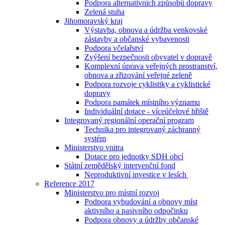
Podpora alternativních způsobů dopravy
Zelená stuha
Jihomoravský kraj
Výstavba, obnova a údržba venkovské
zástavby a občanské vybavenosti
Podpora včelařství
Zvýšení bezpečnosti obyvatel v dopravě
Komplexní úprava veřejných prostranství,
obnova a zřizování veřejné zeleně
Podpora rozvoje cyklistiky a cyklistické
dopravy
Podpora památek místního významu
Individuální dotace - víceúčelové hřiště
Integrovaný regionální operační program
Technika pro integrovaný záchranný
systém
Ministerstvo vnitra
Dotace pro jednotky SDH obcí
Státní zemědělský intervenční fond
Neproduktivní investice v lesích
Reference 2017
Ministerstvo pro místní rozvoj
Podpora vybudování a obnovy míst
aktivního a pasivního odpočinku
Podpora obnovy a údržby občanské