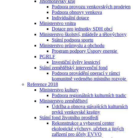
Jihomoravský kraj
Podpora provozu venkovských prodejen
Podpora obnovy venkova
Individuální dotace
Ministerstvo vnitra
Dotace pro jednotky SDH obcí
Ministerstvo školství, mládeže a tělovýchovy
Státní podpora sportu
Ministerstvo průmyslu a obchodu
Program podpory Úspory energie
PGRLF
Investiční úvěry lesnictví
Státní zemědělský intervenční fond
Podpora provádění operací v rámci
komunitně vedeného místního rozvoje
Reference 2018
Ministerstvo kultury
Podpora regionálních kulturních tradic
Ministerstvo zemědělství
Údržba a obnova stávajících kulturních
prvků venkovské krajiny
Státní fond životního prostředí
Rekonstrukce a vybavení center
ekologické výchovy, učeben a jiných
zařízení pro účely EVVO