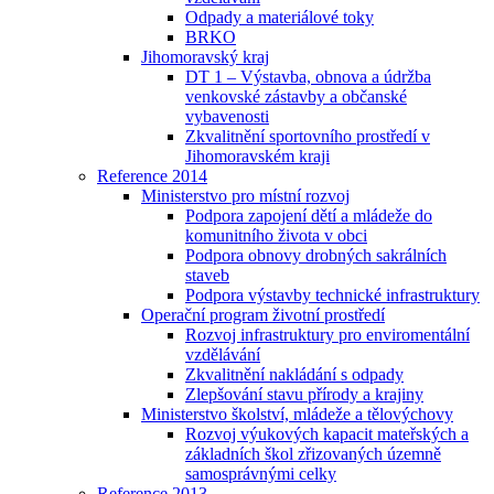
Odpady a materiálové toky
BRKO
Jihomoravský kraj
DT 1 – Výstavba, obnova a údržba
venkovské zástavby a občanské
vybavenosti
Zkvalitnění sportovního prostředí v
Jihomoravském kraji
Reference 2014
Ministerstvo pro místní rozvoj
Podpora zapojení dětí a mládeže do
komunitního života v obci
Podpora obnovy drobných sakrálních
staveb
Podpora výstavby technické infrastruktury
Operační program životní prostředí
Rozvoj infrastruktury pro enviromentální
vzdělávání
Zkvalitnění nakládání s odpady
Zlepšování stavu přírody a krajiny
Ministerstvo školství, mládeže a tělovýchovy
Rozvoj výukových kapacit mateřských a
základních škol zřizovaných územně
samosprávnými celky
Reference 2013