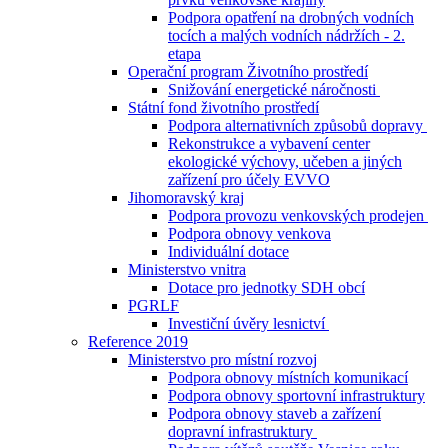
Podpora opatření na drobných vodních
tocích a malých vodních nádržích - 2.
etapa
Operační program Životního prostředí
Snižování energetické náročnosti
Státní fond životního prostředí
Podpora alternativních způsobů dopravy
Rekonstrukce a vybavení center
ekologické výchovy, učeben a jiných
zařízení pro účely EVVO
Jihomoravský kraj
Podpora provozu venkovských prodejen
Podpora obnovy venkova
Individuální dotace
Ministerstvo vnitra
Dotace pro jednotky SDH obcí
PGRLF
Investiční úvěry lesnictví
Reference 2019
Ministerstvo pro místní rozvoj
Podpora obnovy místních komunikací
Podpora obnovy sportovní infrastruktury
Podpora obnovy staveb a zařízení
dopravní infrastruktury